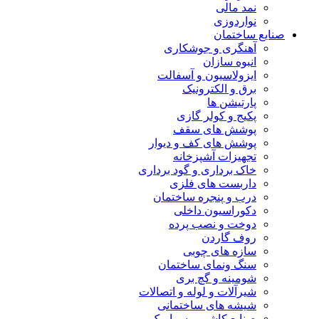
نمد مالی
نواردوزی
صنایع ساختمان
آهنگری و جوشکاری
انبوه سازان
ایزولاسیون و آسفالت
برق و الکترونیک
پارتیشن ها
پکیج و کولر گازی
پوشش های سقف
پوشش های کف و دیوار
تجهیزات آشپزخانه
خاک برداری و گود برداری
داربست های فلزی
درب و پنجره ساختمان
دکوراسیون داخلی
دوخت و نصب پرده
روف گاردن
سازه های چوبی
سنگ ونمای ساختمان
شومینه و گچ بری
شیرآلات و لوله و اتصالات
شیشه های ساختمانی
صنایع کاشی و سرامیک