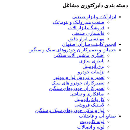
دسته بندی دایرکتوری مشاغل
ابزارآلات و ابزار صنعتی
صنعت هیدرولیک و پنوماتیک
فروشگاه ابزار آلات
قالبسازی صنعتی
مهندسی ابزار دقیق
انجمن کابینت سازان اصفهان
خدمات و تعمیرکاران خودروهای سبک و سنگین
آهنگری ماشین آلات سنگین
باطری سازی
برق اتومبیل
تزئینات خودرو
تعمیر و فروش لوازم موتور
تعمیرکاران خودرو های سبک
تعمیرکاران خودروهای سنگین
صافکاری و نقاشی
کارواش اتومبیل
لاستیک فروشی
لوازم یدکی خودروهای سبک و سنگین
صنایع آب و فاضلاب
لوله کاپوزیت
لوله و اتصالات