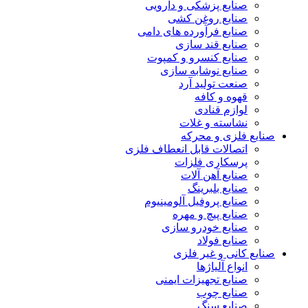
صنایع پزشکی و دارویی
صنایع روغن کشی
صنایع فرآورده های دامی
صنایع قند سازی
صنایع کنسرو و کمپوت
صنایع نوشابه سازی
صنعت تولید آرد
قهوه و کافه
لوازم قنادی
نشاسته و غلات
صنایع فلزی و محرکه
اتصالات قابل انعطاف فلزی
پرسکاری فلزات
صنایع آهن آلات
صنایع بلبرینگ
صنایع پروفیل آلومینیوم
صنایع پیچ و مهره
صنایع خودرو سازی
صنایع فولاد
صنایع کانی و غیر فلزی
انواع آلياژها
صنایع تجهیزات ایمنی
صنایع چوب
صنایع سنگ