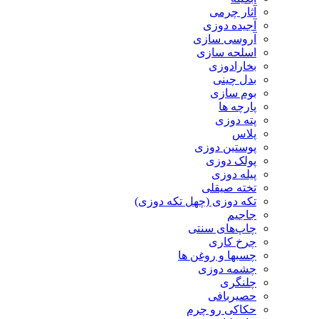
آثار چرمی
آجیده دوزی
آروسی سازی
اسلحه سازی
بخارادوزی
بدل چینی
بوم سازی
پارچه ها
پته دوزی
پلاس
پوستین دوزی
پولک دوزی
پیله دوزی
تخته صیقلی
تکه دوزی (چهل تکه دوزی)
جاجیم
چاپ‌های سنتی
چرخ کاری
چسبها و روغن ها
چشمه دوزی
چلنگری
حصیربافی
حکاکی رو چرم