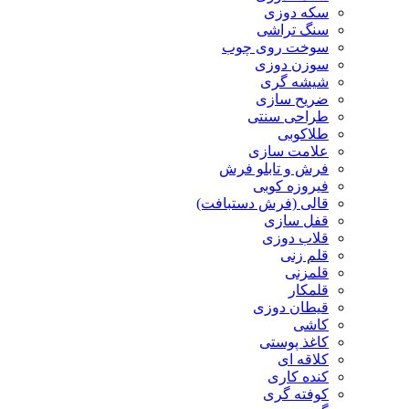
سکه دوزی
سنگ تراشی
سوخت روی چوب
سوزن دوزی
شیشه گری
ضریح سازی
طراحی سنتی
طلاکوبی
علامت سازی
فرش و تابلو فرش
فیروزه کوبی
قالی (فرش دستبافت)
قفل سازی
قلاب دوزی
قلم زنی
قلمزنی
قلمکار
قیطان دوزی
کاشی
کاغذ پوستی
کلاقه ای
کنده کاری
کوفته گری