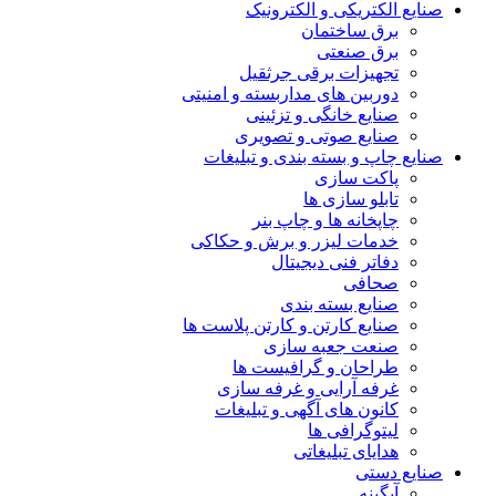
صنایع الکتریکی و الکترونیک
برق ساختمان
برق صنعتی
تجهیزات برقی جرثقیل
دوربین های مداربسته و امنیتی
صنایع خانگی و تزئینی
صنایع صوتی و تصویری
صنایع چاپ و بسته بندی و تبلیغات
پاکت سازی
تابلو سازی ها
چاپخانه ها و چاپ بنر
خدمات لیزر و برش و حکاکی
دفاتر فنی دیجیتال
صحافی
صنایع بسته بندی
صنایع کارتن و کارتن پلاست ها
صنعت جعبه سازی
طراحان و گرافیست ها
غرفه آرایی و غرفه سازی
کانون های آگهی و تبلیغات
لیتوگرافی ها
هدایای تبلیغاتی
صنایع دستی
آبگینه