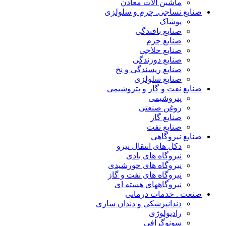
ماشین آلات معادن
صنایع نساجی. چرم و سلولزی
پوشاک
صنایع بافندگی
صنایع چرم
صنایع حلاجی
صنایع دوزندگی
صنایع ریسندگی و نخ
صنایع سلولزی
صنایع نفت و گاز و پتروشیمی
پتروشیمی
روغن صنعتی
صنایع گاز
صنایع نفت
صنایع نیروگاهی
دکل های انتقال نیرو
نیروگاه های بادی
نیروگاه های خورشیدی
نیروگاه های نفت و گاز
نیروگاههای هسته ای
صنعت . خدمات درمانی
دندانپزشکی و دندان سازی
رادیولوژی
سونوگرافی