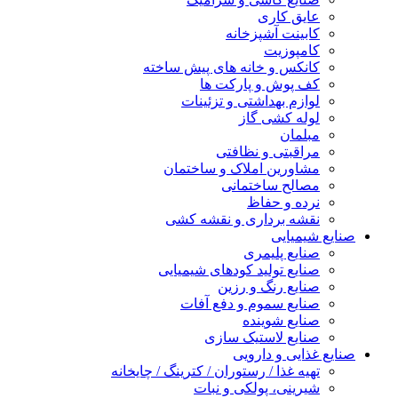
عایق کاری
کابینت آشپزخانه
کامپوزیت
کانکس و خانه های پیش ساخته
کف پوش و پارکت ها
لوازم بهداشتی و تزئینات
لوله کشی گاز
مبلمان
مراقبتی و نظافتی
مشاورین املاک و ساختمان
مصالح ساختمانی
نرده و حفاظ
نقشه برداری و نقشه کشی
صنایع شیمیایی
صنایع پلیمری
صنایع تولید کودهای شیمیایی
صنایع رنگ و رزین
صنایع سموم و دفع آفات
صنایع شوینده
صنایع لاستیک سازی
صنایع غذایی و دارویی
تهیه غذا / رستوران / کترینگ / چایخانه
شیرینی، پولکی و نبات