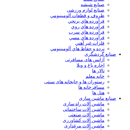
صنایع شیشه
صنایع لوازم ورزشی
ظروف و قطعات آلومينيومي
فرآورده هاي برنجي
فرآورده هاي روي
فرآورده هاي سرب
فرآورده هاي مسي
فلزات غير آهني
نرده و حفاظ هاي آلومينيومي
صنایع گردشگری
آژانس های مسافرتی
اجاره باغ و ویلا
تالار ها
خانه معلم
رستوران ها و چایخانه های سنتی
مسافرخانه ها
هتل ها
صنایع ماشین سازی
ماشین آلات راه سازی
ماشین آلات ساختمانی
ماشین آلات صنعتی
ماشین آلات کشاورزی
ماشین آلات مرغداری