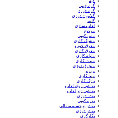
گبه
گره چینی
گره خورد
گلابتون دوزی
گلیم
لعاب سازی
مرصع
مس کوبی
مشبک کاری
معرق چوب
معرق کاری
مليله کاری
منبت کاری
منجوق دوزی
مهره
مینا کاری
نازک کاری
نقاشی روی لعاب
نقاشی زیر لعاب
نقده دوزی
نقره کوبی
نقش برجسته سفالی
نقش دوزی
نگارگری