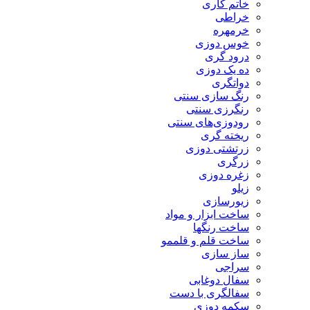
خاتم کاری
خراطی
خرمهره
خوس دوزی
درود گری
ده یک دوزی
دواتگری
رنگ سازی سنتی
رنگرزی سنتی
رودوزی‌های سنتی
ریخته گری
زرتشتی دوزی
زرگری
زغره دوزی
زیلو
زیورسازی
ساخت ابزار و مواد
ساخت رنگها
ساخت قلم و قلممو
ساز سازی
سراجی
سفال دوغابی
سفالگری با دست
سکمه دوزی