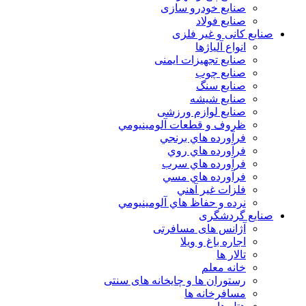
صنایع خودرو سازی
صنایع فولاد
صنایع کانی و غیر فلزی
انواع آلياژها
صنایع تجهیزات ایمنی
صنایع چوب
صنایع سنگ
صنایع شیشه
صنایع لوازم ورزشی
ظروف و قطعات آلومينيومي
فرآورده هاي برنجي
فرآورده هاي روي
فرآورده هاي سرب
فرآورده هاي مسي
فلزات غير آهني
نرده و حفاظ هاي آلومينيومي
صنایع گردشگری
آژانس های مسافرتی
اجاره باغ و ویلا
تالار ها
خانه معلم
رستوران ها و چایخانه های سنتی
مسافرخانه ها