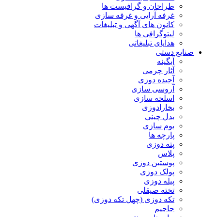
طراحان و گرافیست ها
غرفه آرایی و غرفه سازی
کانون های آگهی و تبلیغات
لیتوگرافی ها
هدایای تبلیغاتی
صنایع دستی
آبگینه
آثار چرمی
آجیده دوزی
آروسی سازی
اسلحه سازی
بخارادوزی
بدل چینی
بوم سازی
پارچه ها
پته دوزی
پلاس
پوستین دوزی
پولک دوزی
پیله دوزی
تخته صیقلی
تکه دوزی (چهل تکه دوزی)
جاجیم