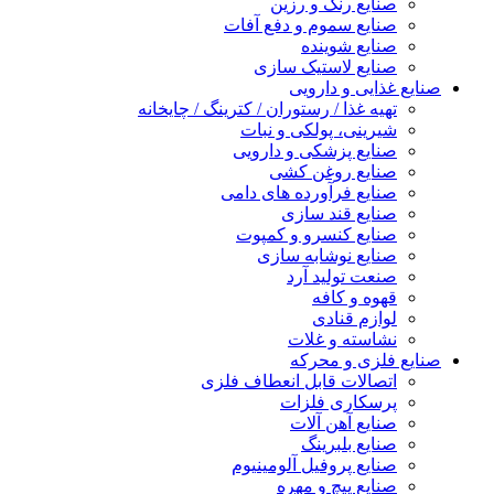
صنایع رنگ و رزین
صنایع سموم و دفع آفات
صنایع شوینده
صنایع لاستیک سازی
صنایع غذایی و دارویی
تهیه غذا / رستوران / کترینگ / چایخانه
شیرینی، پولکی و نبات
صنایع پزشکی و دارویی
صنایع روغن کشی
صنایع فرآورده های دامی
صنایع قند سازی
صنایع کنسرو و کمپوت
صنایع نوشابه سازی
صنعت تولید آرد
قهوه و کافه
لوازم قنادی
نشاسته و غلات
صنایع فلزی و محرکه
اتصالات قابل انعطاف فلزی
پرسکاری فلزات
صنایع آهن آلات
صنایع بلبرینگ
صنایع پروفیل آلومینیوم
صنایع پیچ و مهره