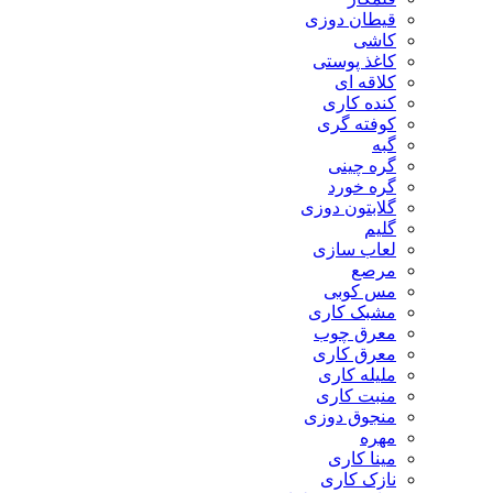
قیطان دوزی
کاشی
کاغذ پوستی
کلاقه ای
کنده کاری
کوفته گری
گبه
گره چینی
گره خورد
گلابتون دوزی
گلیم
لعاب سازی
مرصع
مس کوبی
مشبک کاری
معرق چوب
معرق کاری
مليله کاری
منبت کاری
منجوق دوزی
مهره
مینا کاری
نازک کاری