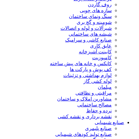
روف گاردن
سازه های چوبی
سنگ ونمای ساختمان
شومینه و گچ بری
شیرآلات و لوله و اتصالات
شیشه های ساختمانی
صنایع کاشی و سرامیک
عایق کاری
کابینت آشپزخانه
کامپوزیت
کانکس و خانه های پیش ساخته
کف پوش و پارکت ها
لوازم بهداشتی و تزئینات
لوله کشی گاز
مبلمان
مراقبتی و نظافتی
مشاورین املاک و ساختمان
مصالح ساختمانی
نرده و حفاظ
نقشه برداری و نقشه کشی
صنایع شیمیایی
صنایع پلیمری
صنایع تولید کودهای شیمیایی