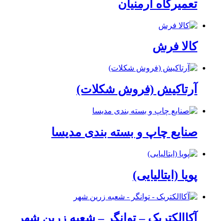
تعمیرگاه آرمنیان
کالا فرش
آرتاکیش (فروش شکلات)
صنایع چاپ و بسته بندی مدیسا
پویا (ایتالیایی)
آکاالکتریک – توانگر – شعبه زرین شهر