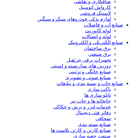
صافکاری و نقاشی
کارواش اتومبیل
لاستیک فروشی
لوازم یدکی خودروهای سبک و سنگین
صنایع آب و فاضلاب
لوله کاپوزیت
لوله و اتصالات
صنایع الکتریکی و الکترونیک
برق ساختمان
برق صنعتی
تجهیزات برقی جرثقیل
دوربین های مداربسته و امنیتی
صنایع خانگی و تزئینی
صنایع صوتی و تصویری
صنایع چاپ و بسته بندی و تبلیغات
پاکت سازی
تابلو سازی ها
چاپخانه ها و چاپ بنر
خدمات لیزر و برش و حکاکی
دفاتر فنی دیجیتال
صحافی
صنایع بسته بندی
صنایع کارتن و کارتن پلاست ها
صنعت جعبه سازی