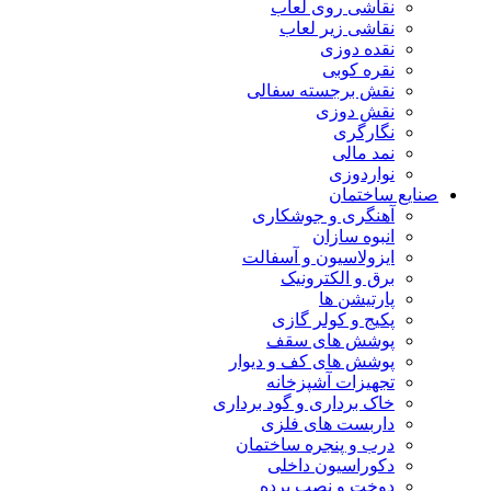
نقاشی روی لعاب
نقاشی زیر لعاب
نقده دوزی
نقره کوبی
نقش برجسته سفالی
نقش دوزی
نگارگری
نمد مالی
نواردوزی
صنایع ساختمان
آهنگری و جوشکاری
انبوه سازان
ایزولاسیون و آسفالت
برق و الکترونیک
پارتیشن ها
پکیج و کولر گازی
پوشش های سقف
پوشش های کف و دیوار
تجهیزات آشپزخانه
خاک برداری و گود برداری
داربست های فلزی
درب و پنجره ساختمان
دکوراسیون داخلی
دوخت و نصب پرده