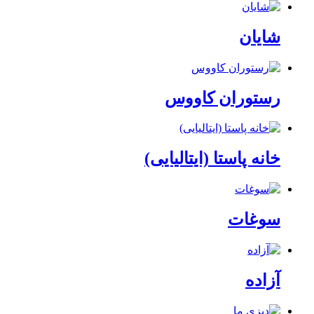
شایان
رستوران کاووس
خانه پاستا (ایتالیایی)
سوغات
آزاده