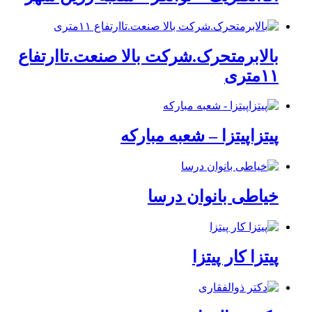
بالابرمتحرک.شرکت بالا صنعت.تاارتفاع
۱۱متری
پیتزاپیتزا – شعبه مبارکه
خیاطی بانوان درسا
پیتزا کار پیتزا