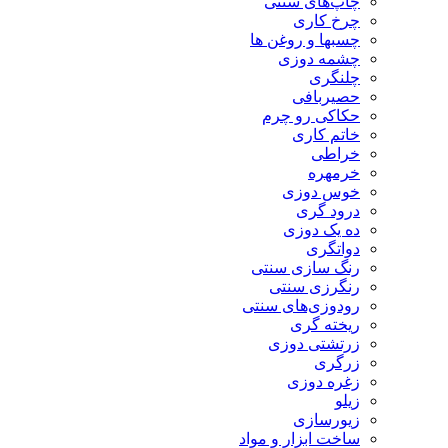
چاپ‌های سنتی
چرخ کاری
چسبها و روغن ها
چشمه دوزی
چلنگری
حصیربافی
حکاکی رو چرم
خاتم کاری
خراطی
خرمهره
خوس دوزی
درود گری
ده یک دوزی
دواتگری
رنگ سازی سنتی
رنگرزی سنتی
رودوزی‌های سنتی
ریخته گری
زرتشتی دوزی
زرگری
زغره دوزی
زیلو
زیورسازی
ساخت ابزار و مواد