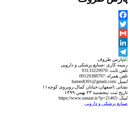
Facebook
Twitter
Gmail
LinkedIn
Telegram
زمینه کاری :
صنایع پزشکی و دارویی
تلفن ثابت :
03133229970
تلفن همراه :
09129388797
ایمیل :
hamedt391@gmail.com
نشانی :
اصفهان،خیابان کمال،روبروی کوچه۱۱
تاریخ ثبت :
پنجشنبه ۲۳ بهمن ۱۳۹۹
لینک :
https://www.sanaat.ir/?p=21465
صنایع پزشکی و دارویی