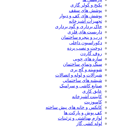
پکیج و کولر گازی
پوشش های سقف
پوشش های کف و دیوار
تجهیزات آشپزخانه
خاک برداری و گود برداری
داربست های فلزی
درب و پنجره ساختمان
دکوراسیون داخلی
دوخت و نصب پرده
روف گاردن
سازه های چوبی
سنگ ونمای ساختمان
شومینه و گچ بری
شیرآلات و لوله و اتصالات
شیشه های ساختمانی
صنایع کاشی و سرامیک
عایق کاری
کابینت آشپزخانه
کامپوزیت
کانکس و خانه های پیش ساخته
کف پوش و پارکت ها
لوازم بهداشتی و تزئینات
لوله کشی گاز