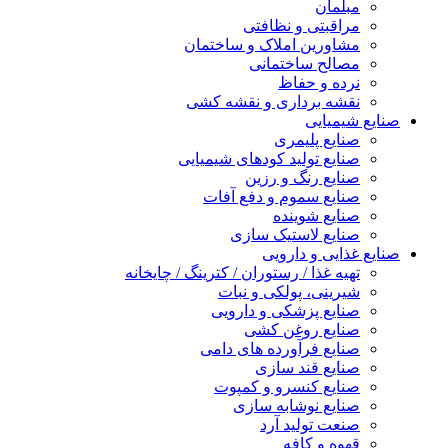
مبلمان
مراقبتی و نظافتی
مشاورین املاک و ساختمان
مصالح ساختمانی
نرده و حفاظ
نقشه برداری و نقشه کشی
صنایع شیمیایی
صنایع پلیمری
صنایع تولید کودهای شیمیایی
صنایع رنگ و رزین
صنایع سموم و دفع آفات
صنایع شوینده
صنایع لاستیک سازی
صنایع غذایی و دارویی
تهیه غذا / رستوران / کترینگ / چایخانه
شیرینی، پولکی و نبات
صنایع پزشکی و دارویی
صنایع روغن کشی
صنایع فرآورده های دامی
صنایع قند سازی
صنایع کنسرو و کمپوت
صنایع نوشابه سازی
صنعت تولید آرد
قهوه و کافه