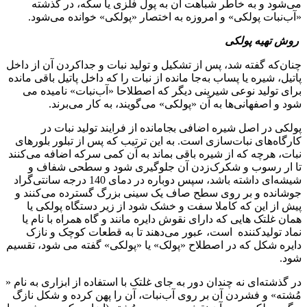
می‌شود و به خاطر شباهت آن به پول فلزی یا سکه، در گذشته
«آب‌نبات پولکی» و امروزه به اختصار «پولکی» خوانده می‌شود.
روش تهیه پولکی
چنان‌که گفته شد، پس از تشکیل و تولید نبات و جداکردن آن از داخل
پاتیل، شیره یا پساب به‌جا مانده از نبات را که داخل پاتیل باقی مانده
برای تولید نوعی شیرینی دیگر که اصطلاحا «آب‌نبات» نامیده می
شود و اصفهانی‌ها به آن «پولکی» می‌گویند، به کار می‌برند.
پولکی در اصل شیره اضافی بجامانده از فرایند تولید نبات در
کارگاه‌های نبات‌سازی است. به این ترتیب که پس از تبلور بلورهای
نبات، هرچه که از شیره باقی بماند به آن کمی سرکه اضافه می‌کنند
تا ار رسوب و شکرک‌زدن آن جلوگیری شود و سطحی شفاف و
شیشه‌ای داشته باشد، سپس دوباره در دمای 140 درجه سانتی‌گراد
جوشانده و بر روی سطح صاف یک سینی بزرگ گسترده می‌کنند و
پیش از این که کاملا سفت و خشک شود از زیر دستگاه پولکی یا
همان غلتک هایی که دارای نقوش دایره مانند و گاه همراه با نام یا
نماد تولیدکننده است، عبور می‌دهند تا به قطعات کوچک و نازک
دایره شکل که در اصطلاح «پولک» یا «پولکی» گفته می شود، تقسیم
شود.
در گذشته‌ای نه چندان دور به جای غلتک با استفاده از ابزاری به نام «
مُشته» و فشردن آن بر روی آب‌نبات، آن را پهن کرده و شکل نازگ