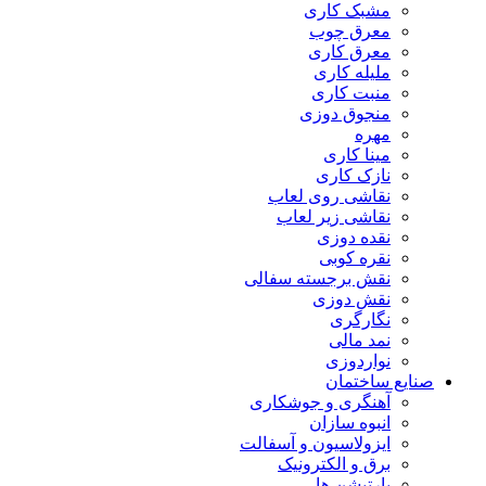
مشبک کاری
معرق چوب
معرق کاری
مليله کاری
منبت کاری
منجوق دوزی
مهره
مینا کاری
نازک کاری
نقاشی روی لعاب
نقاشی زیر لعاب
نقده دوزی
نقره کوبی
نقش برجسته سفالی
نقش دوزی
نگارگری
نمد مالی
نواردوزی
صنایع ساختمان
آهنگری و جوشکاری
انبوه سازان
ایزولاسیون و آسفالت
برق و الکترونیک
پارتیشن ها