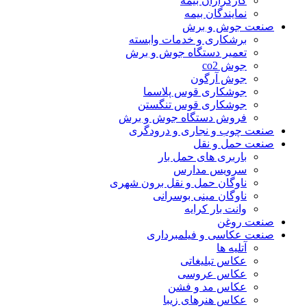
کارگزاران بیمه
نمایندگان بیمه
صنعت جوش و برش
برشکاری و خدمات وابسته
تعمیر دستگاه جوش و برش
جوش co2
جوش آرگون
جوشکاری قوس پلاسما
جوشکاری قوس تنگستن
فروش دستگاه جوش و برش
صنعت چوب و نجاری و درودگری
صنعت حمل و نقل
باربری های حمل بار
سرویس مدارس
ناوگان حمل و نقل برون شهری
ناوگان مینی بوسرانی
وانت بار کرایه
صنعت روغن
صنعت عکاسی و فیلمبرداری
آتلیه ها
عکاس تبلیغاتی
عکاس عروسی
عکاس مد و فشن
عکاس هنرهای زیبا