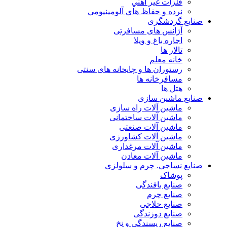
فلزات غير آهني
نرده و حفاظ هاي آلومينيومي
صنایع گردشگری
آژانس های مسافرتی
اجاره باغ و ویلا
تالار ها
خانه معلم
رستوران ها و چایخانه های سنتی
مسافرخانه ها
هتل ها
صنایع ماشین سازی
ماشین آلات راه سازی
ماشین آلات ساختمانی
ماشین آلات صنعتی
ماشین آلات کشاورزی
ماشین آلات مرغداری
ماشین آلات معادن
صنایع نساجی. چرم و سلولزی
پوشاک
صنایع بافندگی
صنایع چرم
صنایع حلاجی
صنایع دوزندگی
صنایع ریسندگی و نخ