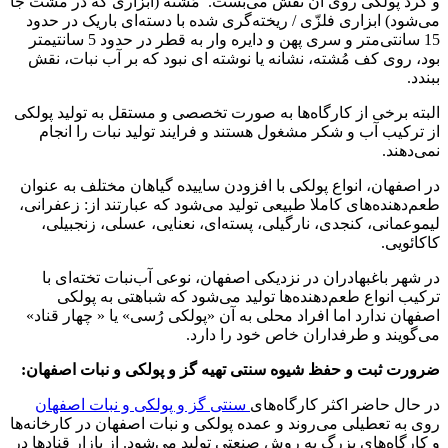
و گرد پولکی روی آن نقش می‌بست. مُشته (ابزاری که در مشت جا
می‌شود) ابزاری فلزّی / ریخته‌گری شده با دسته‌ای باریک در حدود
15 سانتی‌متر و سری پهن و دایره وار به قطر در حدود 5 سانتیمتر
بود، روی کف مُشته، نشانه یا نوشته ای نبود که بر
آب نبات، نقش
ببندد.
البته برخی از کارگاه‌ها به صورت تخصصی و مستقل به تولید پولکی
از ترکیب آب و شکر مشغول هستند و فرایند تولید نبات را انجام
نمی‌دهند.
در اصفهان، انواع پولکی با افزودن ساییده گیاهان مختلف به عنوان
طعم‌دهنده‌های کاملا طبیعی تولید می‌شود که عبارتند از: زعفرانی،
لیموعمانی، کنجدی، نارگیلی، پسته‌ای، نعنایی، عسلی، زنجبیلی،
کاکائویی.
در شهر باغبهادران در نزدیکی اصفهان، نوعی آب‌نبات تخته‌ای با
ترکیب انواع طعم‌دهنده‌ها تولید می‌شود که شباهتی به پولکی
اصفهان ندارد اما افراد محلی به آن «پولکی رُسی» یا « چهار قناد»
می‌گویند و طرفداران خاص خود را دارد.
ضرورت ثبت و حفظ شیوه سنتی تهیه گز و پولکی و نبات اصفهان:
در حال حاضر اکثر کارگاه‌های
سنتی گز و پولکی و نبات اصفهان
روی به تعطیلی می‌روند و عمده پولکی و نبات اصفهان در کارخانه‌ها
و کارگاه‌های بزرگ به روش صنعتی تولید می‌شود. از بازار قنادها در