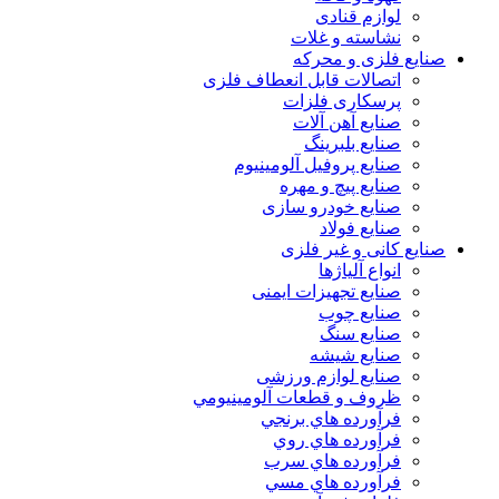
لوازم قنادی
نشاسته و غلات
صنایع فلزی و محرکه
اتصالات قابل انعطاف فلزی
پرسکاری فلزات
صنایع آهن آلات
صنایع بلبرینگ
صنایع پروفیل آلومینیوم
صنایع پیچ و مهره
صنایع خودرو سازی
صنایع فولاد
صنایع کانی و غیر فلزی
انواع آلياژها
صنایع تجهیزات ایمنی
صنایع چوب
صنایع سنگ
صنایع شیشه
صنایع لوازم ورزشی
ظروف و قطعات آلومينيومي
فرآورده هاي برنجي
فرآورده هاي روي
فرآورده هاي سرب
فرآورده هاي مسي