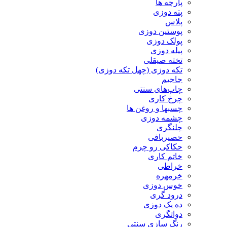
پارچه ها
پته دوزی
پلاس
پوستین دوزی
پولک دوزی
پیله دوزی
تخته صیقلی
تکه دوزی (چهل تکه دوزی)
جاجیم
چاپ‌های سنتی
چرخ کاری
چسبها و روغن ها
چشمه دوزی
چلنگری
حصیربافی
حکاکی رو چرم
خاتم کاری
خراطی
خرمهره
خوس دوزی
درود گری
ده یک دوزی
دواتگری
رنگ سازی سنتی