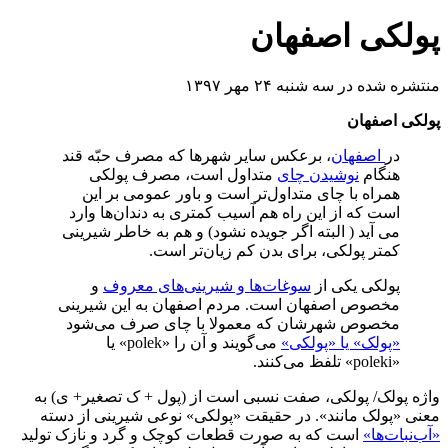
پولکی اصفهان
منتشره شده در سه شنبه ۲۴ مهر ۱۳۹۷
پولکی اصفهان
در
اصفهان
، برعکس سایر شهرها که مصرف حبّه قند
هنگام
نوشیدن چای
متداول است، مصرف پولکی
همراه با چای متداول‌تر است و باور عمومی بر این
است که از این راه هم آسیب کمتری به دندان‌ها وارد
می آید ( البته اگر جویده نشود) و هم به خاطر شیرینی
کمتر پولکی، برای بدن کم زیان‌تر است.
پولکی یکی از
سوغات‌ها و شیرینی‌های معروف
و
مخصوص اصفهان است. مردم اصفهان به این شیرینی
مخصوص شهرشان که معمولا با چای صرف می‌شود
«پولک» یا «پولکی»
می‌گویند و آن را
«
polek
» یا
«
poleki
» تلفظ می‌کنند.
واژه پولک/ پولکی، صفت نسبی است از (پول
+ ک تصغیر+ ی) به
معنی «پولک مانند». در حقیقت «پولکی» نوعی شیرینی از دسته
«آب‌نبات‌ها»
است که به صورت قطعات کوچک و گرد و نازک تولید