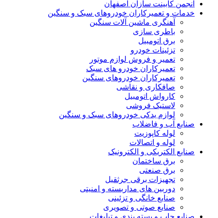
انجمن کابینت سازان اصفهان
خدمات و تعمیرکاران خودروهای سبک و سنگین
آهنگری ماشین آلات سنگین
باطری سازی
برق اتومبیل
تزئینات خودرو
تعمیر و فروش لوازم موتور
تعمیرکاران خودرو های سبک
تعمیرکاران خودروهای سنگین
صافکاری و نقاشی
کارواش اتومبیل
لاستیک فروشی
لوازم یدکی خودروهای سبک و سنگین
صنایع آب و فاضلاب
لوله کاپوزیت
لوله و اتصالات
صنایع الکتریکی و الکترونیک
برق ساختمان
برق صنعتی
تجهیزات برقی جرثقیل
دوربین های مداربسته و امنیتی
صنایع خانگی و تزئینی
صنایع صوتی و تصویری
صنایع چاپ و بسته بندی و تبلیغات