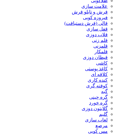
طلاکوبی
علامت سازی
فرش و تابلو فرش
فیروزه کوبی
قالی (فرش دستبافت)
قفل سازی
قلاب دوزی
قلم زنی
قلمزنی
قلمکار
قیطان دوزی
کاشی
کاغذ پوستی
کلاقه ای
کنده کاری
کوفته گری
گبه
گره چینی
گره خورد
گلابتون دوزی
گلیم
لعاب سازی
مرصع
مس کوبی