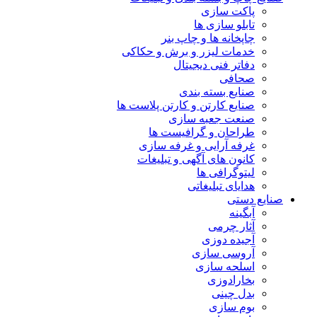
پاکت سازی
تابلو سازی ها
چاپخانه ها و چاپ بنر
خدمات لیزر و برش و حکاکی
دفاتر فنی دیجیتال
صحافی
صنایع بسته بندی
صنایع کارتن و کارتن پلاست ها
صنعت جعبه سازی
طراحان و گرافیست ها
غرفه آرایی و غرفه سازی
کانون های آگهی و تبلیغات
لیتوگرافی ها
هدایای تبلیغاتی
صنایع دستی
آبگینه
آثار چرمی
آجیده دوزی
آروسی سازی
اسلحه سازی
بخارادوزی
بدل چینی
بوم سازی