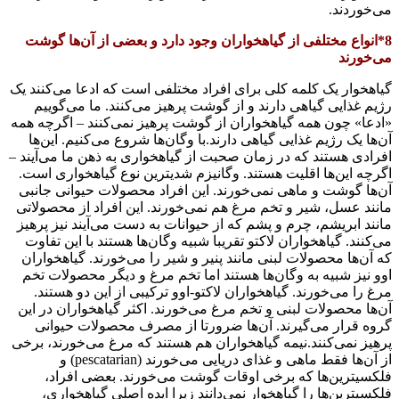
می‌خوردند.
8*انواع مختلفی از گیاهخواران وجود دارد و بعضی از آن‌ها گوشت
می‌خورند
گیاهخوار یک کلمه کلی برای افراد مختلفی است که ادعا می‌کنند یک
رژیم غذایی گیاهی دارند و از گوشت پرهیز می‌کنند. ما می‌گوییم
«ادعا» چون همه گیاهخواران از گوشت پرهیز نمی‌کنند – اگرچه همه
آن‌ها یک رژیم غذایی گیاهی دارند.با وگان‌ها شروع می‌کنیم. این‌ها
افرادی هستند که در زمان صحبت از گیاهخواری به ذهن ما می‌آیند –
اگرچه این‌ها اقلیت هستند. وگانیزم شدیترین نوع گیاهخواری است.
آن‌ها گوشت‌ و ماهی نمی‌خورند. این افراد محصولات حیوانی جانبی
مانند عسل، شیر و تخم مرغ هم نمی‌خورند. این افراد از محصولاتی
مانند ابریشم، چرم و پشم که از حیوانات به دست می‌آیند نیز پرهیز
می‌کنند. گیاهخواران لاکتو تقریبا شبیه وگان‌ها هستند با این تفاوت
که آن‌ها محصولات لبنی مانند پنیر و شیر را می‌خورند. گیاهخواران
اوو نیز شبیه به وگان‌ها هستند اما تخم مرغ و دیگر محصولات تخم
مرغ را می‌خورند. گیاهخواران لاکتو-اوو ترکیبی از این دو هستند.
آن‌ها محصولات لبنی و تخم مرغ می‌خورند. اکثر گیاهخواران در این
گروه قرار می‌گیرند. آن‌ها ضرورتا از مصرف محصولات حیوانی
پرهیز نمی‌کنند.نیمه گیاهخواران هم هستند که مرغ می‌خورند، برخی
از آن‌ها فقط ماهی و غذای دریایی می‌خورند (pescatarian) و
فلکسیترین‌ها که برخی اوقات گوشت می‌خورند. بعضی افراد،
فلکسیترین‌ها را گیاهخوار نمی‌دانند زیرا ایده اصلی گیاهخواری،