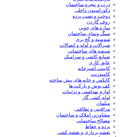
درب و پنجره ساختمان
دکوراسیون داخلی
دوخت و نصب پرده
روف گاردن
سازه های چوبی
سنگ ونمای ساختمان
شومینه و گچ بری
شیرآلات و لوله و اتصالات
شیشه های ساختمانی
صنایع کاشی و سرامیک
عایق کاری
کابینت آشپزخانه
کامپوزیت
کانکس و خانه های پیش ساخته
کف پوش و پارکت ها
لوازم بهداشتی و تزئینات
لوله کشی گاز
مبلمان
مراقبتی و نظافتی
مشاورین املاک و ساختمان
مصالح ساختمانی
نرده و حفاظ
نقشه برداری و نقشه کشی