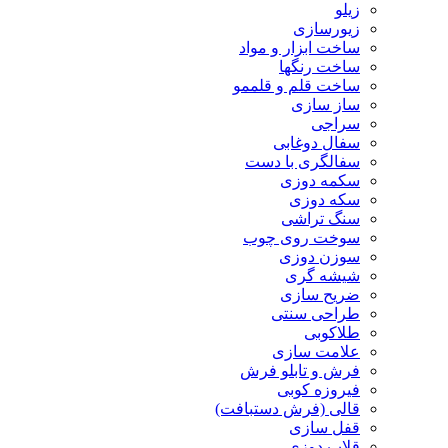
زیلو
زیورسازی
ساخت ابزار و مواد
ساخت رنگها
ساخت قلم و قلممو
ساز سازی
سراجی
سفال دوغابی
سفالگری با دست
سکمه دوزی
سکه دوزی
سنگ تراشی
سوخت روی چوب
سوزن دوزی
شیشه گری
ضریح سازی
طراحی سنتی
طلاکوبی
علامت سازی
فرش و تابلو فرش
فیروزه کوبی
قالی (فرش دستبافت)
قفل سازی
قلاب دوزی