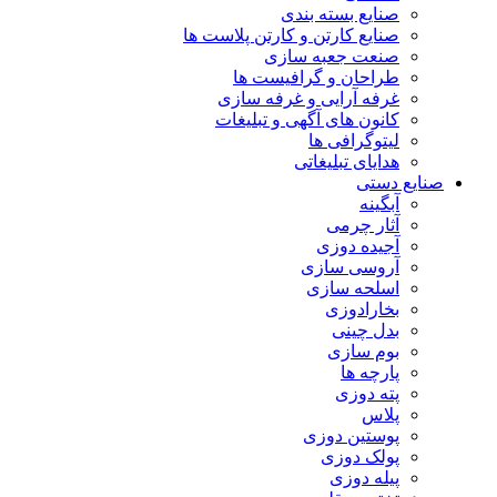
صنایع بسته بندی
صنایع کارتن و کارتن پلاست ها
صنعت جعبه سازی
طراحان و گرافیست ها
غرفه آرایی و غرفه سازی
کانون های آگهی و تبلیغات
لیتوگرافی ها
هدایای تبلیغاتی
صنایع دستی
آبگینه
آثار چرمی
آجیده دوزی
آروسی سازی
اسلحه سازی
بخارادوزی
بدل چینی
بوم سازی
پارچه ها
پته دوزی
پلاس
پوستین دوزی
پولک دوزی
پیله دوزی