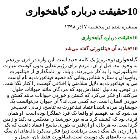
10حقیقت درباره گیاهخواری
منتشره شده در پنجشنبه ۷ آذر ۱۳۹۸
10حقیقت درباره گیاهخواری
10*قبلا به آن فیثاغورثی گفته می‌شد
گیاهخواری (وجترین) یک کلمه جدید است. این واژه در قرن نوزدهم
به وجود آمد. قبل از آن، مردم برای رژیم غذایی بدون گوشت عبارت
«فیثاغورثی» را به کار می‌بردند. و بله، این نامگذاری از فیثاغورث –
ریاضیدان و ستاره شناس یونانی که قضیه فیثاغورث به نام اوست –
می‌آید.فیثاغورث به دلایل سلامتی یا اخلاقی گوشت را کنار نگذاشت.
در عوض، به دلیل اعتقادش بود که مردگان مانند حیوانات حلول
می‌کنند. او فکر می‌کرد که کشتن و خوردن حیوانات مانند کشتن و
خوردن انسان است. چه کسی می‌داند؟ آن حیوان می‌توانست یک
خویشاوند مرده باشد.اعتقاد فیثاغورث به تناسخ، زمانی عجیب‌تر
می‌شود که می‌فهمیم او واقعا یک فرد عملگرا بوده است. او همان
فردی بود که کشف کرد ماه، نور خورشید را منعکس می‌کند و زمین
گرد است. به هرحال، او آن‌قدر به تئوری تناسخ اعتقاد داشت که یک
بار از زدن یک سگ دست برداشت زیرا فکر می‌کرد ناله‌های آن سگ
شبیه به ناله‌های یک دوست است.فیثاغورث فقط نان، عسل و