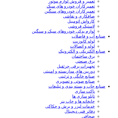
تعمیر و فروش لوازم موتور
تعمیرکاران خودرو های سبک
تعمیرکاران خودروهای سنگین
صافکاری و نقاشی
کارواش اتومبیل
لاستیک فروشی
لوازم یدکی خودروهای سبک و سنگین
صنایع آب و فاضلاب
لوله کاپوزیت
لوله و اتصالات
صنایع الکتریکی و الکترونیک
برق ساختمان
برق صنعتی
تجهیزات برقی جرثقیل
دوربین های مداربسته و امنیتی
صنایع خانگی و تزئینی
صنایع صوتی و تصویری
صنایع چاپ و بسته بندی و تبلیغات
پاکت سازی
تابلو سازی ها
چاپخانه ها و چاپ بنر
خدمات لیزر و برش و حکاکی
دفاتر فنی دیجیتال
صحافی