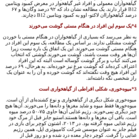
گیاهخواران معمولی و افراد غیر گیاهخوار در معرض کمبود ویتامین
B12 قرار دارند. یک مطالعه نشان داد که ۹۲ درصد وگان‌ها و ۶۷
درصد گیاهخواراان لاکتو- اوو به کمبود ویتامین B12 دچارند.
4*یک سوم این افراد در هنگام مستی گوشت می‌خورند
به نظر می‌رسد که بسیاری از گیاهخواران در هنگام مستی با خوردن
گوشت مشکلی ندارند. بر اساس یک مطالعه، یک سوم این افراد در
هنگام مستی گوشت می‌خورند. این یک اتفاق یک باره نیست زیرا
آن‌ها هر وقت مست باشند، گوشت می‌خورند.گوشتی که انتخاب
می‌کنند کباب و برگر گوشت گوساله است البته که این افراد
اعتراف کرده‌اند که گوشت مرغ نیز خورده‌اند. به هرحال، ۶۹ درصد
این افراد هیچ وقت نگفته‌اند که گوشت خورده‌ و آن را به عنوان یک
راز شخصی نگه داشته‌اند.
3*میوه‌خوری، شکلی افراطی از گیاهخواری است
میوه‌خوری شکل دیگری از گیاهخواری و نوع کشنده‌ای از آن است.
میوه‌خورها فقط میوه و شاید مغزها و دانه‌ها را می‌خورند. آن‌ها هیچ
چیز دیگری نمی‌خورند. رژیم غذایی آن‌ها حاوی ۷۵-۵۰ درصد میوه
است. باقی آن مغزها و دانه‌ها هستند.استیو جابز قبل از مرگ خود
رژیم غذایی میوه گرفته بود. در ۲۰۱۳، اشتون کوچر برای بازی در
فیلم جابز به عنوان موسس شرکت کامپیوتری اپل، همین رژیم
غذایی را گرفت. کوچر دچار معده درد شده و دو روز قبل از