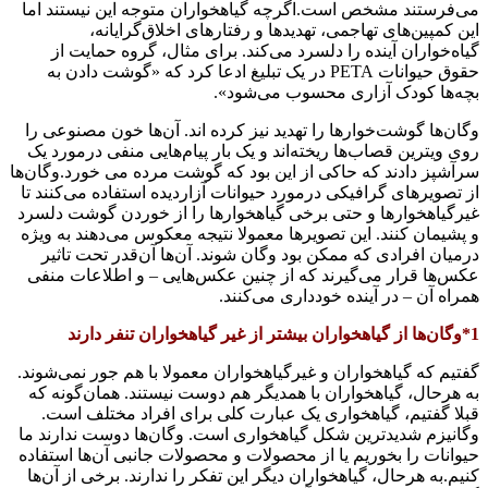
می‌فرستند مشخص است.اگرچه گیاهخواران متوجه این نیستند اما
این کمپین‌های تهاجمی، تهدیدها و رفتارهای اخلاق‌گرایانه،
گیاه‌خواران آینده را دلسرد می‌کند. برای مثال، گروه حمایت از
حقوق حیوانات PETA در یک تبلیغ ادعا کرد که «گوشت دادن به
بچه‌ها کودک آزاری محسوب می‌شود».
وگان‌ها گوشت‌خوارها را تهدید نیز کرده اند. آن‌ها خون مصنوعی را
روی ویترین قصاب‌ها ریخته‌اند و یک بار پیام‌هایی منفی درمورد یک
سرآشپز دادند که حاکی از این بود که گوشت مرده می خورد.وگان‌ها
از تصویرهای گرافیکی درمورد حیوانات آزاردیده استفاده می‌کنند تا
غیرگیاهخوارها و حتی برخی گیاهخوارها را از خوردن گوشت دلسرد
و پشیمان کنند. این تصویرها معمولا نتیجه معکوس می‌دهند به ویژه
درمیان افرادی که ممکن بود وگان شوند. آن‌ها آن‌قدر تحت تاثیر
عکس‌‌ها قرار می‌گیرند که از چنین عکس‌هایی – و اطلاعات منفی
همراه آن – در آینده خودداری می‌کنند.
1*وگان‌ها از گیاهخواران بیشتر از غیر گیاهخواران تنفر دارند
گفتیم که گیاهخواران و غیرگیاهخواران معمولا با هم جور نمی‌شوند.
به هرحال، گیاهخواران با همدیگر هم دوست نیستند. همان‌گونه که
قبلا گفتیم، گیاهخواری یک عبارت کلی برای افراد مختلف است.
وگانیزم شدیدترین شکل گیاهخواری است. وگان‌ها دوست ندارند ما
حیوانات را بخوریم یا از محصولات و محصولات جانبی آن‌ها استفاده
کنیم.به هرحال، گیاهخواران دیگر این تفکر را ندارند. برخی از آن‌ها