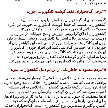
نخوردن گوشت است.
7*برخی گیاهخواران فقط گوشت کانگورو می‌خورند
گروه جدیدی از گیاهخواران در استرالیا پدید آمده‌اند. آن‌ها
گیاهخوارانی هستند که فقط گوشت کانگورو می‌خورند. این افراد
معمولا به دلایل اخلاقی خوردن گوشت را متوقف می‌کنند.
گیاهخواران اخلاق‌گرا روش پرورش و ذبح حیوانات در مزارع را
دوست ندارند.به هرحال، استرالیا کانگروهای وحشی بسیاری دارد.
چون این کانگروها در مزارع پرورش نمی‌یابند، این گیاهخواران از
خوردن آن‌ها احساس گناه نمی‌کنند. این افراد خوردن کانگرو را
این‌گونه توجیه می‌کنند که کانگروها برای محیط زیست مفیدترند
زیرا به اندازه گاو و گوسفندهایی که در مزارع پرورش داده
می‌شوند، گاز متان که لایه ازون را نابود می‌کند را تولید نمی‌کنند.
6*مردم معمولا به خاطر یکی از این دو دلیل گیاهخوار می‌شوند
مردم معمولا به دلایل اخلاقی یا سلامتی گیاهخوار می‌شوند. معنای
توافقی خاصی که نشان دهنده گیاهخواری اخلاقی باشد وجود ندارد.
اما اجازه دهید این‌گونه بگوییم: گیاهخواران اخلاقی به این مسئله
اهمیت نمی‌دهند که خوردن گوشت برای‌شان مفید است یا مضر.
آن‌ها معتقدند که حیوانات نباید برای غذای ما به کار بروند زیرا آن‌ها
برای ارضای نیازهای ما به این دنیا نیامده‌اند.همان‌گونه که قبلا
گفتیم، وگانیزم شدیدترین نوع گیاهخواری است. گیاهخواران اخلاقی