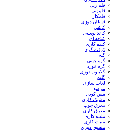
قلم زنی
قلمزنی
قلمکار
قیطان دوزی
کاشی
کاغذ پوستی
کلاقه ای
کنده کاری
کوفته گری
گبه
گره چینی
گره خورد
گلابتون دوزی
گلیم
لعاب سازی
مرصع
مس کوبی
مشبک کاری
معرق چوب
معرق کاری
مليله کاری
منبت کاری
منجوق دوزی