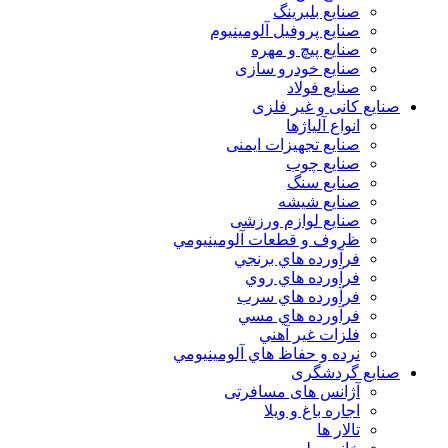
صنایع بلبرینگ
صنایع پروفیل آلومینیوم
صنایع پیچ و مهره
صنایع خودرو سازی
صنایع فولاد
صنایع کانی و غیر فلزی
انواع آلياژها
صنایع تجهیزات ایمنی
صنایع چوب
صنایع سنگ
صنایع شیشه
صنایع لوازم ورزشی
ظروف و قطعات آلومينيومي
فرآورده هاي برنجي
فرآورده هاي روي
فرآورده هاي سرب
فرآورده هاي مسي
فلزات غير آهني
نرده و حفاظ هاي آلومينيومي
صنایع گردشگری
آژانس های مسافرتی
اجاره باغ و ویلا
تالار ها