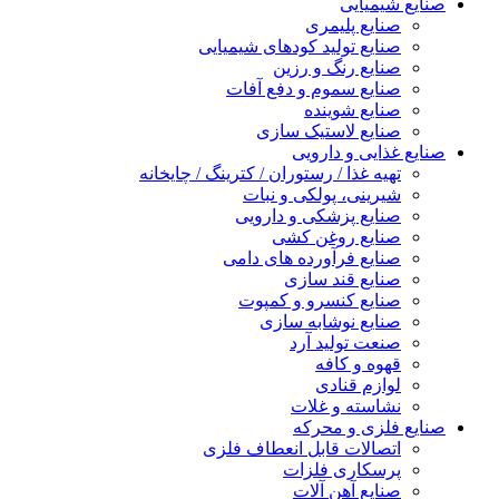
صنایع شیمیایی
صنایع پلیمری
صنایع تولید کودهای شیمیایی
صنایع رنگ و رزین
صنایع سموم و دفع آفات
صنایع شوینده
صنایع لاستیک سازی
صنایع غذایی و دارویی
تهیه غذا / رستوران / کترینگ / چایخانه
شیرینی، پولکی و نبات
صنایع پزشکی و دارویی
صنایع روغن کشی
صنایع فرآورده های دامی
صنایع قند سازی
صنایع کنسرو و کمپوت
صنایع نوشابه سازی
صنعت تولید آرد
قهوه و کافه
لوازم قنادی
نشاسته و غلات
صنایع فلزی و محرکه
اتصالات قابل انعطاف فلزی
پرسکاری فلزات
صنایع آهن آلات