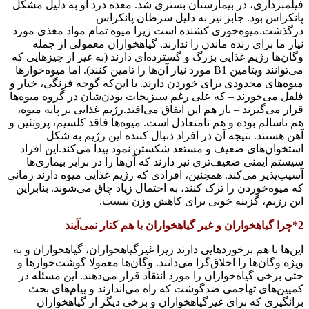
فیلمبرداری، در بیمارستان بستری شد. معده درد او به دلیل مشکل
پانکراس بود. جابز نیز به دلیل سرطان پانکراس
درگذشت.میوه‌خوری کشنده است زیرا میوه تمام مواد مغذی مورد
نیاز ما برای زنده ماندن را ندارند. گیاهخواران معمولی از جمله
وگان‌ها رژیم غذایی بزرگ و گسترده‌ای دارند (به غیر از چیزهایی که
می‌توانند ویتامین B1 مورد نیاز آن‌ها را تامین کنند). اما میوه‌خوارها
میوه‌های محدودی برای خوردن دارند. با این‌که گوجه فرنگی، خیار و
فلفل می‌خورند – که علی رغم سبزیجات بودن‌شان در گروه میوه‌ها
قرار می‌گیرند – باز هم این اتفاق می‌افتد.رژیم غذایی بر پایه میوه،
هم ناسالم بوده و هم نامتعادل است. میوه‌ها فاقد کلسیم، پروتئین و
آهن هستند. نتیجه آن در افراد دنبال کننده این رژیم به شکل
استخوان‌های ضعیف و مستعد شکستن نمود پیدا می‌کند.این افراد
سیستم ایمنی ضعیف‌تری نیز دارند که آن‌ها را در برابر بیماری‌ها
آسیب‌پذیر می‌کند. همچنین، افرادی که رژیم غذایی میوه دارند زمانی
که میوه‌خوردن را ترک کنند، به احتمال زیاد چاق می‌شوند. بنابراین
این رژیم، گزینه خوبی برای کاهش وزن نیست.
2*چرا گیاهخواران و غیر گیاهخواران با هم کنار نمی‌آیند
این‌ها با هم برخوردهایی دارند زیرا غیرگیاهخواران، گیاهخواران و به
ویژه وگان‌ها را اخلاق‌گرا می‌دانند. وگان‌ها معمولا گوشت‌خوارها و
حتی برخی گیاه‌خواران را مورد انتقاد قرار می‌دهند. این مسئله در
کمپین‌های تهاجمی ضدگوشت که راه می‌اندارند و پیام‌های بحث‌
برانگیزی که برای غیرگیاهخواران و برخی دیگر از گیاهخواران