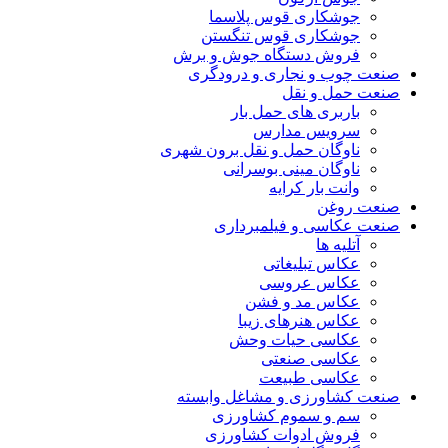
جوشکاری قوس پلاسما
جوشکاری قوس تنگستن
فروش دستگاه جوش و برش
صنعت چوب و نجاری و درودگری
صنعت حمل و نقل
باربری های حمل بار
سرویس مدارس
ناوگان حمل و نقل برون شهری
ناوگان مینی بوسرانی
وانت بار کرایه
صنعت روغن
صنعت عکاسی و فیلمبرداری
آتلیه ها
عکاس تبلیغاتی
عکاس عروسی
عکاس مد و فشن
عکاس هنرهای زیبا
عکاسی حیات وحش
عکاسی صنعتی
عکاسی طبیعت
صنعت کشاورزی و مشاغل وابسته
سم و سموم کشاورزی
فروش ادوات کشاورزی