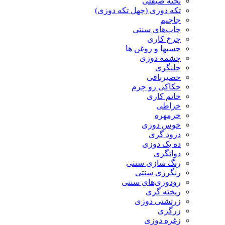
تخته صیقلی
تکه دوزی (چهل تکه دوزی)
جاجیم
چاپ‌های سنتی
چرخ کاری
چسبها و روغن ها
چشمه دوزی
چلنگری
حصیربافی
حکاکی رو چرم
خاتم کاری
خراطی
خرمهره
خوس دوزی
درود گری
ده یک دوزی
دواتگری
رنگ سازی سنتی
رنگرزی سنتی
رودوزی‌های سنتی
ریخته گری
زرتشتی دوزی
زرگری
زغره دوزی