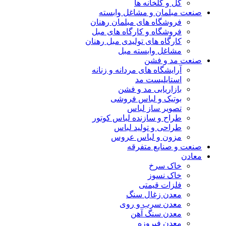
گل و گلخانه ها
صنعت مبلمان و مشاغل وابسته
فروشگاه های مبلمان رهنان
فروشگاه و کارگاه های مبل
کارگاه های تولیدی مبل رهنان
مشاغل وابسته مبل
صنعت مد و فشن
آرایشگاه های مردانه و زنانه
استایلیست مد
بازاریابی مد و فشن
بوتیک و لباس فروشی
تصویر ساز لباس
طراح و سازنده لباس کوتور
طراحی و تولید لباس
مزون و لباس عروس
صنعت و صنایع متفرقه
معادن
خاک سرخ
خاک نسوز
فلزات قیمتی
معدن زغال سنگ
معدن سرب و روی
معدن سنگ آهن
معدن فیروزه