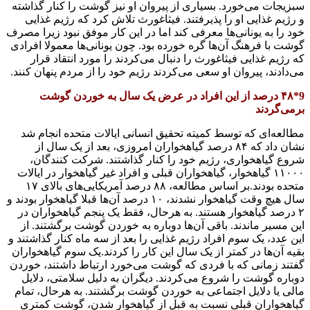
سبزیجات می‌خورد. بسیاری از پیروان او نیز گوشت را کنار گذاشته
و رژیم غذایی او را پذیرفتند. فیثاغورث تلاش کرد که رژیم غذایی
خود را به یونانی‌ها معرفی کند اما در این کار موفق نبود زیرا مصرف
گوشت با فرهنگ آن‌ها گره خورده بود. چون یونانی‌ها معمولا افرادی
که رژیم غذایی فیثاغورث را دنبال می‌کردند را مورد انتقاد قرار
می‌دادند، پیروان او سعی می‌کردند رژیم خود را از مردم پنهان کنند.
9*۴۸ درصد از این افراد در عرض یک سال به خوردن گوشت
برمی‌گردند
مطالعه‌ای که توسط کمیته تحقیق انسانی ایالات متحده انجام شد
نشان داد که ۸۴ درصد گیاهخواران امروزی، بعد از یک سال از
شروع گیاهخواری، رژیم خود را کنار گذاشتند. شرکت کنندگان،
۱۱۰۰۰ گیاهخوار، گیاهخواران قبلی و افراد غیر گیاهخوار در ایالات
متحده بودند.بر اساس مطالعه، ۸۸ درصد آمریکایی‌های بالای ۱۷
سال هیچ وقت گیاهخوار نشدند، ۱۰ درصد آن‌ها قبلا گیاهخوار بودند و
۲ درصد گیاهخوار هستند. به هرحال، فقط یک پنجم گیاهخواران در
این مسیر ماندند. باقی آن‌ها دوباره به خوردن گوشت برگشتند. از
این عدد، یک سوم افراد رژیم غذایی را بعد از سه ماه کنار گذاشتند و
بقیه آن‌ها در کمتر از یک سال این کار را کردند.یک سوم گیاهخواران
گفتند زمانی که با فردی که گوشت می‌خورد ارتباط داشتند، خوردن
دوباره گوشت را شروع می‌کردند. دیگران به دلیل سلامتی، دلایل
مالی یا دلایل اجتماعی به خوردن گوشت برگشتند. به هرحال، تمام
گیاهخواران قبلی نسبت به قبل از گیاهخوار شدن، گوشت کمتری