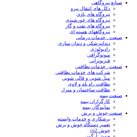
صنایع نیروگاهی
دکل های انتقال نیرو
نیروگاه های بادی
نیروگاه های خورشیدی
نیروگاه های نفت و گاز
نیروگاههای هسته ای
صنعت . خدمات درمانی
دندانپزشکی و دندان سازی
رادیولوژی
سونوگرافی
فیزیوتراپی
صنعت . خدمات نظافتی
شرکت های خدمات نظافتی
مبل شویی و قالی شویی
نظافت راه پله و لاوی
نظافت ساختمان و منزل
صنعت بیمه
کارگزاران بیمه
نمایندگان بیمه
صنعت جوش و برش
برشکاری و خدمات وابسته
تعمیر دستگاه جوش و برش
جوش co2
جوش آرگون