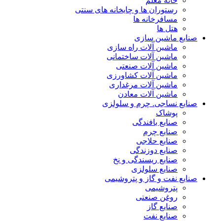
خانه معلم
رستوران ها و چایخانه های سنتی
مسافرخانه ها
هتل ها
صنایع ماشین سازی
ماشین آلات راه سازی
ماشین آلات ساختمانی
ماشین آلات صنعتی
ماشین آلات کشاورزی
ماشین آلات مرغداری
ماشین آلات معادن
صنایع نساجی. چرم و سلولزی
پوشاک
صنایع بافندگی
صنایع چرم
صنایع حلاجی
صنایع دوزندگی
صنایع ریسندگی و نخ
صنایع سلولزی
صنایع نفت و گاز و پتروشیمی
پتروشیمی
روغن صنعتی
صنایع گاز
صنایع نفت