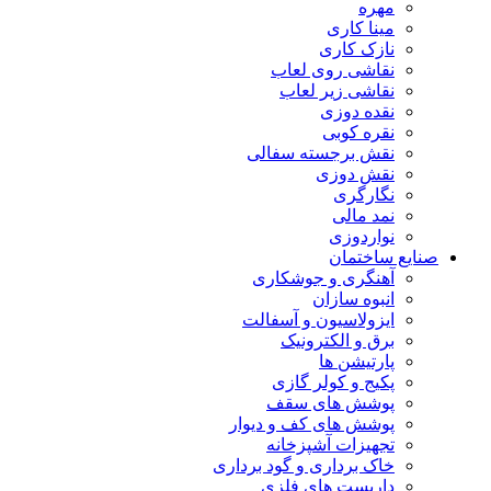
مهره
مینا کاری
نازک کاری
نقاشی روی لعاب
نقاشی زیر لعاب
نقده دوزی
نقره کوبی
نقش برجسته سفالی
نقش دوزی
نگارگری
نمد مالی
نواردوزی
صنایع ساختمان
آهنگری و جوشکاری
انبوه سازان
ایزولاسیون و آسفالت
برق و الکترونیک
پارتیشن ها
پکیج و کولر گازی
پوشش های سقف
پوشش های کف و دیوار
تجهیزات آشپزخانه
خاک برداری و گود برداری
داربست های فلزی