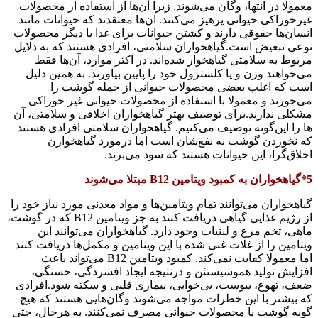
معمولا در انتها، وگان می‌شوند. زیرا آن‌ها از استفاده از محصولات
غیرخوراکی حیوانی پرهیز می‌کنند. آن‌ها معتقدند که حیوانات مانند
انسان‌ها حقوقی دارند و کشتن حیوانات برای غذا یا دیگر محصولات
نوعی تبعیض است.گیاهخواران سلامتی، افرادی هستند که به دلایل
مربوط به سلامتی گیاهخوار شده‌اند. در اکثر موارد، آن‌ها فقط
می‌خواهند وزن و یا کلسترول خود را پایین بیاورند. به همین دلیل
است که اغلب بعضی محصولات حیوانی از جمله گوشت را
می‌خورند و معمولا با استفاده از محصولات حیوانی غیر خوراکی
مشکلی ندارند.برای توصیف بهتر گیاهخواران اخلاقی و سلامتی، آن
ها را این‌گونه توصیف می‌کنیم. گیاهخواران سلامتی افرادی هستند
که نخوردن گوشت به نفع‌شان است اما درمورد گیاهخوارن
اخلاق‌گرا، این حیوانات هستند که سود می‌برند.
5*گیاهخواران به کمبود ویتامین B12 مبتلا می‌شوند
گیاهخواران می‌توانند تمام ویتامین‌ها و مواد معدنی مورد نیاز خود را
از رژیم غذایی گیاهی دریافت کنند به جز ویتامین B12 که در گوشت،
ماهی، تخم مرغ و لبنیات وجود دارد. گیاهخواران می‌توانند این
ویتامین را از غلات غنی شده با این ویتامین و مکمل‌ها دریافت کنند
اما معمولا کفایت نمی‌کند. کمبود ویتامین B12 می‌تواند باعث
افزایش تولید هموسیستئن و درنتیجه ایجاد افسردگی، خستگی،
ضعف، تهوع، یبوست، بی‌خوابی، بیماری قلبی و سکته شود.افرادی
که بیشتر با این خطرات مواجه می‌شوند وگان‌هایی هستند که هیچ
گونه گوشت یا محصولات حیوانی مصرف نمی‌کنند. به هرحال، حتی