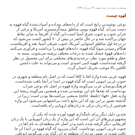
منتشره شده در سه شنبه ۲۲ مرداد ۱۳۹۸
قَهوه چیست
نوعی نوشیدنی رایج است که از دانه‌های بوداده و آسیاب‌شدهٔ گیاه قهوه به
دست می‌آید. گیاه قهوه بومی مناطق نیمه‌گرمسیری آمریکا و برخی از
جزایر جنوب و جنوب شرق آسیا است،این گیاه از آفریقا به سایر نقاط
جهان پراکنده شد و در حال حاضر در بیش از ۷۰ کشور کشت می‌شود که
در درجهٔ اول مناطق استوایی آمریکا، جنوب شرقی آسیا، هند و آفریقاست،
هنگام رسیدن میوهٔ گیاه قهوه، دانه‌های قهوه را برداشت و فرآوری می‌کنند.
دانه‌های قهوهٔ خشک شده به درجات مختلف برشته می‌شوند، بسته به
عطر و طعم مورد نظر، درجه‌بندی‌های مختلفی برای این محصول در نظر
گرفته شده‌است، قهوه کمی اسیدی است و می‌تواند به علت داشتن
کافئین بالا موجب تحریک انسان گردد.
قهوه عربی شدهٔ واژهٔ کفا یا کافا است که در اصل نام منطقه و شهری در
جنوب غربی اتیوپی است که گیاه قهوه در ابتدا در آنجا یافت شده‌است،
فرهنگ‌نویسان عرب می‌گویند واژهٔ قهوه در اصل نام نوعی شراب
بوده‌است که بعدها نام این نوشیدنی شده و همچنین می‌گویند ریشهٔ این
واژه، فعلِ «قها» (تلفظ: qahā) به‌معنی بی‌اشت‌ها بودن است؛ زیرا در
گذشته تصور بر این بود که این مایع باعث بی‌اشتهایی می‌شود.این واژه
هم‌چنین از راه زبان ترکی به زبان‌های اروپایی راه یافته‌است.
چندین دلیل دیگر برای نامگذاری قهوه آورده شده که یکی از
مشهورترین‌های آن این است که این واژه از یک زبان اتیوپیایی یا یک زبان
آفریقایی دیگر گرفته شده باشد و در اصل نام منطقه‌ای به نام کفا در
جنوب غربی اتیوپی بوده‌است. گمان می‌رود که گیاه قهوه در ابتدا آن جا
یافت شده، در ضمن مردم آن منطقه به این گیاه بون می‌گویند.ابوعلی