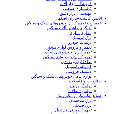
فروشگاه ابزار آلات
قالبسازی صنعتی
مهندسی ابزار دقیق
انجمن کابینت سازان اصفهان
خدمات و تعمیرکاران خودروهای سبک و سنگین
آهنگری ماشین آلات سنگین
باطری سازی
برق اتومبیل
تزئینات خودرو
تعمیر و فروش لوازم موتور
تعمیرکاران خودرو های سبک
تعمیرکاران خودروهای سنگین
صافکاری و نقاشی
کارواش اتومبیل
لاستیک فروشی
لوازم یدکی خودروهای سبک و سنگین
صنایع آب و فاضلاب
لوله کاپوزیت
لوله و اتصالات
صنایع الکتریکی و الکترونیک
برق ساختمان
برق صنعتی
تجهیزات برقی جرثقیل