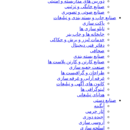
دوربین های مداربسته و امنیتی
صنایع خانگی و تزئینی
صنایع صوتی و تصویری
صنایع چاپ و بسته بندی و تبلیغات
پاکت سازی
تابلو سازی ها
چاپخانه ها و چاپ بنر
خدمات لیزر و برش و حکاکی
دفاتر فنی دیجیتال
صحافی
صنایع بسته بندی
صنایع کارتن و کارتن پلاست ها
صنعت جعبه سازی
طراحان و گرافیست ها
غرفه آرایی و غرفه سازی
کانون های آگهی و تبلیغات
لیتوگرافی ها
هدایای تبلیغاتی
صنایع دستی
آبگینه
آثار چرمی
آجیده دوزی
آروسی سازی
اسلحه سازی