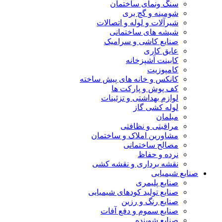
سنگ ونمای ساختمان
شومینه و گچ بری
شیرآلات و لوله و اتصالات
شیشه های ساختمانی
صنایع کاشی و سرامیک
عایق کاری
کابینت آشپزخانه
کامپوزیت
کانکس و خانه های پیش ساخته
کف پوش و پارکت ها
لوازم بهداشتی و تزئینات
لوله کشی گاز
مبلمان
مراقبتی و نظافتی
مشاورین املاک و ساختمان
مصالح ساختمانی
نرده و حفاظ
نقشه برداری و نقشه کشی
صنایع شیمیایی
صنایع پلیمری
صنایع تولید کودهای شیمیایی
صنایع رنگ و رزین
صنایع سموم و دفع آفات
صنایع شوینده