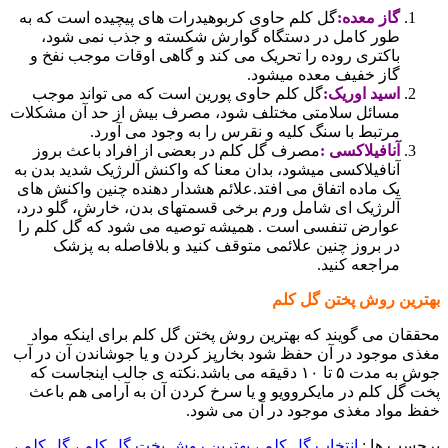
گاز معده:
گل کلم حاوی کربوهیدرات های پیچیده است که به
طور کامل در دستگاه گوارش شکسته و جذب نمی شود،
باکتری روده را تحریک می کند و گاهی اوقات موجب نفخ و
گاز خفیف معده میشود.
اسید اوریک:
گل کلم حاوی پورین است که می تواند موجب
مسائل سلامتی مختلف شود، مصرف بیش از حد آن مشکلات
مرتبط با سنگ کلیه و نقرس را به وجود می آورد.
آنافیلاکسی :
مصرف گل کلم در بعضی از افراد باعث بروز
آنافیلاکسی میشود، بدان معنا که واکنش آلرژیک شدید بدن به
یک ماده اتفاق می افتد.علائم هشدار دهنده چنین واکنش های
آلرژیک ای شامل ورم برخی قسمتهای بدن، خارش، گلو درد،
عوارض تنفسی است . همیشه توصیه می شود که گل کلم را
در بروز چنین علائمی متوقف کنید و بلافاصله به پزشک
مراجعه کنید.
بهترین روش پختن گل کلم
محققان می گویند که بهترین روش پختن گل کلم برای اینکه مواد
مغذی موجود در آن حفظ شود بخارپز کردن و یا جوشاندن آن در آب
جوش به مدت ۵ تا ۱۰ دقیقه می باشد.نکته ی جالب اینجاست که
پخت گل کلم در مایکروویو و یا سرخ کردن آن به آرامی هم باعث
خفظ مواد مغذی موجود در آن می شود.
برچسب ها :
انتخاب گل کلم
،
بهترین روش پخت گل کلم
،
گل کلم
،