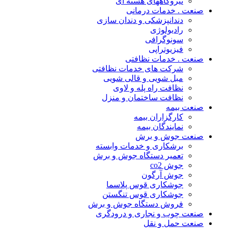
نیروگاههای هسته ای
صنعت . خدمات درمانی
دندانپزشکی و دندان سازی
رادیولوژی
سونوگرافی
فیزیوتراپی
صنعت . خدمات نظافتی
شرکت های خدمات نظافتی
مبل شویی و قالی شویی
نظافت راه پله و لاوی
نظافت ساختمان و منزل
صنعت بیمه
کارگزاران بیمه
نمایندگان بیمه
صنعت جوش و برش
برشکاری و خدمات وابسته
تعمیر دستگاه جوش و برش
جوش co2
جوش آرگون
جوشکاری قوس پلاسما
جوشکاری قوس تنگستن
فروش دستگاه جوش و برش
صنعت چوب و نجاری و درودگری
صنعت حمل و نقل