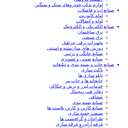
لوازم یدکی خودروهای سبک و سنگین
صنایع آب و فاضلاب
لوله کاپوزیت
لوله و اتصالات
صنایع الکتریکی و الکترونیک
برق ساختمان
برق صنعتی
تجهیزات برقی جرثقیل
دوربین های مداربسته و امنیتی
صنایع خانگی و تزئینی
صنایع صوتی و تصویری
صنایع چاپ و بسته بندی و تبلیغات
پاکت سازی
تابلو سازی ها
چاپخانه ها و چاپ بنر
خدمات لیزر و برش و حکاکی
دفاتر فنی دیجیتال
صحافی
صنایع بسته بندی
صنایع کارتن و کارتن پلاست ها
صنعت جعبه سازی
طراحان و گرافیست ها
غرفه آرایی و غرفه سازی