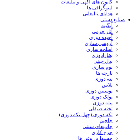
کانون های آگهی و تبلیغات
لیتوگرافی ها
هدایای تبلیغاتی
صنایع دستی
آبگینه
آثار چرمی
آجیده دوزی
آروسی سازی
اسلحه سازی
بخارادوزی
بدل چینی
بوم سازی
پارچه ها
پته دوزی
پلاس
پوستین دوزی
پولک دوزی
پیله دوزی
تخته صیقلی
تکه دوزی (چهل تکه دوزی)
جاجیم
چاپ‌های سنتی
چرخ کاری
چسبها و روغن ها