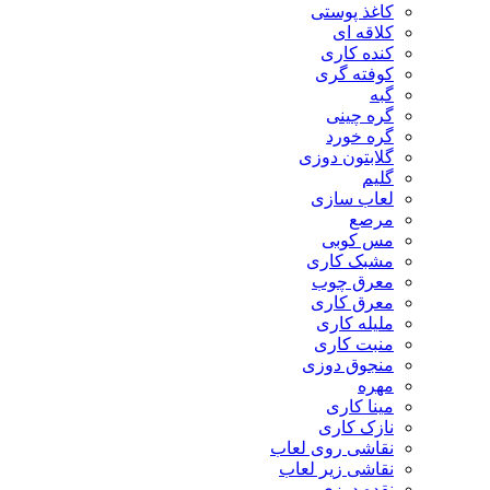
کاغذ پوستی
کلاقه ای
کنده کاری
کوفته گری
گبه
گره چینی
گره خورد
گلابتون دوزی
گلیم
لعاب سازی
مرصع
مس کوبی
مشبک کاری
معرق چوب
معرق کاری
مليله کاری
منبت کاری
منجوق دوزی
مهره
مینا کاری
نازک کاری
نقاشی روی لعاب
نقاشی زیر لعاب
نقده دوزی