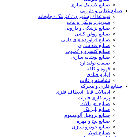
صنایع لاستیک سازی
صنایع غذایی و دارویی
تهیه غذا / رستوران / کترینگ / چایخانه
شیرینی، پولکی و نبات
صنایع پزشکی و دارویی
صنایع روغن کشی
صنایع فرآورده های دامی
صنایع قند سازی
صنایع کنسرو و کمپوت
صنایع نوشابه سازی
صنعت تولید آرد
قهوه و کافه
لوازم قنادی
نشاسته و غلات
صنایع فلزی و محرکه
اتصالات قابل انعطاف فلزی
پرسکاری فلزات
صنایع آهن آلات
صنایع بلبرینگ
صنایع پروفیل آلومینیوم
صنایع پیچ و مهره
صنایع خودرو سازی
صنایع فولاد