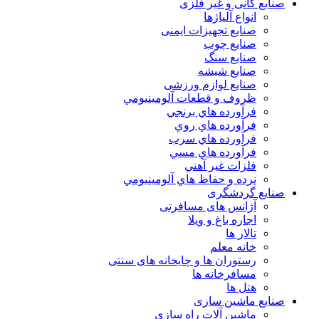
صنایع کانی و غیر فلزی
انواع آلياژها
صنایع تجهیزات ایمنی
صنایع چوب
صنایع سنگ
صنایع شیشه
صنایع لوازم ورزشی
ظروف و قطعات آلومينيومي
فرآورده هاي برنجي
فرآورده هاي روي
فرآورده هاي سرب
فرآورده هاي مسي
فلزات غير آهني
نرده و حفاظ هاي آلومينيومي
صنایع گردشگری
آژانس های مسافرتی
اجاره باغ و ویلا
تالار ها
خانه معلم
رستوران ها و چایخانه های سنتی
مسافرخانه ها
هتل ها
صنایع ماشین سازی
ماشین آلات راه سازی