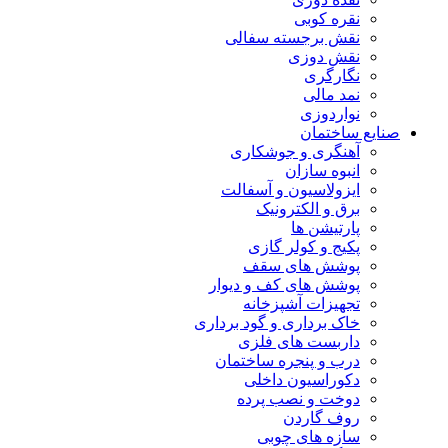
نقره کوبی
نقش برجسته سفالی
نقش دوزی
نگارگری
نمد مالی
نواردوزی
صنایع ساختمان
آهنگری و جوشکاری
انبوه سازان
ایزولاسیون و آسفالت
برق و الکترونیک
پارتیشن ها
پکیج و کولر گازی
پوشش های سقف
پوشش های کف و دیوار
تجهیزات آشپزخانه
خاک برداری و گود برداری
داربست های فلزی
درب و پنجره ساختمان
دکوراسیون داخلی
دوخت و نصب پرده
روف گاردن
سازه های چوبی