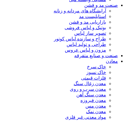
صنعت مد و فشن
آرایشگاه های مردانه و زنانه
استایلیست مد
بازاریابی مد و فشن
بوتیک و لباس فروشی
تصویر ساز لباس
طراح و سازنده لباس کوتور
طراحی و تولید لباس
مزون و لباس عروس
صنعت و صنایع متفرقه
معادن
خاک سرخ
خاک نسوز
فلزات قیمتی
معدن زغال سنگ
معدن سرب و روی
معدن سنگ آهن
معدن فیروزه
معدن مس
معدن نمک
مواد معدنی غیر فلزی