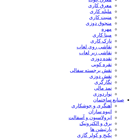
معرق کاری
مليله کاری
منبت کاری
منجوق دوزی
مهره
مینا کاری
نازک کاری
نقاشی روی لعاب
نقاشی زیر لعاب
نقده دوزی
نقره کوبی
نقش برجسته سفالی
نقش دوزی
نگارگری
نمد مالی
نواردوزی
صنایع ساختمان
آهنگری و جوشکاری
انبوه سازان
ایزولاسیون و آسفالت
برق و الکترونیک
پارتیشن ها
پکیج و کولر گازی