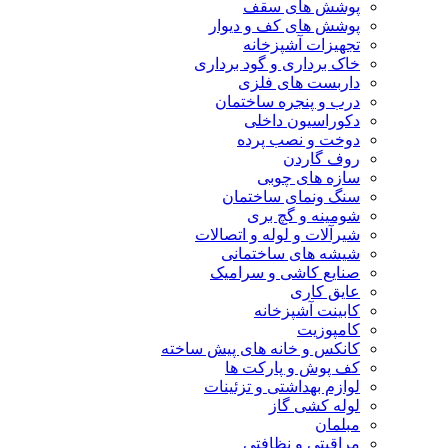
پوشش های سقف
پوشش های کف و دیوار
تجهیزات آشپزخانه
خاک برداری و گود برداری
داربست های فلزی
درب و پنجره ساختمان
دکوراسیون داخلی
دوخت و نصب پرده
روف گاردن
سازه های چوبی
سنگ ونمای ساختمان
شومینه و گچ بری
شیرآلات و لوله و اتصالات
شیشه های ساختمانی
صنایع کاشی و سرامیک
عایق کاری
کابینت آشپزخانه
کامپوزیت
کانکس و خانه های پیش ساخته
کف پوش و پارکت ها
لوازم بهداشتی و تزئینات
لوله کشی گاز
مبلمان
مراقبتی و نظافتی