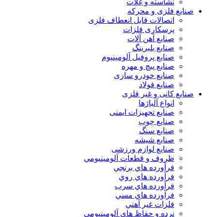
نشاسته و غلات
صنایع فلزی و محرکه
اتصالات قابل انعطاف فلزی
پرسکاری فلزات
صنایع آهن آلات
صنایع بلبرینگ
صنایع پروفیل آلومینیوم
صنایع پیچ و مهره
صنایع خودرو سازی
صنایع فولاد
صنایع کانی و غیر فلزی
انواع آلياژها
صنایع تجهیزات ایمنی
صنایع چوب
صنایع سنگ
صنایع شیشه
صنایع لوازم ورزشی
ظروف و قطعات آلومينيومي
فرآورده هاي برنجي
فرآورده هاي روي
فرآورده هاي سرب
فرآورده هاي مسي
فلزات غير آهني
نرده و حفاظ هاي آلومينيومي