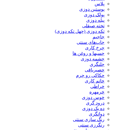
پلاس
پوستین دوزی
پولک دوزی
پیله دوزی
تخته صیقلی
تکه دوزی (چهل تکه دوزی)
جاجیم
چاپ‌های سنتی
چرخ کاری
چسبها و روغن ها
چشمه دوزی
چلنگری
حصیربافی
حکاکی رو چرم
خاتم کاری
خراطی
خرمهره
خوس دوزی
درود گری
ده یک دوزی
دواتگری
رنگ سازی سنتی
رنگرزی سنتی