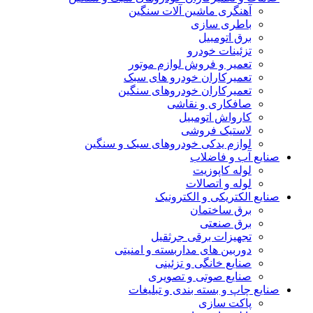
آهنگری ماشین آلات سنگین
باطری سازی
برق اتومبیل
تزئینات خودرو
تعمیر و فروش لوازم موتور
تعمیرکاران خودرو های سبک
تعمیرکاران خودروهای سنگین
صافکاری و نقاشی
کارواش اتومبیل
لاستیک فروشی
لوازم یدکی خودروهای سبک و سنگین
صنایع آب و فاضلاب
لوله کاپوزیت
لوله و اتصالات
صنایع الکتریکی و الکترونیک
برق ساختمان
برق صنعتی
تجهیزات برقی جرثقیل
دوربین های مداربسته و امنیتی
صنایع خانگی و تزئینی
صنایع صوتی و تصویری
صنایع چاپ و بسته بندی و تبلیغات
پاکت سازی