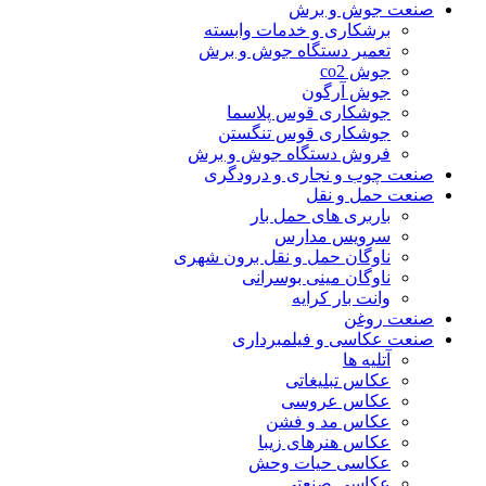
صنعت جوش و برش
برشکاری و خدمات وابسته
تعمیر دستگاه جوش و برش
جوش co2
جوش آرگون
جوشکاری قوس پلاسما
جوشکاری قوس تنگستن
فروش دستگاه جوش و برش
صنعت چوب و نجاری و درودگری
صنعت حمل و نقل
باربری های حمل بار
سرویس مدارس
ناوگان حمل و نقل برون شهری
ناوگان مینی بوسرانی
وانت بار کرایه
صنعت روغن
صنعت عکاسی و فیلمبرداری
آتلیه ها
عکاس تبلیغاتی
عکاس عروسی
عکاس مد و فشن
عکاس هنرهای زیبا
عکاسی حیات وحش
عکاسی صنعتی