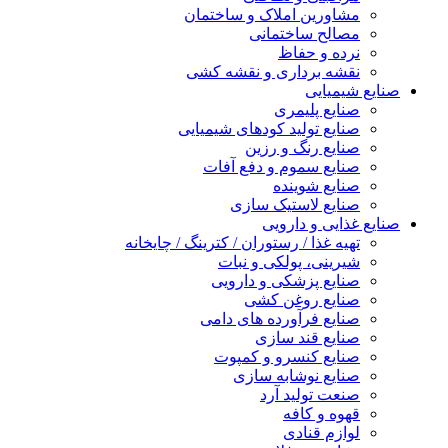
مشاورین املاک و ساختمان
مصالح ساختمانی
نرده و حفاظ
نقشه برداری و نقشه کشی
صنایع شیمیایی
صنایع پلیمری
صنایع تولید کودهای شیمیایی
صنایع رنگ و رزین
صنایع سموم و دفع آفات
صنایع شوینده
صنایع لاستیک سازی
صنایع غذایی و دارویی
تهیه غذا / رستوران / کترینگ / چایخانه
شیرینی، پولکی و نبات
صنایع پزشکی و دارویی
صنایع روغن کشی
صنایع فرآورده های دامی
صنایع قند سازی
صنایع کنسرو و کمپوت
صنایع نوشابه سازی
صنعت تولید آرد
قهوه و کافه
لوازم قنادی