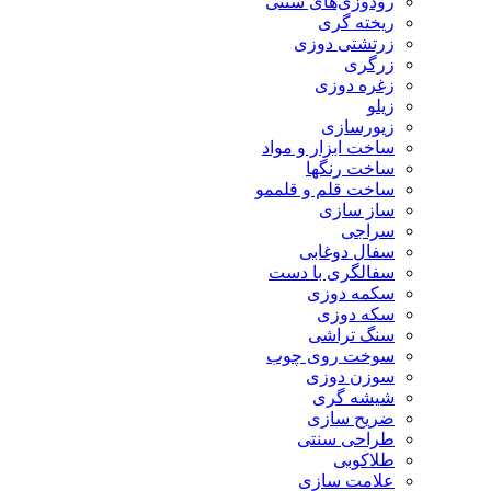
رودوزی‌های سنتی
ریخته گری
زرتشتی دوزی
زرگری
زغره دوزی
زیلو
زیورسازی
ساخت ابزار و مواد
ساخت رنگها
ساخت قلم و قلممو
ساز سازی
سراجی
سفال دوغابی
سفالگری با دست
سکمه دوزی
سکه دوزی
سنگ تراشی
سوخت روی چوب
سوزن دوزی
شیشه گری
ضریح سازی
طراحی سنتی
طلاکوبی
علامت سازی