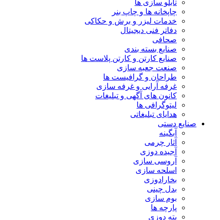
تابلو سازی ها
چاپخانه ها و چاپ بنر
خدمات لیزر و برش و حکاکی
دفاتر فنی دیجیتال
صحافی
صنایع بسته بندی
صنایع کارتن و کارتن پلاست ها
صنعت جعبه سازی
طراحان و گرافیست ها
غرفه آرایی و غرفه سازی
کانون های آگهی و تبلیغات
لیتوگرافی ها
هدایای تبلیغاتی
صنایع دستی
آبگینه
آثار چرمی
آجیده دوزی
آروسی سازی
اسلحه سازی
بخارادوزی
بدل چینی
بوم سازی
پارچه ها
پته دوزی