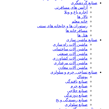
صنایع گردشگری
آژانس های مسافرتی
اجاره باغ و ویلا
تالار ها
خانه معلم
رستوران ها و چایخانه های سنتی
مسافرخانه ها
هتل ها
صنایع ماشین سازی
ماشین آلات راه سازی
ماشین آلات ساختمانی
ماشین آلات صنعتی
ماشین آلات کشاورزی
ماشین آلات مرغداری
ماشین آلات معادن
صنایع نساجی. چرم و سلولزی
پوشاک
صنایع بافندگی
صنایع چرم
صنایع حلاجی
صنایع دوزندگی
صنایع ریسندگی و نخ
صنایع سلولزی