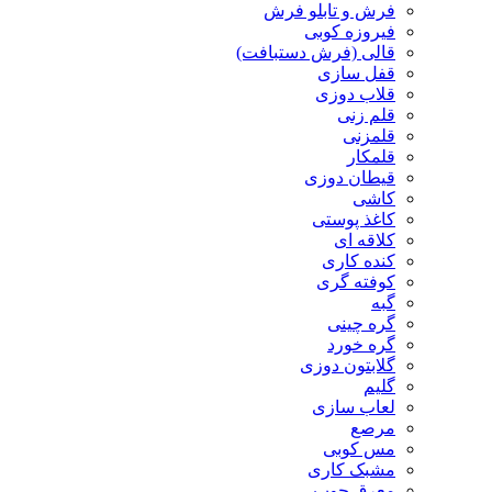
فرش و تابلو فرش
فیروزه کوبی
قالی (فرش دستبافت)
قفل سازی
قلاب دوزی
قلم زنی
قلمزنی
قلمکار
قیطان دوزی
کاشی
کاغذ پوستی
کلاقه ای
کنده کاری
کوفته گری
گبه
گره چینی
گره خورد
گلابتون دوزی
گلیم
لعاب سازی
مرصع
مس کوبی
مشبک کاری
معرق چوب