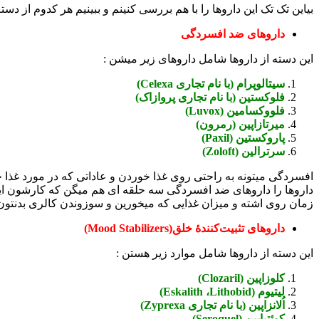
بیاین تک تک این داروها را با هم بررسی کنینم و ببینیم هر کدوم از دس
داروهای ضد افسردگی
این دسته از داروها شامل داروهای زیر میشن :
سیتالوپرام (با نام تجاری Celexa)
فلوکستین (با نام تجاری پروازاک)
فلووکسامین (Luvox)
میرتازاپین (رمرون)
پاروکستین (Paxil)
سرترالین (Zoloft)
افسردگی میتونه به راحتی روی غذا خوردن و عاداتی که در مورد غذا خ
داروها را داروهای ضد افسردگی سه حلقه ای هم میگن که کارشون اینه 
زمان روی اشته و میزان غذایی که میخورین و سوزوندن کالری بدنتون اث
داروهای تثبیت‌کنندهٔ خلق(Mood Stabilizers)
این دسته از داروها شامل موارد زیر هستن :
کلوزاپین (Clozaril)
لیتیوم (Eskalith ،Lithobid)
اُلانزاپین (با نام تجاری Zyprexa)
کوئتیاپین (Seroquel)