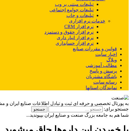
تبلیغات مبتنی بر وب
تبلیغات جوامع اجتماعی
تبلیغات و چاپ
خدمات نرم افزاری
نرم افزار CRM
نرم افزار حقوق و دستمزد
نرم افزار انبار داری
نرم افزار حسابداری
قوانین و مقررات صنایع
اخبار سایت
وبلاگ
مطالب آموزشی
پرسش و پاسخ
باشگاه مشتریان
رسانه سایت
نمایندگان استانها
به پورتال تخصصی و حرفه ای ثبت و تبادل اطلاعات صنایع ایران و م
جستجو برای:
شما هم به جامعه بزرگ صنعت و صنایع ایران بپیوندید...
با خوردن این داروها چاق میشوید