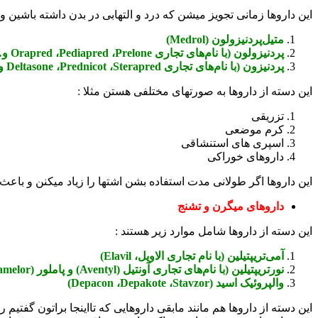
این داروها زمانی تجویز میشن که درد و التهابی در بدن داشته باشین 
متیل‌پردنیزولون (Medrol)
پردنیزولون (با نام‌های تجاری Orapred ،Pediapred ،Prelone و…)
پردنیزون (با نام‌های تجاری Deltasone ،Prednicot ،Sterapred و…)
این دسته از داروها به صورتهای مختلفی هستن مثلا :
تزریقی
کرم موضعی
اسپری های استنشاقی
داروهای خوراکی
این داروها اگر طولانی مدت استفاده بشن اشتها را زیاد میکنن و
داروهای میگرن و تشنج
این دسته از داروها شامل موارد زیر هستند :
آمی‌تریپتیلین (با نام تجاری الاویل، Elavil)
نورتریپتیلین (با نام‌های تجاری آونتیل (Aventyl) و پاملور (Pamelor))
والپروئیک اسید (Depacon ،Depakote ،Stavzor)
این دسته از داروها هم مانند مابقی داروهایی که تااینجا براتون گفت