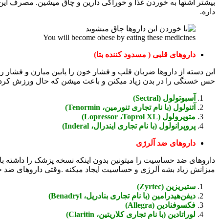
بیشتر اشتها به خوردن غذا و خوراکی دارین و چاق میشین. مصرف این
داره.
You will become obese by eating these medicines
داروهای قلبی ( مسدود کننده بتا)
این دسته از داروها ضربان قلب و فشار خون را پایین میارن و فشار 
حس خستگی را در بدن زیاد میکنن و باعث میشن که حال ورزش کردن ند
آسبوتولول (Sectral)
آتنولول (با نام تجاری تنورمین، Tenormin)
متوپرولول (Lopressor ،Toprol XL)
پروپرانولول (با نام تجاری ایندرال، Inderal)
داروهای ضد آلرژی
داروهای ضد حساسیت را میتونین بدون اینکه نسخه پزشک را داشته باشین
میزانش زیاد بشه آلرژی و حساسیت ایجاد میکنه .وقتی داروهای ضد ح
ستیریزین (Zyrtec)
دیفن‌هیدرامین (با نام تجاری بنادریل، Benadryl)
فکسوفنادین (Allegra)
لوراتادین (با نام تجاری کلاریتین، Claritin)