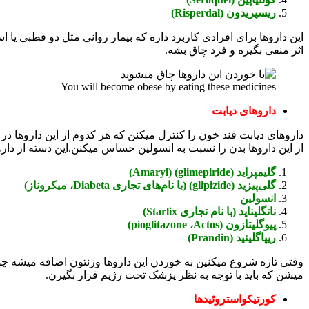
ریسپریدون (Risperdal)
این داروها برای افرادی کاربرد داره که بیمار روانی مثل دو قطبی یا
اثر منفی بگیره و فرد چاق بشه.
You will become obese by eating these medicines
داروهای دیابت
داروهای دیابت قند خون را کنترل میکنن که هر کدوم از این داروها د
از این داروها بدن را نسبت به انسولین حساس میکنن.این دسته از دار
گلیمپراید (glimepiride) (Amaryl)
گلی‌پیزید (glipizide) (با نام‌های تجاری Diabeta، میکروناز)
انسولین
ناتگلیناید (با نام تجاری Starlix)
پیوگلیتازون (pioglitazone ،Actos)
ریپاگلینید (Prandin)
میشن که باید با توجه به نظر پزشک تحت رژیم قرار بگیرن.
کورتیکواستروئیدها