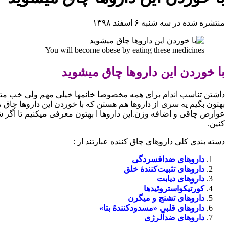
منتشره شده در سه شنبه ۶ اسفند ۱۳۹۸
You will become obese by eating these medicines
با خوردن این داروها چاق میشوید
داشتن تناسب اندام برای همه مخصوصا خانمها خیلی مهم ولی خب متا
بهتون بگیم یه سری از داروها هم هستن که با خوردن این داروها چاق
عوارض چاقی و اضافه وزن.این داروها ا بهتون معرفی میکنیم تا اگر 
کنین.
دسته بندی کلی داروهای چاق کننده عبارتند از :
داروهای ضدافسردگی
داروهای تثبیت‌کنندهٔ خلق
داروهای دیابت
کورتیکواستروئیدها
داروهای تشنج و میگرن
داروهای قلبیِ «مسدودکنندهٔ بتا»
داروهای ضدآلرژی