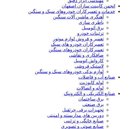
مهندسی ابزار دقیق
من کابینت سازان اصفهان
ات و تعمیرکاران خودروهای سبک و سنگین
آهنگری ماشین آلات سنگین
باطری سازی
برق اتومبیل
تزئینات خودرو
تعمیر و فروش لوازم موتور
تعمیرکاران خودرو های سبک
تعمیرکاران خودروهای سنگین
صافکاری و نقاشی
کارواش اتومبیل
لاستیک فروشی
لوازم یدکی خودروهای سبک و سنگین
یع آب و فاضلاب
لوله کاپوزیت
لوله و اتصالات
یع الکتریکی و الکترونیک
برق ساختمان
برق صنعتی
تجهیزات برقی جرثقیل
دوربین های مداربسته و امنیتی
صنایع خانگی و تزئینی
صنایع صوتی و تصویری