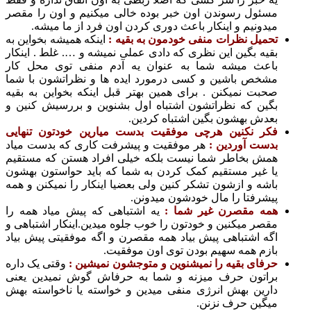
ول رسوندن اون خبر بوده خالی میکنیم و اون را مقصر
ونیم و اینکار باعث دوری کردن اون فرد از ما میشه.
یل نظرات منفی خودمون به بقیه :
اینکه همیشه بخواین به
ه بگین این نظری که دادی عملی نمیشه و …. غلط . اینکار
ث میشه شما به عنوان یه آدم منفی توی محل کار
ص باشین و کسی درمورد ایده ها و نظراتشون با شما
ت نمیکنن . برای همین بهتر قبل اینکه بخواین به بقیه
ن که نظراتشون اشتباه اول بشنوین و بررسیش کنین و
ش بهشون بگین اشتباه کردین.
 نکنین هرچی موفقیت بدست میارین خودتون تنهایی
ت آوردین :
هر موفقیت و پیشرفت کاری که بدست میاد
 بخاطر شما نیست بلکه خیلی افراد هستن که مستقیم
غیر مستقیم کمک کردن به شما که باید حواستون بهشون
ه و ازشون تشکر کنین ولی بعضیا اینکار را نمیکنن و همه
رفتا را مال خودشون میدونن.
 مقصرن غیر شما :
یه اشتباهی که پیش میاد همه را
ر میکنین و خودتون را خوب جلوه میدین.اینکار اشتباهی و
 اشتباهی پیش بیاد همه مقصرن و اگه موفقیتی پیش بیاد
م همه سهیم بودن توی اون موفقیت.
ای بقیه را نمیشنوین و متوجشون نمیشین :
وقتی یک داره
تون حرف میزنه و شما به حرفاش گوش نمیدین یعنی
ین بهش انرژی منفی میدین و خواسته یا ناخواسته بهش
ین حرف نزنن.