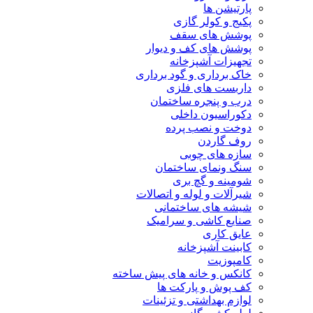
پارتیشن ها
پکیج و کولر گازی
پوشش های سقف
پوشش های کف و دیوار
تجهیزات آشپزخانه
خاک برداری و گود برداری
داربست های فلزی
درب و پنجره ساختمان
دکوراسیون داخلی
دوخت و نصب پرده
روف گاردن
سازه های چوبی
سنگ ونمای ساختمان
شومینه و گچ بری
شیرآلات و لوله و اتصالات
شیشه های ساختمانی
صنایع کاشی و سرامیک
عایق کاری
کابینت آشپزخانه
کامپوزیت
کانکس و خانه های پیش ساخته
کف پوش و پارکت ها
لوازم بهداشتی و تزئینات