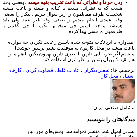
 حرفا و نظراتی که باعث تخریب بقیه میشه :
بعضی وقتا
 که یه نظراتی میدیم با کنایه و طعنه و باعث میشه
ت طرف مقابلمون را زیر سوال ببریم .اینکار را بعضی
ا عمدی انجام میدیم و بعضی وقتا غیر عمد ولی باید
شه موجه باشیم چی میخواین بگیم یا چی گفتیم و
مون چ حسی پیدا کرده.
با این نکات متوجه شده باشین رعایت نکردن چه مواردی
ه در محل کارتون به موفقیت بشتر نرسین.خوشحال
 تجربه ایی دارین یا نظری دارین بهمون بگین تا هم ما و
ربران بتونن از نظراتتون استفاده کنن.
 :
تحقیر دیگران
،
عادات غلط
،
قضاوت کردن
،
کارهای
حل کار
عتی ایران
ن را بنویسید
یل شما منتشر نخواهد شد.
بخش‌های موردنیاز