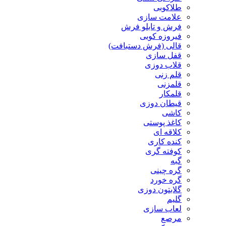
طلاکوبی
علامت سازی
فرش و تابلو فرش
فیروزه کوبی
قالی (فرش دستبافت)
قفل سازی
قلاب دوزی
قلم زنی
قلمزنی
قلمکار
قیطان دوزی
کاشی
کاغذ پوستی
کلاقه ای
کنده کاری
کوفته گری
گبه
گره چینی
گره خورد
گلابتون دوزی
گلیم
لعاب سازی
مرصع