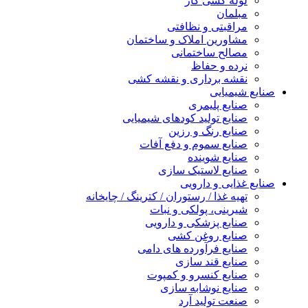
لوله کشی گاز
مبلمان
مراقبتی و نظافتی
مشاورین املاک و ساختمان
مصالح ساختمانی
نرده و حفاظ
نقشه برداری و نقشه کشی
یع شیمیایی
صنایع پلیمری
صنایع تولید کودهای شیمیایی
صنایع رنگ و رزین
صنایع سموم و دفع آفات
صنایع شوینده
صنایع لاستیک سازی
یع غذایی و دارویی
تهیه غذا / رستوران / کترینگ / چایخانه
شیرینی، پولکی و نبات
صنایع پزشکی و دارویی
صنایع روغن کشی
صنایع فرآورده های دامی
صنایع قند سازی
صنایع کنسرو و کمپوت
صنایع نوشابه سازی
صنعت تولید آرد