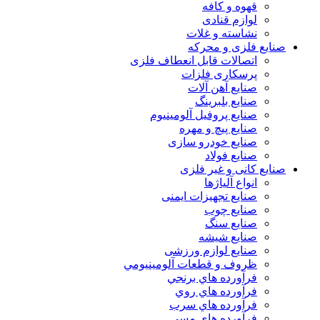
قهوه و کافه
لوازم قنادی
نشاسته و غلات
یع فلزی و محرکه
اتصالات قابل انعطاف فلزی
پرسکاری فلزات
صنایع آهن آلات
صنایع بلبرینگ
صنایع پروفیل آلومینیوم
صنایع پیچ و مهره
صنایع خودرو سازی
صنایع فولاد
یع کانی و غیر فلزی
انواع آلياژها
صنایع تجهیزات ایمنی
صنایع چوب
صنایع سنگ
صنایع شیشه
صنایع لوازم ورزشی
ظروف و قطعات آلومينيومي
فرآورده هاي برنجي
فرآورده هاي روي
فرآورده هاي سرب
فرآورده هاي مسي