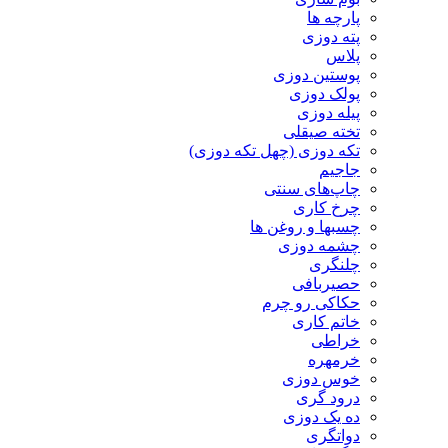
پارچه ها
پته دوزی
پلاس
پوستین دوزی
پولک دوزی
پیله دوزی
تخته صیقلی
تکه دوزی (چهل تکه دوزی)
جاجیم
چاپ‌های سنتی
چرخ کاری
چسبها و روغن ها
چشمه دوزی
چلنگری
حصیربافی
حکاکی رو چرم
خاتم کاری
خراطی
خرمهره
خوس دوزی
درود گری
ده یک دوزی
دواتگری