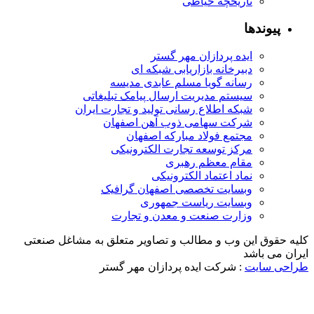
تاریخچه خیاطی
ندها
ایده پردازان مهر گستر
دبیرخانه بازاریابی شبکه ای
رسانه گویا مسلم عابدی مدیسه
سیستم مدیریت ارسال پیامک تبلیغاتی
شبکه اطلاع رسانی تولید و تجارت ایران
شرکت سهامی ذوب آهن اصفهان
مجتمع فولاد مبارکه اصفهان
مرکز توسعه تجارت الکترونیکی
مقام معظم رهبری
نماد اعتماد الکترونیکی
وبسایت تخصصی اصفهان گرافیک
وبسایت ریاست جمهوری
وزارت صنعت و معدن و تجارت
ق این وب و مطالب و تصاویر متعلق به مشاغل صنعتی
باشد
ایت
: شرکت ایده پردازان مهر گستر