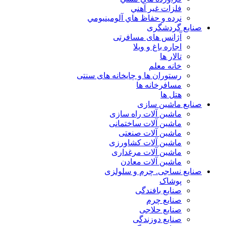
فلزات غير آهني
نرده و حفاظ هاي آلومينيومي
یع گردشگری
آژانس های مسافرتی
اجاره باغ و ویلا
تالار ها
خانه معلم
رستوران ها و چایخانه های سنتی
مسافرخانه ها
هتل ها
یع ماشین سازی
ماشین آلات راه سازی
ماشین آلات ساختمانی
ماشین آلات صنعتی
ماشین آلات کشاورزی
ماشین آلات مرغداری
ماشین آلات معادن
یع نساجی. چرم و سلولزی
پوشاک
صنایع بافندگی
صنایع چرم
صنایع حلاجی
صنایع دوزندگی