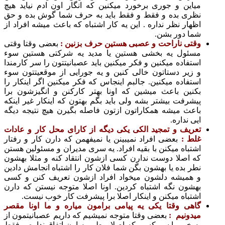
ین و جوری برخورد میکنین که انگار اون ادم نیاید هیچ
ی بده و فقط و فقط باید به حرف شما گوش بده و حق
ار نظر نداره . این یه کار اشتباه که باعث میشه افراد از
 دور بشن.
ی ناراحت و عصبی هستین حرف بزنین :
بعضی وقتا وقتی
ول یه بخشی هستین یا مدید یه شرکتی هستین سوء
فاده میکنین و فکر میکنین باید عصبانیتتون را سر کارمندا
یر دستاتون خالی کنین و یه جورایی از موقعیتتون سوء
فاده میکنین. جالبم اینجاس که فکر میکنین اگر اینکار را
ین باعث میشین که اونا بهتر کارکنن و انگیزشون برا
رفت بیشتر بشه ولی باید بگم بهتون که اینکار غیر اینکه
ث میشه همکاراتون ازتون فاصله بگیرن هیچ نتیجه دیگه
نداره.
یف و تمجید الکی یکی دیگه از کارای
محل کار و عادات
ط
:
بعضی افراد نمیبینن یا نمیفهمن که دارن کار و رفتار
باه میکنن با بقیه افراد. یه سری مدیران و مسئولین هستن
اصلا دوست ندارن کسی ازشون انتقاد کنه و مثلا بهشون
 بده یا بهشون بگن شما فلان کار را اشتباه انجامش دادین
میشه دلشون میخواد افراد ازشون تعریف کنن و کسی
ون نگه اشتباه کردین. اونا اصلا متوجه نیستن که دارن
باه میکنن و اینکار اصلا برا پیشرفت کار خوب نیست.
ی وقتا یکی یه پیامی برامون میاره و ما اونا مقصر
ونیم :
بعضی وقتا متوجه نمیشیم که داریم عصبانیتمون از
خبر را سر کسی که اصلا ربطی به اون اتفاق نداره و فقط