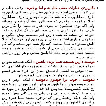
ربردن عبارات منفی مثل نه و اما و غیره :
وقتی خیلی از
 کلمات منفی استفاده میکنین یعنی غیر مستقیم دارین به
 مقابلتون میگید شما بیشتر میفهمین و طرف مقابلتون
ا نمیفهمه.هرچقدرم که صحبتاتون قشنگ باشه و مودبانه
 اگه توی جملاتتون یه سری عبارات منفی را بکار برین
 مقابلتون کاری به اون صحبتای قشنگ نداره و فقط
جه این میشه که شما دارین غیر مستقیم بهش میگین تو
فهمی و داری اشتباه میکنی برای همین اون فرد دیگه اصلا
 نمیخواد با شما صحبت کنه واز شما دور میشه و کم کم
 بیتون پیش میاد چون از شما ناراحت و شما متوجه
تید علت چیه و به بحث ها پاسخ میدین و هر روز ناراحتی
تر میشه.
ت دارین همیشه شما برنده باشین :
اینکه همیشه بخواین
 برنده باشین و بقیه شکست بخورن یه کار اشتباهی که
ای موفق به اشتباه انجامش میدن.این افراد به هر قیمتو
وری که شده میخوان که خودشون را برنده کنن.
وشید ، خوب برا خودتون باهوشید :
اینکه دوس دارین
شه همه بدونن شما باهوشید و این باهوشیتون را همیشه به
بقیه بکشین.مثلا میدونین که فلان همکارتون در مورد یه
ژه با یک شرکت حرف زده ولی یه مشکلی پیش اومده
 یکی دیگه از همکاراتون که در جریا نیست شما خبر دارین
د توی اتاقتون و شروع میکنه براتون حرف زدنو شما بهش