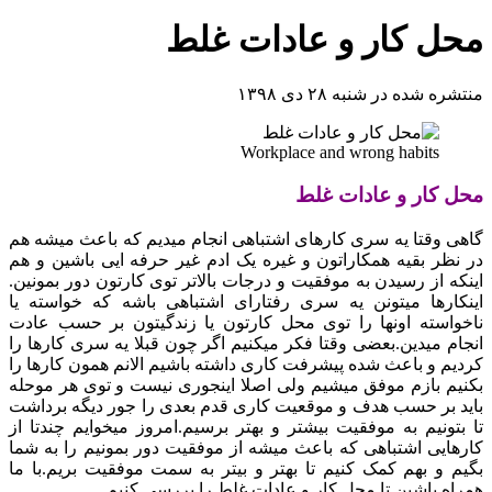
کار و عادات غلط
 شنبه ۲۸ دی ۱۳۹۸
Workplace and wrong hab
 و عادات غلط
 یه سری کارهای اشتباهی انجام میدیم که باعث میشه هم
یه همکاراتون و غیره یک ادم غیر حرفه ایی باشین و هم
رسیدن به موفقیت و درجات بالاتر توی کارتون دور بمونین.
 میتونن یه سری رفتارای اشتباهی باشه که خواسته یا
 اونها را توی محل کارتون یا زندگیتون بر حسب عادت
ین.بعضی وقتا فکر میکنیم اگر چون قبلا یه سری کارها را
اعث شده پیشرفت کاری داشته باشیم الانم همون کارها را
م موفق میشیم ولی اصلا اینجوری نیست و توی هر موحله
حسب هدف و موقعیت کاری قدم بعدی را جور دیگه برداشت
 به موفقیت بیشتر و بهتر برسیم.امروز میخوایم چندتا از
شتباهی که باعث میشه از موفقیت دور بمونیم را به شما
م کمک کنیم تا بهتر و بیتر به سمت موفقیت بریم.با ما
ین تا محل کار و عادات غلط را بررسی کنیم.