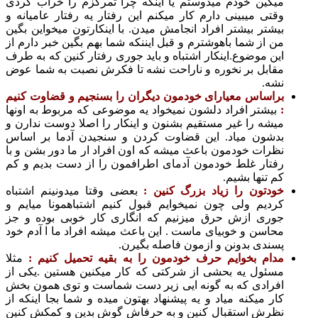
ین خودم میدوستم یا اینکه چرا تمرکزم را خراب کردی
ی میبینی دارم کار میکنم این رفتار یه رفتار عامیانه و
تر بیشتر افراد انجامش میدن. با اینکارتون میخواین بگین
از شما باهوشترم و قبل ایننکه شما بهم بگین خبر دارم از
 موضوع.اینکار اشتباه و باید جوری رفتار کنین که به طرف
بل بر نخوره و ناراحت نشه تا فکرش نصبت به شما عوض
.
ساس معیارای خودمون دیگران را بسنجیم و قضاوت کنیم
شتر افراد دلشون نمیخواد یه موضوعی که مربوط به اونها
ه را غیر مستقیم بشنون و اینکار را اصلا دوست ندارن و
ون میاد. این قضاوت کردن و سنجیدن آدما بر اساس
ات خودمون باعث میشه که اون افراد ار ما دور بشن و با
ار غلط خودمون آدمای اطرافمون را از دست بدیم و کم
نها بشیم.
تون را زیاد بزرگ کنین :
بعضی وقتا میدونینم اشتباه
یم ولی چون نمیخوایم قبول کنیم اشتباهمونا میایم و
ی ازش حرق میزنیم که انگاری کار خوبی بوده و جز
سن و خوبیای ماست . این باعث میشه افراد ما ا آدم خود
دی بدونن و ازمون فاصله بگیرن.
م بخوایم حرف خودمون را به بقیه تحمیل کنیم :
مثلا
ول یه بحشی از شرکتی که کار میکنین هستین .یکی از
ادی که به گونه ایی زیر دست شماست و توی همون بخش
 میکنه میاد و یه پیشنهاد بهتون میده و شما بجا اینکه از
ش استقبال کنین و به حرفاش گوش بدین و کمکش کنین