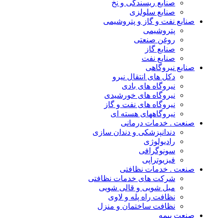
صنایع ریسندگی و نخ
صنایع سلولزی
یع نفت و گاز و پتروشیمی
پتروشیمی
روغن صنعتی
صنایع گاز
صنایع نفت
یع نیروگاهی
دکل های انتقال نیرو
نیروگاه های بادی
نیروگاه های خورشیدی
نیروگاه های نفت و گاز
نیروگاههای هسته ای
ت . خدمات درمانی
دندانپزشکی و دندان سازی
رادیولوژی
سونوگرافی
فیزیوتراپی
ت . خدمات نظافتی
شرکت های خدمات نظافتی
مبل شویی و قالی شویی
نظافت راه پله و لاوی
نظافت ساختمان و منزل
ت بیمه