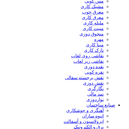
مس کوبی
مشبک کاری
معرق چوب
معرق کاری
مليله کاری
منبت کاری
منجوق دوزی
مهره
مینا کاری
نازک کاری
نقاشی روی لعاب
نقاشی زیر لعاب
نقده دوزی
نقره کوبی
نقش برجسته سفالی
نقش دوزی
نگارگری
نمد مالی
نواردوزی
یع ساختمان
آهنگری و جوشکاری
انبوه سازان
ایزولاسیون و آسفالت
برق و الکترونیک