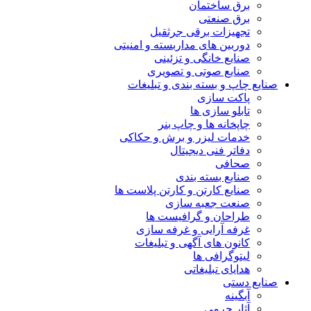
برق ساختمان
برق صنعتی
تجهیزات برقی جرثقیل
دوربین های مداربسته و امنیتی
صنایع خانگی و تزئینی
صنایع صوتی و تصویری
صنایع چاپ و بسته بندی و تبلیغات
پاکت سازی
تابلو سازی ها
چاپخانه ها و چاپ بنر
خدمات لیزر و برش و حکاکی
دفاتر فنی دیجیتال
صحافی
صنایع بسته بندی
صنایع کارتن و کارتن پلاست ها
صنعت جعبه سازی
طراحان و گرافیست ها
غرفه آرایی و غرفه سازی
کانون های آگهی و تبلیغات
لیتوگرافی ها
هدایای تبلیغاتی
صنایع دستی
آبگینه
آثار چرمی