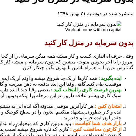
منتشره شده در دوشنبه ۲۱ بهمن ۱۳۹۸
Work at home with no capital
بدون سرمایه در منزل کار کنید
وقتی حرف اه اندازی کسب و کار میشه همه میگن سرمای را از کجا بیار
امروز را تا آخر بخونین متوجه میشین که بدون سرمایه م میشه کار کر
گسترش بدین.با ما همراه باشین تا بهتون بگیم چیکار کنین.
ایده بگیرید :
همه کارها از یک جا شروع میشه و اونم از یک اید
موفقیت طی کنید.گاهی وقتا این ایده یدفعه به ذهن میرسه و گاه
بهترین فرصت کاری را انتخاب کنید :
بعضی وقتا چندتا ایده داری
سبک کاری بیشتر علاقه دارین. تو این مرحله برا اینکه بدونین از کد
امتحان کنین :
هر کارآفرین موفقی میدونه اگه ایده ایی به ذهنش
ایده و کار چطوری.پیشنهاد میکنیم ایدتون را در سطح کوچیک و ب
چقدر اون ایده خوبه و چقدر بد.
بازار هدف شما کجاست :
باید بدونین کاری که میخواین راه بند
از کارتون محافظت کنین :
کاری که تازه شروع میشه آسیب پذیر
کارتون داشته باشین و اینجوری بازم خیالتون راحت که از شرکت