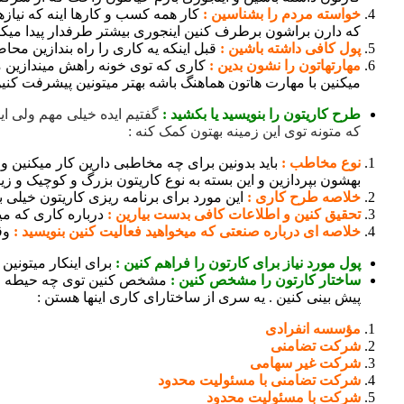
خواسته مردم را بشناسین :
کار همه کسب و کارها اینه که نیاز
که دارن براشون برطرف کنین اینجوری بیشتر طرفدار پیدا میکنی
پول کافی داشته باشین :
قبل اینکه یه کاری را راه بندازین محاص
مهارتهاتون را نشون بدین :
کاری که توی خونه راهش میندازین مه
میکنین با مهارت هاتون هماهنگ باشه بهتر میتونین پیشرفت کنین
طرح کاریتون را بنویسید یا بکشید :
گفتیم ایده خیلی مهم ولی ای
که متونه توی این زمینه بهتون کمک کنه :
نوع مخاطب :
باید بدونین برای چه مخاطبی دارین کار میکنین 
بهشون بپردازین و این بسته به نوع کاریتون بزرگ و کوچیک و زی
خلاصه طرح کاری :
این مورد برای برنامه ریزی کاریتون خیلی ب
تحقیق کنین و اطلاعات کافی بدست بیارین :
درباره کاری که می
خلاصه ای درباره صنعتی که میخواهید فعالیت کنین بنویسید :
وقت
پول مورد نیاز برای کارتون را فراهم کنین :
برای اینکار میتونین
ساختار کارتون را مشخص کنین :
مشخص کنین توی چه حیطه ایی م
پیش بینی کنین . یه سری از ساختارای کاری اینها هستن :
مؤسسه انفرادی
شرکت تضامنی
شرکت غیر سهامی
شرکت تضامنی با مسئولیت محدود
شرکت با مسئولیت محدود