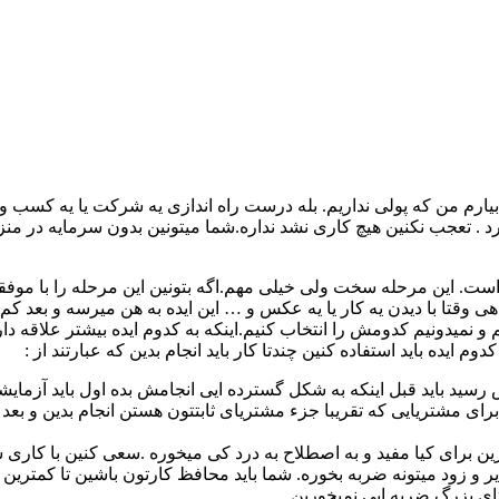
م من که پولی نداریم. بله درست راه اندازی یه شرکت یا یه کسب و کا
د . تعجب نکنین هیچ کاری نشد نداره.شما میتونین بدون سرمایه در منز
ه است. این مرحله سخت ولی خیلی مهم.اگه بتونین این مرحله را با مو
ی وقتا با دیدن یه کار یا یه عکس و … این ایده به هن میرسه و بعد ک
م و نمیدونیم کدومش را انتخاب کنیم.اینکه به کدوم ایده بیشتر علاقه د
وم ایده باید استفاده کنین چندتا کار باید انجام بدین که عبارتند از :
 رسید باید قبل اینکه به شکل گسترده ایی انجامش بده اول باید آزمایش
رای مشتریایی که تقریبا جزء مشتریای ثابتتون هستن انجام بدین و بعد 
ازین برای کیا مفید و به اصطلاح به درد کی میخوره .سعی کنین با کاری
 و زود میتونه ضربه بخوره. شما باید محافظ کارتون باشین تا کمتری
ای بزرگ ضربه ایی نمیخورین.