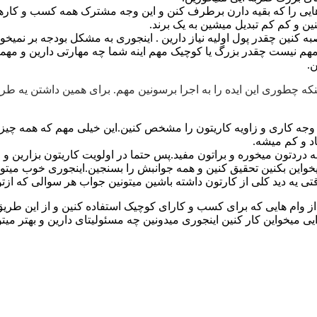
هایی را که بقیه دارن برطرف کنن و این وجه مشترک همه کسب و کارها
ن و کم کم تبدیل میشین به یک برند.
به کنین چقدر پول اولیه نیاز دارین . اینجوری به مشکل بودجه بر نمیخو
م نیست چقدر بزرگ یا کوچیک مهم اینه شما چه مهارتی دارین و مهمتر 
.
نکه چطوری این ایده را به اجرا برسونین مهم. برای همین داشتن یه طر
و وجه کاری و زاویه کاریتون را مشخص کنین.این خیلی مهم که همه چیز 
اد و کم میشه.
ه دردتون میخوره و براتون مفید.پس حتما در اولویت کاریتون بزارین و 
خواین بکنین تحقیق کنین و همه جوانبش را بسنجین.اینجوری خوب میتونی
ی یه دید کلی از کارتون داشته باشین میتونین جواب هر سوالی که ازت
 از وام هایی که برای کسب و کارای کوچیک استفاده کنین و از این طریق 
یخواین کار کنین اینجوری میدونین چه مسئولیتای دارین و بهتر میتونی