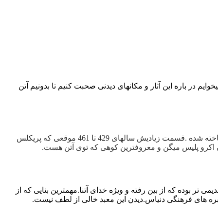
وایم در باره این آثار و مکانهای دیدنی صحبت کنیم تا بدونیم آتن
در یونان معنی شهر بلند یا دژ شهر را میده.این مجموعه توی یونان و بین مردم یه نماد ملی خیلی دقیق و مهندسی شده ساخته شده .قسمت زیادیش سالهای 429 تا 461 موقعی که پریکلس
ن اکرو پلیس میگن و معروفترین کوهی که توی آتن هست.
رای نیایشگاهی قدیمی تر بوده که از بین رفته و ویژه خدای آتنا.مهمترین بنایی که از
بره های فرهنگی دنیاس.دیدن این معبد خالی از لطف نیست.