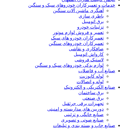
خدمات و تعمیرکاران خودروهای سبک و سنگین
آهنگری ماشین آلات سنگین
باطری سازی
برق اتومبیل
تزئینات خودرو
تعمیر و فروش لوازم موتور
تعمیرکاران خودرو های سبک
تعمیرکاران خودروهای سنگین
صافکاری و نقاشی
کارواش اتومبیل
لاستیک فروشی
لوازم یدکی خودروهای سبک و سنگین
صنایع آب و فاضلاب
لوله کاپوزیت
لوله و اتصالات
صنایع الکتریکی و الکترونیک
برق ساختمان
برق صنعتی
تجهیزات برقی جرثقیل
دوربین های مداربسته و امنیتی
صنایع خانگی و تزئینی
صنایع صوتی و تصویری
صنایع چاپ و بسته بندی و تبلیغات