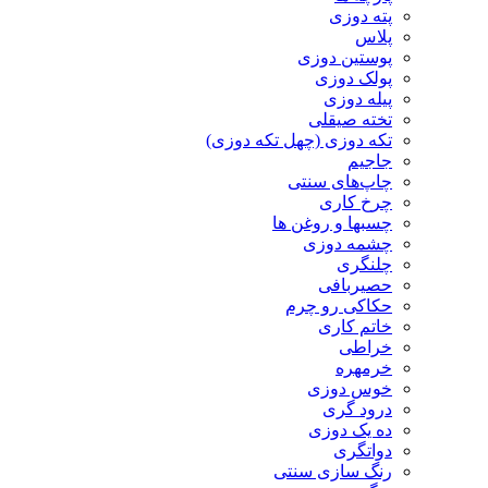
پته دوزی
پلاس
پوستین دوزی
پولک دوزی
پیله دوزی
تخته صیقلی
تکه دوزی (چهل تکه دوزی)
جاجیم
چاپ‌های سنتی
چرخ کاری
چسبها و روغن ها
چشمه دوزی
چلنگری
حصیربافی
حکاکی رو چرم
خاتم کاری
خراطی
خرمهره
خوس دوزی
درود گری
ده یک دوزی
دواتگری
رنگ سازی سنتی