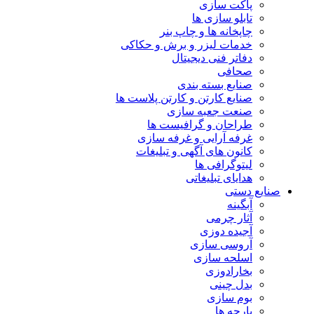
پاکت سازی
تابلو سازی ها
چاپخانه ها و چاپ بنر
خدمات لیزر و برش و حکاکی
دفاتر فنی دیجیتال
صحافی
صنایع بسته بندی
صنایع کارتن و کارتن پلاست ها
صنعت جعبه سازی
طراحان و گرافیست ها
غرفه آرایی و غرفه سازی
کانون های آگهی و تبلیغات
لیتوگرافی ها
هدایای تبلیغاتی
صنایع دستی
آبگینه
آثار چرمی
آجیده دوزی
آروسی سازی
اسلحه سازی
بخارادوزی
بدل چینی
بوم سازی
پارچه ها