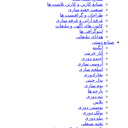
صنایع کارتن و کارتن پلاست ها
صنعت جعبه سازی
طراحان و گرافیست ها
غرفه آرایی و غرفه سازی
کانون های آگهی و تبلیغات
لیتوگرافی ها
هدایای تبلیغاتی
صنایع دستی
آبگینه
آثار چرمی
آجیده دوزی
آروسی سازی
اسلحه سازی
بخارادوزی
بدل چینی
بوم سازی
پارچه ها
پته دوزی
پلاس
پوستین دوزی
پولک دوزی
پیله دوزی
تخته صیقلی