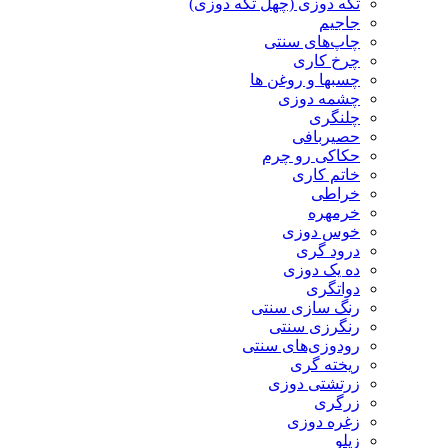
تکه دوزی (چهل تکه دوزی)
جاجیم
چاپ‌های سنتی
چرخ کاری
چسبها و روغن ها
چشمه دوزی
چلنگری
حصیربافی
حکاکی رو چرم
خاتم کاری
خراطی
خرمهره
خوس دوزی
درود گری
ده یک دوزی
دواتگری
رنگ سازی سنتی
رنگرزی سنتی
رودوزی‌های سنتی
ریخته گری
زرتشتی دوزی
زرگری
زغره دوزی
زیلو