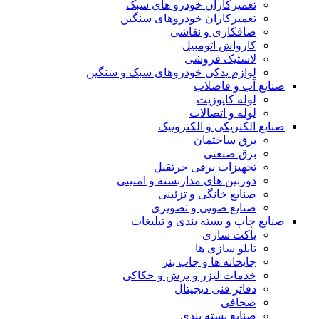
تعمیرکاران خودرو های سبک
تعمیرکاران خودروهای سنگین
صافکاری و نقاشی
کارواش اتومبیل
لاستیک فروشی
لوازم یدکی خودروهای سبک و سنگین
صنایع آب و فاضلاب
لوله کاپوزیت
لوله و اتصالات
صنایع الکتریکی و الکترونیک
برق ساختمان
برق صنعتی
تجهیزات برقی جرثقیل
دوربین های مداربسته و امنیتی
صنایع خانگی و تزئینی
صنایع صوتی و تصویری
صنایع چاپ و بسته بندی و تبلیغات
پاکت سازی
تابلو سازی ها
چاپخانه ها و چاپ بنر
خدمات لیزر و برش و حکاکی
دفاتر فنی دیجیتال
صحافی
صنایع بسته بندی