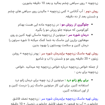
زردچوبه = روی سیاهی چشم بمالید و بعد 10 دقیقه بشورین.
روش دوم :
آب آناناس + کمی زردچوبه = مالیدن روی سیاهی های چشم
و شستن بعد از ده دقیقه.
جلوگیری از ریزش مو :
در زردچوبه ماده ایی هست بهنام
کورکومین که میتونه جلو ریزش مو را بگیره.
درمان شوره سر :
میتونین از زردچوبه ماسکی تهیه کنین و روی
موهاتون بزارین این ماسک به شما کمک میکنه تا شوره سرتون را
درمان کنین و سلامت پوستتون را بهبود بدین.
روش تهیه ماسک زردچوبه برایدرمان شوره سر :
پودر زردچوبه + روغن
زیتون = 20 دقیقه روی مو و شستن با اب و شامپو
از جمله خواص زردچوبه درباره خواص زردچوبه چه میدانید .خواص
زردچوبه برای بدن :
برای رفع زانو درد :
میتونین از زرد چوبه برای درمان زانو درد
استفاده کنین .برای این کار میتونین ماسک زیر را درست کنین و
از اون استفاده کنین.
روش تهیه ماسک زردچوبه برایدرمان شوره سر :
زردچوبه نصف قاشق
چایخوری + آب یه فنجون + نصف قاشق چایخوری زنجبیل + 10 دقیقه