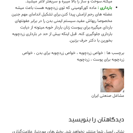
میکنه.سوخت و ساز را بالا میبره و سریعتر لاغر میشید.
بارداری :
ماده کورکومینی که توی زردچوبه هست باعث میشه
عضله های رحم ارامش پیدا کنن.برای تشکیل اندامای مهم جنین
مخصوصا ریهاش مفید.سیستم ایمنی بدن را در برابر عفونتهای
باردای میگیره.برای یبوست زنان باردار خوبه.میتونه از دیابت
بارداری جلوگیری کنه. قبل اینکه بیش از حد در بارداری زردچوبه
بخورین با دکتر حرف بزنین.
برچسب ها :
خواص زردچوبه
،
خواص زردچوبه برای بدن
،
خواص
زردچوبه برای پوست
،
زردچوبه
مشاغل صنعتی ایران
دیدگاهتان را بنویسید
نشانی ایمیل شما منتشر نخواهد شد.
بخش‌های موردنیاز علامت‌گذاری