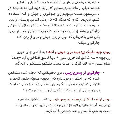
مرتبه به صورتمون جوش یا اکنه زده شده باشه ولی مطمئن
هستم خیلی از ماها نمیدونستیم که از یه ادویه ایی که همیشه در
دسترسمون هست میتونیم رای جلوگیری از جوش و اکنه استفاده
کنیم. زردچوبه کاری که میکنه انه که روغن اضافی پوست ا از بین
میبره و با این کار باث میشه منافذ پوست باز بشن و از زدن جوش
جلوگیری بشه. زردچوبه دوتا خصلت خوب داره یکی ضد التهاب و
یکی آنتی باکتریالی که اولی از زدن جوش و دوی از زدن اکنه
جلوگیری میکنه.
روش تهیه ماسک زردچوبه برای جوش و اکنه :
یه قاشق چای خوری
زردچوبه + سه قاشق غذاخوری شیر + دوتا قاشق غذاخوری آرد +چندتا
قطره عسل = یه لایه نازک به مدت بیست دقیقهو شستشو با آب گرم
جلوگیری از پسوریازیس :
توی تحقیقاتی که انجام شده مشخص
شده که این احتمال وجود داره که زردچوبه میتونه جلوی آنزیمای
التهابی که زردچوبه دار را بگیره.برای همین شما میتونین از ماسک
زردچوبه برای اینکار استفاده کنین ای ماسک غبارت از :
روش تهیه ماسک زردچوبه برای پسوریازیس :
نصب قاشق چایخوری
زردچوبه آب = مالیدن لایه نازک زوی قسمت پسوریازیس و ماندن به
مدت یه شب تا صبح و بعد شستن با اب گرم.