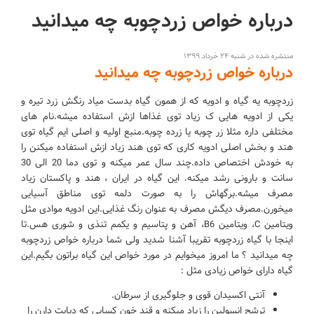
درباره خواص زردچوبه چه میدانید
منتشره شده در شنبه ۲۴ خرداد ۱۳۹۹
درباره خواص زردچوبه چه میدانید
زردچوبه یه گیاه و ادویه که از همون گیاه بدست میاد رنگش زرد تیره و
یکی از ادویه هایی ک زیاد توی غذاها ازش استفاده میشه.نام های
مختلفی داره مثلا زر چوبه یا زرده چوبه.منبع اولیه و اصلی ایم گیاه توی
هند و بخش اصلی ادویه کاری که توی هند زیاد ازش استفاده میکنن را
به خودش اختصاص داده.چند سال عمر میکنه و توی دما 20 الی 30
سانت و بارونی رشد میکنه. این گیاه در ایران ، هند و پاکستان زیاد
مصرف میشه.برگهاش را به صورت دلمه توی مناطق آسیایی
میخورن.مصرف دیگش مصرف به عنوان رنگ غذایی.این ادویه موادی مثل
ویتامین C، ویتامین B6، آهن و پتاسیم و یکمم تنذی و شوری هس.تا
اینجا با گیاه زردچوبه تقریبا آشنا شدید ولی شما درباره خواص زردچوبه
چه میدانید ؟ ما امروز میخوایم در مورد خواص این گیاه براتون بگیم.این
گیاه دارای خواص زیادی مثل :
آنتی اکسیدان قوی و جلوگیری از سرطان.
ترشح انسولین را زیاد میکنه و قند خون کسایی که دیابت دارن را