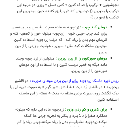
بجوشونین + ترکیب را صاف کنین + کمی عسل = روزی دو مرتبه این
ترکیب را بخورین.(( درصورتی که دارو رقیق کننده خون میخورین این
ترکیب را نخورین ))
درمان کبد چرب :
زردچوبه یه ماده سم زدا طبیعی و برای همین
برای کبد چرب خیلی خوبه . زردچوبه میتونه خون را تصفیه کنه و
آنزیمای مهم بدن را زیاد کنه. اگه مرتب زردچوبه استفاده کنین
میتونین مشکلات کبد مثل : سیروز ، هپاتیت و زردی را از بین
ببرین.
موهای صورتتون را از بین ببرین :
میتونین از زرد چوبه وچند
ماده دیگه یه خمیر درست کنین و با استفاده از اون موهای
صورتتون را از بین ببرین.
روش تهیه ماسک زردچوبه برای از بین بردن موهای صورت :
دو قاشق
زردچوبه + دو قاشق آرد ذرت + 4 قاشق شیر گرم = به صورت دایره ایی با
نوک انگشت روی صورت بزنین.منظم به مدت 4 هفته از این ماسک
استفاده کنین.
برای لاغری و کم ردن وزن :
زردچوبه ماده ایی داره که میتونه
عملکرد صفرا را بالا ببره و ینکار به تجزیه چربی ها کمک
میکنه.زردچوبه متابولیسم بدن را زیاد میکنه.چربی زیاد را کم