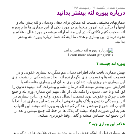
منتشره شده در یکشنبه ۲۱ اردیبهشت ۱۳۹۹
درباره پیوره لثه بیشتر بدانید
بیماریهای مختلفی هست که ممکن برای دهان ودندان و لثه پیش بیاد و
اونها را درگیر کنه.امروز میخوایم در مورد یکی از این بیماری ها بنام پیوره
لثه صحبت کنیم نکاتی که در این مقاله ارائه میشه در مورد علل ، علائم و
نحوه
درمان
این بیماری و هدف ما اینه که شما درباره
پیوره لثه
بیشتر
بدانید.
Learn more about gingivitis
پیوره لثه چیست ؟
بهش بیماری بافت های اطراف دندان هم میگن.یه بیماری عفونی و در
قسمت لثه ها و قسمت های نگهدارنده لثه ایجاد میشه.یکی از نشونه های
این بیماری خونریزی پایه دندان و بوی بد ان.این بیماری متاسفانه با
افزایش سن بیشتر میشه.اگه در مان نشه و پیشرفت کنه میتوه دندون را
لق کنه و یا حتی دندون را بکنه.یکی از علل مهم این بیماری ورم لثه و جمع
شدن چرک و عفونت توی قسمت اتصال دندون و لثه و ….این بیماری در
اثر پوسیدگی دندون و پلاک های دندونی ایجاد میشه.این بیماری در ابتدا با
التهاب لثه شروع میشه و بعد کم کم تبدیل به پیوره لثه میشه.این التهاب
هم به این صورت ایجاد میشه که پلاک ها در خط لثه جمع میشن و بعد از
این تجمع لثه حساس میشه و گاهی وقتا خونریزی میکنه.
علائم این بیماری چیه ؟
هر بیماری قبل از اینکه خدش را بروز بده یه سری علامت ها داره که باید