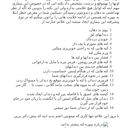
اونها را بهموقع و درست تشخیص داد.نکته ایی که در خصوص این بیماری
مهم اینه که اوایل هیچ علامتی نداره ولی این نکته را بدونین که اگه از نظر
بهداشتی به دهان و دندونتون رسیدگی نمیکنین شما در معرض خطر ابتلا
به پیوره لثه هستین.در ادامه علامت هایی را براتون میگیم که در نوع
پیشرفته این بیماری ایجاد میشه.این علائم عبارتند از :
بوی بد دهان
دندانهای لق
جویدن دردناک
لثه های متورم یا پف دار
لثه هایی که به راحتی خونریزی میکنن
ورم مکرر لثه
فشار بین دندانها و لثه ها
لثه های قرمز روشن ، قرمز تیره یا مایل به ارغوانی
فضاهای جدیدی بین دندانهای
لثه هایی که در هنگام لمس حساسیت دارن
تغییر در نحوه قرارگیری دندانهای شما
قرمزی دندان یا لثه یا خونریزی موقع نخ دندان یا مسواک زدن
هنگامی که به میوه های سخت مانند گلابی ، سیب یا … گاز می
زنین، خون میاد.
کیسه های عمیق یا با فاصله بین لثه و دندان ایجاد شده
دندان های شل که هنگام لمس آن با انگشت یا زبان خود در جای
خود قرار می گیرن
لثه هایی که از دندان شما دور میشن
با بروز این علائم تنها کاری که میتونین انجم بدید اینه که پیش دکتر برین.