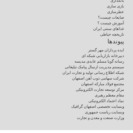
بانکداری
بازی سازی
عطرسازی
ضایعات چیست؟
آموزش چیست ؟
غذاهای سنتی ایران
تاریخچه خیاطی
پیوندها
ایده پردازان مهر گستر
دبیرخانه بازاریابی شبکه ای
رسانه گویا مسلم عابدی مدیسه
سیستم مدیریت ارسال پیامک تبلیغاتی
شبکه اطلاع رسانی تولید و تجارت ایران
شرکت سهامی ذوب آهن اصفهان
مجتمع فولاد مبارکه اصفهان
مرکز توسعه تجارت الکترونیکی
مقام معظم رهبری
نماد اعتماد الکترونیکی
وبسایت تخصصی اصفهان گرافیک
وبسایت ریاست جمهوری
وزارت صنعت و معدن و تجارت