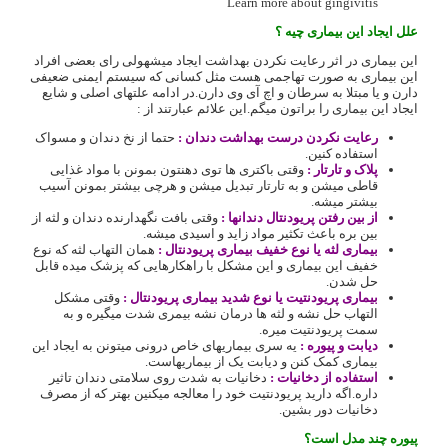
Learn more about gingivitis
علل ایجاد این بیماری چیه ؟
این بیماری در اثر رعایت نکردن بهداشت ایجاد میشهولی رای بعضی افراد
این بیماری به صورت تهاجمی هست مثل کسانی که سیستم ایمنی ضعیفی
دارن و یا مبتلا به سرطان و اچ آی وی دارن.در ادامه علتهای اصلی و شایع
ایجاد این بیماری را براتون میگم.این علائم عبارتند از :
رعایت نکردن درست بهداشت دندان :
حتما از نخ دندان و مسواک
استفاده کنین.
پلاک و تارتار :
وقتی باکتری ها توی دهنتون بمونن با مواد غذایی
قاطی میشن و به تارتار تبدیل میشن و هرچی بیشتر بمونن آسیب
بیشتر میشه.
از بین رفتن پریودنتال دندانها :
وقتی بافت نگهدارنده دندان و لثه از
بین بره باعث تکثیر مواد زاید و اسیدی میشه.
بیماری لثه یا نوع خفیف بیماری پریودنتال :
همان التهاب لثه که نوع
خفیف این بیماری و این مشکل با راهکارهایی که پزشک میده قابل
حل شدن.
بیماری پریودنتیت یا نوع شدید بیماری پریودنتال :
وقتی مشکل
التهاب حل نشه و لثه ها درمان نشه بیمری شدت میگیره و به
سمت پریودنتیت میره.
دیابت و پیوره :
یه سری بیماریهای خاص درونی میتونن به ایجاد این
بیماری کمک کنن و دیابت یک از بیماریهاست.
استفاده از دخانیات :
دخانیات به شدت روی سلامتی دندان تاثیر
داره.اگه دارید پریودنتیت خود را معالجه میکنین بهتر که از مصرف
دخانیات دور بشین.
پیوره چند مدل است؟