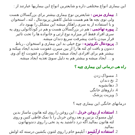
این بیماری انواع مختلفی داره و شایعترین انواع این بیماریها عبارتند از :
بیماری مزمن :
شایعترین نوع بیماری.بیشتر برای بزرگسالان هست
ولی توی بچه ها هم هست.شامل کاهش پریودنتال ، لثه ، استخوان
و با استفاده از یه سری راهکار میشه این مشکل را بهبود داد.
پیوره تهاجمی :
هم در بزرگسالان هست و هم در کودکانولی روی یه
سری افراد فقط اثر میزاره.نوع ارثی و خانواده ها را تحت تاثیر
قرار میدن.باعث پیشرفت سریع دندان میشه.
پریودنتال نکروتیزه :
نوع خیلی بد این بیماری و استخوان ، رباط
دندون و بافت ای لثه ها را از بین میبرن.عفونت شدید ایجاد میکنه و
بیشتر هم برای افرادی ایجاد میشه که سرطان و عفونت اچ آی وی
و … ایجاد میشه و بیشتر هم به دلیل سوئ تغذیه ایجاد میشه.
راه هی درمانی این بیماری چیه ؟
مسواک زدن
نخ دندان
دهانشویه
داروهای خانگی
ویزیت پزشک
درمانهای خانگی این بیماری چیه ؟
استفاده از روغن خردل :
این روغن را روی لثه هاتون ماساژ بدین
.اول مسوک بزنین و بعد روغن خردل را با نمک قاطی کنین و روی
لثه هاتون بمالید.اگه درد داشتید یه پد نخی را روی دندونهاتون
بمالید.
استفاده ازآبلیمو :
آبلیمو خام را روی لثتون بکشین.درسته که اولش