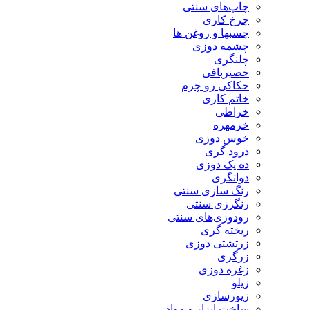
چاپ‌های سنتی
چرخ کاری
چسبها و روغن ها
چشمه دوزی
چلنگری
حصیربافی
حکاکی رو چرم
خاتم کاری
خراطی
خرمهره
خوس دوزی
درود گری
ده یک دوزی
دواتگری
رنگ سازی سنتی
رنگرزی سنتی
رودوزی‌های سنتی
ریخته گری
زرتشتی دوزی
زرگری
زغره دوزی
زیلو
زیورسازی
ساخت ابزار و مواد