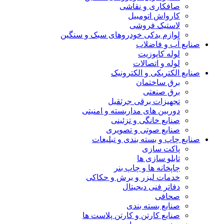
صافکاری و نقاشی
کارواش اتومبیل
لاستیک فروشی
لوازم یدکی خودروهای سبک و سنگین
صنایع آب و فاضلاب
لوله کاپوزیت
لوله و اتصالات
صنایع الکتریکی و الکترونیک
برق ساختمان
برق صنعتی
تجهیزات برقی جرثقیل
دوربین های مداربسته و امنیتی
صنایع خانگی و تزئینی
صنایع صوتی و تصویری
صنایع چاپ و بسته بندی و تبلیغات
پاکت سازی
تابلو سازی ها
چاپخانه ها و چاپ بنر
خدمات لیزر و برش و حکاکی
دفاتر فنی دیجیتال
صحافی
صنایع بسته بندی
صنایع کارتن و کارتن پلاست ها