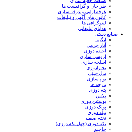
صنعت جعبه سازی
طراحان و گرافیست ها
غرفه آرایی و غرفه سازی
کانون های آگهی و تبلیغات
لیتوگرافی ها
هدایای تبلیغاتی
صنایع دستی
آبگینه
آثار چرمی
آجیده دوزی
آروسی سازی
اسلحه سازی
بخارادوزی
بدل چینی
بوم سازی
پارچه ها
پته دوزی
پلاس
پوستین دوزی
پولک دوزی
پیله دوزی
تخته صیقلی
تکه دوزی (چهل تکه دوزی)
جاجیم