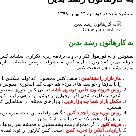
منتشره شده در دوشنبه ۱۴ بهمن ۱۳۹۸
Grow your business
به کارهاتون رشد بدین
نمیتونین از یه فورمول تکراری و یه برنامه ریزی تکراری استفاده کنین و
حرفه ایی را که دارین دنبال میکنین به پیشرفت برسین. تبلیغات ، بازاری
مورد بیشتر باهم صحبت کنیم.
نیاز بازار را بشناسین :
سعی کنین محصولی که تولید میکنین با نیا
را با نیازها و خواسته های مردم هم جهت کنه اینجوری میتونین 
روش فروشتون خاص خودتون باشه :
سعی کنین جوری محصولاتتو
شدنیعتیمتفاوت شدن.اگر میخواین برندبشین یه راهی را پیدا کنی
مکمل بازار شما چه بازارهایی :
بازارهای مختلف را شناسایی کنی
هستین.
روش توزیعتون را جدید کنین :
گاهی وقتا به این نتیجه میرسین ر
ازاون راه محصولات و خدماتتونرا ارائه بدین.
هزینه کنین :
اگر میخواین همه بشناسنتون و همیشه سر زبونها با
بازاریابی آنلاین را تجربه کنین :
سعی کنین کارتون را توی فضای م
کارتون را داشته باشین.