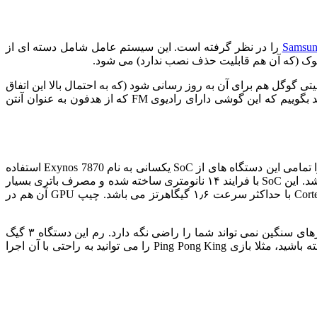
Samsun
را در نظر گرفته است. این سیستم عامل شامل دسته ای از
خرین پچ امنیتی گوگل هم برای آن به روز رسانی شود (که به احتمال بالا این اتفاق
به زودی می افتد)، دیگر کوچک ترین نگرانی و مشکلی در رابطه با سیستم عامل این اسمارت فون باقی نمی ماند. ضمنا تا یادمان نرفته باید بگوییم که این گوشی دارای رادیوی FM که از هدفون به عنوان آنتن
پس از ارائه ی اسمارت فون های (Galaxy J7 (2017 و (J5 (2017 و (A3 (2017 شاید دیگر نتوان مرز مشخصی بین سری J و A تعیین کرد، زیرا تمامی این دستگاه های از SoC یکسانی به نام Exynos 7870 استفاده
می کنند. این SoC به طور مخصوص برای اسمارت فون های میان رده ی سامسونگ طراحی شده و تقریبا هم رده ی Snapdragon 625 می باشد. این SoC با فرایند ۱۴ نانومتری ساخته شده و مصرف باتری بسیار
خوبی نسبت به مدل قبلی خود، یعنی ۷۵۸۰ دارد، زیرا ۷۵۸۰ با فرایند ۲۸ نانومتری طراحی شده بود. Exynos 7870 دارای ۸ هسته ی Cortex A53 با حداکثر سرعت ۱٫۶ گیگاهرتز می باشد. چیپ GPU آن هم در
Galaxy A6 2018 در کارهای روزانه در بیشتر شرایط کارهای شما را به خوبی راه می اندازد، اما مشخص است که در زیر فشار و انجام کارهای سنگین نمی تواند شما را راضی نگه دارد. رم این دستگاه ۳ گیگ
بوده و ۳۲ گیگ حافظه داخلی eMMC برای شما در نظر گرفته شده است. از این دستگاه در اجرای بازی های سنگین انتظار زیادی نباید داشته باشید، مثلا بازی Ping Pong King را می توانید به راحتی با آن اجرا