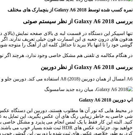
نمره کسب شده توسط Galaxy A6 2018 از بنچمارک های مختلف
بررسی Galaxy A6 2018 از نظر سیستم صوتی
تنها اسپیکر این دستگاه در قسمت لبه ی بالای صفحه نمایش (بالای د
هدفون های درون جعبه ی این اسمارت فون خیلی تعریف ندارند. اگر ش
گوشی خود را تا انتها بالا ببرید تا حداقل کلمه ای از آهنگ را متوجه شوید! توجه داشته باشید که صدای by Atmos
در هنگام مکالمه ی تلفنی هم مشکل خاصی وجود ندارد، هرچند اگر نو
بررسی Galaxy A6 2018 از نظر دوربین
A6 امسال از همان دوربین (A8 (2018 استفاده می کند. دوربین جلو و عقب هر دو ۱۶ مگاپیکسلی بوده و دارای فلش LED می باشند. بازشدگی دریچه دیافراگم لنز عقبی f/1.7 و برای لنز جلویی f/1.9 می باشد.
اپ دوربین Galaxy A6 2018
در محیط هایی که نور آن ها مطلوب هستند، دوربین این دستگاه عکس 
کرد. به طور خلاصه، عکس های ثبت شده با دوربین این گوشی خوب هست