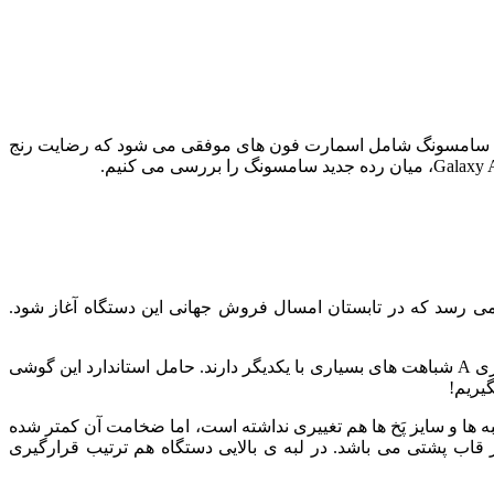
سامسونگ با ارائه ی اسمارت فون جدیدی از سری A خود، تصمیم به بهبود و پیشرفت میان رده های خود گرفته است. به طور کلی، سری A سامسونگ شامل اسمارت فون های موفقی می شود که رضایت رنج
 نظر می رسد که در تابستان امسال فروش جهانی این دستگاه آغاز شود.
را حدس بزنند، چرا که گوشی های سری A شباهت های بسیاری با یکدیگر دارند. حامل استاندارد این گوشی
ش یعنی Galaxy A8 می باشد. ابعاد آن ۱۴۹٫۹*۷۰٫۸ میلی متر بوده و اندازه ی لبه ها و سایز پَخ ها هم تغییری نداشته است، اما ضخامت آن کمتر شده
 آلومینیوم به جای شیشه در قاب پشتی می باشد. در لبه ی بالایی دستگاه هم ترتیب قرارگیری