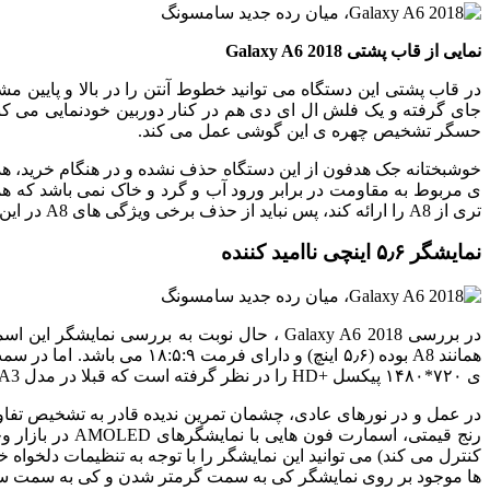
نمایی از قاب پشتی Galaxy A6 2018
جای گرفته و یک فلش ال ای دی هم در کنار دوربین خودنمایی می کن
حسگر تشخیص چهره ی این گوشی عمل می کند.
تری از A8 را ارائه کند، پس نباید از حذف برخی ویژگی های A8 در این گوشی تعجب کنیم.
نمایشگر ۵٫۶ اینچی ناامید کننده
ی ۷۲۰*۱۴۸۰ پیکسل +HD را در نظر گرفته است که قبلا در مدل A3 دیده بودیم! تراکم پیکسلی نمایشگر این دستگاه فقط ۲۹۴ dpi می باشد.
در عمل و در نورهای عادی، چشمان تمرین ندیده قادر به تشخیص تفاوت
ها موجود بر روی نمایشگر کی به سمت گرمتر شدن و کی به سمت سردتر