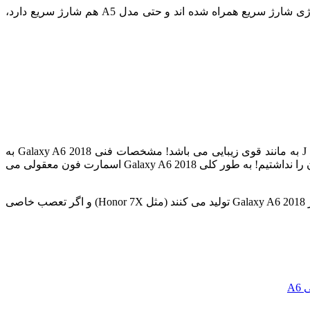
اما بزرگترین مشکل این دستگاه این است که زمان شارژ شدن آن خیلی طول می کشد. در دنیایی که اسمارت فون های مختلف با تکنولوژی شارژ سریع همراه شده اند و حتی مدل A5 هم شارژ سریع دارد،
نهایتا در بررسی Galaxy A6 2018 می توانیم بگوییم که A6 در بین دستگاه های سری A مانند جوجه اردک زشت و در بین گوشی های سری J به مانند قوی زیبایی می باشد! مشخصات فنی Galaxy A6 2018 به
مانند بهترین گوشی های سری J بوده و البته نقص هایی دارد (مثل مقاوم نبودن در برابر نفوذ آب) که ما از یک اسمارت فون سری A انتظار آن را نداشتیم! به طور کلی Galaxy A6 2018 اسمارت فون معقولی می
اما واقعیت امر این است که امروزه کمپانی های دیگر در این رنج قیمت اسمارت فون های به مراتب بهتر و با مشخصات فنی نسبتا بالاتری از Galaxy A6 2018 تولید می کنند (مثل Honor 7X) و اگر تعصب خاصی
A