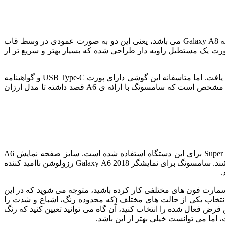
در قاب پشتی این دستگاه می توانید خطوط آنتن را در بالا و پایین مشاهده کنید. طرز قرارگیری حسگر اثر انگشت و دوربین هم کاملا مشابه Galaxy A8 می باشد، یعنی این دو به صورت عمودی در وسط قاب
رت یک مستطیل زاویه دار طراحی شده که بسیار بهتر و سریع تر از
خوشبختانه جک هدفون از این دستگاه حذف نشده و در هنگام خرید، هدفون های مخصوص سامسونگ را هم در درون جعبه ی دستگاه خواهید یافت. اما متاسفانه این گوشی دارای پورت USB Type-C و گواهینامه
ی مربوط به مقاومت در برابر ورود آب و گرد و خاک نمی باشد که همین موضوع A6 را از دیگر برادران سری A خود عقب می اندازد. البته مشخص است که سامسونگ با ارائه ی A6 قصد داشته تا مدل ارزان
در بررسی Galaxy A6 2018 ، حال نوبت به بررسی نمایشگر این اسمارت فون رسیده است. طبق انتظار، از نمایشگر کلاسیک Super AMOLED برای این دستگاه استفاده شده است. سایز صفحه نمایش A6
همانند A8 بوده (۵٫۶ اینچ) و دارای فرمت ۱۸:۵:۹ می باشد. اما در سمت دیگر، تمامی مشخصات نمایشگر A6 یک سطح پایین تر از A8 می باشند. سامسونگ برای نمایشگر Galaxy A6 2018 رزولوشن ناامید کننده
اسمارت فون های مختلفی کار کرده باشید، متوجه می شوید که در این
وجود دارند که بسیار بهتر از نمایشگر A6 عمل می کنند. به هر حال، با انتخاب یکی از حالت های مختلف (که محدوده رنگ، اشباع و شدت را
 توجه به تنظیمات دلخواه خود پیکربندی کنید. اگر شما گزینه ی adaptive display که به صورت پیش فرض فعال شده را انتخاب کنید، آن گاه می توانید تعیین کنید که رنگ
ما می توانست خیلی بهتر از این باشد.