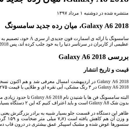
منتشره شده در دوشنبه ۱ مرداد ۱۳۹۷
Galaxy A6 2018، میان رده جدید سامسونگ
عظیمی از کاربران در سرتاسر دنیا را به خود جلب کرده اند، پس Galaxy A6 2018 چه ویژگی جدیدی برای ارائه دارد؟ در ادامه با هم Galaxy A6 2018، میان رده جدید سامسونگ را بررسی می کنیم.
بررسی Galaxy A6 2018
قیمت و تاریخ انتشار
Galaxy A6 2018 در اردیبهشت امسال معرفی شد و هم ا
Galaxy A6 2018 در ۳ رنگ مشکی، آبی نقره ای و طلایی با قیمت ۲۷۵ دلار (حدودا ۲،۳۰۰،۰۰۰ تومان) عرضه خواهد شد.
البته سامسونگ فن ها با شنیدن نام Galaxy A6 2018 تا حدود زیادی می توانند ظاهر این
بدون شک Galaxy A8 است و باید اعتراف کنیم که این ۲ دستگاه بسیار مشابه یکدیگر هستند، البته اگر تفاوت قیمت فاحش آن ها را در نظر نگیریم!
و وزن
سنسورها عوض شده و مشبک اسپیکر عمق بیشتری در درون قاب دستگ