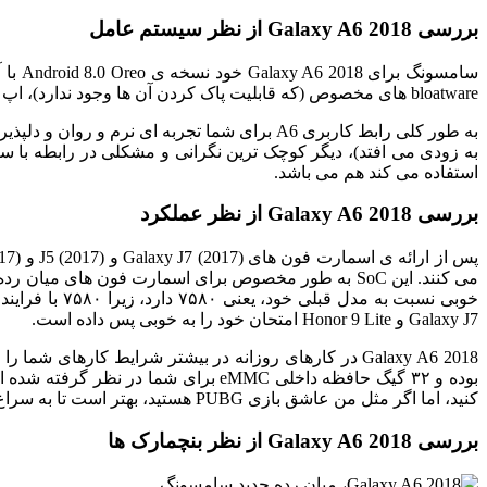
بررسی Galaxy A6 2018 از نظر سیستم عامل
سامسونگ برای Galaxy A6 2018 خود نسخه ی Android 8.0 Oreo با آخرین نسخه از رابط کاربری مخصوص به خود، یعنی
bloatware های مخصوص (که قابلیت پاک کردن آن ها وجود ندارد)، اپ های گوگلی و مایکروسافتی (مثل ورد و اکسل و پاورپوینت) و اپ فیسبوک (که آن هم قابلیت حذف نصب ندارد) می شود.
به طور کلی رابط کاربری A6 برای شما تجربه ای ن
استفاده می کند هم می باشد.
بررسی Galaxy A6 2018 از نظر عملکرد
Galaxy J7 و Honor 9 Lite امتحان خود را به خوبی پس داده است.
کنید، اما اگر مثل من عاشق بازی PUBG هستید، بهتر است تا به سراغ دستگاه دیگری بروید.
بررسی Galaxy A6 2018 از نظر بنچمارک ها