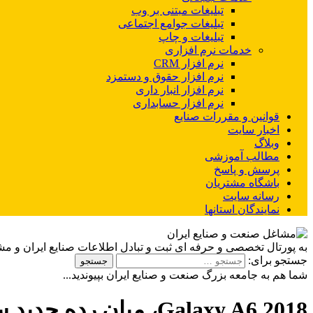
تبلیغات مبتنی بر وب
تبلیغات جوامع اجتماعی
تبلیغات و چاپ
خدمات نرم افزاری
نرم افزار CRM
نرم افزار حقوق و دستمزد
نرم افزار انبار داری
نرم افزار حسابداری
قوانین و مقررات صنایع
اخبار سایت
وبلاگ
مطالب آموزشی
پرسش و پاسخ
باشگاه مشتریان
رسانه سایت
نمایندگان استانها
به پورتال تخصصی و حرفه ای ثبت و تبادل اطلاعات صنایع ایران و م
جستجو برای:
شما هم به جامعه بزرگ صنعت و صنایع ایران بپیوندید...
Galaxy A6 2018، میان رده جدید سامسونگ