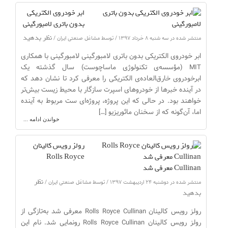
ابر خودروی الکتریکی
بدون باتری لامبورگینی
نظر بدهید
منتشر شده در سه شنبه ۸ خرداد ۱۳۹۷ / توسط مشاغل صنعتی ایران /
ابر خودروی الکتریکی بدون باتری لامبورگینی لامبورگینی با همکاری
MIT (مؤسسه‌ی تکنولوژی ماساچوست) سال گذشته یک
ابرخودروی خارق‌العاده‌ی الکتریکی را معرفی کرد تا نشان دهد که
در آینده خبرها از خودروهای اسپرت سازگار با محیط زیست بیش‌تر
خواهند بود. در حالی که این پروژه، پروژه‌ای ست مربوط به آینده
اما، آن‌گونه که از سخنان مائوریزیو […]
خواندن ادامه ...
رولز رویس کالینان
Rolls Royce
Cullinan معرفی شد
نظر
منتشر شده در دوشنبه ۲۴ اردیبهشت ۱۳۹۷ / توسط مشاغل صنعتی ایران /
بدهید
رولز رویس کالینان Rolls Royce Cullinan معرفی شد به‌تازگی از
رولز رویس کالینان Rolls Royce Cullinan رونمایی شد. نام این