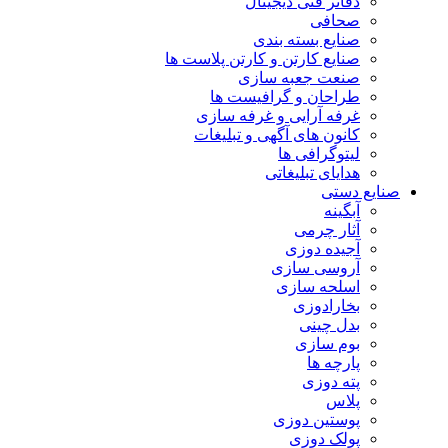
دفاتر فنی دیجیتال
صحافی
صنایع بسته بندی
صنایع کارتن و کارتن پلاست ها
صنعت جعبه سازی
طراحان و گرافیست ها
غرفه آرایی و غرفه سازی
کانون های آگهی و تبلیغات
لیتوگرافی ها
هدایای تبلیغاتی
نایع دستی
آبگینه
آثار چرمی
آجیده دوزی
آروسی سازی
اسلحه سازی
بخارادوزی
بدل چینی
بوم سازی
پارچه ها
پته دوزی
پلاس
پوستین دوزی
پولک دوزی