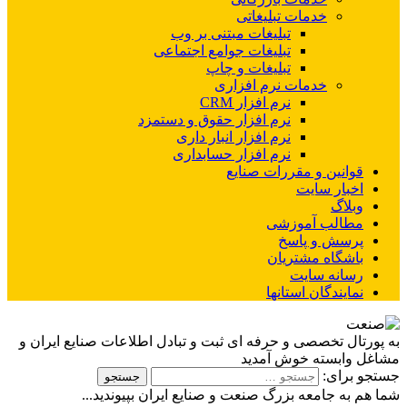
خدمات تبلیغاتی
تبلیغات مبتنی بر وب
تبلیغات جوامع اجتماعی
تبلیغات و چاپ
خدمات نرم افزاری
نرم افزار CRM
نرم افزار حقوق و دستمزد
نرم افزار انبار داری
نرم افزار حسابداری
وانین و مقررات صنایع
خبار سایت
بلاگ
طالب آموزشی
رسش و پاسخ
اشگاه مشتریان
سانه سایت
مایندگان استانها
تال تخصصی و حرفه ای ثبت و تبادل اطلاعات صنایع ایران و
وابسته خوش آمدید
برای:
به جامعه بزرگ صنعت و صنایع ایران بپیوندید...