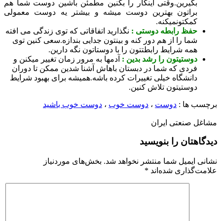
گیرین.وقتی اینکار را بکنین مطمئن باشین دوست شما هم
راتون بهترین دوست میشه و بیشتر یه دوست معمولی
مکتونمیکنه.
فظ رابطه دوستی :
نگذارید اتفاقاتی که توی زندگی می افته
ما را از هم دور کنه و بینتون جدایی بندازه.سعی کنین توی
مه شرایط رابطتتون را با دوستاتون نگه دارین.
وستیتون را رشد بدین :
آدمها به مرور زمان تغییر میکنن و
ردی که شما در دبستان باهاش آشنا شدین ممکن تا دوران
انشگاه خیلی تغییرات کرده باشه.همیشه برای بهبود شرایط
وستیتون تلاش کنین.
ها :
دوست
،
دوست خوب
،
دوست خوب باشید
صنعتی ایران
تان را بنویسید
ایمیل شما منتشر نخواهد شد.
بخش‌های موردنیاز
گذاری شده‌اند
*