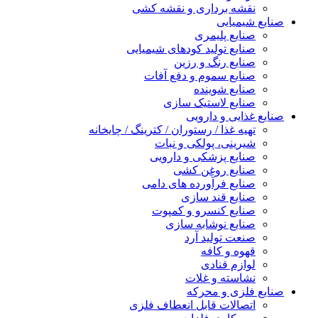
نقشه برداری و نقشه کشی
نایع شیمیایی
صنایع پلیمری
صنایع تولید کودهای شیمیایی
صنایع رنگ و رزین
صنایع سموم و دفع آفات
صنایع شوینده
صنایع لاستیک سازی
نایع غذایی و دارویی
تهیه غذا / رستوران / کترینگ / چایخانه
شیرینی، پولکی و نبات
صنایع پزشکی و دارویی
صنایع روغن کشی
صنایع فرآورده های دامی
صنایع قند سازی
صنایع کنسرو و کمپوت
صنایع نوشابه سازی
صنعت تولید آرد
قهوه و کافه
لوازم قنادی
نشاسته و غلات
نایع فلزی و محرکه
اتصالات قابل انعطاف فلزی