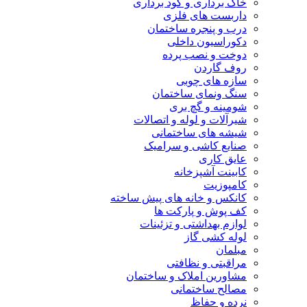
خاک برداری و گود برداری
داربست های فلزی
درب و پنجره ساختمان
دکوراسیون داخلی
دوخت و نصب پرده
روف گاردن
سازه های چوبی
سنگ ونمای ساختمان
شومینه و گچ بری
شیرآلات و لوله و اتصالات
شیشه های ساختمانی
صنایع کاشی و سرامیک
عایق کاری
کابینت آشپزخانه
کامپوزیت
کانکس و خانه های پیش ساخته
کف پوش و پارکت ها
لوازم بهداشتی و تزئینات
لوله کشی گاز
مبلمان
مراقبتی و نظافتی
مشاورین املاک و ساختمان
مصالح ساختمانی
نرده و حفاظ