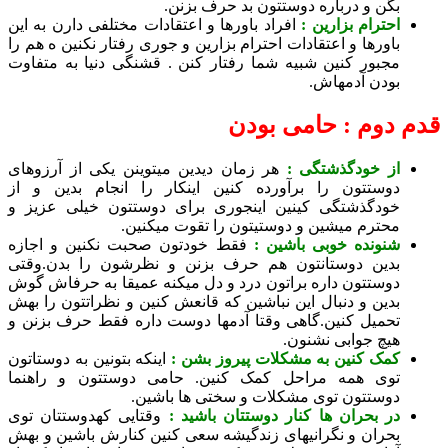
گن و درباره دوستتون بد حرف بزنن.
حترام بزارین :
افراد باورها و اعتقادات مختلفی دارن به این
اورها و اعتقادات احترام بزارین و جوری رفتار نکنین ه هم را
جبور کنین شبیه شما رفتار کنن . قشنگی دنیا به متفاوت
ودن آدمهاش.
دوم : حامی بودن
ز خودگذشتگی :
هر زمان دیدین میتوینن یکی از آرزوهای
وستتون را برآورده کنین اینکار را انجام بدین و از
ودگذشتگی کینین اینجوری برای دوستتون خیلی عزیز و
حترم میشین و دوستیتون را تقوت میکنین.
نونده خوبی باشین :
فقط خودتون صحبت نکنین و اجازه
دین دوستانتون هم حرف بزنن و نظرشون را بدن.وقتی
وستتون داره براتون درد و دل میکنه عمیقا به حرفاش گوش
دین و دنبال این نباشین که قانعش کنین و نظراتتون را بهش
حمیل کنین.گاهی وقتا آدمها دوست داره فقط حرف بزنن و
یچ جوابی نشنون.
مک کنین به مشکلات پیروز بشن :
اینکه بتونین به دوستاتون
وی همه مراحل کمک کنین. حامی دوستتون و راهنما
وستتون توی مشکلات و سختی ها باشین.
ر بحران ها کنار دوستتان باشید :
وقتایی کهدوستتان توی
حران و نگرانیهای زندگیشه سعی کنین کنارش باشین و بهش