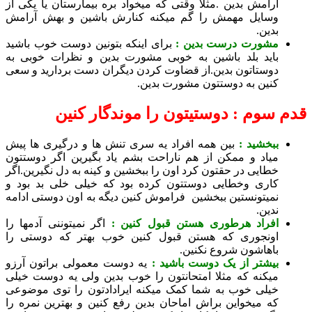
رامش بدین .مثلا وقتی که میخواد بره بیمارستان یا یکی از
سایل مهمش را گم میکنه کنارش باشین و بهش آرامش
دین.
شورت درست بدین :
برای اینکه بتونین دوست خوب باشید
اید بلد باشین به خوبی مشورت بدین و نظرات خوبی به
وستاتون بدین.از قضاوت کردن دیگران دست بردارید و سعی
نین به دوستتون مشورت بدین.
سوم : دوستیتون را موندگار کنین
بخشید :
بین همه افراد یه سری تنش ها و درگیری ها پیش
یاد و ممکن از هم ناراحت بشم یاد بگیرین اگر دوستتون
طایی در حقتون کرد اون را ببخشین و کینه به دل نگیرین.اگر
اری وخطایی دوستتون کرده بود که خیلی خلی بد بود و
میتونستین ببخشین فراموش کنین دیگه به اون دوستی ادامه
دین.
فراد هرطوری هستن قبول کنین :
اگر نمیتوننی آدمها را
ونجوری که هستن قبول کنین خوب بهتر که دوستی را
اهاشون شروع نکنین.
یشتر از یک دوست باشید :
یه دوست معمولی براتون آرزو
یکنه که مثلا امتحانتون را خوب بدین ولی یه دوست خیلی
یلی خوب به شما کمک میکنه ایرادادتون را توی موضوعی
ه میخواین براش اماحان بدین رفع کنین و بهترین نمره را