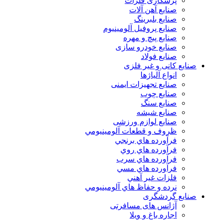
پرسکاری فلزات
صنایع آهن آلات
صنایع بلبرینگ
صنایع پروفیل آلومینیوم
صنایع پیچ و مهره
صنایع خودرو سازی
صنایع فولاد
نایع کانی و غیر فلزی
انواع آلياژها
صنایع تجهیزات ایمنی
صنایع چوب
صنایع سنگ
صنایع شیشه
صنایع لوازم ورزشی
ظروف و قطعات آلومينيومي
فرآورده هاي برنجي
فرآورده هاي روي
فرآورده هاي سرب
فرآورده هاي مسي
فلزات غير آهني
نرده و حفاظ هاي آلومينيومي
نایع گردشگری
آژانس های مسافرتی
اجاره باغ و ویلا