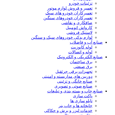
تزئینات خودرو
تعمیر و فروش لوازم موتور
تعمیرکاران خودرو های سبک
تعمیرکاران خودروهای سنگین
صافکاری و نقاشی
کارواش اتومبیل
لاستیک فروشی
لوازم یدکی خودروهای سبک و سنگین
نایع آب و فاضلاب
لوله کاپوزیت
لوله و اتصالات
نایع الکتریکی و الکترونیک
برق ساختمان
برق صنعتی
تجهیزات برقی جرثقیل
دوربین های مداربسته و امنیتی
صنایع خانگی و تزئینی
صنایع صوتی و تصویری
نایع چاپ و بسته بندی و تبلیغات
پاکت سازی
تابلو سازی ها
چاپخانه ها و چاپ بنر
خدمات لیزر و برش و حکاکی