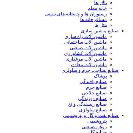
تالار ها
خانه معلم
رستوران ها و چایخانه های سنتی
مسافرخانه ها
هتل ها
نایع ماشین سازی
ماشین آلات راه سازی
ماشین آلات ساختمانی
ماشین آلات صنعتی
ماشین آلات کشاورزی
ماشین آلات مرغداری
ماشین آلات معادن
نایع نساجی. چرم و سلولزی
پوشاک
صنایع بافندگی
صنایع چرم
صنایع حلاجی
صنایع دوزندگی
صنایع ریسندگی و نخ
صنایع سلولزی
نایع نفت و گاز و پتروشیمی
پتروشیمی
روغن صنعتی
صنایع گاز