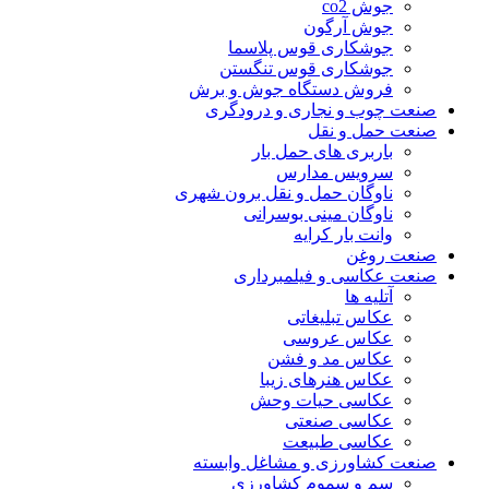
جوش co2
جوش آرگون
جوشکاری قوس پلاسما
جوشکاری قوس تنگستن
فروش دستگاه جوش و برش
نعت چوب و نجاری و درودگری
نعت حمل و نقل
باربری های حمل بار
سرویس مدارس
ناوگان حمل و نقل برون شهری
ناوگان مینی بوسرانی
وانت بار کرایه
نعت روغن
نعت عکاسی و فیلمبرداری
آتلیه ها
عکاس تبلیغاتی
عکاس عروسی
عکاس مد و فشن
عکاس هنرهای زیبا
عکاسی حیات وحش
عکاسی صنعتی
عکاسی طبیعت
نعت کشاورزی و مشاغل وابسته
سم و سموم کشاورزی