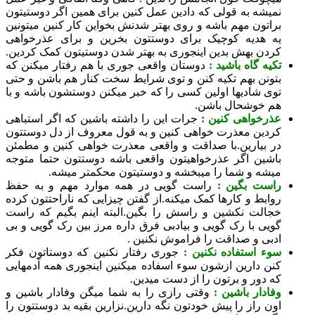
میشه به قولی که دادین عمل کنین برای همین اگر دوستیتون
راتون مهم باشه و روی بهتر شدنش بخواین کار کنین میتونین
ه هدیه کوچیک برای دوستتون بخرین و برای عذرخواهی
ردن بهش بدین اینجوری به بهتر شدن دوستیتون کمک کردین.
کیه گاه باشید :
دوستان واقعی جوری با هم رفتار میکنن که
تونن بهم تکیه کنن و توی شرایط سخت کنار هم باشن و حتی
وی شادیها اولین کسی را که خبر میکنن دوستشون باشه و با
م خوشحال باشن.
ذرخواهی کنین :
جرات این را داشته باشین که اگر استباهی
ردین معذرت خواهی کنین و به قول معروف از دل دوستتون
ر بیارین.با صداقت و واقعی معذرت خواهی کنین و مطمئن
اشین اگر عذرخواهیتون واقعی باشه دوستتون حتما متوجه
یشه و شما را میبخشه و دوستیتون محکمتر میشه.
است بگین :
راست گویی در همه موارد مهم و به حفظ
وابط و کارها کمک میکنه.از گفتن چیزایی که ناراحتتون کرده
جالت نکشین و راسش را بگین.البته اینم بگیم که راست
ویی با رک گویی و بیادبی فرق داره مرز بین رک گویی و بی
دبی و صداقت را فراموش نکنین .
وء استفاده نکنین :
جوری رفتار نکنین که دوستاتون فکر
نن دارین ازشون سوء اسفاده میکنین اینجوری همه آدمهایی
ه دور و برتون را از دست میدین.
فادار باشین :
وقتی رازی را به شما میگن وفادار باشین و
ون راز را پیش خودتون نگه دارین.نزارین بقیه بد دوستتون را