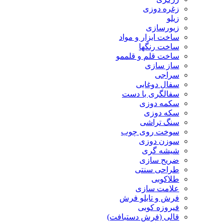
زغره دوزی
زیلو
زیورسازی
ساخت ابزار و مواد
ساخت رنگها
ساخت قلم و قلممو
ساز سازی
سراجی
سفال دوغابی
سفالگری با دست
سکمه دوزی
سکه دوزی
سنگ تراشی
سوخت روی چوب
سوزن دوزی
شیشه گری
ضریح سازی
طراحی سنتی
طلاکوبی
علامت سازی
فرش و تابلو فرش
فیروزه کوبی
قالی (فرش دستبافت)