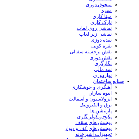
منجوق دوزی
مهره
مینا کاری
نازک کاری
نقاشی روی لعاب
نقاشی زیر لعاب
نقده دوزی
نقره کوبی
نقش برجسته سفالی
نقش دوزی
نگارگری
نمد مالی
نواردوزی
نایع ساختمان
آهنگری و جوشکاری
انبوه سازان
ایزولاسیون و آسفالت
برق و الکترونیک
پارتیشن ها
پکیج و کولر گازی
پوشش های سقف
پوشش های کف و دیوار
تجهیزات آشپزخانه