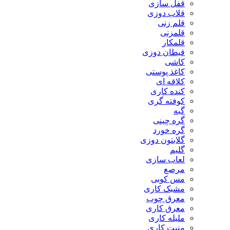
قفل سازی
قلاب دوزی
قلم زنی
قلمزنی
قلمکار
قیطان دوزی
کاشی
کاغذ پوستی
کلاقه ای
کنده کاری
کوفته گری
گبه
گره چینی
گره خورد
گلابتون دوزی
گلیم
لعاب سازی
مرصع
مس کوبی
مشبک کاری
معرق چوب
معرق کاری
مليله کاری
منبت کاری