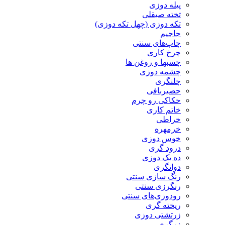
پیله دوزی
تخته صیقلی
تکه دوزی (چهل تکه دوزی)
جاجیم
چاپ‌های سنتی
چرخ کاری
چسبها و روغن ها
چشمه دوزی
چلنگری
حصیربافی
حکاکی رو چرم
خاتم کاری
خراطی
خرمهره
خوس دوزی
درود گری
ده یک دوزی
دواتگری
رنگ سازی سنتی
رنگرزی سنتی
رودوزی‌های سنتی
ریخته گری
زرتشتی دوزی
زرگری