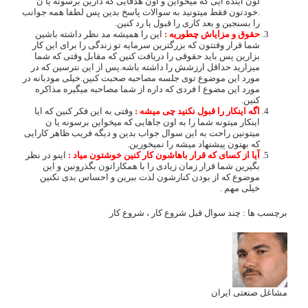
لون آینده ایی که میخواین و اون هدفایی که دارین برسونه یا ن
.خودتون فقط میتونید به سوالات پاسخ بدین پس لطفا همه جوانب
را بسنجین و بعد کاری را قبول یا رد کنین.
حقوق و مزایاش چطوریه :
این را همیشه مد نظر داشته باشین
شما قرار وقتتون که بزرگترین سرمایه تو زندگی را برای این کار
بزارین پس باید حقوقی را دریافت کنین که مقابل وقتی که شما
میزارید حداقل ارزشش را داشته باشه.پس از این نترسین که در
مورد این موضوع توی جلسه مصاحبه صحبت کنین.خیلی مودبانه در
مورد این مضوع ا فردی که داره از شما مصاحبه میگیره مذاکره
کنین.
اگه اینکار را قبول نکنید چی میشه :
وقتی به این فکر کنین که ایا
اینکار میتونه شما را به اون جاهایی که میخواین برسونه یا ن
میتونین راحت به این سوال جواب بدین و دیگه فریب ظاهر کارایی
که بهتون پیشنهاد میشه را نمیخورین.
آیا از کسای که قرار باهاشون کار کنین خوشتون میاد :
اینو در نظر
بگیرین شما قرار زمان زیادی را با همکاراتون بگذرونین و این
موضوع که از بودن کنارشون لذت ببرین و احساس بدی نکنین
خیلی مهم .
برچسب ها :
چند سوال قبل شروع کار
،
شروع کار
مشاغل صنعتی ایران