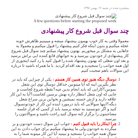
منتشره شده در شنبه ۱۲ بهمن ۱۳۹۸
A few questions before starting the proposed work
چند سوال قبل شروع کار پیشنهادی
معمولا وقتی یه کار خوب بهمون پیشنهاد میشه و میبینیم ظاهرش خوبه
عجله میکنیم و بدون اینکه فکر کنیم پیشنهاد را قبول میکنیم و معمولا یه
جاهایی به مشکل بر میخوریم .بهتون پیشنهاد میکنم چند سوال قبل شروع
کار پیشنهادی از خودتون بپرسید و به جوابهای قانع کننده ایی براش برسید
و بعد اون شغلی که بهتون پیشنهاد شده را قبول کنید یا رد کنید.اینجوری از
اول همه جوانب را سنجیدید و بعد اقدام کردید. با ما همراه باشید تا درباره
این سوالات باهم صحبت کنیم.
دوسال دیگه هنوز توی همین کار هستم :
یکی از چیزایی که باید در
نظر بگیرین اینه که آیا میتونین حداقل دوسال توی این شغل
بمونین؟کارایی که باید انجام بدین چیه؟نقطه شروع کجاست و
جایی که اون شغل انتظار داره بهش برسین کجاست؟آیا به این کار
علاقه دارید و ازش خسته نمیشین و بخواین برین سراغ شغل
دیگه؟اینها سوالایی که باید درمورد آینده این کار از خودتونسوال
کنید و اگر نتونستید به نتیجه برسید باید از کسی که قرار جلسه
مصاحبتون را برگزار کنه سوال کنید.راحت باشید و سوالاتتون را
بپرسید.
چرا اینکار را باید قبول کنیم :
جواب این سوال دست خودتون و بر
میگرده به خودتون.ولی ما پیشنهاد میکنیم برای جواب دادن به این
سوال همه جوانب را بسنجید و ببینید آیا این کار میتونه شما را به