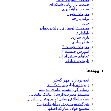
صنعت بازاریابی شبکه ای
صنعت ماهیگیری
ضایعات چوب
تولید پارچه
چای
صنعت تابلوسازی ایران و جهان
بانکداری
بازی سازی
عطرسازی
ضایعات چیست؟
آموزش چیست ؟
غذاهای سنتی ایران
تاریخچه خیاطی
پیوندها
ایده پردازان مهر گستر
دبیرخانه بازاریابی شبکه ای
رسانه گویا مسلم عابدی مدیسه
سیستم مدیریت ارسال پیامک تبلیغاتی
شبکه اطلاع رسانی تولید و تجارت ایران
شرکت سهامی ذوب آهن اصفهان
مجتمع فولاد مبارکه اصفهان