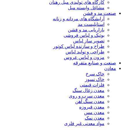
کارگاه های تولیدی مبل رهنان
مشاغل وابسته مبل
صنعت مد و فشن
آرایشگاه های مردانه و زنانه
استایلیست مد
بازاریابی مد و فشن
بوتیک و لباس فروشی
تصویر ساز لباس
طراح و سازنده لباس کوتور
طراحی و تولید لباس
مزون و لباس عروس
صنعت و صنایع متفرقه
معادن
خاک سرخ
خاک نسوز
فلزات قیمتی
معدن زغال سنگ
معدن سرب و روی
معدن سنگ آهن
معدن فیروزه
معدن مس
معدن نمک
مواد معدنی غیر فلزی