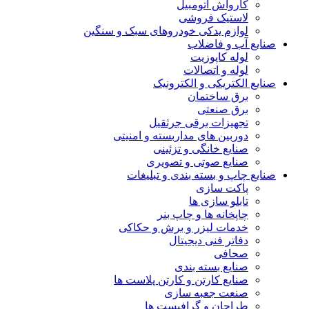
کارواش اتومبیل
لاستیک فروشی
لوازم یدکی خودروهای سبک و سنگین
صنایع آب و فاضلاب
لوله کاپوزیت
لوله و اتصالات
صنایع الکتریکی و الکترونیک
برق ساختمان
برق صنعتی
تجهیزات برقی جرثقیل
دوربین های مداربسته و امنیتی
صنایع خانگی و تزئینی
صنایع صوتی و تصویری
صنایع چاپ و بسته بندی و تبلیغات
پاکت سازی
تابلو سازی ها
چاپخانه ها و چاپ بنر
خدمات لیزر و برش و حکاکی
دفاتر فنی دیجیتال
صحافی
صنایع بسته بندی
صنایع کارتن و کارتن پلاست ها
صنعت جعبه سازی
طراحان و گرافیست ها