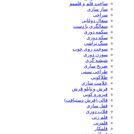
ساخت قلم و قلممو
ساز سازی
سراجی
سفال دوغابی
سفالگری با دست
سکمه دوزی
سکه دوزی
سنگ تراشی
سوخت روی چوب
سوزن دوزی
شیشه گری
ضریح سازی
طراحی سنتی
طلاکوبی
علامت سازی
فرش و تابلو فرش
فیروزه کوبی
قالی (فرش دستبافت)
قفل سازی
قلاب دوزی
قلم زنی
قلمزنی
قلمکار