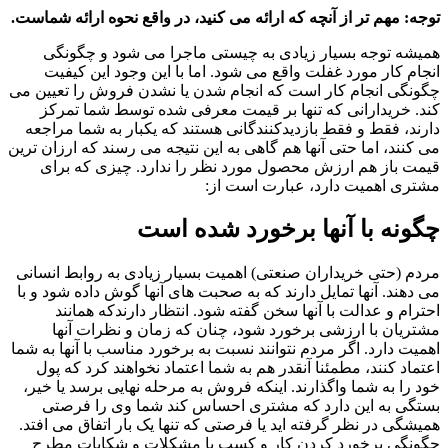
توجه: مهم تر از آنچه که ارائه می کنید، در واقع نحوه ارائه شماست.
همیشه توجه بسیار زیادی به چیستی ماجرا می شود و چگونگی
انجام کار مورد غفلت واقع می شود. اما با این وجود این کیفیت
چگونگی انجام کار است که انجام شدن یا نشدن فروش را تعیین می
کند. خریدارانی که تنها بر قیمت معرفی شده توسط شما تمرکز
دارند، فقط و فقط بازدیدکنندگانی هستند که یکبار به شما مراجعه
می کنند، اما حتی آنها هم گاهی به این نتیجه می رسند که ارزان ترین
قیمت باز هم ارزش محصول مورد نظر را ندارد. چیزی که برای
مشتری اهمیت دارد، عبارت است از:
چگونه با آنها برخورد شده است
مردم (حتی خریداران صنعتی) اهمیت بسیار زیادی به روابط انسانی
می دهند. آنها تمایل دارند که به صحبت های آنها گوش داده شود و با
احترام و عدالت با آنها سخن گفته شود. انتظار دارندکه همانند
مشتریان با ارزشی برخورد شود، چنان که زمان و نظرات آنها
اهمیت دارد. اگر مردم نتوانند نسبت به برخورد مناسب با آنها به شما
اعتماد کنند، مطمئنا آنقدر هم به شما اعتماد نخواهند کرد که پول
خود را به شما واگذارند. اینکه فروش به مرحله نهایی برسد یا خیر،
بستگی به این دارد که مشتری احساس کند شما وی را فرصتی
همیشگی در نظر گرفته اید یا فرصتی که تنها یک بار اتفاق می افتد.
چگونگی برخورد کردن کار و کسب با مشکلات و شکایات مطرح