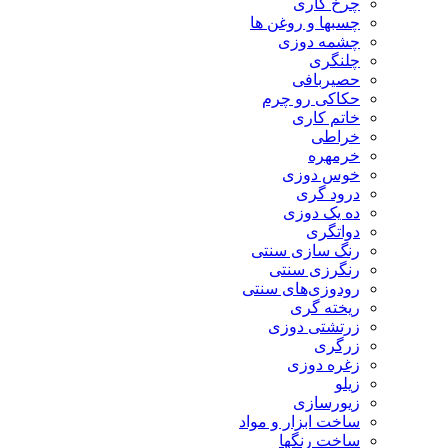
چرخ کاری
چسبها و روغن ها
چشمه دوزی
چلنگری
حصیربافی
حکاکی رو چرم
خاتم کاری
خراطی
خرمهره
خوس دوزی
درود گری
ده یک دوزی
دواتگری
رنگ سازی سنتی
رنگرزی سنتی
رودوزی‌های سنتی
ریخته گری
زرتشتی دوزی
زرگری
زغره دوزی
زیلو
زیورسازی
ساخت ابزار و مواد
ساخت رنگها