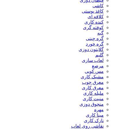
قیطان دوزی
کاشی
کاغذ پوستی
کلاقه ای
کنده کاری
کوفته گری
گبه
گره چینی
گره خورد
گلابتون دوزی
گلیم
لعاب سازی
مرصع
مس کوبی
مشبک کاری
معرق چوب
معرق کاری
مليله کاری
منبت کاری
منجوق دوزی
مهره
مینا کاری
نازک کاری
نقاشی روی لعاب