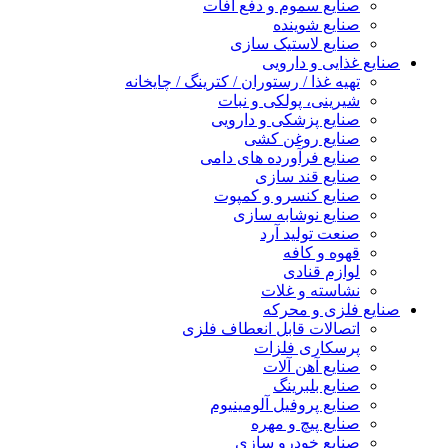
صنایع سموم و دفع آفات
صنایع شوینده
صنایع لاستیک سازی
صنایع غذایی و دارویی
تهیه غذا / رستوران / کترینگ / چایخانه
شیرینی، پولکی و نبات
صنایع پزشکی و دارویی
صنایع روغن کشی
صنایع فرآورده های دامی
صنایع قند سازی
صنایع کنسرو و کمپوت
صنایع نوشابه سازی
صنعت تولید آرد
قهوه و کافه
لوازم قنادی
نشاسته و غلات
صنایع فلزی و محرکه
اتصالات قابل انعطاف فلزی
پرسکاری فلزات
صنایع آهن آلات
صنایع بلبرینگ
صنایع پروفیل آلومینیوم
صنایع پیچ و مهره
صنایع خودرو سازی