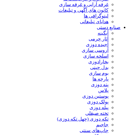
غرفه آرایی و غرفه سازی
کانون های آگهی و تبلیغات
لیتوگرافی ها
هدایای تبلیغاتی
صنایع دستی
آبگینه
آثار چرمی
آجیده دوزی
آروسی سازی
اسلحه سازی
بخارادوزی
بدل چینی
بوم سازی
پارچه ها
پته دوزی
پلاس
پوستین دوزی
پولک دوزی
پیله دوزی
تخته صیقلی
تکه دوزی (چهل تکه دوزی)
جاجیم
چاپ‌های سنتی