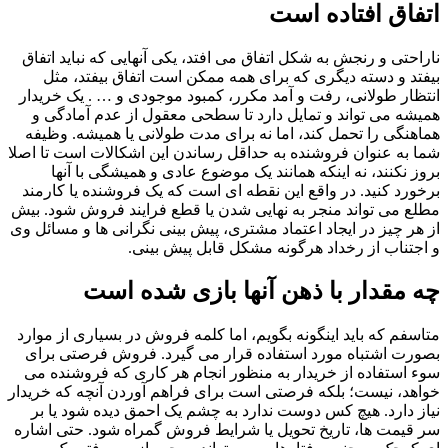
اتفاق افتاده است
ناراحتی و رنجش به شکل اتفاق می افتد، یکی آنهایی که نباید اتفاق
بیفتد و دسته دیگری که برای همه ممکن است اتفاق بیفتد، مثل
انتظار طولانی، رفت و آمد مکرر، کمبود موجودی و … . یک خریدار
همیشه می تواند و تمایل دارد تا سطحی معقول از عدم آمادگی و
هماهنگی را تحمل کند، اما نه برای مدت طولانی یا همیشه. وظیفه
شما به عنوان فروشنده به حداقل رساندن این اشکالات است تا اصلا
بروز نکنند، نه اینکه همانند یک موضوع عادی و همیشگی با آنها
برخورد کنید. در واقع این نقطه ای است که یک فروشنده یا کارمند
مطلع می تواند منجر به نهایی شدن یا قطع فرایند فروش شود. بیش
از هر چیز در ایجاد اعتماد مشتری، پیش بینی نگرانی ها و مسائل وی
و اجتناب از رخداد هرگونه مشکل قابل پیش بینی.
چه مقدار با ذهن آنها بازی شده است
متاسفم که باید اینگونه بگویم، اما کلمه فروش در بسیاری از موارد
بصورت اشتباه مورد استفاده قرار می گیرد. فروش فرصتی برای
سوء استفاده از خریدار به منظور انجام هر کاری که فروشنده می
خواهد، نیست؛ بلکه فرصتی است برای فراهم آوردن آنچه که خریدار
نیاز دارد. هیچ کس دوست ندارد به چشم یک احمق دیده شود یا بر
سر قیمت ها، تاریخ تحویل یا شرایط فروش گمراه شود. حتی اشاره