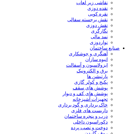
نقاشی زیر لعاب
نقده دوزی
نقره کوبی
نقش برجسته سفالی
نقش دوزی
نگارگری
نمد مالی
نواردوزی
صنایع ساختمان
آهنگری و جوشکاری
انبوه سازان
ایزولاسیون و آسفالت
برق و الکترونیک
پارتیشن ها
پکیج و کولر گازی
پوشش های سقف
پوشش های کف و دیوار
تجهیزات آشپزخانه
خاک برداری و گود برداری
داربست های فلزی
درب و پنجره ساختمان
دکوراسیون داخلی
دوخت و نصب پرده
روف گاردن