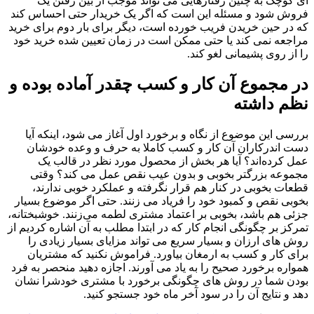
ای کوچک به چنین رفتارهایی می تواند موجب از بین رفتن یک
فروش شود و مسئله این است که اگر یک خریدار حتی احساس کند
که در حین خریدن فریب خورده است، دیگر برای بار دوم برای خرید
مراجعه نمی کند یا حتی ممکن است در زمان تعیین شده خرید خود
را از روی پشیمانی لغو کند.
در مجموع آن کار و کسب چقدر آماده بوده و
نظم داشته
بررسی این موضوع از نگاه و برخورد اول آغاز می شود، اینکه آیا
دست اندرکاران آن کار و کسب کاملا به حرف و وعده خودشان
عمل کرده‌اند؟ آیا هر بخش از محصول مورد نظر در قالب یک
مجموعه بزرگتر بخوبی و بدون عیب نقص عمل می کند؟ وقتی
قطعات بخوبی در کنار هم قرار نگرفته و عملکرد خوبی ندارند،
بخوبی نقص و کمبود خود را فریاد می زنند. حتی اگر موضوع بسیار
جزئی هم باشد، بخوبی بر اعتماد مشتری لطمه می‌زنند. خوشبختانه،
تمرکز بر چگونگی انجام کار که در ابتدا مطلب به آن اشاره کردیم از
روش های ارزان و بسیار سریع می تواند مزایای بسیار زیادی را
برای کار و کسب به ارمغان بیاورد. فراموش نکنید که مشتریان
همواره برخورد صحیح را به یاد می آورند. اجازه دهید منحصر به فرد
بودن شما در روش های چگونگی برخورد با مشتری خودشرا نشان
دهد و نتایج آن را در سود آخر ماه خود جستجو کنید.