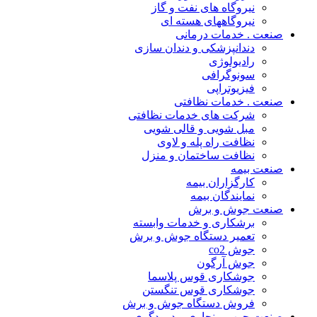
نیروگاه های نفت و گاز
نیروگاههای هسته ای
صنعت . خدمات درمانی
دندانپزشکی و دندان سازی
رادیولوژی
سونوگرافی
فیزیوتراپی
صنعت . خدمات نظافتی
شرکت های خدمات نظافتی
مبل شویی و قالی شویی
نظافت راه پله و لاوی
نظافت ساختمان و منزل
صنعت بیمه
کارگزاران بیمه
نمایندگان بیمه
صنعت جوش و برش
برشکاری و خدمات وابسته
تعمیر دستگاه جوش و برش
جوش co2
جوش آرگون
جوشکاری قوس پلاسما
جوشکاری قوس تنگستن
فروش دستگاه جوش و برش
صنعت چوب و نجاری و درودگری