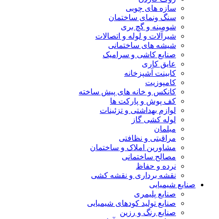
سازه های چوبی
سنگ ونمای ساختمان
شومینه و گچ بری
شیرآلات و لوله و اتصالات
شیشه های ساختمانی
صنایع کاشی و سرامیک
عایق کاری
کابینت آشپزخانه
کامپوزیت
کانکس و خانه های پیش ساخته
کف پوش و پارکت ها
لوازم بهداشتی و تزئینات
لوله کشی گاز
مبلمان
مراقبتی و نظافتی
مشاورین املاک و ساختمان
مصالح ساختمانی
نرده و حفاظ
نقشه برداری و نقشه کشی
صنایع شیمیایی
صنایع پلیمری
صنایع تولید کودهای شیمیایی
صنایع رنگ و رزین