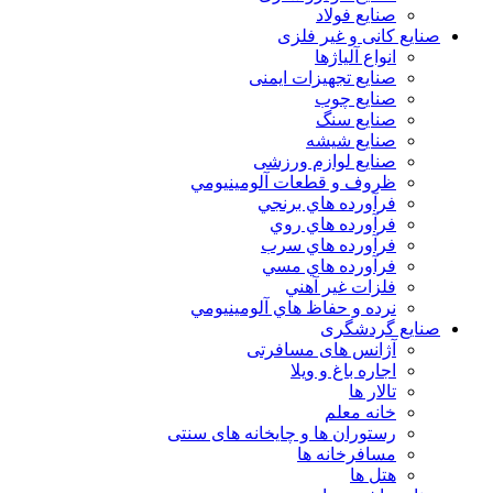
صنایع فولاد
صنایع کانی و غیر فلزی
انواع آلياژها
صنایع تجهیزات ایمنی
صنایع چوب
صنایع سنگ
صنایع شیشه
صنایع لوازم ورزشی
ظروف و قطعات آلومينيومي
فرآورده هاي برنجي
فرآورده هاي روي
فرآورده هاي سرب
فرآورده هاي مسي
فلزات غير آهني
نرده و حفاظ هاي آلومينيومي
صنایع گردشگری
آژانس های مسافرتی
اجاره باغ و ویلا
تالار ها
خانه معلم
رستوران ها و چایخانه های سنتی
مسافرخانه ها
هتل ها