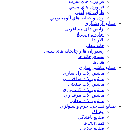
فرآورده هاي سرب
فرآورده هاي مسي
فلزات غير آهني
نرده و حفاظ هاي آلومينيومي
صنایع گردشگری
آژانس های مسافرتی
اجاره باغ و ویلا
تالار ها
خانه معلم
رستوران ها و چایخانه های سنتی
مسافرخانه ها
هتل ها
صنایع ماشین سازی
ماشین آلات راه سازی
ماشین آلات ساختمانی
ماشین آلات صنعتی
ماشین آلات کشاورزی
ماشین آلات مرغداری
ماشین آلات معادن
صنایع نساجی. چرم و سلولزی
پوشاک
صنایع بافندگی
صنایع چرم
صنایع حلاجی