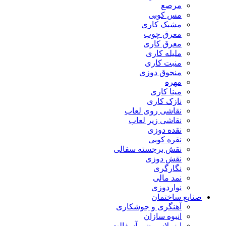
مرصع
مس کوبی
مشبک کاری
معرق چوب
معرق کاری
مليله کاری
منبت کاری
منجوق دوزی
مهره
مینا کاری
نازک کاری
نقاشی روی لعاب
نقاشی زیر لعاب
نقده دوزی
نقره کوبی
نقش برجسته سفالی
نقش دوزی
نگارگری
نمد مالی
نواردوزی
صنایع ساختمان
آهنگری و جوشکاری
انبوه سازان
ایزولاسیون و آسفالت