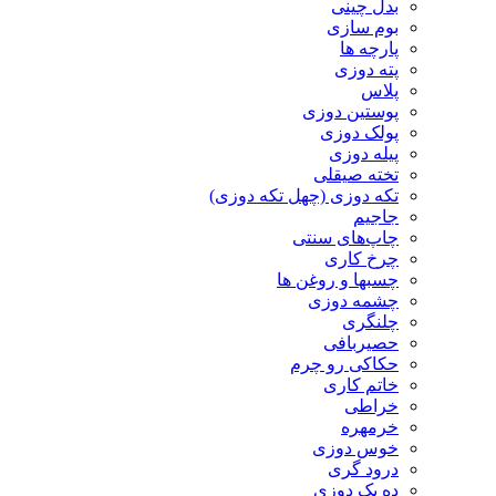
بدل چینی
بوم سازی
پارچه ها
پته دوزی
پلاس
پوستین دوزی
پولک دوزی
پیله دوزی
تخته صیقلی
تکه دوزی (چهل تکه دوزی)
جاجیم
چاپ‌های سنتی
چرخ کاری
چسبها و روغن ها
چشمه دوزی
چلنگری
حصیربافی
حکاکی رو چرم
خاتم کاری
خراطی
خرمهره
خوس دوزی
درود گری
ده یک دوزی