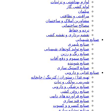
لوازم بهداشتی و تزئینات
لوله کشی گاز
مبلمان
مراقبتی و نظافتی
مشاورین املاک و ساختمان
مصالح ساختمانی
نرده و حفاظ
نقشه برداری و نقشه کشی
صنایع شیمیایی
صنایع پلیمری
صنایع تولید کودهای شیمیایی
صنایع رنگ و رزین
صنایع سموم و دفع آفات
صنایع شوینده
صنایع لاستیک سازی
صنایع غذایی و دارویی
تهیه غذا / رستوران / کترینگ / چایخانه
شیرینی، پولکی و نبات
صنایع پزشکی و دارویی
صنایع روغن کشی
صنایع فرآورده های دامی
صنایع قند سازی
صنایع کنسرو و کمپوت
صنایع نوشابه سازی