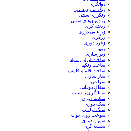
دواتگری
رنگ سازی سنتی
رنگرزی سنتی
رودوزی‌های سنتی
ریخته گری
زرتشتی دوزی
زرگری
زغره دوزی
زیلو
زیورسازی
ساخت ابزار و مواد
ساخت رنگها
ساخت قلم و قلممو
ساز سازی
سراجی
سفال دوغابی
سفالگری با دست
سکمه دوزی
سکه دوزی
سنگ تراشی
سوخت روی چوب
سوزن دوزی
شیشه گری