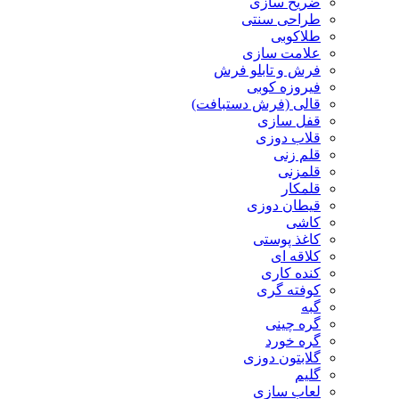
ضریح سازی
طراحی سنتی
طلاکوبی
علامت سازی
فرش و تابلو فرش
فیروزه کوبی
قالی (فرش دستبافت)
قفل سازی
قلاب دوزی
قلم زنی
قلمزنی
قلمکار
قیطان دوزی
کاشی
کاغذ پوستی
کلاقه ای
کنده کاری
کوفته گری
گبه
گره چینی
گره خورد
گلابتون دوزی
گلیم
لعاب سازی