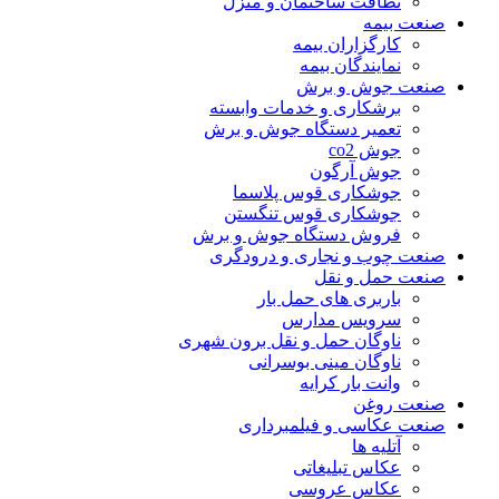
نظافت ساختمان و منزل
صنعت بیمه
کارگزاران بیمه
نمایندگان بیمه
صنعت جوش و برش
برشکاری و خدمات وابسته
تعمیر دستگاه جوش و برش
جوش co2
جوش آرگون
جوشکاری قوس پلاسما
جوشکاری قوس تنگستن
فروش دستگاه جوش و برش
صنعت چوب و نجاری و درودگری
صنعت حمل و نقل
باربری های حمل بار
سرویس مدارس
ناوگان حمل و نقل برون شهری
ناوگان مینی بوسرانی
وانت بار کرایه
صنعت روغن
صنعت عکاسی و فیلمبرداری
آتلیه ها
عکاس تبلیغاتی
عکاس عروسی