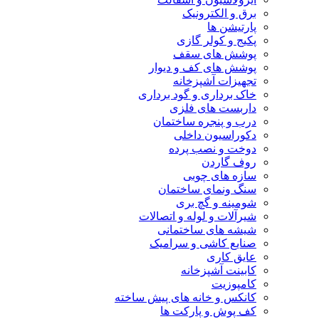
برق و الکترونیک
پارتیشن ها
پکیج و کولر گازی
پوشش های سقف
پوشش های کف و دیوار
تجهیزات آشپزخانه
خاک برداری و گود برداری
داربست های فلزی
درب و پنجره ساختمان
دکوراسیون داخلی
دوخت و نصب پرده
روف گاردن
سازه های چوبی
سنگ ونمای ساختمان
شومینه و گچ بری
شیرآلات و لوله و اتصالات
شیشه های ساختمانی
صنایع کاشی و سرامیک
عایق کاری
کابینت آشپزخانه
کامپوزیت
کانکس و خانه های پیش ساخته
کف پوش و پارکت ها