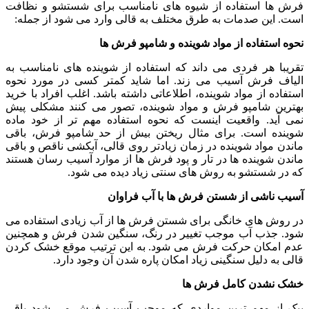
فرش ها استفاده از شیوه های نامناسب برای شستشو و نظافت
است. این صدمات به طرق مختلف به قالی وارد می شود از جمله:
نحوه استفاده از مواد شوینده و شامپو فرش ها
تقریبا هر فردی می داند که استفاده از شوینده های نامناسب به
الیاف فرش آسیب می زند. اما شاید کمتر کسی در مورد نحوه
استفاده از مواد شوینده، اطلاعاتی داشته باشد. اغلب افراد با خرید
بهترین شامپو فرش و مواد شوینده، تصور می کنند مشکلی پیش
نمی آید. واقعیت اینست که نحوه استفاده مهم تر از خود ماده
شوینده است. برای مثال ریختن بیش از حد شامپو فرش، باقی
ماندن مواد شوینده در زمان زیادتر روی قالی، آبکشی ناقص و باقی
ماندن شوینده ها در تار و پود فرش ها از موارد آسیب رسان هستند
که در شستشو به روش های سنتی زیاد دیده می شود.
آسیب ناشی از شستن فرش ها با آب فراوان
در روش های خانگی برای شستن فرش ها از آب زیادی استفاده می
شود. جذب آب موجب تغییر در رنگ، سنگین شدن فرش و همچنین
عدم امکان حرکت فرش می شود. به این ترتیب موقع خشک کردن
قالی به دلیل سنگینی زیاد امکان پاره شدن آن وجود دارد.
خشک نشدن کامل فرش ها
ییک از مهم ترین مواردی که موجب آسیب فرش می شود باقی