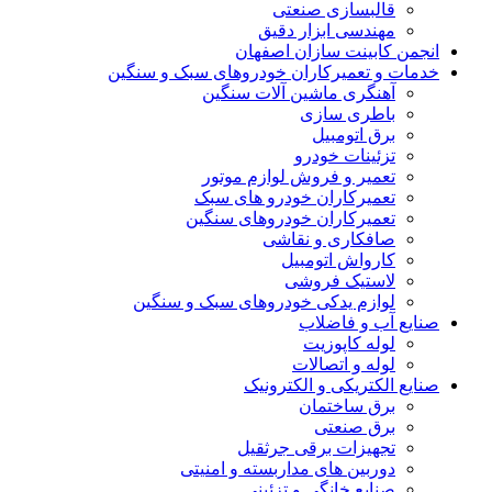
قالبسازی صنعتی
مهندسی ابزار دقیق
انجمن کابینت سازان اصفهان
خدمات و تعمیرکاران خودروهای سبک و سنگین
آهنگری ماشین آلات سنگین
باطری سازی
برق اتومبیل
تزئینات خودرو
تعمیر و فروش لوازم موتور
تعمیرکاران خودرو های سبک
تعمیرکاران خودروهای سنگین
صافکاری و نقاشی
کارواش اتومبیل
لاستیک فروشی
لوازم یدکی خودروهای سبک و سنگین
صنایع آب و فاضلاب
لوله کاپوزیت
لوله و اتصالات
صنایع الکتریکی و الکترونیک
برق ساختمان
برق صنعتی
تجهیزات برقی جرثقیل
دوربین های مداربسته و امنیتی
صنایع خانگی و تزئینی