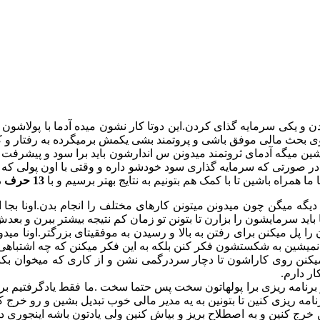
ن و یکی سرمایه گذای کردن.این دوتا کار نشون میده آدما با پولاشون
ی بحث مالی موفق باشی و پروتمند بشی یکمش برمیگرده به رفتار و کا
بشین میگه آدمای ثروتمند میدونن س اندارشون باید برا سود و پیشرفت 
در صورتی که سرمایه گذاری سود خودشو داره و وقتی با اون پولی که 
ما همراه باشین تا با کمک هم بتونیم به نتایج بهتر برسیم و با
13 حرف ممنوعه افراد ثروتمند
زا دیگه میگن چون میدونن میتونن کارهای مختلف را انجام بدن.اونا بجا
ا باید سرمایشون را بزارن تا بتونن تو زمان کم نتیجه بیشتر ببرن و بع
ا پل میکنن برای رفتن به بالا و رسیدن به موفقیتای بزرگتر.اونا م
میشین به شکستشون فکر کنن بلکه به این فکر میکنن که چه اشتباهی 
میکنن روی کاراشون تا دچار سردرگمی نشن و از کاری که میخوان بک
ر دارم.
و برنامه ریزی برا پولهاتون سخت پس حتما سخت .ما فقط یادگرفتیم برا
مه ریزی کنین تا بتونین به یه مدیر مالی خوب تبدیل بشین و رو خرج کر
خرج کنین و به اصطلاح بریز و بپاش کنین ولی یادتون باشه اینجوری دی