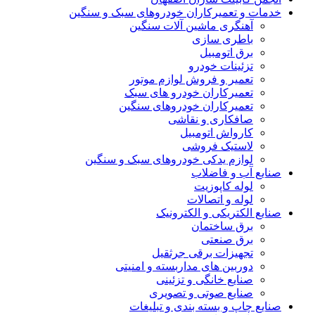
خدمات و تعمیرکاران خودروهای سبک و سنگین
آهنگری ماشین آلات سنگین
باطری سازی
برق اتومبیل
تزئینات خودرو
تعمیر و فروش لوازم موتور
تعمیرکاران خودرو های سبک
تعمیرکاران خودروهای سنگین
صافکاری و نقاشی
کارواش اتومبیل
لاستیک فروشی
لوازم یدکی خودروهای سبک و سنگین
صنایع آب و فاضلاب
لوله کاپوزیت
لوله و اتصالات
صنایع الکتریکی و الکترونیک
برق ساختمان
برق صنعتی
تجهیزات برقی جرثقیل
دوربین های مداربسته و امنیتی
صنایع خانگی و تزئینی
صنایع صوتی و تصویری
صنایع چاپ و بسته بندی و تبلیغات