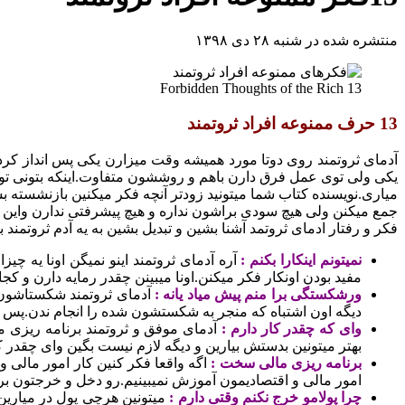
منتشره شده در شنبه ۲۸ دی ۱۳۹۸
13 Forbidden Thoughts of the Rich
13 حرف ممنوعه افراد ثروتمند
آدمای ثروتمند روی دوتا مورد همیشه وقت میزارن یکی پس انداز کرد
یکی ولی توی عمل فرق دارن باهم و روششون متفاوت.اینکه بتونی تو
میاری.نویسنده کتاب شما میتونید زودتر آنچه فکر میکنین بازنشسته 
جمع میکنن ولی هیچ سودی براشون نداره و هیچ پیشرفتی ندارن واین 
فکر و رفتار ادمای ثروتمد آشنا بشین و تبدیل بشین به یه آدم ثروتمند با 
نمیتونم اینکارا بکنم :
آره آدمای ثروتمند اینو نمیگن اونا یه چی
مفید بودن اونکار فکر میکنن.اونا میبینن چقدر رمایه دارن و کج
ورشکستگی برا منم پیش میاد یانه :
آدمای ثروتمند شکستاشون ر
دیگه اون اشتباه که منجر به شکستشون شده را انجام ندن.پس ن
وای که چقدر کار دارم :
آدمای موفق و ثروتمند برنامه ریزی 
بهتر میتونین بدستش بیارین و دیگه لازم نیست بگین وای چقدر کا
برنامه ریزی مالی سخت :
اگه واقعا فکر کنین کار امور مالی 
امور مالی و اقتصادیمون آموزش نمیبینیم.رو دخل و خرجتون برنا
چرا پولامو خرج نکنم وقتی دارم :
میتونین هرچی پول در میارین 