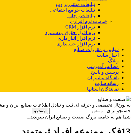
تبلیغات مبتنی بر وب
تبلیغات جوامع اجتماعی
تبلیغات و چاپ
خدمات نرم افزاری
نرم افزار CRM
نرم افزار حقوق و دستمزد
نرم افزار انبار داری
نرم افزار حسابداری
قوانین و مقررات صنایع
اخبار سایت
وبلاگ
مطالب آموزشی
پرسش و پاسخ
باشگاه مشتریان
رسانه سایت
نمایندگان استانها
به پورتال تخصصی و حرفه ای ثبت و تبادل اطلاعات صنایع ایران و م
جستجو برای:
شما هم به جامعه بزرگ صنعت و صنایع ایران بپیوندید...
13فکر ممنوعه افراد ثروتمند