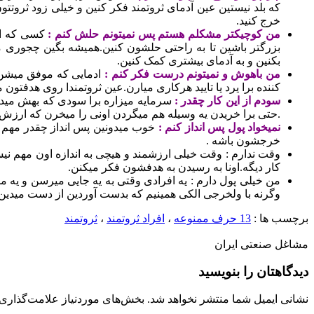
که بلد نیستین عین آدمای ثروتمند فکر کنین و خیلی زود ثروت
خرج کنید.
من کوچیکتر مشکلم هستم پس نمیتونم حلش کنم :
کسی که این
بزرگتر باشین تا به راحتی حلشون کنین.همیشه بگین چجوری می
بکنین و به آدمای بیشتری کمک کنین.
من باهوش و نمیتونم درست فکر کنم :
ادمایی که موفق میشن خ
کننده برا یرد یا تایید هرکاری میارن.عین ثروتمندا روی هدفتو
سودم از این کار چقدر :
سرمایه میزاره برا سودی که بهش میده
.حتی برا خریدن یه وسیله هم میگردن اونی را میخرن که ارزش
نمیخواد پول پس انداز کنم :
خوب میدونین پس انداز چقدر مهم و
خرجشون باشه .
وقت ندارم : وقت خیلی ارزشمند و هیچی به اندازه اون مهم نیس
کار دیگه.اونا به رسیدن به هدفشون فکر میکنن.
من خیلی پول دارم : یه افرادی وقتی به یه جایی میرسن و یه 
وگرنه با ولخرجی الکی همینیم که بدست آوردین از دست میدین.
برچسب ها :
13 حرف ممنوعه
،
افراد ثروتمند
،
ثروتمند
مشاغل صنعتی ایران
دیدگاهتان را بنویسید
نشانی ایمیل شما منتشر نخواهد شد.
بخش‌های موردنیاز علامت‌گذاری 