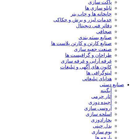
پاکت سازی
تابلو سازی ها
چاپخانه ها و چاپ بنر
خدمات لیزر و برش و حکاکی
دفاتر فنی دیجیتال
صحافی
صنایع بسته بندی
صنایع کارتن و کارتن پلاست ها
صنعت جعبه سازی
طراحان و گرافیست ها
غرفه آرایی و غرفه سازی
کانون های آگهی و تبلیغات
لیتوگرافی ها
هدایای تبلیغاتی
صنایع دستی
آبگینه
آثار چرمی
آجیده دوزی
آروسی سازی
اسلحه سازی
بخارادوزی
بدل چینی
بوم سازی
پارچه ها