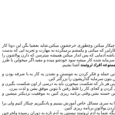
 چیکار میکنن وچطوری خرجشون میکنن.شاید بعضیا بگن این دوتا کار
رایی که میکنی و یکمشم برمیگرده به مهارت و تجربه ایی که بدست
باشه.آدمایی که پس انداز میکنن همیشه میترسن که دارن پولاشون را
سرمایه شده کار میشه سود خودشو میده و مفید.اگر میخواین با طرز
آشنا بشیم.
 این جمله و فکر کردن به نتونستن و نشدن یه کار به با صرفه بودن و
دش بتون سرمایه گذاریشون را بزرگتر کنن.
یدونن هر بار که شکست میخورن باید یه درسی از اون شکست بگیرن و
کردن و کجای کار را غلط رفتن تا بتونن موفق بشن و لذت ببرن.
نن خسته نشن.وقتی برنامه ریزی کنین به موفقیت نزدیکتر میشین و
 یه سری مسائل خاص آموزش ببینیم و یادبگیریم چیکار کنیم ولی برا
دن پولاتون برنامه ریزی کنین.
گه شما یه آدم ثروتمند نیستین یه آدم تازه به دوران رسیده ولخرجین