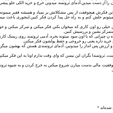
تون را از دست میدین.آدمای ثروتمند میدونن خرج و خرید الکی جلو پی
 فکرش هیچوفقت از پس مشکلاتش بر نمیاد و همیشه فقیر میمونه.بای
تونم حلش کنم و به راه حل پیدا کردن فکر کنین.اینجوری باعث میشه
یلی رو اون کاری که میخوان بکنن فکر میکنن و تمرکز میکنن و خوب 
ن متمرکز بشین و بررسیش کنین.
 ن چیزایی که با اون سود میتونه بخره. آدمی ثروتمند روی ریسک کا
 خرید داره یعنی رو خروجی و حفظ پولشون فکر میکنن.
 ارزش پس انداز را میدونین. آدمای ثروتمندی هستن که بهشون میگن
ت. ثروتمندا نگران این نیسن که وای وقت ندارم اونا به این فکر میک
موفقیت مالی بدست میارن شروع میکنن به خرج کردن و به شیوه ثروتمند
شده‌اند
*