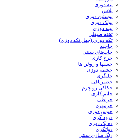
پته دوزی
پلاس
پوستین دوزی
پولک دوزی
پیله دوزی
تخته صیقلی
تکه دوزی (چهل تکه دوزی)
جاجیم
چاپ‌های سنتی
چرخ کاری
چسبها و روغن ها
چشمه دوزی
چلنگری
حصیربافی
حکاکی رو چرم
خاتم کاری
خراطی
خرمهره
خوس دوزی
درود گری
ده یک دوزی
دواتگری
رنگ سازی سنتی