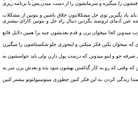
شرفتشون را میگیره و سرمایشون را از دست میدن.پس با برنامه ریزی
د یاد بگیرین توی حل مشکلاتتون خلاق باشین و بتونین از مشکلات
 عین آدمای ثروتمند بگردین دنبال راه حل و بتونین کارای بیشتری
میدونن کجا میخوان برن و قدم بعدیشون چیه برا همین دلایل قانع
ری که میخوان بکنن فکر میکنن و اینجوری جلو شکستاشون را میگیرن
 صرفه جو و اینو میدونن که درست پول دارن ولی باید حواسشون به
نن که وقتی که رو یه کار گذاشتن بهشون سود بده و بعدش برن سر یه
ا زندگی کردن .به این فکر کنین چطوری میتونینپولتونو بیشتر کنین