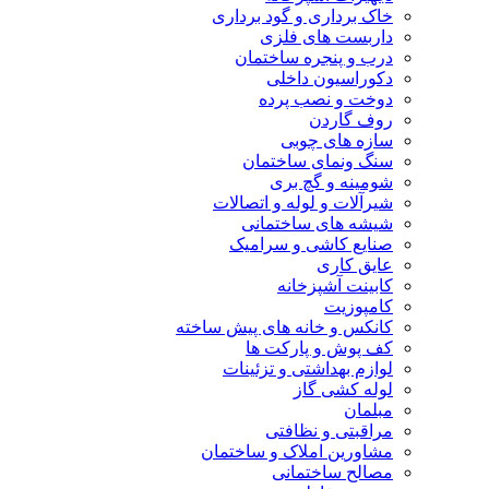
خاک برداری و گود برداری
داربست های فلزی
درب و پنجره ساختمان
دکوراسیون داخلی
دوخت و نصب پرده
روف گاردن
سازه های چوبی
سنگ ونمای ساختمان
شومینه و گچ بری
شیرآلات و لوله و اتصالات
شیشه های ساختمانی
صنایع کاشی و سرامیک
عایق کاری
کابینت آشپزخانه
کامپوزیت
کانکس و خانه های پیش ساخته
کف پوش و پارکت ها
لوازم بهداشتی و تزئینات
لوله کشی گاز
مبلمان
مراقبتی و نظافتی
مشاورین املاک و ساختمان
مصالح ساختمانی