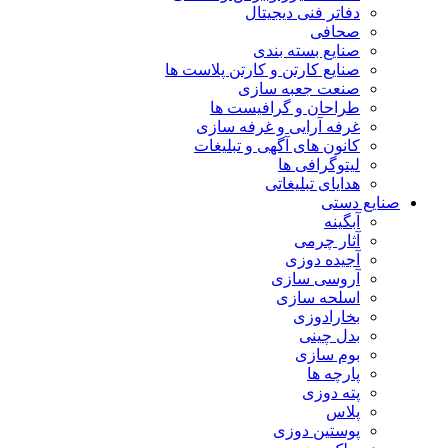
دفاتر فنی دیجیتال
صحافی
صنایع بسته بندی
صنایع کارتن و کارتن پلاست ها
صنعت جعبه سازی
طراحان و گرافیست ها
غرفه آرایی و غرفه سازی
کانون های آگهی و تبلیغات
لیتوگرافی ها
هدایای تبلیغاتی
صنایع دستی
آبگینه
آثار چرمی
آجیده دوزی
آروسی سازی
اسلحه سازی
بخارادوزی
بدل چینی
بوم سازی
پارچه ها
پته دوزی
پلاس
پوستین دوزی