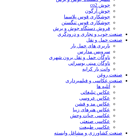
جوش co2
جوش آرگون
جوشکاری قوس پلاسما
جوشکاری قوس تنگستن
فروش دستگاه جوش و برش
صنعت چوب و نجاری و درودگری
صنعت حمل و نقل
باربری های حمل بار
سرویس مدارس
ناوگان حمل و نقل برون شهری
ناوگان مینی بوسرانی
وانت بار کرایه
صنعت روغن
صنعت عکاسی و فیلمبرداری
آتلیه ها
عکاس تبلیغاتی
عکاس عروسی
عکاس مد و فشن
عکاس هنرهای زیبا
عکاسی حیات وحش
عکاسی صنعتی
عکاسی طبیعت
صنعت کشاورزی و مشاغل وابسته