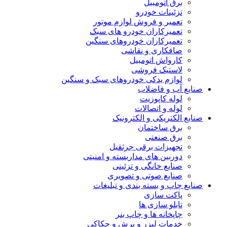
برق اتومبیل
تزئینات خودرو
تعمیر و فروش لوازم موتور
تعمیرکاران خودرو های سبک
تعمیرکاران خودروهای سنگین
صافکاری و نقاشی
کارواش اتومبیل
لاستیک فروشی
لوازم یدکی خودروهای سبک و سنگین
صنایع آب و فاضلاب
لوله کاپوزیت
لوله و اتصالات
صنایع الکتریکی و الکترونیک
برق ساختمان
برق صنعتی
تجهیزات برقی جرثقیل
دوربین های مداربسته و امنیتی
صنایع خانگی و تزئینی
صنایع صوتی و تصویری
صنایع چاپ و بسته بندی و تبلیغات
پاکت سازی
تابلو سازی ها
چاپخانه ها و چاپ بنر
خدمات لیزر و برش و حکاکی