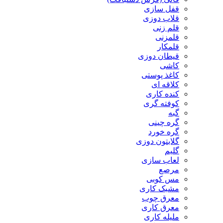
قفل سازی
قلاب دوزی
قلم زنی
قلمزنی
قلمکار
قیطان دوزی
کاشی
کاغذ پوستی
کلاقه ای
کنده کاری
کوفته گری
گبه
گره چینی
گره خورد
گلابتون دوزی
گلیم
لعاب سازی
مرصع
مس کوبی
مشبک کاری
معرق چوب
معرق کاری
مليله کاری