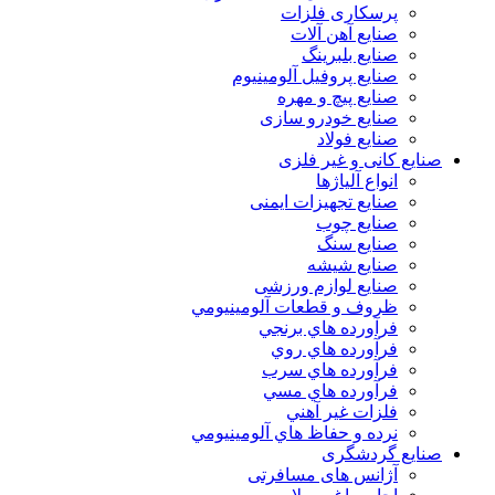
پرسکاری فلزات
صنایع آهن آلات
صنایع بلبرینگ
صنایع پروفیل آلومینیوم
صنایع پیچ و مهره
صنایع خودرو سازی
صنایع فولاد
صنایع کانی و غیر فلزی
انواع آلياژها
صنایع تجهیزات ایمنی
صنایع چوب
صنایع سنگ
صنایع شیشه
صنایع لوازم ورزشی
ظروف و قطعات آلومينيومي
فرآورده هاي برنجي
فرآورده هاي روي
فرآورده هاي سرب
فرآورده هاي مسي
فلزات غير آهني
نرده و حفاظ هاي آلومينيومي
صنایع گردشگری
آژانس های مسافرتی