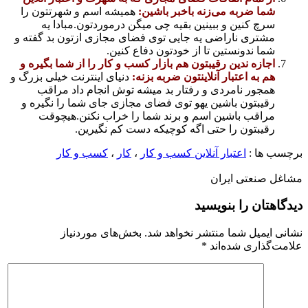
شما ضربه می‌زنه باخبر باشین:
همیشه اسم و شهرتتون را
سرچ کنین و ببینین بقیه چی میگن درموردتون.مبادا یه
مشتری ناراضی یه جایی توی فضای مجازی ازتون بد گفته و
شما ندونستین تا از خودتون دفاع کنین.
اجازه ندین رقیبتون هم بازار کسب و کار را از شما بگیره و
هم به اعتبار آنلاینتون ضربه بزنه:
دنیای اینترنت خیلی بزرگ و
همجور نامردی و رفتار بد میشه توش انجام داد مراقب
رقیبتون باشین یهو توی فضای مجازی جای شما را نگیره و
مراقب باشین اسم و برند شما را خراب نکنن.هیچوقت
رقیبتون را حتی اگه کوچیکه دست کم نگیرین.
برچسب ها :
اعتبار آنلاین کسب و کار
،
کار
،
کسب و کار
مشاغل صنعتی ایران
دیدگاهتان را بنویسید
نشانی ایمیل شما منتشر نخواهد شد.
بخش‌های موردنیاز
علامت‌گذاری شده‌اند
*