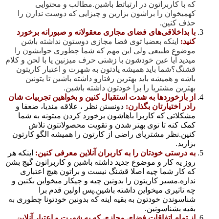
که با کاربراتون در ارتباتط باشین.مطالب و محتوایی
کهمیخوان را براشون بزارین و چیزایی که دوست ندارن را
حذف کنین.
با بداخلاقی‌های فضای مجازی معقولانه و صبورانه برخورد
کنید:
اینکه بعضیا توی فضا مجازی دوستون نداشته باشن
موضوع طبیعی ولی این مهم که شما چطوری جوابشون را
میدید آیا عین خودشون با زشتی حرف میزنین یا با لحن و کلام
قشنگ؟شما باید همیشه یادتون به شهرت و اعتبار کاریتون
باشه و همیشه باید بهترین رفتارو داشته باشین تا یتونین
بهترین مشتریا را برا خودتون داشته باشین.
از بازخوردها به شدت استقبال کنین و بخواهین تجربیات شان
رادر اختیارتان بگذارن:
دونستن نظر ، علاقه مندیا، ضعفا و
مشکلاتی که کاربرا باهاشون برخورد کردن میتونه به شما
کمک کنه تا توی بهتر شدن و تقویت محصولاتتون تلاش
کنین.نظر مشتریای راضی از کارتون را همیشه الگو کارتون
بزارید.
به درستی خودتان را به کاربران آنلاین معرفی کنین:
اینکه هر
روز یه کار و موضوع جدید داشته باشین و کاربراتون گیج بشن
که کار شما چیه اصلا قشنگ نیست و براتون هیچ اعتباری
نداره.مسیر کاریتون را بدونین چیه و چیکار میخواین بکنین و
چه تاثیری میخواین داشته باشین.پس اولین قدم برا
شناسوندن خودتون به بقیه اینه که بدونین خودتونا چطوری به
بقیه بشناسونین.
از تمام اتفاقات فضای مجازی که به شهرت و اعتبار آنلاین