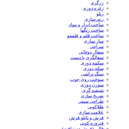
زرگری
زغره دوزی
زیلو
زیورسازی
ساخت ابزار و مواد
ساخت رنگها
ساخت قلم و قلممو
ساز سازی
سراجی
سفال دوغابی
سفالگری با دست
سکمه دوزی
سکه دوزی
سنگ تراشی
سوخت روی چوب
سوزن دوزی
شیشه گری
ضریح سازی
طراحی سنتی
طلاکوبی
علامت سازی
فرش و تابلو فرش
فیروزه کوبی
قالی (فرش دستبافت)