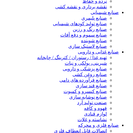
نرده و حفاظ
نقشه برداری و نقشه کشی
صنایع شیمیایی
صنایع پلیمری
صنایع تولید کودهای شیمیایی
صنایع رنگ و رزین
صنایع سموم و دفع آفات
صنایع شوینده
صنایع لاستیک سازی
صنایع غذایی و دارویی
تهیه غذا / رستوران / کترینگ / چایخانه
شیرینی، پولکی و نبات
صنایع پزشکی و دارویی
صنایع روغن کشی
صنایع فرآورده های دامی
صنایع قند سازی
صنایع کنسرو و کمپوت
صنایع نوشابه سازی
صنعت تولید آرد
قهوه و کافه
لوازم قنادی
نشاسته و غلات
صنایع فلزی و محرکه
اتصالات قابل انعطاف فلزی