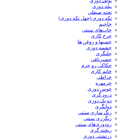
پولک دوزی
پیله دوزی
تخته صیقلی
تکه دوزی (چهل تکه دوزی)
جاجیم
چاپ‌های سنتی
چرخ کاری
چسبها و روغن ها
چشمه دوزی
چلنگری
حصیربافی
حکاکی رو چرم
خاتم کاری
خراطی
خرمهره
خوس دوزی
درود گری
ده یک دوزی
دواتگری
رنگ سازی سنتی
رنگرزی سنتی
رودوزی‌های سنتی
ریخته گری
زرتشتی دوزی