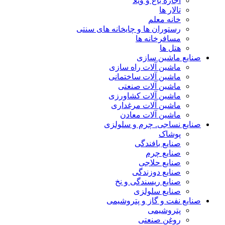
اجاره باغ و ویلا
تالار ها
خانه معلم
رستوران ها و چایخانه های سنتی
مسافرخانه ها
هتل ها
صنایع ماشین سازی
ماشین آلات راه سازی
ماشین آلات ساختمانی
ماشین آلات صنعتی
ماشین آلات کشاورزی
ماشین آلات مرغداری
ماشین آلات معادن
صنایع نساجی. چرم و سلولزی
پوشاک
صنایع بافندگی
صنایع چرم
صنایع حلاجی
صنایع دوزندگی
صنایع ریسندگی و نخ
صنایع سلولزی
صنایع نفت و گاز و پتروشیمی
پتروشیمی
روغن صنعتی