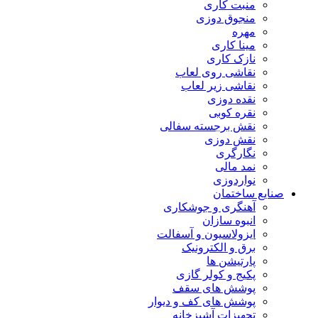
منبت کاری
منجوق دوزی
مهره
مینا کاری
نازک کاری
نقاشی روی لعاب
نقاشی زیر لعاب
نقده دوزی
نقره کوبی
نقش برجسته سفالی
نقش دوزی
نگارگری
نمد مالی
نواردوزی
صنایع ساختمان
آهنگری و جوشکاری
انبوه سازان
ایزولاسیون و آسفالت
برق و الکترونیک
پارتیشن ها
پکیج و کولر گازی
پوشش های سقف
پوشش های کف و دیوار
تجهیزات آشپزخانه