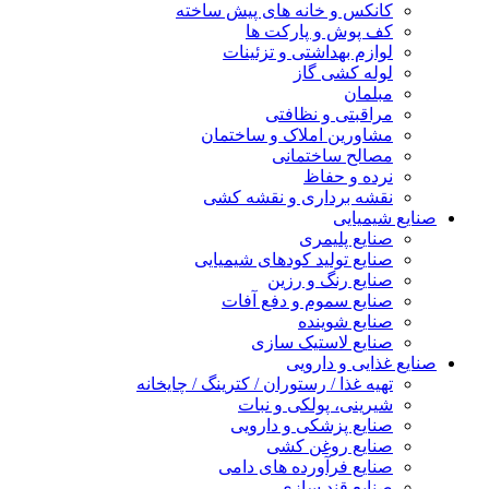
کانکس و خانه های پیش ساخته
کف پوش و پارکت ها
لوازم بهداشتی و تزئینات
لوله کشی گاز
مبلمان
مراقبتی و نظافتی
مشاورین املاک و ساختمان
مصالح ساختمانی
نرده و حفاظ
نقشه برداری و نقشه کشی
صنایع شیمیایی
صنایع پلیمری
صنایع تولید کودهای شیمیایی
صنایع رنگ و رزین
صنایع سموم و دفع آفات
صنایع شوینده
صنایع لاستیک سازی
صنایع غذایی و دارویی
تهیه غذا / رستوران / کترینگ / چایخانه
شیرینی، پولکی و نبات
صنایع پزشکی و دارویی
صنایع روغن کشی
صنایع فرآورده های دامی
صنایع قند سازی