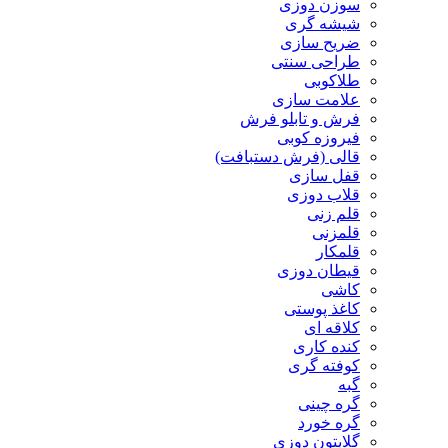
سوزن دوزی
شیشه گری
ضریح سازی
طراحی سنتی
طلاکوبی
علامت سازی
فرش و تابلو فرش
فیروزه کوبی
قالی (فرش دستبافت)
قفل سازی
قلاب دوزی
قلم زنی
قلمزنی
قلمکار
قیطان دوزی
کاشی
کاغذ پوستی
کلاقه ای
کنده کاری
کوفته گری
گبه
گره چینی
گره خورد
گلابتون دوزی