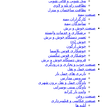
مبل شویی و قالی شویی
نظافت راه پله و لاوی
نظافت ساختمان و منزل
صنعت بیمه
کارگزاران بیمه
نمایندگان بیمه
صنعت جوش و برش
برشکاری و خدمات وابسته
تعمیر دستگاه جوش و برش
جوش co2
جوش آرگون
جوشکاری قوس پلاسما
جوشکاری قوس تنگستن
فروش دستگاه جوش و برش
صنعت چوب و نجاری و درودگری
صنعت حمل و نقل
باربری های حمل بار
سرویس مدارس
ناوگان حمل و نقل برون شهری
ناوگان مینی بوسرانی
وانت بار کرایه
صنعت روغن
صنعت عکاسی و فیلمبرداری
آتلیه ها