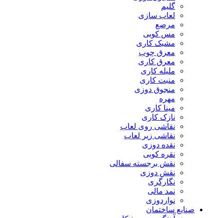
گلیم
لعاب سازی
مرصع
مس کوبی
مشبک کاری
معرق چوب
معرق کاری
مليله کاری
منبت کاری
منجوق دوزی
مهره
مینا کاری
نازک کاری
نقاشی روی لعاب
نقاشی زیر لعاب
نقده دوزی
نقره کوبی
نقش برجسته سفالی
نقش دوزی
نگارگری
نمد مالی
نواردوزی
صنایع ساختمان