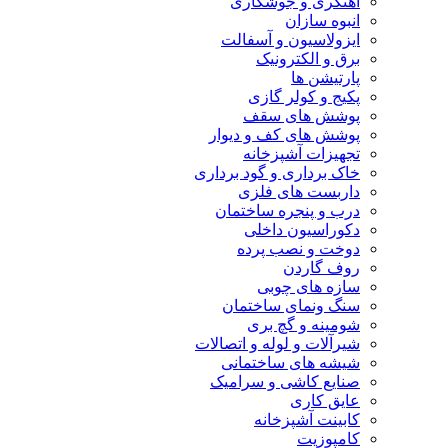
آهنگری و جوشکاری
انبوه سازان
ایزولاسیون و آسفالت
برق و الکترونیک
پارتیشن ها
پکیج و کولر گازی
پوشش های سقف
پوشش های کف و دیوار
تجهیزات آشپزخانه
خاک برداری و گود برداری
داربست های فلزی
درب و پنجره ساختمان
دکوراسیون داخلی
دوخت و نصب پرده
روف گاردن
سازه های چوبی
سنگ ونمای ساختمان
شومینه و گچ بری
شیرآلات و لوله و اتصالات
شیشه های ساختمانی
صنایع کاشی و سرامیک
عایق کاری
کابینت آشپزخانه
کامپوزیت