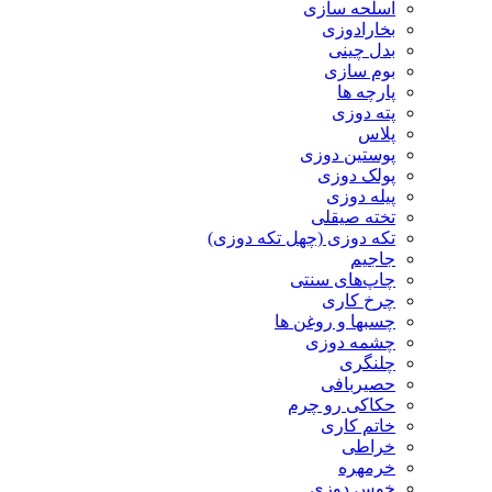
اسلحه سازی
بخارادوزی
بدل چینی
بوم سازی
پارچه ها
پته دوزی
پلاس
پوستین دوزی
پولک دوزی
پیله دوزی
تخته صیقلی
تکه دوزی (چهل تکه دوزی)
جاجیم
چاپ‌های سنتی
چرخ کاری
چسبها و روغن ها
چشمه دوزی
چلنگری
حصیربافی
حکاکی رو چرم
خاتم کاری
خراطی
خرمهره
خوس دوزی