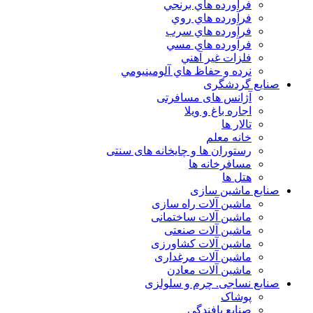
فرآورده هاي برنجي
فرآورده هاي روي
فرآورده هاي سرب
فرآورده هاي مسي
فلزات غير آهني
نرده و حفاظ هاي آلومينيومي
صنایع گردشگری
آژانس های مسافرتی
اجاره باغ و ویلا
تالار ها
خانه معلم
رستوران ها و چایخانه های سنتی
مسافرخانه ها
هتل ها
صنایع ماشین سازی
ماشین آلات راه سازی
ماشین آلات ساختمانی
ماشین آلات صنعتی
ماشین آلات کشاورزی
ماشین آلات مرغداری
ماشین آلات معادن
صنایع نساجی. چرم و سلولزی
پوشاک
صنایع بافندگی