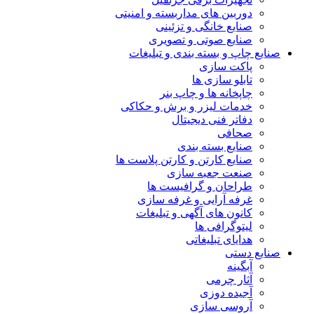
دوربین های مداربسته و امنیتی
صنایع خانگی و تزئینی
صنایع صوتی و تصویری
صنایع چاپ و بسته بندی و تبلیغات
پاکت سازی
تابلو سازی ها
چاپخانه ها و چاپ بنر
خدمات لیزر و برش و حکاکی
دفاتر فنی دیجیتال
صحافی
صنایع بسته بندی
صنایع کارتن و کارتن پلاست ها
صنعت جعبه سازی
طراحان و گرافیست ها
غرفه آرایی و غرفه سازی
کانون های آگهی و تبلیغات
لیتوگرافی ها
هدایای تبلیغاتی
صنایع دستی
آبگینه
آثار چرمی
آجیده دوزی
آروسی سازی