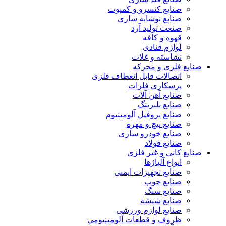
صنایع کنسرو و کمپوت
صنایع نوشابه سازی
صنعت تولید آرد
قهوه و کافه
لوازم قنادی
نشاسته و غلات
صنایع فلزی و محرکه
اتصالات قابل انعطاف فلزی
پرسکاری فلزات
صنایع آهن آلات
صنایع بلبرینگ
صنایع پروفیل آلومینیوم
صنایع پیچ و مهره
صنایع خودرو سازی
صنایع فولاد
صنایع کانی و غیر فلزی
انواع آلياژها
صنایع تجهیزات ایمنی
صنایع چوب
صنایع سنگ
صنایع شیشه
صنایع لوازم ورزشی
ظروف و قطعات آلومينيومي