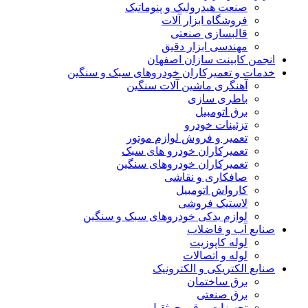
صنعت هیدرولیک و پنوماتیک
فروشگاه ابزار آلات
قالبسازی صنعتی
مهندسی ابزار دقیق
انجمن کابینت سازان اصفهان
خدمات و تعمیرکاران خودروهای سبک و سنگین
آهنگری ماشین آلات سنگین
باطری سازی
برق اتومبیل
تزئینات خودرو
تعمیر و فروش لوازم موتور
تعمیرکاران خودرو های سبک
تعمیرکاران خودروهای سنگین
صافکاری و نقاشی
کارواش اتومبیل
لاستیک فروشی
لوازم یدکی خودروهای سبک و سنگین
صنایع آب و فاضلاب
لوله کاپوزیت
لوله و اتصالات
صنایع الکتریکی و الکترونیک
برق ساختمان
برق صنعتی
تجهیزات برقی جرثقیل