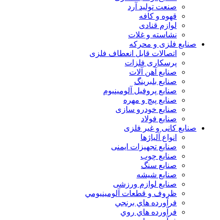
صنعت تولید آرد
قهوه و کافه
لوازم قنادی
نشاسته و غلات
صنایع فلزی و محرکه
اتصالات قابل انعطاف فلزی
پرسکاری فلزات
صنایع آهن آلات
صنایع بلبرینگ
صنایع پروفیل آلومینیوم
صنایع پیچ و مهره
صنایع خودرو سازی
صنایع فولاد
صنایع کانی و غیر فلزی
انواع آلياژها
صنایع تجهیزات ایمنی
صنایع چوب
صنایع سنگ
صنایع شیشه
صنایع لوازم ورزشی
ظروف و قطعات آلومينيومي
فرآورده هاي برنجي
فرآورده هاي روي