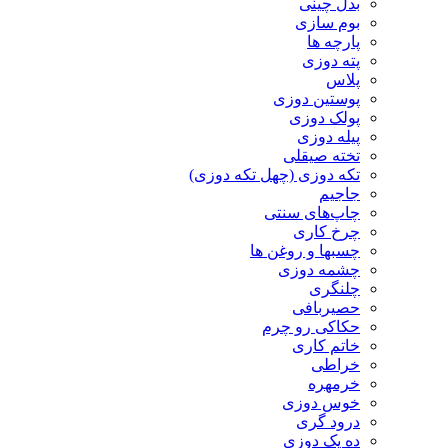
بدل چینی
بوم سازی
پارچه ها
پته دوزی
پلاس
پوستین دوزی
پولک دوزی
پیله دوزی
تخته صیقلی
تکه دوزی (چهل تکه دوزی)
جاجیم
چاپ‌های سنتی
چرخ کاری
چسبها و روغن ها
چشمه دوزی
چلنگری
حصیربافی
حکاکی رو چرم
خاتم کاری
خراطی
خرمهره
خوس دوزی
درود گری
ده یک دوزی