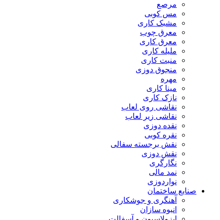
مرصع
مس کوبی
مشبک کاری
معرق چوب
معرق کاری
مليله کاری
منبت کاری
منجوق دوزی
مهره
مینا کاری
نازک کاری
نقاشی روی لعاب
نقاشی زیر لعاب
نقده دوزی
نقره کوبی
نقش برجسته سفالی
نقش دوزی
نگارگری
نمد مالی
نواردوزی
صنایع ساختمان
آهنگری و جوشکاری
انبوه سازان
ایزولاسیون و آسفالت