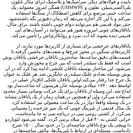
بابیت و فولادهای دیگر، سرامیک‌ها و پلاستیک (برای مثال نایلون،
پلی‌اکسی‌متیلن، تفلون و UHMWPE) همگی امروز معمولند. یک
ساعت جیبی مرصع برای کاهش اصطکاک از سنگ‌ها استفاده
می‌کند و با این کار اجازه می‌دهد که زمان دقیق‌تر نگه داشته‌شود.
حتی مواد قدیمی هم می‌توانند دوام خوبی داشته باشند. برای مثال،
یاتاقان‌های چوبی امروزه هنوز هم می‌توانند در آسیاب‌های آبی
قدیمی دیده بشوند که آب، سرد و روانکاری‌اش را تأمین می‌کند.
یاتاقان‌های چرخشی برای بسیاری از کاربردها مورد نیازند، از
کاربردهای سنگین در محور چرخ‌ها و شفت‌های ماشین گرفته تا
قسمت‌های دقیق ساعت‌ها. ساده‌ترین یاتاقان چرخشی یاتاقان بوش
است که فقط یک سیلندر است که بین چرخ و محورش وارد
می‌شود، این ساختار بوسیله یاتاقان غلتشی ادامه پیدا کرد که در آن
بوش بوسیله تعدادی غلتک سیلندری جایگزین شد. هر غلتک به عنوان
یک چرخ جدا رفتار می‌کند.اولین یاتاقان غلتکی اتاق‌دار عملی در
اواسط دهه ۱۷۴۰ میلادی بوسیله جان هریسون که ساعت‌ساز بود
ابداع شد. این وسیله از یاتاقان برای یک حرکت نوسانی بسیار محدود
استفاده می‌کرد ولی او همچنین در همان زمان از یک یاتاقان مشابه
در یک وسیله واقعاً دوار در یک ساعت معمولی نیز استفاده کرد.
یک مثال قدیمی از بلبرینگ چوبی که یک میز چرخنده را پشتیبانی
می‌کرد، از کشتی رومی نمی در دریاچه نمی به جا مانده‌است.
خرابی کشتی به ۴۰ قبل از میلاد برمی گردد. گفته می‌شود لئوناردو
دا وینچی یک نوع یاتاقان ساچمه‌ای را در حدود سال ۱۵۰۰ شرح
داده‌است. مسئله‌ای در ارتباط با بلبرینگ‌ها، مالش ساچمه‌ها در