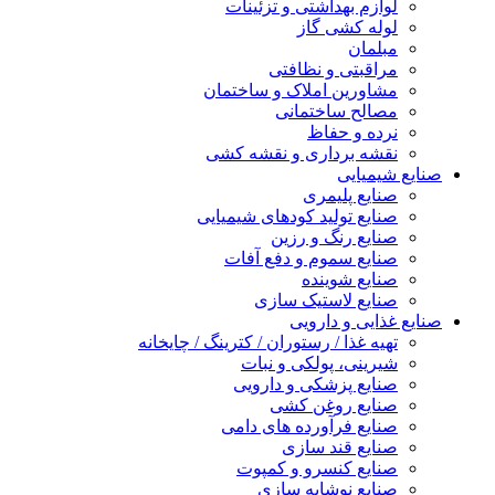
لوازم بهداشتی و تزئینات
لوله کشی گاز
مبلمان
مراقبتی و نظافتی
مشاورین املاک و ساختمان
مصالح ساختمانی
نرده و حفاظ
نقشه برداری و نقشه کشی
صنایع شیمیایی
صنایع پلیمری
صنایع تولید کودهای شیمیایی
صنایع رنگ و رزین
صنایع سموم و دفع آفات
صنایع شوینده
صنایع لاستیک سازی
صنایع غذایی و دارویی
تهیه غذا / رستوران / کترینگ / چایخانه
شیرینی، پولکی و نبات
صنایع پزشکی و دارویی
صنایع روغن کشی
صنایع فرآورده های دامی
صنایع قند سازی
صنایع کنسرو و کمپوت
صنایع نوشابه سازی