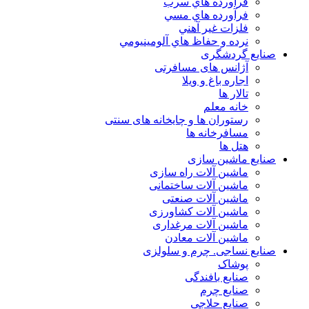
فرآورده هاي سرب
فرآورده هاي مسي
فلزات غير آهني
نرده و حفاظ هاي آلومينيومي
صنایع گردشگری
آژانس های مسافرتی
اجاره باغ و ویلا
تالار ها
خانه معلم
رستوران ها و چایخانه های سنتی
مسافرخانه ها
هتل ها
صنایع ماشین سازی
ماشین آلات راه سازی
ماشین آلات ساختمانی
ماشین آلات صنعتی
ماشین آلات کشاورزی
ماشین آلات مرغداری
ماشین آلات معادن
صنایع نساجی. چرم و سلولزی
پوشاک
صنایع بافندگی
صنایع چرم
صنایع حلاجی