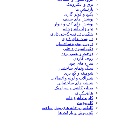
برق و الکترونیک
پارتیشن ها
پکیج و کولر گازی
پوشش های سقف
پوشش های کف و دیوار
تجهیزات آشپزخانه
خاک برداری و گود برداری
داربست های فلزی
درب و پنجره ساختمان
دکوراسیون داخلی
دوخت و نصب پرده
روف گاردن
سازه های چوبی
سنگ ونمای ساختمان
شومینه و گچ بری
شیرآلات و لوله و اتصالات
شیشه های ساختمانی
صنایع کاشی و سرامیک
عایق کاری
کابینت آشپزخانه
کامپوزیت
کانکس و خانه های پیش ساخته
کف پوش و پارکت ها