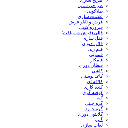
ضریح سازی
طراحی سنتی
طلاکوبی
علامت سازی
فرش و تابلو فرش
فیروزه کوبی
قالی (فرش دستبافت)
قفل سازی
قلاب دوزی
قلم زنی
قلمزنی
قلمکار
قیطان دوزی
کاشی
کاغذ پوستی
کلاقه ای
کنده کاری
کوفته گری
گبه
گره چینی
گره خورد
گلابتون دوزی
گلیم
لعاب سازی