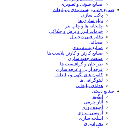
صنایع صوتی و تصویری
صنایع چاپ و بسته بندی و تبلیغات
پاکت سازی
تابلو سازی ها
چاپخانه ها و چاپ بنر
خدمات لیزر و برش و حکاکی
دفاتر فنی دیجیتال
صحافی
صنایع بسته بندی
صنایع کارتن و کارتن پلاست ها
صنعت جعبه سازی
طراحان و گرافیست ها
غرفه آرایی و غرفه سازی
کانون های آگهی و تبلیغات
لیتوگرافی ها
هدایای تبلیغاتی
صنایع دستی
آبگینه
آثار چرمی
آجیده دوزی
آروسی سازی
اسلحه سازی
بخارادوزی