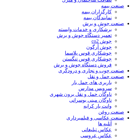
صنعت بیمه
کارگزاران بیمه
نمایندگان بیمه
صنعت جوش و برش
برشکاری و خدمات وابسته
تعمیر دستگاه جوش و برش
جوش co2
جوش آرگون
جوشکاری قوس پلاسما
جوشکاری قوس تنگستن
فروش دستگاه جوش و برش
صنعت چوب و نجاری و درودگری
صنعت حمل و نقل
باربری های حمل بار
سرویس مدارس
ناوگان حمل و نقل برون شهری
ناوگان مینی بوسرانی
وانت بار کرایه
صنعت روغن
صنعت عکاسی و فیلمبرداری
آتلیه ها
عکاس تبلیغاتی
عکاس عروسی