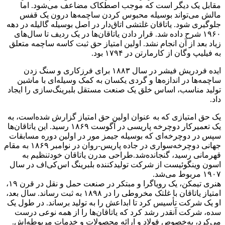
مقابل یک دیگر است که موجب اصطکاک مضاعف می‌شود. اما
مالش می‌تواند بوسیله محبوس کردن ساچمه‌ها درون یک قفس
جلوگیری شود. یاتاقان غلتشی اتاق‌دار در اصل بوسیله گالیله در دهه
۱۹۶۰ شرح داده شد. قرار دادن یاتاقان‌ها در یک ردیف تا سال‌های
زیاد بعد از آن انجام نشد. اولین امتیاز حق ثبت کاسه ساچمه متعلق
به فیلیپ وگان از کارمارتن در ۱۷۹۴ بود.
ایده فردریش فیشر در سال ۱۸۸۳ برای فرزکاری و سنگ زدن
ساچمه‌ها در اندازه‌ها و گردی یکسان به کمک وسیله‌ای با ماشین
تولید مناسب، اساس خلق یک صنعت مستقل بلبرینگ‌سازی را ایجاد
داد.
یک حق امتیازی که به عنوان اولین حق امتیاز گزارش شده‌است، به
یک تعمیرکار دوچرخه پاریسی در آگوست ۱۸۶۹ رسید. این یاتاقان‌ها
سپس در دوچرخه‌ای که بوسیله جیمز مور در اولین دوره مسابقات
جهانی دوچرخه‌سواری در جاده پاریس-روان در نوامبر ۱۸۶۹ به مقام
قهرمانی رسید، گنجانده‌شد.طراحی مدرن یاتاقان خودتنظیم به
اسون وینگوئیست از شرکت تولیدکننده بلبرینگ اس‌کی‌اف در سال
۱۹۰۷ مربوط می‌شد.
هنری تیمکن، یک رویاگرا و مبتکر در صنعت حمل و نقل در قرن ۱۹،
امتیاز یاتاقان با غلتک مخروطی را در ۱۸۹۸ به ثبت رساند. سال بعد،
او یک شرکت تأسیس کرد تا ابداعش را به تولید برساند. در طول یک
سده، شرکت آنقدر رشد کرد که یاتاقان‌ها را از همه نوعی درست
می‌کرد، به‌خصوص فولاد و ارائه محصولات و خدمات مربوطه‌اش.