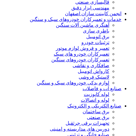
قالبسازی صنعتی
مهندسی ابزار دقیق
انجمن کابینت سازان اصفهان
خدمات و تعمیرکاران خودروهای سبک و سنگین
آهنگری ماشین آلات سنگین
باطری سازی
برق اتومبیل
تزئینات خودرو
تعمیر و فروش لوازم موتور
تعمیرکاران خودرو های سبک
تعمیرکاران خودروهای سنگین
صافکاری و نقاشی
کارواش اتومبیل
لاستیک فروشی
لوازم یدکی خودروهای سبک و سنگین
صنایع آب و فاضلاب
لوله کاپوزیت
لوله و اتصالات
صنایع الکتریکی و الکترونیک
برق ساختمان
برق صنعتی
تجهیزات برقی جرثقیل
دوربین های مداربسته و امنیتی
صنایع خانگی و تزئینی