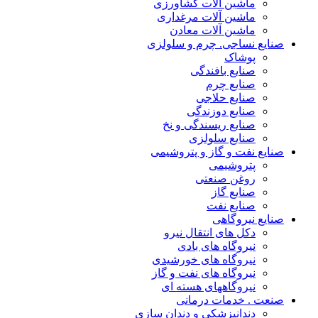
ماشین آلات کشاورزی
ماشین آلات مرغداری
ماشین آلات معادن
صنایع نساجی. چرم و سلولزی
پوشاک
صنایع بافندگی
صنایع چرم
صنایع حلاجی
صنایع دوزندگی
صنایع ریسندگی و نخ
صنایع سلولزی
صنایع نفت و گاز و پتروشیمی
پتروشیمی
روغن صنعتی
صنایع گاز
صنایع نفت
صنایع نیروگاهی
دکل های انتقال نیرو
نیروگاه های بادی
نیروگاه های خورشیدی
نیروگاه های نفت و گاز
نیروگاههای هسته ای
صنعت . خدمات درمانی
دندانپزشکی و دندان سازی