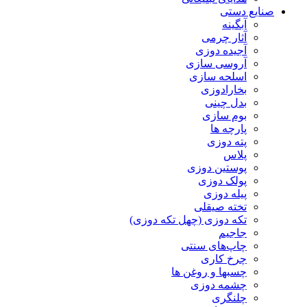
صنایع دستی
آبگینه
آثار چرمی
آجیده دوزی
آروسی سازی
اسلحه سازی
بخارادوزی
بدل چینی
بوم سازی
پارچه ها
پته دوزی
پلاس
پوستین دوزی
پولک دوزی
پیله دوزی
تخته صیقلی
تکه دوزی (چهل تکه دوزی)
جاجیم
چاپ‌های سنتی
چرخ کاری
چسبها و روغن ها
چشمه دوزی
چلنگری