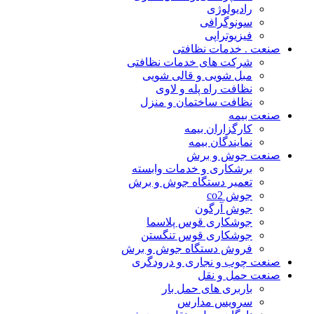
رادیولوژی
سونوگرافی
فیزیوتراپی
صنعت . خدمات نظافتی
شرکت های خدمات نظافتی
مبل شویی و قالی شویی
نظافت راه پله و لاوی
نظافت ساختمان و منزل
صنعت بیمه
کارگزاران بیمه
نمایندگان بیمه
صنعت جوش و برش
برشکاری و خدمات وابسته
تعمیر دستگاه جوش و برش
جوش co2
جوش آرگون
جوشکاری قوس پلاسما
جوشکاری قوس تنگستن
فروش دستگاه جوش و برش
صنعت چوب و نجاری و درودگری
صنعت حمل و نقل
باربری های حمل بار
سرویس مدارس