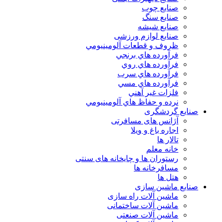
صنایع چوب
صنایع سنگ
صنایع شیشه
صنایع لوازم ورزشی
ظروف و قطعات آلومينيومي
فرآورده هاي برنجي
فرآورده هاي روي
فرآورده هاي سرب
فرآورده هاي مسي
فلزات غير آهني
نرده و حفاظ هاي آلومينيومي
صنایع گردشگری
آژانس های مسافرتی
اجاره باغ و ویلا
تالار ها
خانه معلم
رستوران ها و چایخانه های سنتی
مسافرخانه ها
هتل ها
صنایع ماشین سازی
ماشین آلات راه سازی
ماشین آلات ساختمانی
ماشین آلات صنعتی