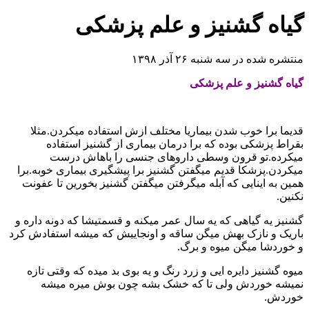
گیاه گشنیز و علم پزشکی
منتشره شده در سه شنبه ۲۶ آذر ۱۳۹۸
گیاه گشنیز و علم پزشکی
قدیما برا خوب شدن بیماریا مختلف ازش استفاده میکردن.مثلا
بقراط پزشکی بوده که برا درمان بیماری از گشنیز استفاده
میکرده.تو قرون وسطی داروهای جنسی را باهاش درست
میکردن.پزشکا قدیم میگفتن گشنیز برا پیشگیری بیماری خوبه.برا
همین به اینایی که آبله میگرفتن میگفتن گشنیز بخورین تا عفونت
نکنین.
گشنیز یه گیاهی که یه سال عمر میکنه و قسمتیشا که دونه داره و
باریک و نازک بهش میگن ساقه و اونجاییش که میشه استفادش کرد
و خوردشا میگن میوه و برگ.
میوه گشنیز دایره ایی و زرد رنگ و یه بوی بد میده که وقتی تازه
نمیشه خوردش ولی تا که خشک بشه چون بوش میره میشه
خوردش.