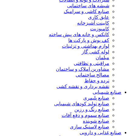
شیشه های ساختمانی
صنایع کاشی و سرامیک
عایق کاری
کابینت آشپزخانه
کامپوزیت
کانکس و خانه های پیش ساخته
کف پوش و پارکت ها
لوازم بهداشتی و تزئینات
لوله کشی گاز
مبلمان
مراقبتی و نظافتی
مشاورین املاک و ساختمان
مصالح ساختمانی
نرده و حفاظ
نقشه برداری و نقشه کشی
صنایع شیمیایی
صنایع پلیمری
صنایع تولید کودهای شیمیایی
صنایع رنگ و رزین
صنایع سموم و دفع آفات
صنایع شوینده
صنایع لاستیک سازی
صنایع غذایی و دارویی