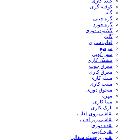
کنده کاری
کوفته گری
گبه
گره چینی
گره خورد
گلابتون دوزی
گلیم
لعاب سازی
مرصع
مس کوبی
مشبک کاری
معرق چوب
معرق کاری
مليله کاری
منبت کاری
منجوق دوزی
مهره
مینا کاری
نازک کاری
نقاشی روی لعاب
نقاشی زیر لعاب
نقده دوزی
نقره کوبی
نقش برجسته سفالی