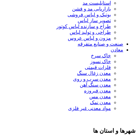
استایلیست مد
بازاریابی مد و فشن
بوتیک و لباس فروشی
تصویر ساز لباس
طراح و سازنده لباس کوتور
طراحی و تولید لباس
مزون و لباس عروس
صنعت و صنایع متفرقه
معادن
خاک سرخ
خاک نسوز
فلزات قیمتی
معدن زغال سنگ
معدن سرب و روی
معدن سنگ آهن
معدن فیروزه
معدن مس
معدن نمک
مواد معدنی غیر فلزی
شهرها و استان ها