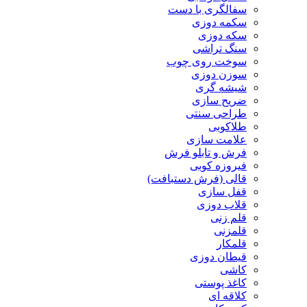
سفالگری با دست
سکمه دوزی
سکه دوزی
سنگ تراشی
سوخت روی چوب
سوزن دوزی
شیشه گری
ضریح سازی
طراحی سنتی
طلاکوبی
علامت سازی
فرش و تابلو فرش
فیروزه کوبی
قالی (فرش دستبافت)
قفل سازی
قلاب دوزی
قلم زنی
قلمزنی
قلمکار
قیطان دوزی
کاشی
کاغذ پوستی
کلاقه ای