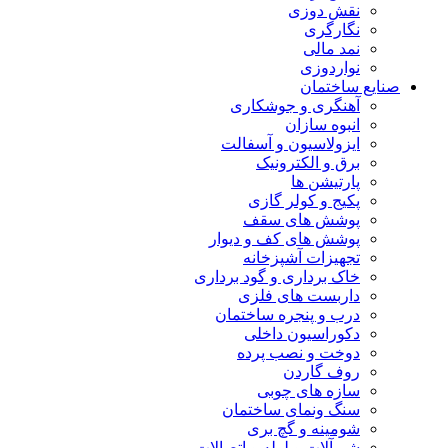
نقش دوزی
نگارگری
نمد مالی
نواردوزی
صنایع ساختمان
آهنگری و جوشکاری
انبوه سازان
ایزولاسیون و آسفالت
برق و الکترونیک
پارتیشن ها
پکیج و کولر گازی
پوشش های سقف
پوشش های کف و دیوار
تجهیزات آشپزخانه
خاک برداری و گود برداری
داربست های فلزی
درب و پنجره ساختمان
دکوراسیون داخلی
دوخت و نصب پرده
روف گاردن
سازه های چوبی
سنگ ونمای ساختمان
شومینه و گچ بری
شیرآلات و لوله و اتصالات