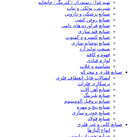
تهیه غذا / رستوران / کترینگ / چایخانه
شیرینی، پولکی و نبات
صنایع پزشکی و دارویی
صنایع روغن کشی
صنایع فرآورده های دامی
صنایع قند سازی
صنایع کنسرو و کمپوت
صنایع نوشابه سازی
صنعت تولید آرد
قهوه و کافه
لوازم قنادی
نشاسته و غلات
صنایع فلزی و محرکه
اتصالات قابل انعطاف فلزی
پرسکاری فلزات
صنایع آهن آلات
صنایع بلبرینگ
صنایع پروفیل آلومینیوم
صنایع پیچ و مهره
صنایع خودرو سازی
صنایع فولاد
صنایع کانی و غیر فلزی
انواع آلياژها
صنایع تجهیزات ایمنی