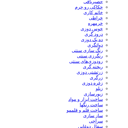
حصیربافی
حکاکی رو چرم
خاتم کاری
خراطی
خرمهره
خوس دوزی
درود گری
ده یک دوزی
دواتگری
رنگ سازی سنتی
رنگرزی سنتی
رودوزی‌های سنتی
ریخته گری
زرتشتی دوزی
زرگری
زغره دوزی
زیلو
زیورسازی
ساخت ابزار و مواد
ساخت رنگها
ساخت قلم و قلممو
ساز سازی
سراجی
سفال دوغابی