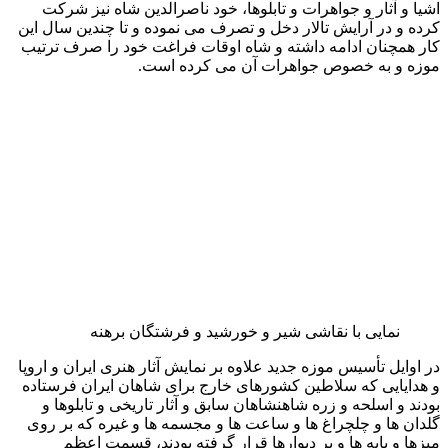
زند روا داشته بود. در سال ۱۲۰۶ ه.ق و به دستور آغا محمد خان
بقایای جسد کریمخان زند را از عمارت کاله فرنگی (محل کنونی
موزه پارس در شیراز) به تهران حمل نمودند و در زیر پله های همین
خلوت کریمخانی که محل عبور و مرور روزانه او بود دفن نمودند.
استخوان های آن پادشاه کریم النفس سال ها لگد کوب قاجاریه بود
و درباریان متملق آن زمان در گذاشتن پای بر سر وسینه وکیل
الرعایا بر یکدیگر سبقت می جستند و معروف است که خود
آغامحمد خان قاجار با نوک شمشیری که بر کمر داشت چند ضربه
ای نیز بر خاک می نواخت.
خلوت کریمخانی
پس از انقراض قاجاریه و در زمان پهلوی اول دستور شکافتن و
کاوش زیر پله های سمت راست جلوخان صادر گردید. کارگران که
آنها نیز از طایفه زند بودند تحت نظر استاد حسین میدانی زیر پله های
مزبور را کنده پس از مقداری خاک برداری قطعات استخوان های
پوسیده شاه زند را بیرون آوردند. پس از جمع آوری استخوان های
وکیل، از وزارت دربار به فرماندار قم دستوری صادر گردید و او
محلی در مقبره شاه صفی و شاه سلطان حسین در قم تعیین نمود و
استخوان های وکیل الرعایا که قسمت اعظم آن خاک شده و فقط
قطعات کوچکی باقی مانده بود به قم حمل شد و در محل مزبور
دفن گردید.