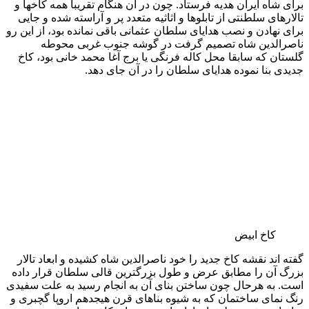
باشد. در شرح آلبوم به نقل از خود عکاس آمده که برای اولین بار از
این مناطق عکاسی شده است.
آلبوم شماره ۸۹۳
شامل ۱۱۶ تصویر و با عکاسی خانه زاد خان باباالحسینی از مناظر
تهران تا شیراز با تاریخ آلبوم: ۱۳۱۹ قمری و تاریخ عکس های
۲۲-۱۳۱۸قمری می باشد، مانند کارخانه قند کهریزک، باغ دولت آباد،
میهمانخانه حسن آباد و علی آباد، دورنمای کوشک نصرت، مناظری
از حرم حضرت عبدالعظیم، باغ فین کاشان، روستاهای بین کاشان
تا اصفهان و مناظری ای تخت جمشید و شیراز.
گنجینه تابلوهای نقاشی کاخ گلستان
این بخش شامل منتخبی از آثار مرحوم میرزا ابوالحسن خان غفاری
کاشانی معروف به « ابوالحسن ثانی » و ملقب به
«صنیع الملک» و همچنین محمد غفاری کاشانی ملقب به
« کمال الملک » می باشد.