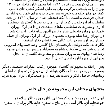
پس از مرگ کریمخان زند در ۱۱۹۳ آقا محمد خان قاجار در ۱۲۰۰
تهران را به پایتختی برگزید، ولی به دلیل لشکر کشی های دائمی
کمتر در مقر حکومت خود به سر می برد، و برای عمارت و آبادانی
چندان فرصت نداشت . تا آنکه فتحعلی شاه در سال ۱۲۱۱ بر تخت
سلطنت ایران جلوس کرد، از آن زمان به بعد با گسترش دستگاه
اداری و تشریفات سلطنتی بناهای متعددی در داخل ارگ تهران
عمدتا در زمان فتحعلی شاه و ناصرالدین شاه قاجار احداث شد .
در دوران رضا شاه پهلوی، بخشهای بزرگی از ارگ تهران، از جمله
حصار دور آن، سردر باب عالی ،ساختمان دفتر استیفا،
نگارخانه، تکیه دولت، نارنجستان، باغ گلشن و ساختمانهای اندرونی
تخریب شد. محل سکونت شاه به سعدآباد وسپس در دوران محمد
رضا شاه پهلوی به نیاوران منتقل و مجموعه گلستان به محل
پذیرایی از میهمانان خارجی تبدیل گردید.
پس از انقلاب مجموعه گلستان همچون اغلب عمارات سلطنتی دیگر
بصورت موزه در آمد تا همگان بتوانند از آن دیدن کرده و از تماشای
زیباییهای حاصل فکر و دست هنرمندان و صنعتگران ایران بهره ببرند
.
بخشهای مختلف این مجموعه در حال حاضر
ایوان تخت مرمر، خلوت کریمخانی ،اتاق موزه (تالار سلام) و
حوضخانه آن، تالار آینه ، تالار عاج یا سفره خانه تالار برلیان یا سفره