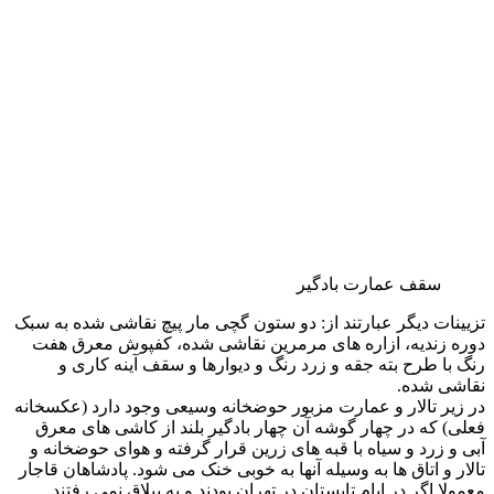
سالطین، محل تمرکز ادارات و امور دیوانی داخلی و خارجی
این سلسله نیز بوده است. از این رو مرکز اسناد خطی دارای
بزرگترین مجموعه پاکت ها و سربرگ های اداری و رسمی قاجار در
جهان می باشد. با توجه به مدرنیزاسیون روش حکومتی قاجار از
دوره محمد شاه قاجار، استفاده از پاکت ها و نامه ها و اوراق اداری
رسمی سربرگ دار، بجای مهرهای سنتی و تذهیب حواشی نامه ها،
مرسوم گردید. امروزه کاخ گلستان دارای مجموعه ای بی نظیر
شامل ده ها هزار نسخه از این اسناد می باشد.
صورت منوی خوراک سفر دوم فرنگستان مظفرالدین
شاه ۱۳۲۰
دومین سفر مظفرالدین شاه به اروپا در سال ۱۳۲۰ قمری و
به مدت شش ماه انجام شد. در این مدت مظفرالدین شاه از
اتریش، آلمان، بلژیک، فرانسه، انگلستان و ایتالیا بازدید کرد.
گنجینه اسناد تصویری کاخ گلستان
نگاتیوهای شیشه ای دوره قاجار
در آلبوم خانه کاخ گلستان مجموعه بزرگی از شیشه ها عکاسی
دوره قاجار موجود می باشد. امولسیون این شیشه های عکاسی از
نیترات نقره بوده و با توجه به قدمت نمونه های موجود، از تکنیک
کلودیون خشک، تر و یا ژالتین برومور استفاده شده است.