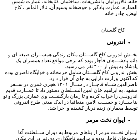
خانه، تالاربرلیان یا تشریفات، ساختمان کتابخانه، عمارت شمس
العماره، عمارت بادگیر و حوضخانه وسیع آن، تالار الماس، کاخ
ابیض، چادر خانه
کاخ گلستان
اندرونی
بخــش اندرونی کاخ گلســتان مکان زندگی همســران صیغه ای و
دائم پادشــاهان قاجار بوده که برخی مواقع تعداد همسران یک
پادشاه به بیش از ۴۰۰ نفر می رسید.
بخش اندرونی کاخ گلســتان شامل حرمخانه و خوابگاه ناصری بوده
که اکنون وزارت دارایی به جای آن قرار دارد.
ناصرالدین شــاه قاجــار در ســال ۱۳۰۱ هجری قمری در ســفر
مشهد، به ابراهیم خان امین الســلطان دستور داد تا عمــارت قدیم
اندرونــی را خراب کرده و تا زمان بازگشــت وی عمارتی بزرگ و نو
بنا ســازد و حســب الامر، متعاقبا در اندک مدتی طرح اندرونی
توسط معماران زبده دربار کشیده و اجرا شد.
ایوان تخت مرمر
ایــوان تخــت مرمر از بناهای مربوط به دوران ســلطنت آغا
محمدخان قاجار بوده و مراسم تاجگذاری وی نیز در این مکان