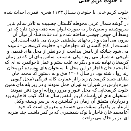
مختصر مطلبی نمی توان به دست آورد. گویا به علت داشتن آینه
کاری های فراوان یا به سبب نصب حوض بلور هشت ضلعی و
چلچراغ هایی که امپراتور روسیه، الکساندر اول، برای فتحعلی شاه
فرستاده بود، این تالار به نام بلور خوانده شده است. تا آنجا که اطلاع
داریم این تالار مسلما تا سال ۱۳۰۰ هجری قمری پابرجا بوده است
زیرا اعتماد السلطنه در نوشته های خود چندین بار به وجود این تالار
آن تاریخ اشاره کرده است. در زمان ناصرالدین شاه که به علت
کهنگی و فرسودگی بناهای قدیم ارگ، اغلب آنها را ویران کرده و به
جایش ساختمان های جدیدی میساختند، این تالار را نیز خراب کرده و
در جایش تالاری به نام تالار برلیان بوجود آوردند ولی گویا کف تالار
جدید را برروی پی های همان تالار بلور نهادند و به همین علت هم
نتوانستند آن را به اندازه کف سایر تالارها بالا ببرند.
نمایی از کاخ گلستان
عمارت بادگیر
عمارت بادگیر در زمان فتحعلی شاه در ضلع جنوبی باغ گلستان
ساخته شد ولی در زمان ناصرالدین شاه توسط حاج علیخان حاجب
الدوله تصرفات عمده ای در آن انجام گرفت و به شکل امروزی
درآمد. با مقایسه تابلوهای آبرنگ بسیار زیبایی که محمود خان ملک
الشعراء در سالهای ۱۲۷۸ و ۱۲۸۱ ه.ق از این عمارت نقاشی کرده و
عکسهایی که بعدها ازآن گرفته شده است می توان چگونگی بعضی