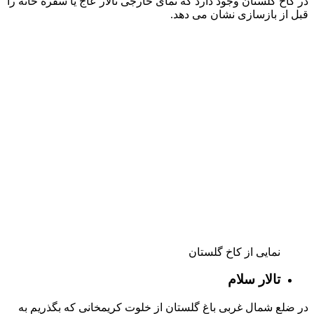
تالار سلام
نخستین موزه سلطنتی و دولتی در ایران که توسط ناصرالدین شاه
تأسیس گردید در داخل عمارات سلطنتی و در یکی از تاالرهای وسیع
عمارت خروجی گلستان بود که بنای آن بین شمس العماره و گوشه
شمال شرقی باغ قرار داشت ولی بعد ها شاه بر اثر مسافرت به
اروپا (۱۲۹۰ ه.ق) و دیدن موزه ها و گالری ها بزرگ کشورهای غربی
تصمیم گرفت موزه ای شبیه به موزه های اروپایی در ارگ سلطنتی
تأسیس و ایجاد نماید. به همین منظور پس از بازگشت به ایران
دستور داد که عمارات قدیمی سمت شمال باغ گلستان را خراب
کرده، اتاق موزه و سرسرا و حوضخانه و ملحقات دیگر آن را ساختند
که اینک تقریبا همگی باقی هستند.
نمایی از ورودی ساختمان تالار سلام در کاخ گلستان
چنین پیداست که بنای تالار موزه و دیگر قسمتهای آن در سال ۱۲۹۳
ه.ق اتمام یافته ولی آرایش و تنظیم تالار موزه و چیدن اشیا و آثار و
نصب تابلوها و غیره سال ها طول کشیده و بالأخره در سال ۱۲۹۶
ه.ق تقریبا به پایان یافته است. از قرار در تنظیم موزه و تعیین محل
اشیا و آثار و جواهرات و تابلوها، خود ناصرالدین شاه نیز شرکت
کرده و در آرایش تالار دخل و تصرف می نموده و تا چندین سال این
کار همچنان ادامه داشته و شاه اوقات فراغت خود را صرف ترتیب
موزه و به خصوص جواهرات آن می کرده است.