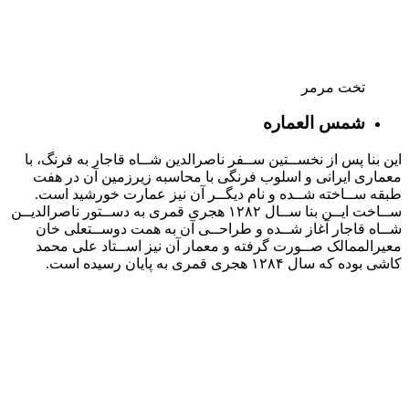
معماری ایرانی و اسلوب فرنگی با محاسبه زیرزمین آن در هفت
طبقه ســاخته شــده و نام دیگــر آن نیز عمارت خورشید است.
ســاخت ایــن بنا ســال ۱۲۸۲ هجری قمری به دســتور ناصرالدیــن
شــاه قاجار آغاز شــده و طراحــی آن به همت دوســتعلی خان
معیرالممالک صــورت گرفته و معمار آن نیز اســتاد علی محمد
کاشی بوده که سال ۱۲۸۴ هجری قمری به پایان رسیده است.
نگاره‌ای از کاشی‌کاری‌های دیوارهٔ عمارت
شمس‌العماره در کاخ گلستان
حوضخانه
عمــارت حوضخانه در طبقــه همکف تالار عاج قرار دارد و از بناهای
دوره ناصرالدین شــاه قاجار محســوب می شود و به اتاق
تابســتانی شهرت داشــته که آب قنات شاهی پس از ورود به داخل
آبنمای آن به حوض های حیاط کاخ گلســتان
می رسیده است.
تالار عاج یا سفره خانه
این تالار آخرین بار در زمان ناصرالدین شاه شاهد تغییرات ظاهری
شــد و به محل نگهداری هدایای پادشاهان خارجی اختصــاص پیدا