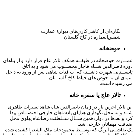
کرد و بعدها در دوازدهمین ســال ســلطنت رضاشاه پهلوی محل
ضیافت مهمانان خارجی شد.
یک نقاشــی آبرنگ که توســط محمودخان ملک الشعرا کشیده شده
در کاخ گلستان وجود دارد که نمای خارجی تالار عاج یا سفره خانه را
قبل از بازسازی نشان می دهد.
نمایی از کاخ گلستان
تالار سلام
در ضلع شمال غربی باغ گلستان از خلوت کریمخانی که بگذریم به
اتاق موزه یا تالار سلام یا تالار تاجگذاری میرسیم. این تالار از همان
آغاز کار به منظور تشکیل موزه بنا گردیده بود ولی سپس به علت
نقل تخت سلطنتی از موزه قدیم و تالار آینه بدین ساختمان و
برگزاری سلام های خاص در آن کم کم نام «تالار سلام» به خود
گرفت .
نمایی از تالار سلام