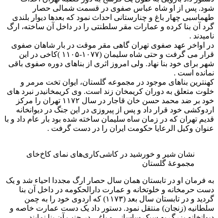
شود. پس از او شاه عباس صفوی در قسمت شمالی حصار
طهماسبی چهار باغ و چنارستانی احداث نمود که بعدها دیوار بلندی
گرد آن بنا کرده و عمارات مقر سلطنتی را در داخل آن ساخته، ارگ
نامیدند .
در اواخر عهد صفوی تهران گاهی مقر موقت در بار شاهان صفوی
قرار می گرفت و حتی شاه سلیمان (۱۰۷۷-۱۱۰۵ )کاخی در این
شهر برای خود بنا نهاد. ولی امروز اثری از بناهای دوره صفوی باقی
نمانده است .
کهنترین بناهای موجود در مجموعه گلستان، ایوان تخت مرمر و
خلوت متعلق به دوران کریمخان زند است. وی کریمخانیدر نبرد های
خود بر ضد محمد حسن خان قاجار در سال ۱۱۷۲ تهران را مرکز
اردوکشی خود قرار داد و پس از پیروزی در این جنگ در دیوانخانه
قدیم تهران که در زمان ساه سلیمان ساخته شده بود بار عام داد و با
عنوان وکیل الرعایا حکومت ایران را در دست گرفت .
نشان شیر و خورشید در کاشی‌کاری‌های نمای کاخ‌خای
مجموعهٔ گلستان
به فرمان او در تابستان همان سال حصار ارگ مجددا احیاء شد و یک
دست حرمخانه و خلوتخانه و عمارت دارالحکومه در داخل آن بنا
گردید و در تابستان سال بعد (۱۱۷۳) که اردوی خود را به چمن
سلطانیه (زنجان) منتقل نمود. دستور داد یک دست عمارت خاصه و
دیوانخانه بزرگ به سبک ساسانی و باغی در جنب آن بنا نمایند .