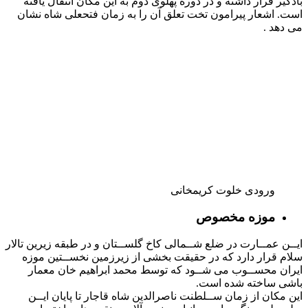
نماسازی شده و پله ها و ازارهای سرسرای کاخ نیز از مرمر سفید و
رگه دار بود «قصر ابیض» نامیده شد.
پس از اتمام بنا ناصرالدین شاه دستور داد قالی بزرگ سلطان
عثمانی را در تالار روبروی هم نصب کردند و ضمنا مقداری از
تابلوهای رنگ و روغنی بزرگ صورت پادشاهان و ملکه های
کشورهای مختلف اروپا را که در سفرهای فرنگستان به عنوان
یادگار به شاه ایران داده ی بعدا فرستاده بودند در تالار مذکور جابه
جا نصب کردند و بدین گونه تالاری با شکوه و در خور پذیرایی
پادشاهان به وجود آمد و آن را «تالار عبدالحمید» نام گذاری کردند.
کاخ ابیض از همان ابتدای بنای خود به محل اشتغال صدر اعظم ها
اختصاص یافت و رییس الوزراها و نخست وزیرهای دولت های بعد
نیز مقر حکومت خودشان را در همین کاخ قرار دادند و جلسات هیات
وزرا نیز در تالار سلطان عبدالحمید تشکیل می یافت.
در حدود سال ۱۳۳۲ه.ش که نخست وزیری از این مکان به خیابان
کاخ منتقل شد، کاخ ابیض در اختیار هنرهای زیبای کشور قرار گرفت
و تعمیرات مختصری در آن به عمل آمده به محل تشکیل نمایشگاه
های موقتی و مرکز فعالیت های اداره کل موزه ها و فرهنگ عامه
اختصاص داده شد. بعد از تشکیل وزارت فرهنگ و هنر و انتقال اداره
فوق به محل جدید خود و همزمان با تاجگذاری پهلوی دوم در سال
۱۳۴۶ ه.ش، در وضع نمای غربی و اتاق های طبقات پایین کاخ
مطابق با شیوه اصلی بنا تغییرات و تعمیرات عمده ای انجام گرفت و
از انهدام و ویرانی آن که به علت رطوبت و کهنگی ساختمان پیش
آمده بود به کلی جلوگیری گردید و در سال ۱۳۴۷ ه.ش به موزه
مردم شناسی اختصاص یافت.