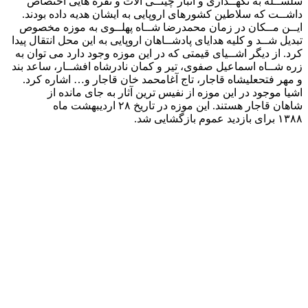
نمایی از کاخ گلستان
کتابخانه نسخ خطی
کتابخانه و گنجینه نسخ خطی کاخ گلستان در اوایل قرن ۱۳ هجری
قمری در کاخ گلستان با همت فتحعلیشاه قاجار تاسیس شد و به نام
کتابخانه شاهنشاهی موسوم شد. فتحعلیشاه توجه خاصی به فن
شریف خطاطی و هنر ظریف نقاشی داشت و هنرمندان چیره دست
روزگار او در آن عصر با نمایش تفاخر و نفایس در عرصه
هنرنمایی به مسابقه پرداختند و آثار گرانبها و بی بدیل خود را
به شاهان اهدا می کردند و این آثار به کتابخانه راه می یافت و در
همین عصر هم مصوران ماهر و چهره پردازان قوی پنجه پا به عرصه
وجود گذاشتند و بازار صنعت نقاشی را به سبک و شیوه خاص
قاجاری خود پیوسته گرم داشتند. بعد از مرگ محمدشاه قاجار، در
زمان سلطنت ناصرالدین شاه یعنی در اوایل نیمه دوم قرن ۱۳
هجری قمری این کتابخانه به نام کتابخانه سلطنتی یا کتابخانه موزه
سرکاری تغییر نام پیداکرد و رو به توسعه بیشتری نهاد. یادداشت
های متعددی به خط ناصرالدین در اغلب نسخ کتابخانه سلطنتی دیده
می شود. در اواخر سلطنت قاجار عنایتی به کتابخانه سلطنتی نگردید
و به طورکلی می توان گفت خلق آثارهنری رو به افول نهادو بسیاری
از کتاب ها متفرق و به بالد دوردست افتاد و مورد تعدی متعدیان بی