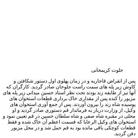
از این تغییرات را معلوم داشت.
عمارت بادگیر گذشته از گوشواره های زیبا و بالاخانه ها و دهلیزها،
دارای تالار بزرگی است که ارسی ها و ستونها و دیواره ها و سقف
آن تماما با نقاشی و زرنگاری و آینه کاری و گچ بری و منبت کاری و
مرمر پوشیده شده و از این حیث یکی از تالارهای پر کار و زیبا و
جالب عمارت سلطنتی قدیم به شمار می رود. تالار شاه نشین این
بنا که بخش اصلی عمارت است، مزین به ۹ ارسی زیبا است.
سقف عمارت بادگیر
تزیینات دیگر عبارتند از: دو ستون گچی مار پیچ نقاشی شده به سبک
دوره زندیه، ازاره های مرمرین نقاشی شده، کفپوش معرق هفت
رنگ با طرح بته جقه و زرد رنگ و دیوارها و سقف آینه کاری و
نقاشی شده.
در زیر تالار و عمارت مزبور حوضخانه وسیعی وجود دارد (عکسخانه
فعلی) که در چهار گوشه آن چهار بادگیر بلند از کاشی های معرق
آبی و زرد و سیاه با قبه های زرین قرار گرفته و هوای حوضخانه و
تالار و اتاق ها به وسیله آنها به خوبی خنک می شود. پادشاهان قاجار
معمولا اگر در ایام تابستان در تهران بودند و به ییلاق نمی رفتند
از این حوضخانه استفاده می کردند و تاج گذاری مظفرالدین شاه
(۱۳۱۳ هجری قمری) نیز که مصادف با تابستان و گرمای شدید
تهران بود در تالار همین عمارت بر روی
تخت طاووس برگزار گردید.