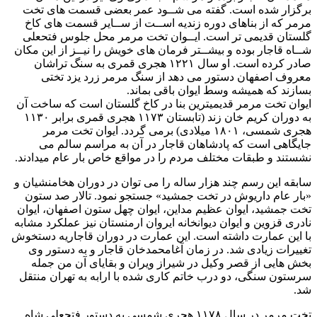
برگزار شده است. گفته می شــود عمر بعضی قسمت های تخت
مرمر که از بناهای دوره زندیه اســت از ســایر قسمت های کاخ
گلستان قدیمی تر است. ایــوان تخت مرمر محل جلوس فتحعلی
شــاه قاجار بوده و بیشــتر فرمان های خویش را نیــز از این مکان
صادر کرده است. او سال ۱۲۲۱ هجری قمری به سنگ تراشان
معروف اصفهان دستور می دهد از سنگ مرمر زرد یزد تختی
بسازند که همیشه وسط ایوان باقی بماند.
ایوان تخت مرمر قدیمیترین بنا در کاخ گلستان است که ساخت آن
به دوران کریم خان زند (تابستان ۱۱۷۳ هجری قمری برابر ۱۱۳۰
هجری شمسی، ۱۸۰۱ میلادی) برمی گردد. ایوان تخت مرمر
جایگاهی است که پادشاهان قاجار در آن به مراسم سالم می
نشستند و طبقات مختلف مردم را در مواقع خاص بار عام میدادند.
سابقه این رسم چند هزار ساله را می توان در دوران هخامنشیان و
«بار عام داریوش در تخت جمشید» جستجو نمود. تالار صد ستون
تخت جمشید، ایوان عظیم مداین، ایوان چهل ستون اصفهان، ایوان
نادری قزوین و ایوان دیوانخانه ایروان ارمنستان نیز عملکرد مشابه
با این عمارت داشته است. این عمارت در دوران قاجاریه دستخوش
تغییرات زیادی شد. در زمان آغامحمدخان قاجار و به دستور وی
بخش هایی از قصر وکیل در شیراز ویران و بقایای آن من جمله
سرستون سنگی، دو درب خاتم کاری شده با ارابه به تهران منتقل
شد.
تخت مرمر در سال ۱۱۷۸ هجری شمسی به دستور فتحعلی شاه