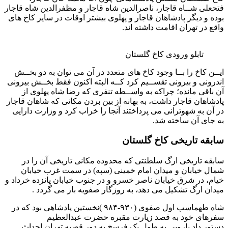
فتحعلی شــاه قاجار، ناصرالدین شاه قاجار و مظفرالدین شاه قاجار
بوده و دیگر پادشاهان قاجار و پهلوی بیشتر اوقات در سایر کاخ های
واقع در تهران اقامت داشته اند.
تابلو ورودی کاخ گلستان
ایــن کاخ را بــا وجود کاخ های متعدد در آن می توان به دو بخــش
اندرونی و بیرونی تقســیم کرد کــه البته اکنون فقط بخــش بیرونی
آن باقی مانده؛ چراکه به واســطه تنفری که رضا شاه پهلوی از
پادشاهان قاجار داشت، به بهانه از بین بردن مکانی که شاهان قاجار
در آن به شهوترانی می پرداختند آنجا را خراب کرد و وزارت دارایی
به جای آن ساخته شد.
سابقه تاریخی کاخ گلستان
سابقه تاریخی ارگ سلطنتی که محدوده مکانی تاریخی آن را در
شمال خیابان و میدان امام خمینی (سپه) در سمت غرب خیابان
خیام، در شرق خیابان ناصر خسرو و در جنوب خیابان پانزده خرداد و
میدان ارگ تشکیل می دهد، به روزگار صفویه باز می گردد .
شاه طهماسب اول صفوی (۹۳۰-۹۸۴ )نخستین پادشاهی بود که در
سفرهای خود به قصد زیارت مقبره حضرت عبدالعظیم
دستور داد بارویی به طول یک فرسخ به دور قصبه تهران احداث