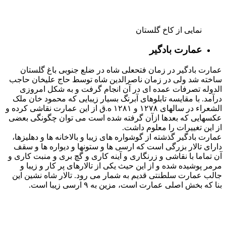
وقفنامه تیموری
وقفنامه تیموری، یک مجلد حاوی ۳۶۰ برگ سند از مجموعه اوراق و
اسناد مربوط به وقفیات امالک نواحی مختلف ایران می باشد که
اکثرا متعلق به اواسط قرن ۹ تا اواسط قرن ۱۰ قمری، در دوران
سیطره ترکمانان قره قویونلو وآق قویونلو بر گستره وسیعی از
نواحی شمالغرب ، غرب و نواحی مرکزی ایران می باشند. در این
وقفنامه روش های وقف امالک و تعیین اهداف وقف کننده با دقت
فراوان شرح داده شده است.
عهدنامه فین کن اشتاین
عهدنامه فین کن اشتاین در سال ۱۲۲۲ قمری در زمان سلطنت
فتحعلی شاه و ناپلئون بناپارت بین میرزا محمد قزوینی به نمایندگی
از دولت ایران و ناپلئون بناپارت از فرانسه در شهر فین کن اشتاین
(از توابع لهستان) در ۱۶ ماده منعقد شد. این عهدنامه در حقیقت به
نفع فرانسه و بر علیه دولتین روس و انگلیس بسته شد اگر چه هیچ
یک از مفاد آن هرگز اجرا نشد.
پاکت ها و سر برگ های رسمی واداری دوره قاجار از
۱۲۵۰ تا ۱۳۵۰ قمری
کاخ گلستان به عنوان مرکز حکومت قاجار، عالوه بر اقامتگاه