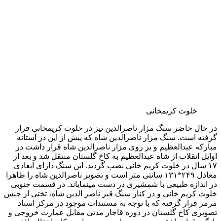
نمایی از تالار اصلی عمارت بادگیر در کاخ گلستان
کاخ ابیض (موزه مردم شناسی)
در اواخر سلطنت ناصرالدین شاه، سلطان عبدالحمید، پادشاه
عثمانی، مقداری اثاثیه عالی و گرانبها از جمله چند دست مبل استیل
لویی شانزدهم و پرده های مخملی و دو قطعه آینه با قاب و پایه ها و
مجسمه های برنزی و مطالی زیبا و چند قطعه قالی بافت ترکیه
برای شاه ایران هدیه فرستاد. چون در آن هنگام تقریبا همه کاخها و
تالارهای سلطنتی از تابلوها و اثاثیه متعدد پر و آراسته شده و جایی
برای نهادن و نصب هدایای سلطان عثمانی باقی نمانده بود، از این رو
ناصرالدین شاه تصمیم گرفت در گوشه جنوب غربی محوطه
گلستان که سابقا محل کاله فرنگی یا برج آغا محمد خانی بود، کاخ
جدیدی بنا نموده هدایای سلطان را در آن جای دهد.
کاخ ابیض
گفته اند نقشه کاخ جدید را خود ناصرالدین شاه کشیده و ابعاد تالار
بزرگ آن را مطابق عرض و طول بزرگترین قالی سلطان قرار داده
است. به هرحال چون ساختن بنای آن به انجام رسید به علت سفیدی
رنگ نمای ساختمان که به شیوه بناهای قرن هیجدهم اروپا گچبری و