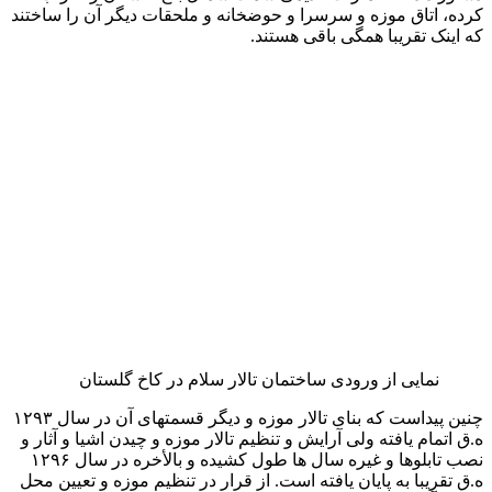
اشاره کرد.
این بنا پس از نخســتین ســفر ناصرالدین شــاه قاجار به فرنگ، با
معماری ایرانی و اسلوب فرنگی با محاسبه زیرزمین آن در هفت
طبقه ســاخته شــده و نام دیگــر آن نیز عمارت خورشید است.
ســاخت ایــن بنا ســال ۱۲۸۲ هجری قمری به دســتور ناصرالدیــن
شــاه قاجار آغاز شــده و طراحــی آن به همت دوســتعلی خان
معیرالممالک صــورت گرفته و معمار آن نیز اســتاد علی محمد
کاشی بوده که سال ۱۲۸۴ هجری قمری به پایان رسیده است.
خلوت کریم خانی
خلوت کریم خانی یا جلوخان ســال ۱۱۷۳ هجری قمری احداث شده
است.
در گوشه شمال غربی محوطه گلستان چسبیده به تالار سالم بنایی
سرپوشیده و ستون دار به صورت ایوان سه دهنه وجود دارد که در
وسط آن حوض جوشی ساخته شده و آب قنات شاه از میان آن
بیرون می آمده و در باغهای سلطنتی جریان می یافته است. این
قسمت از کاخ گلستان که «جلوخان» یا «خلوت کریمخانی» نامیده
می شود چنانکه از نامش پیداست از دو نظر از محل های قدیمی و
تاریخی به شمار می رود : یکی به سبب اساس بنای آن که در زمان
کریمخان نهاده شده و دیگر به علت ستم و عمل ناجوانمردانه ای که
آغامحمد خان قاجار در این محل با استخوان های پوسیده کریمخان