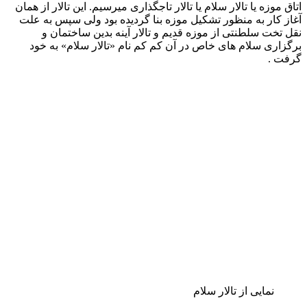
نمایی با نقاشی شیر و خورشید و فرشتگان برهنه
در اوایل تأسیس موزه جدید علاوه بر نمایش آثار هنری ایران و اروپا
و هدایایی که سلاطین کشورهای خارج برای شاهان ایران فرستاده
بودند و اسلحه و زره شاهنشاهان سابق و آثار تاریخی و تابلوها و
گلدان ها و چلچراغ ها و ساعت ها و مجسمه ها و غیره که بر روی
میزها و پایه ها و بر دیوارها قرار گرفته بودند، قسمت اعظم
جواهرات پیاده و اشیا و وصله های جواهر نشان سلطنتی نیز در تالار
موزه در داخل قفسه های شیشه ای به معرض تماشا گذاشته شده
بود که اینک همه آنها در بانک مرکزی ایران خود مخزن و موزه
مستقل و بزرگی را تشکیل داده‌اند.
ورودی ساختمانی که تالارهای آیینه و سلام در آن‌اند.
تالار آیینه
تالار آیینه همزمان با تالار سلام (حدود سال۱۲۹۱ه.ق) ساخته شده و
اصوال جزو بنای موزه جدید محسوب میگردیده است و در آغاز
انتقال اشیا و آثار موزه قدیم به موزه جدید این تالار به «تخت
طاووس» و «تاج کیانی» اختصاص داشت. ساختمان تالار با آن که در
حدود سال ۱۲۹۴ ه.ق پایان یافته بود ولی تزیینات و آینه کاریها و
گچبری های آن تا سال ۱۲۹۹ ه.ق ادامه داشته است. شهرت عمدهٔ