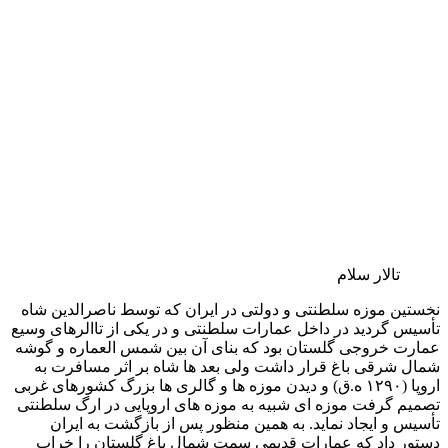
تالار آینه علاوه بر موقع و تزئینات آن بیشتر به واسطه تابلو رنگ و
روغن معروفی است که مرحوم میرزا محمد خان کمال الملک
غفاری به سال ۱۳۰۹ ه.ق از آن تهیه کرده که اینک در تالار سالم کاخ
گلستان محفوظ است.بعد از تالار آینه، تالار یا عمارت عاج قرار دارد.
تاریخ ساختمان این تالار و حوضخانه زیر آن (موزهٔ حوضخانه فعلی)
کاملا معلوم نیست ولی محققا قبل از تالار سلام و تالار آینه انجام
گرفته است. تابلو آبرنگ بسیار زیبایی از محمود خان ملک الشعرا
موجود است که وضع نمای بیرونی تالار را درسال ۱۲۸۶ ه.ق نشان
میدهد و از روی تصویر پیداست که تالار دارای سه ارسی سه دری
بزرگ و ایوانی با ۶ ستون ظریف و یک راه پله از سمت مغرب بوده
است. بنا به گفته اعتماد السلطنه در روزنامه ایران به سال ۱۲۹۶
ه.ق، این بنا مزین به آثار و اشیا اهدایی دربار اروپا به دربار قاجار بوده
و بعدها یعنی در همان سالهای سلطنت ناصرالدین شاه در وضع
ظاهر بنای تالار عاج تغییراتی دادند و ایوان آن را به داخل تالار انداخته
و نما و پنجره‌ های آن را هم سطح و قرینه با تالار سلام ساختند.
تالار آیینه
از جمله ظروفی که در این موزه قرار داده شده میتوان به سرویس
چینی مربوط به جنگ های ناپلئون بناپارت، سرویس اهدایی نیکالی
اول امپراتور روسیه، سرویس جواهر نشان اهدایی ملکه ویکتوریا و
سرویس ساخته شده از سنگ گرانبها مالاشیت اهدایی الکساندر
سوم و سرویس چینی اهدایی ویلهلم به ولیعهد وقت دولت ایران