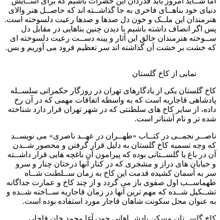
اما شــاید امروز باید قدردان این حضرات باشیم که برای آســایش
دنیای خود بناهــای فاخری به جا گذاشــته اند که حاصــل هنر والای
هنرمندان این ملــک و خون دل صدها و صدها رعیت دلسوخته است.
پس اگر انصاف داشته باشیم با دیدن چنین بناهایی در مقابل دل
ســوخته هنرمندان خالق این آثار و پینه دســت رعیت دلسوخته ای
که خشت بر خشت آن گذاشته اند سر تعظیم فرود می آوریم و بس.
نمایی از کاخ گلستان
کاخ گلستان یکی از یادگارهای تهران در روزگار حکمرانی سلســله
پادشاهی قاجاریه است که به واسطه اتفاقات مهمی که در آن رخ
داده، از سایر کاخ های سلطنتی که در شهر تهران قرار دارد شناخته
شده تر و نام آشناتر است.
ناصــر نجمــی در کتــاب «طهــران در عهــد ناصری» می نویســد
که وجه تسمیه کاخ گلستان به دلیل قرار گرفتن و محصور شــدن
آن در باغ یا گلســتانی بوده که پیرامون آن باغچه هایی قرار داشــته
و خیابان های دراز و مشجری که در کنار آنها درختان چنار و سرو
سر به آسمان کشیده قدمت این کاخ به زمان ســلطنت شــاه
طهماســب اول صفوی باز می گردد و از چند کاخ و عمارت جداگانه
تشــکیل شــده که مهم ترین آنها در زمان قاجاریه ســاخته شــده و
به عنوان محل سکونت شاهان قاجار مورد استفاده بوده است.
کاخ گلســتان مسکن پادشــاهانی چون آغا محمد خان قاجار،