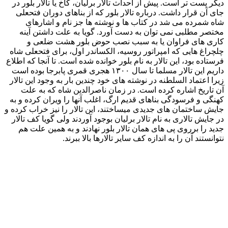
«شاهنامه بایسنقری» به قطع رحلی است در سبک هرات و ۷۰۰
صفحه دارد. هر صفحه شامل ۳۱ سطر و هر سطر ۳ بیت به قلم
نستعلیق و با کتابت خفی جعفر بایسنقری است.این نسخه نفیس در
سال ۸۳۳ ه.ق./۸۰۹ خورشیدی روی کاغذ خانبالغ نخودی کتابت شده
است.نسخه شاهنامه بایسنقری با ۲۲ تصویر مینیاتور آبرنگی آراسته
شده است. جلد این نسخه، چرمی ضربی زر پوش با دو حاشیه
روغنی در بیرون و سوخت معرق زرین بر زمینه الجوردی در داخل
است.
این اثر در حال حاضر در گنجینه نسخ خطی کاخ گلستان به
شماره ۷۱۶ نگه داری می شود. شاهنامه بایسنقری در سال ۱۳۸۷
شمسی به شماره ۱۰۰۲ در فهرست آثار ملی ایران و در سال ۱۳۸۶
در فهرست حافظه جهانی یونسکو به ثبت رسید. قرآن بایسنقری
(شماره ثبت: ۴-۱۶۲۱) ورق های قرآن بایسنقری که در قرن نهم
قمری و بر روی کاغذ سمرقندی کتابت شده اند، به صورت پنج برگ
جداگانه در کتابخانه سلطنتی کاخ گلستان نگهداری می شوند. دیگر
اوراق این قرآن در سایر کتابخانه های ایران مثل کتابخانه ملک و
کتابخانه آستان قدس رضوی و در برخی کشورهای خارجی و
مجموعه های خصوصی وجود دارد. قرآن بایسنقری به قلم محقق
جلی عالی تحریر شده و هر صفحه آن دارای ابعاد: ۱۷۷ * ۱۰۱ سانتی
متر و ۷ سطر است. اسامی سوره ها نیز به قلم رقاع زرین و
سرسوره ها و عالئم قرآن مذهب می باشند.
گنجینه اسناد خطی کاخ گلستان