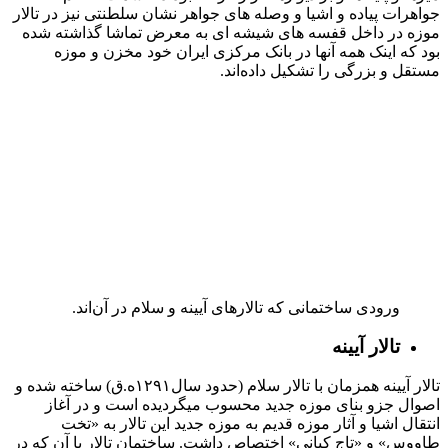
خلوت کریمخانی
در حال حاضر سنگ مزار ناصرالدین نیز در خلوت کریمخانی قرار
گرفته است. سنگ مزار ناصرالدین شاه که پیش از این در آستانه
مبارکه عبدالعظیم و بر روی مزار ناصرالدین شاه قرار داشت در
اوایل انقلاب از شاه عبدالعظیم به کاخ گلستان منتقل شد و بعد از
۱۷ سال در خلوت کریم خانی نصب گردید. این سنگ دارای ابعادی
معادل ۲۴۹*۱۳۱ سانتی متر است و تصویر ناصرالدین شاه را ظاهرا
در اندازه طبیعی با شمشیری در دست مینمایاند. در قسمت جنوبی
خلوت کریم خانی و در کنار سنگ قبر ناصر الدین شاه، تختی از جنس
مرمر قرار گرفته که با توجه به مستندات موجود در مرکز اسناد
تصویری کاخ گلستان در دوره قاجار مدتی مقابل عمارت خروجی و
بادگیر قرار داشته و در دوره پهلوی دوم به این مکان انتقال یافته
است. اشعار پیرامون تخت تعلق آن را به زمان فتحعلی شاه نشان
می دهد .
ورودی خلوت کریمخانی
موزه مخصوص
ایــن عمــارت در ضلع شــمالی کاخ گلســتان و در طبقه زیرین تالار
سلام قرار دارد که در حقیقت بخشی از زیرزمین نخســتین موزه