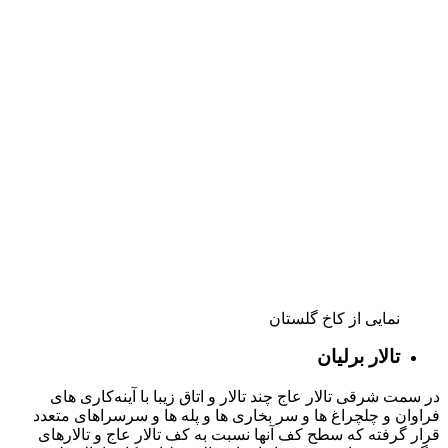
مرکز اسناد خطی
مرکز اسناد خطی کاخ گلستان یکی از بزرگ ترین و مهم ترین مراکز
اسناد خطی در کشور ایران و از لحاظ تعداد اسناد خطی و مکتوب
دوران قاجار، یکی از مراکز مهم در نوع خود در سطح جهان است.
این مجموعه با داشتن بیش از ۵۰۰ هزار سند شامل کتب خطی با
عناوین مخلتف علمی، نجوم، مذهبی، فلسفه و دیگر علوم انسانی،
همچنین فرامین پادشاهان دوران قاجاریه، نت های دست نویس
موسیقی کلاسیک اروپا توسط بزرگان موسیقی کالسیک جهان در
قرن ۱۹ میلادی، اسناد برخی قراردادهای فیما بین ایران و
دیگر کشورهای جهان در قرن نوزدهم میلادی، مجموعه پاکت و سر
برگ های دوران قاجار که با توجه به تنوع و تعداد آنها در جهان بی
نظیر است و مجموعه ای از نامه ها و
مکاتبات حکومتی و اداری از دوران قاجار تا دوران پهلوی اول، می
تواند به عنوان یکی از بزرگ ترین ذخایر علمی و فرهنگی کشور، در
سطح داخلی و بین المللی به ارائه خدمات به پژوهشگران و دانش
پژوهان و دانشمندان بپردازد.
گنجینه نسخ خطی کاخ گلستان
شاهنامه بایسنقری گنجینه ای در کاخ گلستان