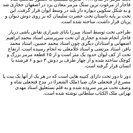
قاجار از مرغوب ترین سنگ مرمر معادن یزد در اصفهان حجاری شد
و به شکل سکویی دیواره دار بلند در وسط ایوان قرار گرفت. این
تخت بر پایه داستان تخت حضرت سلیمان که بر روی دوش دیوان و
پریان قرار داشت، ساخته شده است.
طراحی تخت توسط استاد میرزا بابای شیرازی نقاش باشی دربار
قاجار انجام شده و حجاری آن تحت سرپرستی استاد محمد ابراهیم
اصفهانی و استادان دیگری چون استاد محمد حسین، استاد محمد
باقر، استاد مرتضی و استاد غلامعلی به انجام رسیده است. ارتفاع
تخت از کف ایوان حدود یک متر است و از ۶۵ قطعه مرمر بزرگ و
کوچک ساخته شده و از چهار طرف بر دوش ۳ دیو و ۶ فرشته یا
انسان قرار گرفته است.
دور تا دور تخت دارای کتیبه هایی است که در هر یک از آنها یک بیت یا
مصرع از فتحعلی خان صبا (ملک الشعرا) در مدح فتحعلی شاه و
وصف تخت مرمر سروده شده و به قلم نستعلیق استاد مهدی
تهرانی ملک الکتاب سلطانی نوشته شده است.
تخت مرمر
شمس العماره
این بنا پس از نخســتین ســفر ناصرالدین شــاه قاجار به فرنگ، با