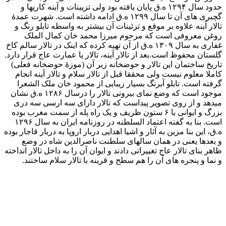
ایران محســوب می شــود که توسط محمد ابراهیم خان معمار
باشی ساخته شده است.
این مکان از زمان ســلطنت ناصرالدین شاه قاجار تا پایان ایــن
سلســله به نگهــداری و انبار چینــی آلات و نقره هایی اختصاص
داشــت که سلاطین کشورهای اروپایی به ایشان هدیه داده بودند.
ایــن مــکان در زمان محمدرضا شــاه پهلــوی به موزه مخصوص
تبدیل شــد و کلیه هدایای پادشــاهان اروپایی به این محل انتقال پیدا
کرد. از دیگر اشــیای قیمتی که در این موزه وجود دارد می توان به
زره شــاه اسماعیل صفوی، تیر و کمان نادرشاه افشــار، ساعد بند
و مهر فتحعلیشاه قاجار، تاج آغامحمد خان قاجار و… اشاره کرد.
اشیا موجود در این موزه از نفیس ترین آثار به جای مانده از
شاهان قاجار هستند. این موزه در تاریخ ۲۸ اردیبهشت ماه
۱۳۸۸ برای بازدید عموم بازگشایی شد.
نمایی از کاخ گلستان
نگارخانه
نگارخانــه در ضلــع شــمالی کاخ گلســتان و بین خلوت کریم
خانــی و موزه مخصوص واقع شــده و محل به نمایش گذاشته شدن
گنجینه نفیس تابلوهای نقاشی هنرمندان دوره قاجار است که در آن
سیر تحول نقاشی ایران و آثار هنرمندان مشهور این دوره تاریخی
دیده می شود. نگارخانه مجموعه ای بی نظیر از آثار و پرده های