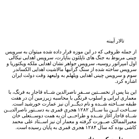
نقاشی استادان بزرگ ایران در طی دوره قاجار است که با وسواس
و دقتی خاص در کنار هم چیده شده اند. مکان فعلی پرده های
نقاشی ایرانی در ضلع شمال غربی کاخ گلستان که امروزه به عنوان
نگارخانه (بخشی از حوضخانه یا طبقه تحتانی اتاق موزه، تالار سلام یا
تاجگذاری) بازشناخته می شود، در حقیقت ساخته و پرداخته و
برگرفته از سفر اول فرنگستان ناصرالدین شاه قاجار به اروپا
(۱۲۵۲ ه.ش) و عزم وی در ایجاد تغییراتی در ارگ سلطنتی است.
معماری اتاق موزه (تالار سلام)، تالار آینه و سرسرا و حوضخانه های
مربوط به آنها یعنی نگارخانه فعلی و موزه مخصوص به وسیله حاجی
ابوالحسن معمار نوایی ملقب به معمار باشی یا صنیع الملک اصفهانی
و با مباشرت بنایی میرزا یحیی خان معتمد الملک ساخته شده است.
نمایی از کاخ گلستان
تالار برلیان
در سمت شرقی تالار عاج چند تالار و اتاق زیبا با آینه‌کاری های
فراوان و چلچراغ ها و سر بخاری ها و پله ها و سرسراهای متعدد
قرار گرفته که سطح کف آنها نسبت به کف تالار عاج و تالارهای
دیگر پست تر است. پیش از احداث تالار برلیان، کاخ یا تالار بلور در
جای آن قرار داشت. درباره تالار بلور که از بناهای دوران فتحعلی
شاه شمرده می شد در کتاب ها و نوشته ها جز نام و اشارهای