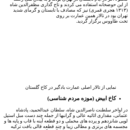
آلبوم ها
آلبوم شماره ۱۳۷
شامل ۱۸ تصویر از پل شوشتر، شهر دزفول، حفاری های دمورگان،
پرشل خواننده خطوط میخی، قلعه فرانسوی ها، مقبره شوش
دانیال و . . . دست نوشته آغازین آلبوم: «آلبوم عکس هایی که چاکر
خانه زاد حیدر میالنی دکتر در سنه تنگوزئیل ۱۳۱۷ در مراجعت از
ماموریت عربستان که مخصوص به معیت فرانسه ها در کاوش شهر
شوش بود بر حسب المرالعلی برداشته و تقدیم می نماید.»
آلبوم شماره ۲۳۲
شامل ۲۳ تصویر از شخصیت های دربار، بیوتات و اردوگاه سلطنتی
جاجرود می باشد. این آلبوم به هنگام تقدیم به ناصرالدین شاه خالی
بوده و تصاویر در سال های بعد از ۱۲۷۵ و احتماال توسط خود شاه
به آلبوم اضافه شده اند. دست نوشته آلبوم: «پیشکش بنده آستان
شهریاری ملک قاسم میرزا به تاریخ شانزدهم رجب المرجب سنه
۱۲۶۶»
آلبوم شماره ۳۳۵
شامل ۳۶ تصویر از تخت جمشید، پاسارگاد و دیگر اماکن تاریخی
منطقه پارس با عکاسی لوئیجی پشه و به تاریخ ۱۲۷۴ قمری می