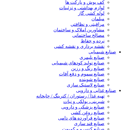
کف پوش و پارکت ها
لوازم بهداشتی و تزئینات
لوله کشی گاز
مبلمان
مراقبتی و نظافتی
مشاورین املاک و ساختمان
مصالح ساختمانی
نرده و حفاظ
نقشه برداری و نقشه کشی
صنایع شیمیایی
صنایع پلیمری
صنایع تولید کودهای شیمیایی
صنایع رنگ و رزین
صنایع سموم و دفع آفات
صنایع شوینده
صنایع لاستیک سازی
صنایع غذایی و دارویی
تهیه غذا / رستوران / کترینگ / چایخانه
شیرینی، پولکی و نبات
صنایع پزشکی و دارویی
صنایع روغن کشی
صنایع فرآورده های دامی
صنایع قند سازی
صنایع کنسرو و کمپوت