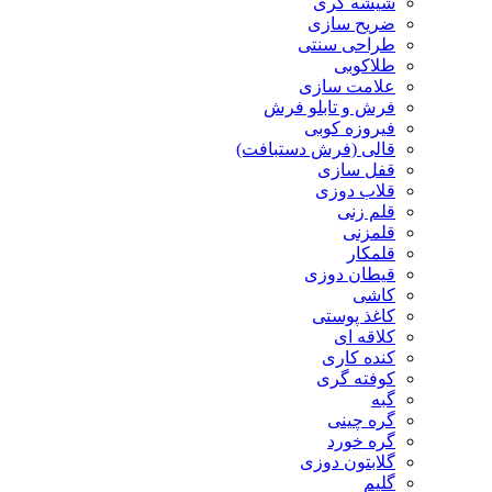
شیشه گری
ضریح سازی
طراحی سنتی
طلاکوبی
علامت سازی
فرش و تابلو فرش
فیروزه کوبی
قالی (فرش دستبافت)
قفل سازی
قلاب دوزی
قلم زنی
قلمزنی
قلمکار
قیطان دوزی
کاشی
کاغذ پوستی
کلاقه ای
کنده کاری
کوفته گری
گبه
گره چینی
گره خورد
گلابتون دوزی
گلیم