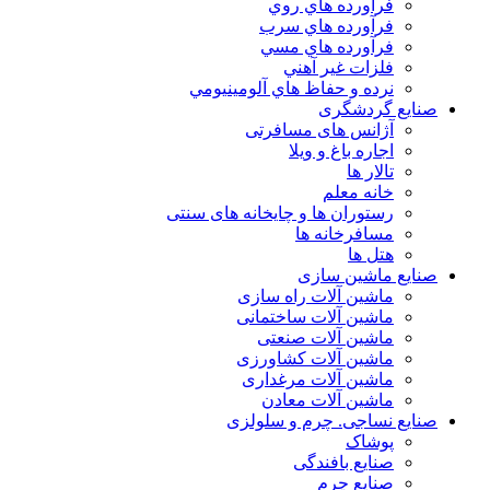
فرآورده هاي روي
فرآورده هاي سرب
فرآورده هاي مسي
فلزات غير آهني
نرده و حفاظ هاي آلومينيومي
صنایع گردشگری
آژانس های مسافرتی
اجاره باغ و ویلا
تالار ها
خانه معلم
رستوران ها و چایخانه های سنتی
مسافرخانه ها
هتل ها
صنایع ماشین سازی
ماشین آلات راه سازی
ماشین آلات ساختمانی
ماشین آلات صنعتی
ماشین آلات کشاورزی
ماشین آلات مرغداری
ماشین آلات معادن
صنایع نساجی. چرم و سلولزی
پوشاک
صنایع بافندگی
صنایع چرم