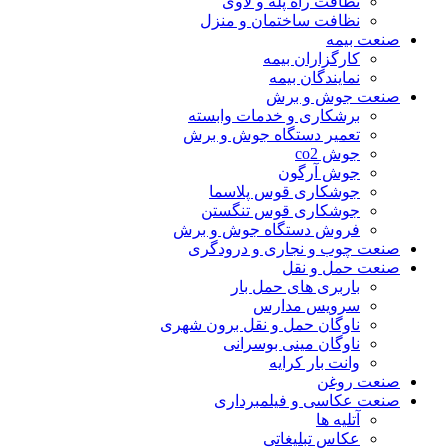
نظافت راه پله و لاوی
نظافت ساختمان و منزل
صنعت بیمه
کارگزاران بیمه
نمایندگان بیمه
صنعت جوش و برش
برشکاری و خدمات وابسته
تعمیر دستگاه جوش و برش
جوش co2
جوش آرگون
جوشکاری قوس پلاسما
جوشکاری قوس تنگستن
فروش دستگاه جوش و برش
صنعت چوب و نجاری و درودگری
صنعت حمل و نقل
باربری های حمل بار
سرویس مدارس
ناوگان حمل و نقل برون شهری
ناوگان مینی بوسرانی
وانت بار کرایه
صنعت روغن
صنعت عکاسی و فیلمبرداری
آتلیه ها
عکاس تبلیغاتی