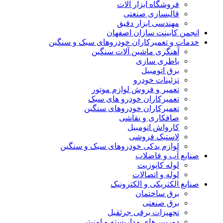
فروشگاه ابزار آلات
قالبسازی صنعتی
مهندسی ابزار دقیق
انجمن کابینت سازان اصفهان
خدمات و تعمیرکاران خودروهای سبک و سنگین
آهنگری ماشین آلات سنگین
باطری سازی
برق اتومبیل
تزئینات خودرو
تعمیر و فروش لوازم موتور
تعمیرکاران خودرو های سبک
تعمیرکاران خودروهای سنگین
صافکاری و نقاشی
کارواش اتومبیل
لاستیک فروشی
لوازم یدکی خودروهای سبک و سنگین
صنایع آب و فاضلاب
لوله کاپوزیت
لوله و اتصالات
صنایع الکتریکی و الکترونیک
برق ساختمان
برق صنعتی
تجهیزات برقی جرثقیل
دوربین های مداربسته و امنیتی