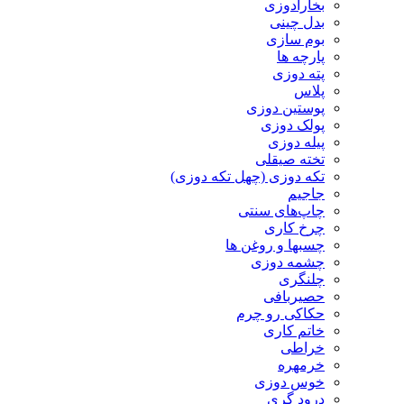
بخارادوزی
بدل چینی
بوم سازی
پارچه ها
پته دوزی
پلاس
پوستین دوزی
پولک دوزی
پیله دوزی
تخته صیقلی
تکه دوزی (چهل تکه دوزی)
جاجیم
چاپ‌های سنتی
چرخ کاری
چسبها و روغن ها
چشمه دوزی
چلنگری
حصیربافی
حکاکی رو چرم
خاتم کاری
خراطی
خرمهره
خوس دوزی
درود گری