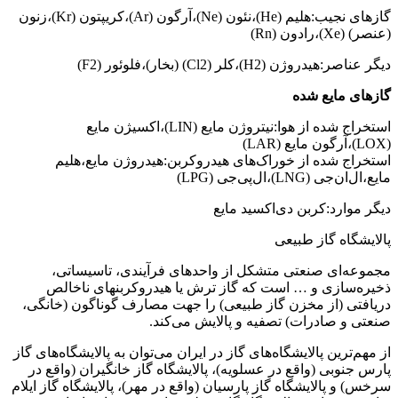
گازهای نجیب:هلیم (He)،نئون (Ne)،آرگون (Ar)،کریپتون (Kr)،زنون
(عنصر) (Xe)،رادون (Rn)
دیگر عناصر:هیدروژن (H2)،کلر (Cl2) (بخار)،فلوئور (F2)
گازهای مایع شده
استخراج شده از هوا:نیتروژن مایع (LIN)،اکسیژن مایع
(LOX)،آرگون مایع (LAR)
استخراج شده از خوراک‌های هیدروکربن:هیدروژن مایع،هلیم
مایع،ال‌ان‌جی (LNG)،ال‌پی‌جی (LPG)
دیگر موارد:کربن دی‌اکسید مایع
پالایشگاه گاز طبیعی
مجموعه‌ای صنعتی متشکل از واحدهای فرآیندی، تاسیساتی،
ذخیره‌سازی و … است که گاز ترش یا هیدروکربنهای ناخالص
دریافتی (از مخزن گاز طبیعی) را جهت مصارف گوناگون (خانگی،
صنعتی و صادرات) تصفیه و پالایش می‌کند.
از مهم‌ترین پالایشگاه‌های گاز در ایران می‌توان به پالایشگاه‌های گاز
پارس جنوبی (واقع در عسلویه)، پالایشگاه گاز خانگیران (واقع در
سرخس) و پالایشگاه گاز پارسیان (واقع در مهر)، پالایشگاه گاز ایلام