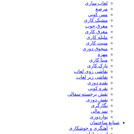
لعاب سازی
مرصع
مس کوبی
مشبک کاری
معرق چوب
معرق کاری
مليله کاری
منبت کاری
منجوق دوزی
مهره
مینا کاری
نازک کاری
نقاشی روی لعاب
نقاشی زیر لعاب
نقده دوزی
نقره کوبی
نقش برجسته سفالی
نقش دوزی
نگارگری
نمد مالی
نواردوزی
صنایع ساختمان
آهنگری و جوشکاری
انبوه سازان