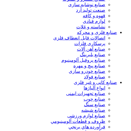
صنایع نوشابه سازی
صنعت تولید آرد
قهوه و کافه
لوازم قنادی
نشاسته و غلات
صنایع فلزی و محرکه
اتصالات قابل انعطاف فلزی
پرسکاری فلزات
صنایع آهن آلات
صنایع بلبرینگ
صنایع پروفیل آلومینیوم
صنایع پیچ و مهره
صنایع خودرو سازی
صنایع فولاد
صنایع کانی و غیر فلزی
انواع آلياژها
صنایع تجهیزات ایمنی
صنایع چوب
صنایع سنگ
صنایع شیشه
صنایع لوازم ورزشی
ظروف و قطعات آلومينيومي
فرآورده هاي برنجي