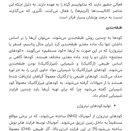
فعالی حضور دارند که متابولیسم گیاه را به عهده دارند. به دلیل اینکه این
عناصر کاتالیست‌ها (آنزیم‌ها) را فعال می‌کنند، تأثیری که می‌گذارند
نسبت به درصد وزنشان بسیار فراتر است.
طبقه‌بندی
کودها به چندین روش طبقه‌بندی می‌شوند. می‌توان آن‌ها را بر اساس
داشتن تنها یک ماده مغذی طبقه‌بندی کرد (برای مثال پتاسیم، فسفر یا
نیتروژن) که در این صورت به آن‌ها «کود مستقیم» می‌گویند. «کودهای
مجتمع» دارای دو یا چند ماده مغذی مختلف هستند. کودها گاهی بر
اساس طبیعی (ارگانیک) و شیمیایی (غیرارگانیک) بودن طبقه‌بندی
می‌شوند. کودهای غیرارگانیک یا شیمیایی مواد حاوی کربن را، به جز اوره
حذف می‌کنند. کودهای طبیعی یا ارگانیک معمولاً گیاهان (بازیافت شده)
هستند یا از حیوانات گرفته می‌شوند. به کودهای غیرارگانیک معمولاً کود
شیمیایی گفته می‌شود چرا که برای تهیه آن‌ها باید چندین فرایند
شیمیایی انجام داد.
تولیدکودهای نیتروژن
کودهای نیتروژن از آمونیاک (NH3) ساخته می‌شوند، که در برخی مواقع
مستقیماً به داخل زمین تزریق می‌شوند. آمونیاک توسط فرایند هابر-بوش
ساخته می‌شود.[۹] در این فرایند انرژی-بالا، گاز طبیعی (CH4) معمولاً