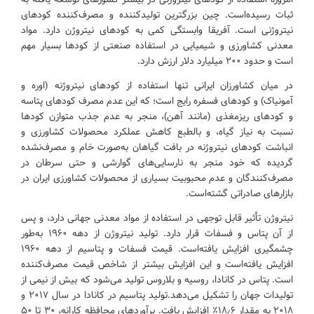
ثبات رسیده‌است. چین بزرگترین تولیدکننده و مصرف‌کننده کودهای
نیتروژنی است. آفریقا وابستگی کمی به کودهای نیتروژن دارد. مواد
معدنی کشاورزی و شیمیایی در استفاده صنعتی از کودها بسیار مهم
است و حدود ۲۰۰ میلیارد دلار ارزش دارد.
در میان کشاورزان ایرانی تنها استفاده از کودهای نیتروژنه (اوره و
آمونیاک) و کودهای فسفره رایج است؛ که این عدم مصرف کودهای پتاسه
و کودهای ریزمغذی (مانند آهن)، منجر به عدم جذب متوازن کودها
نسبت به نیاز گیاه، و بالطبع کاهش عملکرد محصولات کشاورزی و
انباشت کودهای نیتروژنه در بافت گیاهان به‌صورت خام و مصرف‌نشده
گردیده که خود منجر به نارسایی‌‌های گوارشی و حتی سرطان در
مصرف‌کنندگان و عدم محبوبیت بسیاری از محصولات کشاورزی ایران در
بازارهای صادراتی گشته‌است.
نیتروژن تأثیر قابل توجهی در استفاده از مواد معدنی جهانی دارد، و پس
از آن پتاس و فسفات قرار دارد. تولید نیتروژن از دهه ۱۹۶۰ به‌طور
چشمگیری افزایش یافته‌است. قیمت فسفات و پتاسیم از دهه ۱۹۶۰
افزایش یافته‌است و این افزایش بیشتر از شاخص قیمت مصرف‌کننده
است. پتاس در کانادا، روسیه و بلاروس تولید می‌شود که بیش از نیمی از
تولیدات جهان را تشکیل می‌دهد.تولید پتاسیم در کانادا در سال ۲۰۱۷ و
۲۰۱۸ به مقدار ۱۸٫۶٪ افزایش یافت. برآوردهای محافظه کارانه، ۳۰ تا ۵۰