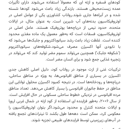
کودهای فسفره و ازته ای که معمولاً استفاده می‌شوند دارای تأثیرات
عمده زیست‌محیطی هستند. بارندگی زیاد باعث می‌شود کودها شسته
شده و در آبراه‌ها جاری شوند.رواناب کشاورزی یکی از عوامل اصلی در
اوتروفیکاسیون بدنه‌های آب شیرین است. به عنوان مثال، در ایالات
متحده، حدود نیمی از دریاچه‌ها یوتروفیک هستند. عامل اصلی در
اوتروفیکاسیون، فسفات است که به‌طور معمول یک ماده مغذی محدود
کننده است. غلظت زیاد باعث رشد سیانوباکتریوم و جلبک‌ها می‌شود که
با نابودی آنها اکسیژن مصرف می‌شود.شکوفه‌های سیانوباکتریوم
(‘شکوفه جلبک’) همچنین می‌تواند سموم مضر تولید کند که می‌تواند در
زنجیره غذایی جمع شود و برای انسان مضر است.
ترکیبات غنی از ازت موجود در رواناب کود، دلیل اصلی کاهش جدی
اکسیژن در بسیاری از مناطق اقیانوس‌ها، به ویژه در مناطق ساحلی،
دریاچه‌ها و رودخانه‌ها است. در نتیجه کمبود اکسیژن محلول توانایی این
مناطق در حفظ جانوران اقیانوسی را بسیار کاهش می‌دهد. تعداد مناطق
مرده اقیانوسی در نزدیکی خطوط ساحلی مسکونی در حال افزایش است.
از سال ۲۰۰۶، به‌طور فزاینده ای استفاده از کود ازته در شمال غربی اروپا
و ایالات متحده کنترل و محدود می‌شود.اگر بتوان اوتروفیکاسیون را
معکوس کرد، ممکن است دهه‌ها طول بکشد تا نیترات‌های تجمع یافته
در آب‌های زیرزمینی توسط فرایندهای طبیعی تجزیه شوند.