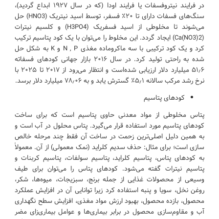
در فرایند نیتروفسفات یا فرایند اودا (که در سال ۱۹۲۷ ابداع گردید)،
سنگ‌های فسفات دارای تا ۲۰٪ فسفر، توسط اسید نیتریک (HNO3) حل
می‌شوند تا مخلوطی از اسید فسفریک (H3PO4) و کلسیم نیترات
(Ca(NO3)2) ایجاد گردد. این مخلوط را می‌توان با یک کود پتاسیم ترکیب
کرد و یک کود ترکیبی با سه ماکروماده مغذی N , P و K به شکل حل
شده به راحتی تولید کرد. در سال ۲۰۱۶ بازار جهانی کودهای فسفاته
۵۱٫۶ میلیارد دلار ارزیابی شده‌است و انتظار می‌رود از ۲۰۱۷ تا ۲۰۲۵ با
نرخ رشد مرکب سالانه ۵٫۱٪ گسترش یابد و به ۷۸٫۰۶ میلیارد دلار برسد.
کودهای پتاسیم
پتاس مخلوطی از مواد معدنی حاوی پتاسیم است که برای ساخت
کودهای پتاسیم مورد استفاده قرار می‌گیرد. پتاس محلول در آب است و
به همین دلیل اصلی‌ترین زحمت در ساخت آن فقط چند مرحله خالص
سازی است؛ برای مثال: حذف سدیم کلراید (نمک معمولی) از آن. معمولاً
به کودهای پتاس، پتاسیم کلراید، پتاسیم سولفات، پتاسیم کربنات و
پتاسیم نیترات گفته می‌شود. کودهای پتاس را می‌توان برای طیف
وسیعی از محصولات غذایی از جمله برنج، سبزیجات، میوه‌ها، شکر،
روغن نخل، سویا و پنبه استفاده کرد زیرا توانایی آن در افزایش عملکرد
محصول، بازده محصول، بهبود ارزش مواد مغذی، افزایش سطح نگهداری
آب و مقاوم‌سازی محصول در برابر بیماری‌ها و عوامل بیماری‌زای مضر