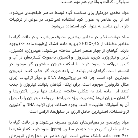
سیلیکن، کبالت و وانادیم هم مهم هستند.
مواد مغذی موردنیاز برای سلامت گیاه توسط عناصر طبقه‌بندی می‌شود،
اما از این عناصر به عنوان کود استفاده نمی‌شود. در عوض از ترکیبات
دارای این عناصر به عنوان کود استفاده می‌شود.
مواد درشت‌مغذی در مقادیر بیشتری مصرف می‌شوند و در بافت گیاه با
مقادیر مختلف از ۰٫۱۵٪ تا ۶٪ برپایه ماده خشک (رطوبت ماده ۰٪) وجود
دارند. گیاهان از چهار عنصر اصلی ساخته می‌شوند: هیدروژن، اکسیژن،
کربن و نیتروژن. کربن، هیدروژن و اکسیژن به‌صورت گسترده‌ای در آب و
کربن دی‌اکسید وجود دارند. با اینکه نیتروژن بیشترین گاز موجود در
اتمسفر است، گیاهان نمی‌توانند آن را به صورت گاز جذب کنند. نیتروژن
مهم‌ترین کود است چرا که در پروتئین‌ها، DNA و دیگر ترکیبات (برای
مثال کلروفیل) موجود است. برای اینکه گیاهان بتوانند نیتروژن را جذب
کنند این ماده باید به شکلی «ثابت» دربیاید. تنها برخی باکتری‌ها و
گیاهان میزبان آن‌ها (به‌صورت ویژه حبوبات) می‌توانند نیتروژن را با تبدیل
آن به آمونیاک «ثثبیت» کنند. وجود فسفات برای تولید DNA و آدنوزین
تری‌فسفات، اصلی‌ترین حامل انرژی در سلول‌ها، الزامی است.
مواد ریزمغذی در مقیاس‌های کمتری مصرف می‌شوند و در بافت گیاه با
مقادیر خیلی کمی در حد جزء در میلیون (ppm) وجود دارند که از ۰٫۱۵ تا
۴۰۰ ppm ماده خشک متغیر است. این عناصر در محل‌های آنزیم‌های