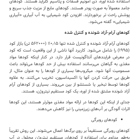
استفاده شده اوره، دی آمونیم فسفات و پتاسیم کلراید هستند. کودهای
جامد معمولاً به صورت پودر هستند. کودهای مایع از مزیت جذب سریع و
پوشش راحت تر برخوردارند. افزودن کود شیمیایی به آب آبیاری «آبیاری
شیمیایی» گفته می‌شود.
کودهای آرام-آزاد شونده و کنترل شده
کودهای آرام-آزاد شونده و کنترل شده تنها ۰٫۱۵٪ (۵۶۲۰۰۰ تن) بازار کود
(۱۹۹۵) را شامل می‌شود. کاربرد آنها ناشی از این واقعیت است که کود
در معرض فرایندهای آنتاگونیست قرار دارد. در کنار اینکه کودها مواد
مغذی به گیاهان می‌رسانند استفاده بیش از حد کودها می‌تواند باعث
مسمومیت آنها شود. میکروب‌ها بسیاری از کودها را به عنوان مثال، از
طریق بی حرکت کردن آنها یا اکسیداسیون، تخریب می‌کنند. به علاوه
کودها توسط تبخیر یا شستشو از بین می‌روند. بسیاری از کودهای آرام
آزاد شونده مشتق شده از اوره، یک کود مستقیم نیتروژن، هستند.
جدای از اینکه این کودها در ارائه مواد مغذی موثرتر هستند، این کودها
اثرات آلودگی بر آب‌های زیرزمینی را نیز کاهش می‌دهند.
کودهای روبرگی
کودهای روبرگی مستقیماً بر روی برگ‌ها اعمال می‌شوند. این روش تقریباً
به‌طور مداوم برای استفاده از کودهای مستقیم نیتروژن محلول در آب