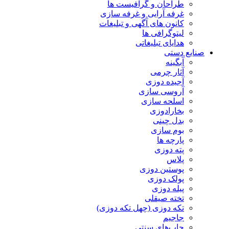
طراحان و گرافیست ها
غرفه آرایی و غرفه سازی
کانون های آگهی و تبلیغات
لیتوگرافی ها
هدایای تبلیغاتی
صنایع دستی
آبگینه
آثار چرمی
آجیده دوزی
آروسی سازی
اسلحه سازی
بخارادوزی
بدل چینی
بوم سازی
پارچه ها
پته دوزی
پلاس
پوستین دوزی
پولک دوزی
پیله دوزی
تخته صیقلی
تکه دوزی (چهل تکه دوزی)
جاجیم
چاپ‌های سنتی