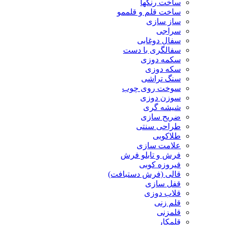
ساخت رنگها
ساخت قلم و قلممو
ساز سازی
سراجی
سفال دوغابی
سفالگری با دست
سکمه دوزی
سکه دوزی
سنگ تراشی
سوخت روی چوب
سوزن دوزی
شیشه گری
ضریح سازی
طراحی سنتی
طلاکوبی
علامت سازی
فرش و تابلو فرش
فیروزه کوبی
قالی (فرش دستبافت)
قفل سازی
قلاب دوزی
قلم زنی
قلمزنی
قلمکار