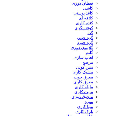
قیطان دوزی
کاشی
کاغذ پوستی
کلاقه ای
کنده کاری
کوفته گری
گبه
گره چینی
گره خورد
گلابتون دوزی
گلیم
لعاب سازی
مرصع
مس کوبی
مشبک کاری
معرق چوب
معرق کاری
مليله کاری
منبت کاری
منجوق دوزی
مهره
مینا کاری
نازک کاری