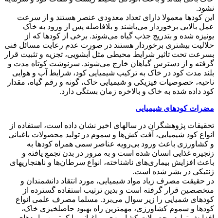
نشود.
این کودها معمولا دارای تعداد معدودی عنصر هستند و از سرعت
عمل بالایی برخوردار می‌باشند و بلافاصله پس از ورود به خاک
یونیزه شده و بتدریج جذب گیاه می‌شوند. برخی از کودها که از
حلالیت بیشتری برخوردار هستند در صورت عدم رعایت مسائل فنی
بسرعت تحت تاثیر شرایط محیطی مثل آبشویی، تجزیه و تثبیت قرار
گرفته و از دسترس گیاهان خارج می‌شوند. سرنوشت کوتاه مدت و
بلند مدت کود در خاک به ترکیب شیمیایی کود، شرایط آب و هوایی
ناحیه، خصوصیات فیزیکی و شیمیایی خاک، گونه و رقم گیاه، مقدار
کود داده شده به خاک و بالاخره زمان بستگی دارد.
مضرات کودهای شیمیایی
تحقیقات پژوهشگران در سالهای اخیر نشان داده است، استفاده از
انواع کود شیمیایی، آفت کش‌ها و سموم در تولید محصولات باغبانی
و کشاورزی باعث ورود بی‌رویه عناصر سمی همراه کودها به
زنجیره غذایی انسان شده است و به مرور در بدن تجمع یافته و
باعث افزایش بیماری‌های ناشناخته، انواع سرطان‌ها و ناهنجاریهای
ژنتیکی در بشر شده است.
در حقیقت مصرف زیاد مواد شیمیایی، مورد انتقاد دانشمندان و
متخصصین قرار گرفته است و بدین ترتیب استفاده گسترده از
کودهای شمیایی را زیر سوال می‌برد. مسلما مصرف علمی انواع
کودها و سموم کشاورزی، مهمترین راه بهبود حاصلخیزی خاک،
افزایش تولید محصولات کشاورزی و باغبانی با کمترین پیامدهای