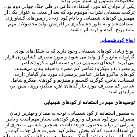
محصولات کشاورزی بسیار موثر بودند.
یکی از موادی که مورد استفاده دفاعی در طی جنگ جهانی دوم بود،
ترکیب شیمیایی نیترات آمونیوم بود که بعد از مدتی به عنوان یکی از
مهمترین کودهای شیمیایی و با نام کود ازته در زمین‌های کشاورزی
استفاده شد و به طور چشمگیری بر افزایش تولید محصولات مهم
مانند برنج، گندم و ذرت اثر داشت.
انواع کود شیمیایی
انواع زیادی کودهای شیمیایی وجود دارند که به شکل‌های پودی،
گرانوله، مایع و گاز تولید می شوند و مورد مصرف کشاورزان قرار
می‌گیرند. کودهای شیمیایی در دو دسته کلی ماکرو (عناصر
پرمصرف) و میکرو (عناصر کم مصرف) طبقه بندی می‌شوند.
کودهای ماکرو شامل عناصر پرمصرف مورد نیاز گیاهان: ازت،
فسفات، پتاس، گوگرد، کلسیم و منیزیم و کودهای میکرو شامل
عناصر کم مصرف مورد نیاز گیاهان: آهن، منگنز، روی، مس، بر،
مولیبدن است.
توصیه‌های مهم در استفاده از کودهای شیمیایی
به منظور استفاده از کود شیمیایی، توجه به مقدار و بهترین زمان
مصرف، نوع کود مصرف و روش کوددهی بسیار مهم است و تاثیر
بسزایی در تولید محصول خواهد داشت. همچنین بایستی به نحوی از
آن استفاده شود که که بخش اعظم کود بصورت قابل جذب گیاه در
خاک باقی بماند و باعث آلودگی محیط زیست و تلفات کود و سرمایه