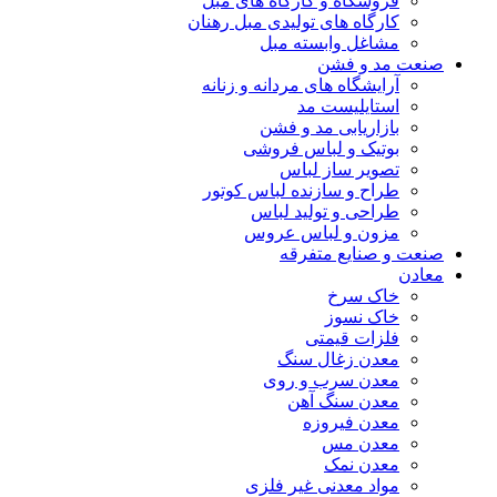
فروشگاه و کارگاه های مبل
کارگاه های تولیدی مبل رهنان
مشاغل وابسته مبل
صنعت مد و فشن
آرایشگاه های مردانه و زنانه
استایلیست مد
بازاریابی مد و فشن
بوتیک و لباس فروشی
تصویر ساز لباس
طراح و سازنده لباس کوتور
طراحی و تولید لباس
مزون و لباس عروس
صنعت و صنایع متفرقه
معادن
خاک سرخ
خاک نسوز
فلزات قیمتی
معدن زغال سنگ
معدن سرب و روی
معدن سنگ آهن
معدن فیروزه
معدن مس
معدن نمک
مواد معدنی غیر فلزی