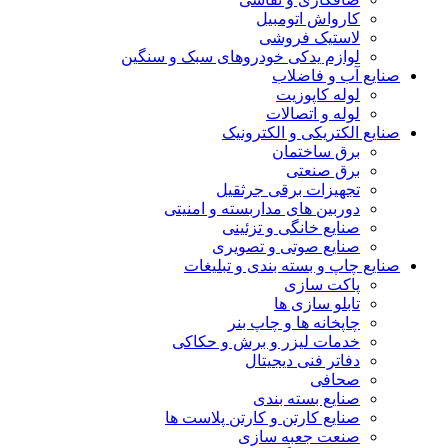
کارواش اتومبیل
لاستیک فروشی
لوازم یدکی خودروهای سبک و سنگین
صنایع آب و فاضلاب
لوله کاپوزیت
لوله و اتصالات
صنایع الکتریکی و الکترونیک
برق ساختمان
برق صنعتی
تجهیزات برقی جرثقیل
دوربین های مداربسته و امنیتی
صنایع خانگی و تزئینی
صنایع صوتی و تصویری
صنایع چاپ و بسته بندی و تبلیغات
پاکت سازی
تابلو سازی ها
چاپخانه ها و چاپ بنر
خدمات لیزر و برش و حکاکی
دفاتر فنی دیجیتال
صحافی
صنایع بسته بندی
صنایع کارتن و کارتن پلاست ها
صنعت جعبه سازی