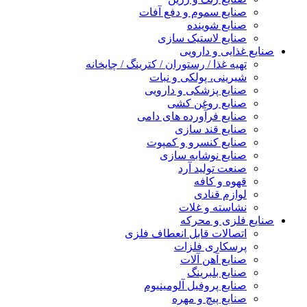
صنایع سموم و دفع آفات
صنایع شوینده
صنایع لاستیک سازی
صنایع غذایی و دارویی
تهیه غذا / رستوران / کترینگ / چایخانه
شیرینی، پولکی و نبات
صنایع پزشکی و دارویی
صنایع روغن کشی
صنایع فرآورده های دامی
صنایع قند سازی
صنایع کنسرو و کمپوت
صنایع نوشابه سازی
صنعت تولید آرد
قهوه و کافه
لوازم قنادی
نشاسته و غلات
صنایع فلزی و محرکه
اتصالات قابل انعطاف فلزی
پرسکاری فلزات
صنایع آهن آلات
صنایع بلبرینگ
صنایع پروفیل آلومینیوم
صنایع پیچ و مهره