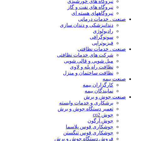
نیروگاه های خورشیدی
نیروگاه های نفت و گاز
نیروگاههای هسته ای
صنعت . خدمات درمانی
دندانپزشکی و دندان سازی
رادیولوژی
سونوگرافی
فیزیوتراپی
صنعت . خدمات نظافتی
شرکت های خدمات نظافتی
مبل شویی و قالی شویی
نظافت راه پله و لاوی
نظافت ساختمان و منزل
صنعت بیمه
کارگزاران بیمه
نمایندگان بیمه
صنعت جوش و برش
برشکاری و خدمات وابسته
تعمیر دستگاه جوش و برش
جوش co2
جوش آرگون
جوشکاری قوس پلاسما
جوشکاری قوس تنگستن
فروش دستگاه جوش و برش