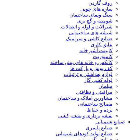
روف گاردن
سازه های چوبی
سنگ ونمای ساختمان
شومینه و گچ بری
شیرآلات و لوله و اتصالات
شیشه های ساختمانی
صنایع کاشی و سرامیک
عایق کاری
کابینت آشپزخانه
کامپوزیت
کانکس و خانه های پیش ساخته
کف پوش و پارکت ها
لوازم بهداشتی و تزئینات
لوله کشی گاز
مبلمان
مراقبتی و نظافتی
مشاورین املاک و ساختمان
مصالح ساختمانی
نرده و حفاظ
نقشه برداری و نقشه کشی
صنایع شیمیایی
صنایع پلیمری
صنایع تولید کودهای شیمیایی
صنایع رنگ و رزین