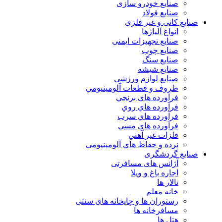
صنایع خودرو سازی
صنایع فولاد
صنایع کانی و غیر فلزی
انواع آلياژها
صنایع تجهیزات ایمنی
صنایع چوب
صنایع سنگ
صنایع شیشه
صنایع لوازم ورزشی
ظروف و قطعات آلومينيومي
فرآورده هاي برنجي
فرآورده هاي روي
فرآورده هاي سرب
فرآورده هاي مسي
فلزات غير آهني
نرده و حفاظ هاي آلومينيومي
صنایع گردشگری
آژانس های مسافرتی
اجاره باغ و ویلا
تالار ها
خانه معلم
رستوران ها و چایخانه های سنتی
مسافرخانه ها
هتل ها