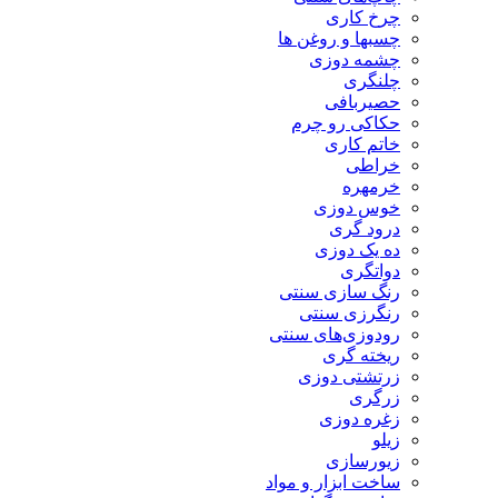
چرخ کاری
چسبها و روغن ها
چشمه دوزی
چلنگری
حصیربافی
حکاکی رو چرم
خاتم کاری
خراطی
خرمهره
خوس دوزی
درود گری
ده یک دوزی
دواتگری
رنگ سازی سنتی
رنگرزی سنتی
رودوزی‌های سنتی
ریخته گری
زرتشتی دوزی
زرگری
زغره دوزی
زیلو
زیورسازی
ساخت ابزار و مواد