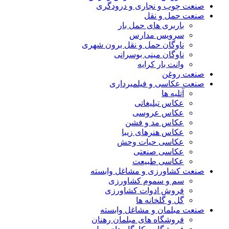
صنعت چوب و نجاری و درودگری
صنعت حمل و نقل
باربری های حمل بار
سرویس مدارس
ناوگان حمل و نقل برون شهری
ناوگان مینی بوسرانی
وانت بار کرایه
صنعت روغن
صنعت عکاسی و فیلمبرداری
آتلیه ها
عکاس تبلیغاتی
عکاس عروسی
عکاس مد و فشن
عکاس هنرهای زیبا
عکاسی حیات وحش
عکاسی صنعتی
عکاسی طبیعت
صنعت کشاورزی و مشاغل وابسته
سم و سموم کشاورزی
فروش ادوات کشاورزی
گل و گلخانه ها
صنعت مبلمان و مشاغل وابسته
فروشگاه های مبلمان رهنان