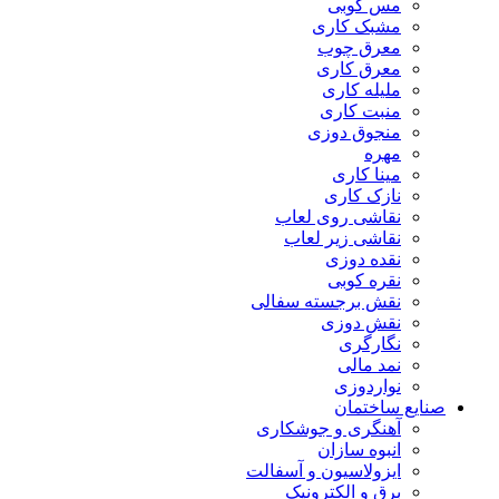
مس کوبی
مشبک کاری
معرق چوب
معرق کاری
مليله کاری
منبت کاری
منجوق دوزی
مهره
مینا کاری
نازک کاری
نقاشی روی لعاب
نقاشی زیر لعاب
نقده دوزی
نقره کوبی
نقش برجسته سفالی
نقش دوزی
نگارگری
نمد مالی
نواردوزی
صنایع ساختمان
آهنگری و جوشکاری
انبوه سازان
ایزولاسیون و آسفالت
برق و الکترونیک