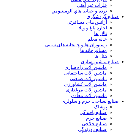
فلزات غير آهني
نرده و حفاظ هاي آلومينيومي
صنایع گردشگری
آژانس های مسافرتی
اجاره باغ و ویلا
تالار ها
خانه معلم
رستوران ها و چایخانه های سنتی
مسافرخانه ها
هتل ها
صنایع ماشین سازی
ماشین آلات راه سازی
ماشین آلات ساختمانی
ماشین آلات صنعتی
ماشین آلات کشاورزی
ماشین آلات مرغداری
ماشین آلات معادن
صنایع نساجی. چرم و سلولزی
پوشاک
صنایع بافندگی
صنایع چرم
صنایع حلاجی
صنایع دوزندگی