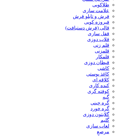
طلاکوبی
علامت سازی
فرش و تابلو فرش
فیروزه کوبی
قالی (فرش دستبافت)
قفل سازی
قلاب دوزی
قلم زنی
قلمزنی
قلمکار
قیطان دوزی
کاشی
کاغذ پوستی
کلاقه ای
کنده کاری
کوفته گری
گبه
گره چینی
گره خورد
گلابتون دوزی
گلیم
لعاب سازی
مرصع