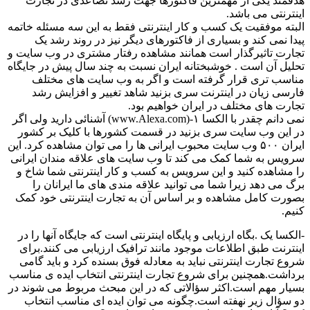
هدفمند یکی از مهمترین فاکتورها جهت رشد تصاعدی در تجارت
اینترنتی می باشد.
البته موفقیت یک کسب و کار اینترنتی فقط به این سه مسئله خاتمه
پیدا نمی کند و بسیاری از فاکتورهای دیگر نیز در روند رشد یک
تجارت تاثیرگذار است همانند مشاهده رفتار مشتری در وب سایت و
تحلیل آن است . خوشبختانه ایران نسبت به چند سال پیش در جایگاه
مناسب تری قرار گرفته است و اگر به وب سایت های مختلف
فارسی زیان در اینترنت سری بزنید شاهد تغییر و افزایش رشد
تجارت های مختلف در ایران خواهیم بود.
نمی دانم چقدر با الکسا ۱-(www.Alexa.com) آشنائی دارید ولی اگر
در این وب سایت سری بزنید در قسمت کشورها با کلیک بر کشور
ایران ۵۰۰ وب سایت محبوب ایرانی ها را می توان مشاهده کرد. این
سرویس به شما کمک می کند تا وب سایت های علاقه مندان ایرانی
را مشاهده کنید و این سرویس به کسب و کار اینترنتی شما شاخ و
برگ می دهد زیرا شما می توانید علاقه مندی های ما ایرانان را
بصورت کامل مشاهده و بر اساس آن به تجارت اینترنتی خود کمک
کنیم.
-الکسا یک .بگاه ارزیابی و پایگاه اینترنتی است که جایگاه آنها را در
اینترنت طبق اطلاعات موجود مانند ترافیک ارزیابی می کنند.برای
شروع تجارت اینترنتی نباید به معادله فوق بسنده کرد و باید گامی
برداشت.همچنین برای شروع تجارت اینترنتی انتخاب ایده ی مناسب
بسیار مهم است.اکثر سؤالاتی که در این مبحث مربوط می شوند در
دو سؤال زیر نهفته است.چگونه می توان ایده ای مناسب انتخاب