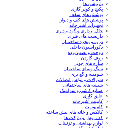
پارتیشن ها
پکیج و کولر گازی
پوشش های سقف
پوشش های کف و دیوار
تجهیزات آشپزخانه
خاک برداری و گود برداری
داربست های فلزی
درب و پنجره ساختمان
دکوراسیون داخلی
دوخت و نصب پرده
روف گاردن
سازه های چوبی
سنگ ونمای ساختمان
شومینه و گچ بری
شیرآلات و لوله و اتصالات
شیشه های ساختمانی
صنایع کاشی و سرامیک
عایق کاری
کابینت آشپزخانه
کامپوزیت
کانکس و خانه های پیش ساخته
کف پوش و پارکت ها
لوازم بهداشتی و تزئینات