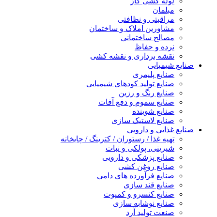
لوله کشی گاز
مبلمان
مراقبتی و نظافتی
مشاورین املاک و ساختمان
مصالح ساختمانی
نرده و حفاظ
نقشه برداری و نقشه کشی
صنایع شیمیایی
صنایع پلیمری
صنایع تولید کودهای شیمیایی
صنایع رنگ و رزین
صنایع سموم و دفع آفات
صنایع شوینده
صنایع لاستیک سازی
صنایع غذایی و دارویی
تهیه غذا / رستوران / کترینگ / چایخانه
شیرینی، پولکی و نبات
صنایع پزشکی و دارویی
صنایع روغن کشی
صنایع فرآورده های دامی
صنایع قند سازی
صنایع کنسرو و کمپوت
صنایع نوشابه سازی
صنعت تولید آرد