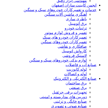
مهندسی ابزار دقیق
انجمن کابینت سازان اصفهان
خدمات و تعمیرکاران خودروهای سبک و سنگین
آهنگری ماشین آلات سنگین
باطری سازی
برق اتومبیل
تزئینات خودرو
تعمیر و فروش لوازم موتور
تعمیرکاران خودرو های سبک
تعمیرکاران خودروهای سنگین
صافکاری و نقاشی
کارواش اتومبیل
لاستیک فروشی
لوازم یدکی خودروهای سبک و سنگین
صنایع آب و فاضلاب
لوله کاپوزیت
لوله و اتصالات
صنایع الکتریکی و الکترونیک
برق ساختمان
برق صنعتی
تجهیزات برقی جرثقیل
دوربین های مداربسته و امنیتی
صنایع خانگی و تزئینی
صنایع صوتی و تصویری