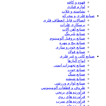
قهوه و کافه
لوازم قنادی
نشاسته و غلات
صنایع فلزی و محرکه
اتصالات قابل انعطاف فلزی
پرسکاری فلزات
صنایع آهن آلات
صنایع بلبرینگ
صنایع پروفیل آلومینیوم
صنایع پیچ و مهره
صنایع خودرو سازی
صنایع فولاد
صنایع کانی و غیر فلزی
انواع آلياژها
صنایع تجهیزات ایمنی
صنایع چوب
صنایع سنگ
صنایع شیشه
صنایع لوازم ورزشی
ظروف و قطعات آلومينيومي
فرآورده هاي برنجي
فرآورده هاي روي
فرآورده هاي سرب
فرآورده هاي مسي