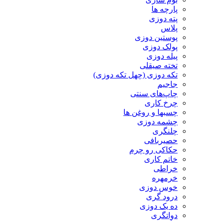
پارچه ها
پته دوزی
پلاس
پوستین دوزی
پولک دوزی
پیله دوزی
تخته صیقلی
تکه دوزی (چهل تکه دوزی)
جاجیم
چاپ‌های سنتی
چرخ کاری
چسبها و روغن ها
چشمه دوزی
چلنگری
حصیربافی
حکاکی رو چرم
خاتم کاری
خراطی
خرمهره
خوس دوزی
درود گری
ده یک دوزی
دواتگری