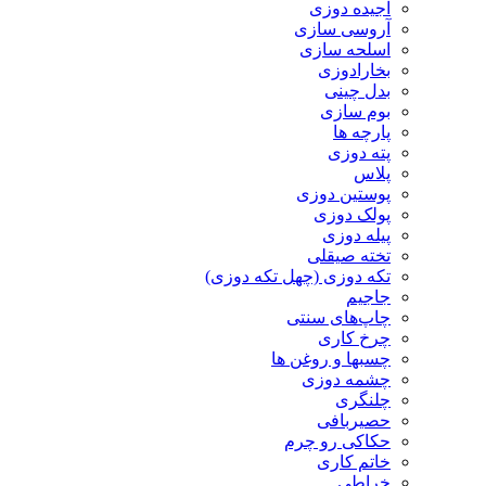
آجیده دوزی
آروسی سازی
اسلحه سازی
بخارادوزی
بدل چینی
بوم سازی
پارچه ها
پته دوزی
پلاس
پوستین دوزی
پولک دوزی
پیله دوزی
تخته صیقلی
تکه دوزی (چهل تکه دوزی)
جاجیم
چاپ‌های سنتی
چرخ کاری
چسبها و روغن ها
چشمه دوزی
چلنگری
حصیربافی
حکاکی رو چرم
خاتم کاری
خراطی