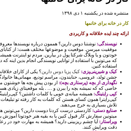
منتشره شده در یکشنبه ۱ دی ۱۳۹۸
کار در خانه برای خانمها
ارائه چند ایده خلاقانه و کاربردی
نویسندگی:
موفقیت میرسن. موقعیت و موضوعها مختلف هست: از کتابای کودکا
خودتون و یا وبلاگ شرکتا پول در بیارین. مردم تو اینترنت همیش
که می‌تونین با استفاده از توانایی‌ نویسندگی‌ انجام بدین اینه ک
استفاده کنین.
کیک‌ و شیرینی‌پزی:
کیک پزیا دوس دارین
؟ یکی از کارای خلاقانه
جشن تولد‌، عروسی، حنا‌بندون‌، مراسم تودیع، مهمانی‌ها خانواد
نگهداری از بچه (پرستاری بچه):
از بودن پیش بچه ها خوشتون میاد
خاصی که که نمیشه بچه را ببرن و … . بله موقعیتای زیادی هست 
کپی رایتینگ:
همیشه میانه‌ی‌ خوبی با کلمات داشتین؟ کپی‌رایتینگ 
کپی‌رایترا همون کسای هستن که کلمات به کار رفته تو تبلیغات تل
تلاش بسیاری به خرج می‌دهند.
صنایع دستی:
کاردستی درست کردنا دوست دارین؟ می­‌تونین هنر د
میتونین سفارش کار قبول کنین یا به بقیه هنر خودتونا آموزش بد
ویراستار:
آیا چشم ریزبینی دارید؟ همیشه به مهارت خود در رعایت 
دقت ویرایش کنند.