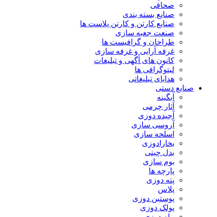
صحافی
صنایع بسته بندی
صنایع کارتن و کارتن پلاست ها
صنعت جعبه سازی
طراحان و گرافیست ها
غرفه آرایی و غرفه سازی
کانون های آگهی و تبلیغات
لیتوگرافی ها
هدایای تبلیغاتی
صنایع دستی
آبگینه
آثار چرمی
آجیده دوزی
آروسی سازی
اسلحه سازی
بخارادوزی
بدل چینی
بوم سازی
پارچه ها
پته دوزی
پلاس
پوستین دوزی
پولک دوزی
پیله دوزی