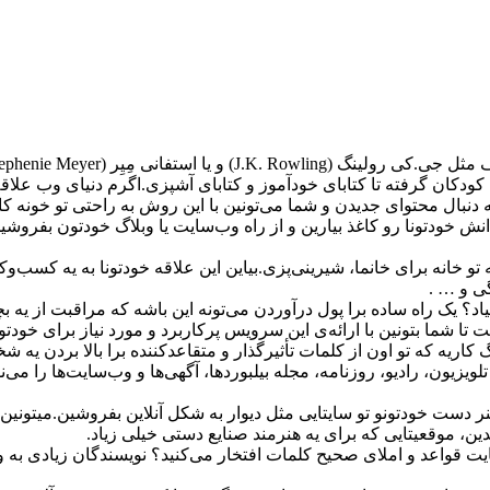
ن گرفته تا کتابای خود‌آموز و کتابای آشپزی.اگرم دنیای وب علاقه‌ د
ه دنبال محتوای جدیدن و شما می‌تونین با این روش به راحتی تو خونه کا
ه دانش خودتونا رو کاغذ بیارین و از راه وب‌سایت یا وبلاگ خودتون بفروشین
 تو خانه برای خانما، شیرینی‌پزی.بیاین این علاقه‌ خودتونا به یه کسب
گی و … .
؟ یک راه ساده برا پول درآوردن می‌تونه این باشه که مراقبت از یه ب
تا شما بتونین با ارائه‌ی این سرویس پرکاربرد و مورد نیاز برای خودت
کاریه که تو اون از کلمات تأثیر‌گذار و متقاعد‌کننده برا بالا بردن یه
ویزیون، رادیو، روزنامه، مجله بیلبوردها، آگهی‌ها و وب‌سایت‌ها را می
ست خودتونو تو سایتایی مثل دیوار به شکل آنلاین بفروشین.میتونین یه 
ین، موقعیتایی که برای یه هنرمند صنایع دستی خیلی زیاد.
قواعد و املای صحیح کلمات افتخار می‌کنید؟ نویسندگان زیادی به ویراستا