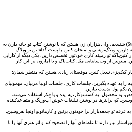
نوشتنا دوس دارین؟ هممون درباره‌ نویسندها معروف مثل جی.کی رولینگ (J.K. Rowling) و یا استفانی مِیِر (Stephenie Meyer) شنیدیم، ولی هزاران زن هستن که با نوشتن کتاب تو خانه دارن به
ارین، وبلاگ‌نویسی و امتحان کنین. با پست گذاشتن تو وبلاگ
ر کنین.اگه تو زمینه‌ کاری خودتون تخصص دارین، یکی دیگه از کارایی
. میتونین از وب‌سایتایی مثل کتاب‌ناک و یا آمازون برا این کار
‌وکار کیک‌پزی تبدیل کنین. موقعیتای زیادی هستن که منتظر شمان:
چه را به عهده بگیرین. جلسات کاری، جلسات اولیا مربیان، مهمونیای
ون یکم پول بدست بیارین.
 شخص، یه محصول، یه کسب‌و‌کار، یه ایده و یا فکر استفاده می‌شه.
‌نویسن. کپی‌رایترها در نوشتن تبلیغات خوش‌ آب‌ورنگ و متقاعدکننده
غرفه تو جمعه‌بازار برا خودتون بزنین و کارهاتونو اونجا بفروشین.
ر نیاز دارند تا غلط‌های آنها را تصحیح کند و اثر هنری آنها را با