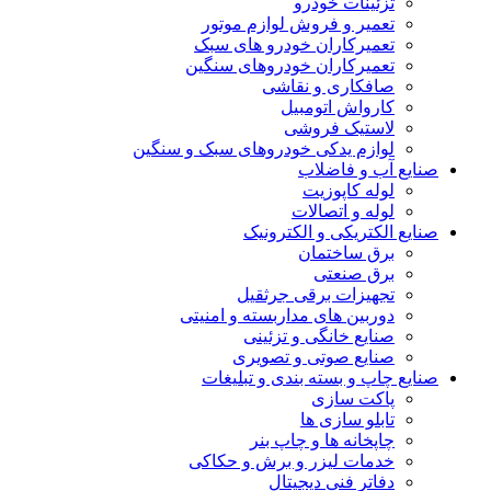
تزئینات خودرو
تعمیر و فروش لوازم موتور
تعمیرکاران خودرو های سبک
تعمیرکاران خودروهای سنگین
صافکاری و نقاشی
کارواش اتومبیل
لاستیک فروشی
لوازم یدکی خودروهای سبک و سنگین
صنایع آب و فاضلاب
لوله کاپوزیت
لوله و اتصالات
صنایع الکتریکی و الکترونیک
برق ساختمان
برق صنعتی
تجهیزات برقی جرثقیل
دوربین های مداربسته و امنیتی
صنایع خانگی و تزئینی
صنایع صوتی و تصویری
صنایع چاپ و بسته بندی و تبلیغات
پاکت سازی
تابلو سازی ها
چاپخانه ها و چاپ بنر
خدمات لیزر و برش و حکاکی
دفاتر فنی دیجیتال