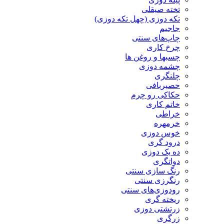
تخته صیقلی
تکه دوزی (چهل تکه دوزی)
جاجیم
چاپ‌های سنتی
چرخ کاری
چسبها و روغن ها
چشمه دوزی
چلنگری
حصیربافی
حکاکی رو چرم
خاتم کاری
خراطی
خرمهره
خوس دوزی
درود گری
ده یک دوزی
دواتگری
رنگ سازی سنتی
رنگرزی سنتی
رودوزی‌های سنتی
ریخته گری
زرتشتی دوزی
زرگری