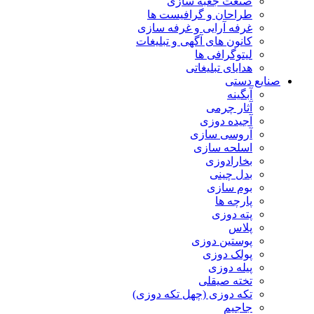
صنعت جعبه سازی
طراحان و گرافیست ها
غرفه آرایی و غرفه سازی
کانون های آگهی و تبلیغات
لیتوگرافی ها
هدایای تبلیغاتی
صنایع دستی
آبگینه
آثار چرمی
آجیده دوزی
آروسی سازی
اسلحه سازی
بخارادوزی
بدل چینی
بوم سازی
پارچه ها
پته دوزی
پلاس
پوستین دوزی
پولک دوزی
پیله دوزی
تخته صیقلی
تکه دوزی (چهل تکه دوزی)
جاجیم