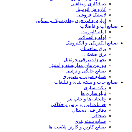
صافکاری و نقاشی
کارواش اتومبیل
لاستیک فروشی
لوازم یدکی خودروهای سبک و سنگین
صنایع آب و فاضلاب
لوله کاپوزیت
لوله و اتصالات
صنایع الکتریکی و الکترونیک
برق ساختمان
برق صنعتی
تجهیزات برقی جرثقیل
دوربین های مداربسته و امنیتی
صنایع خانگی و تزئینی
صنایع صوتی و تصویری
صنایع چاپ و بسته بندی و تبلیغات
پاکت سازی
تابلو سازی ها
چاپخانه ها و چاپ بنر
خدمات لیزر و برش و حکاکی
دفاتر فنی دیجیتال
صحافی
صنایع بسته بندی
صنایع کارتن و کارتن پلاست ها