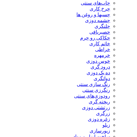
چاپ‌های سنتی
چرخ کاری
چسبها و روغن ها
چشمه دوزی
چلنگری
حصیربافی
حکاکی رو چرم
خاتم کاری
خراطی
خرمهره
خوس دوزی
درود گری
ده یک دوزی
دواتگری
رنگ سازی سنتی
رنگرزی سنتی
رودوزی‌های سنتی
ریخته گری
زرتشتی دوزی
زرگری
زغره دوزی
زیلو
زیورسازی
ساخت ابزار و مواد