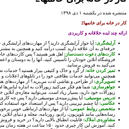
منتشره شده در یکشنبه ۱ دی ۱۳۹۸
کار در خانه برای خانمها2
ارائه چند ایده خلاقانه و کاربردی
آرایشگری:
آیا جواز آرایشگری دارید؟ از مهارت‌های آرایشگری خو
حرفه‌ای به آن علاقه دارید کسب درآمد کنید و همچنین به مشتر
کارت‌های دعوت دست‌ساز:
اهل هنر هستید؟ پس کارت‌های خاص 
فروشگاه آنلاین خودتان را تأسیس کنید، آنها را به دوستان و اع
می‌کنید به فروش برسانید.
تمیز کردن خانه:
از گرد و خاک و کثیفی بیزار هستید؟ خدمات نظاف
همچنین می‌توانید خدمات نظافتی خود را در تابلوهای اعلانات و یا 
تصویرگری:
از طراحی و نقاشی لذت می‌برید؟ از مهارت‌های هنر
جواهرسازی:
شما هم فکر می‌کنید زیورآلات به اندازه لباس‌ها 
زیورآلات خود دارید، بسیار زیاد است. می‌توانید مغازه‌ی آنلاین خ
تدریس موسیقی:
آیا پیش‌زمینه‌ی موسیقی دارید؟ پس چه کاری ب
عکاسی:
آیا چشم تیزبینی دارید؟ پس از استعداد خود استفاده
متخصص روابط عمومی:
آیا از مهارت‌های ارتباطی خوبی برخو
رسانه‌هایی مانند تلویزیون، رادیو، روزنامه، مجله و دنیای آنلاین 
مشاوره‌ی املاک:
قابلیت انطباق بالایی دارید؟ در خرید و فرو
کنند. آموزش این کار چیزی حدود ۱۵۰ ساعت در هفته زمان می­‌برد ولی در اغلب موارد می‌توان آن را در خانه، در طول شب و یا در تعطیلات آخر هفته به انجام رساند.