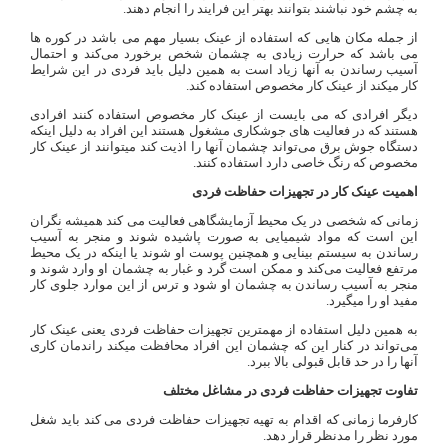
به چشم خود نباشند بتوانند بهتر این فرایند را انجام دهند.
از جمله مکان هایی که استفاده از عینک بسیار مهم می باشد در کوره ها
می باشد که حرارت زیادی به چشمان شخص برخورد می‌کند و احتمال
آسیب رساندن به آنها زیاد است به همین دلیل باید فردی در این شرایط
کار میکند از عینک کار مخصوص استفاده کند.
دیگر افرادی که می بایست از عینک کار مخصوص استفاده کنند افرادی
هستند که در فعالیت های جوشکاری مشغول هستند این افراد به دلیل اینکه
دستگاه جوش برق می‌تواند چشمان آنها را اذیت کند میتوانند از عینک کار
مخصوص که رنگ خاصی دارد استفاده کنند.
اهمیت عینک کار در تجهیزات حفاظت فردی
زمانی که شخصی در یک محیط آزمایشگاهی فعالیت می کند همیشه نگران
این است که مواد شیمیایی به صورت پاشیده شوند و منجر به آسیب
رساندن به سیستم بینایی و همچنین پوست او شوند یا اینکه در یک محیط
مرتفع فعالیت می‌کند و ممکن است گرد و غبار به چشمان او وارد شوند و
منجر به آسیب رساندن به چشمان او شود و ترس از این موارد جلوی کار
مفید او را میگیرد.
به همین دلیل استفاده از مهمترین تجهیزات حفاظت فردی یعنی عینک کار
می‌تواند در کنار این که چشمان این افراد محافظت میکند راندمان کاری
آنها را در حد قابل قبولی بالا ببرد.
تفاوت تجهیزات حفاظت فردی در مشاغل مختلف
کارفرما زمانی که اقدام به تهیه تجهیزات حفاظت فردی می کند باید شغل
مورد نظر را مدنظر قرار دهد.