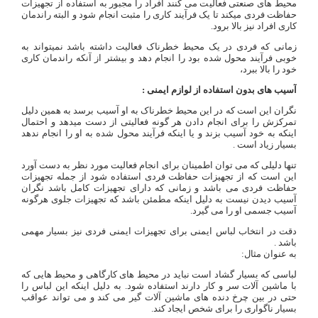
محیط‌ های صنعتی فعالیت می کنند افراد را مجبور به استفاده از تجهیزات
حفاظت فردی میکند تا یک فرآیند کاری را مثبت انجام شود و البته راندمان
کاری افراد نیز بالا برود.
زمانی که فردی در یک محیط خطرناک فعالیت داشته باشد نمیتواند به
خوبی فرآیند محول شده بود را انجام دهد و بیشتر از آنکه راندمان کاری
خود را بالا ببرد،
آسیب های بدون استفاده از لوازم ایمنی :
نگران این است که در این محیط خطرناک به او آسیب برسد به همین دلیل
تمرکزش را برای انجام دادن هر گونه فعالیتی از دست میدهد و احتمال
اینکه به خود آسیب بزند و یا اینکه فرآیند محول شده به او را انجام ندهد
بسیار زیاد است .
تنها دلیلی که می توان اطمینان برای انجام فعالیت مورد نظر به دست آورد
این است که از تجهیزات حفاظت فردی استفاده شود از جمله تجهیزات
حفاظت فردی می باشد و زمانی که دارای تجهیزات کامل باشد نگران
آسیب دیدن نیست به دلیل اینکه مطمئن باشد که تجهیزات جلوی هرگونه
آسیب جسمی او را می گیرد.
دقت در انتخاب لباس ایمنی برای تجهیزات ایمنی فردی نیز بسیار مهمی
باشد .
به عنوان مثال:
لباسی که بسیار گشاد است نباید در محیط های کارگاهی و محیط هایی که
با ماشین آلات سر و کار دارند استفاده شود. به دلیل اینکه این لباس را
حتی در بین چرخ دنده های ماشین آلات گیر می کند و می تواند عواقب
بسیار ناگواری را برای شخص ایجاد کند.