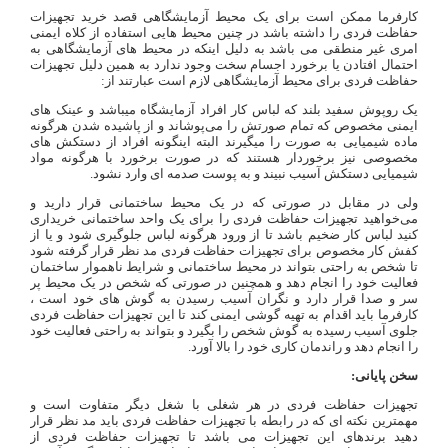
کارفرما ممکن است برای یک محیط آزمایشگاهی قصد خرید تجهیزات
حفاظت فردی را داشته باشد در چنین محیط هایی استفاده از کلاه ایمنی
امری غیر منطقی می باشد به دلیل اینکه در محیط های آزمایشگاهی به
احتمال افتادن یا برخورد اجسام سخت وجود ندارد به همین دلیل تجهیزات
حفاظت فردی برای محیط آزمایشگاهی لازم است عبارتند از:
یک روپوش سفید بلند که لباس کار افراد آزمایشگاه میباشد و عینک های
ایمنی مخصوص که تمام صورتش را می‌پوشاند و از پاشیده شدن هرگونه
ماده شیمیایی به صورت را میگیرند البته اینگونه افراد از دستکش های
مخصوصی نیز برخوردار هستند که در صورت برخورد با هرگونه مواد
شیمیایی دستکش آسیب نبیند و به پوست صدمه‌ ای وارد نشود.
ولی در مقابل در صورتی که در یک محیط ساختمانی قرار دارید و
می‌خواهید تجهیزات حفاظت فردی را برای یک واحد ساختمانی خریداری
کنید لباس کار ضخیم باشد تا از ورود هرگونه لباس جلوگیری شود و یا از
کفش کار مخصوص برای تجهیزات حفاظت فردی مد نظر قرار گرفته شود
تا شخص به راحتی بتواند در محیط ساختمانی و شرایط ناهموار ساختمان
فعالیت خود را انجام دهد و همچنین در صورتی که شخص در یک محیط پر
سر و صدا قرار دارد و نگران آسیب رسیدن به گوش های خود است ،
کارفرما باید اقدام به تهیه گوشی ایمنی کند تا این تجهیزات حفاظت فردی
جلوی آسیب رسیده به گوش شخص را بگیرد و بتواند به راحتی فعالیت خود
را انجام دهد و راندمان کاری خود را بالا آورد.
سخن پایانی:
تجهیزات حفاظت فردی در هر شغلی با شغل دیگر متفاوت است و
مهمترین نکته ای که در رابطه با تجهیزات حفاظت فردی باید مد نظر قرار
دهید برندهای این تجهیزات می باشد تا تجهیزات حفاظت فردی از