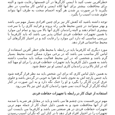
خطرآفرین نصب کنید تا ایمنی کارگرها در آن قسمتها رعایت شود و البته
برای محافظت بیشتر برای آنها کلاه ایمنی و لباس کار مناسب در نظر
بگیرید تا در صورت پر شدن هر گونه اجسام سخت به طرف آنها بتواند
جلوی شدت آسیب را بگیرد .
توجه داشته باشید که کفش کار نیز برای چنین افرادی بسیار مهم می باشد
و بهتر میتوانند در چنین محیط‌ هایی راه بروند و فرایند کاری را با سرعت
بیشتری انجام دهند و البته راندمان کاری آنها بالا می رود و تمام این موارد
با همین تجهیزات حفاظت فردی امکان پذیر می باشد که باید کارفرما با
بررسی مناسبی که دارد این موارد را رعایت کند و در اختیار کارگرهای آن
محیط ساختمانی قرار دهد.
مورد دیگری که کارفرما باید در رابطه با محیط های خطر آفرین استفاده از
لباس کار مناسب می باشد که در برخی موارد ممکن است محیط بسیار
گرم باشد و شخصی که در این محیط فعالیت میکند باید مناسب داشته
باشد به همین دلیل کارفرما باید تجهیزات حفاظت فردی را برای او مهیا کند
که در کنار بالابردن راندمان کاری ایمنی او نیز حفظ شود .
به همین دلیل لباس کاری که برای این شخص باید مد نظر قرار گرفته شود
باید جنس پارچه اش به نحوی باشد که هوا به خوبی در گردش باشد و جلوی
عرق کردن کارگر را بگیرد و او را خنک نگه دارد و به این صورت در کنار
اینکه کارگر از گرما اذیت نمی شود راندمان کاری اش نیز بالا می رود.
استفاده از عینک کار در رابطه با تجهیزات حفاظت فردی
مهم ترین قسمت بدن چشم ها می باشد و باید در مقابل هر ضربه یا صدمه
ای از آنها محافظت شود و به همین دلیل عینک کار از جمله مهم‌ ترین
تجهیزات حفاظت فردی در هر صنعتی می باشد و کارفرما می بایست این
تجهیزات را در اختیار افراد قرار دهد تا در کنار این که نگران آسیب رسیدن