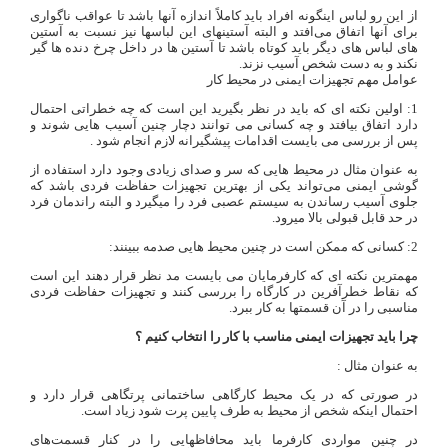
از این رو لباس اینگونه افراد باید کاملاً اندازه آنها باشد تا عواقب ناگواری
برای آنها اتفاق می‌افتد و البته آستینهای این لباسها نیز نسبت به آستین
های لباس های دیگر باید کوتاه باشد تا آستین ها در داخل چرخ دنده ها گیر
نکند و به دست شخص آسیب نزند.
عوامل مهم تجهیزات ایمنی در محیط کار
1: اولین نکته ای که باید در نظر بگیرید این است که چه خطراتی احتمال
دارد اتفاق بیافتد و چه کسانی می توانند دچار چنین آسیب هایی شوند و
پس از بررسی می بایست اقدامات پیشگیرانه لازم انجام شود .
به عنوان مثال در محیط هایی که سر و صدای زیادی وجود دارد استفاده از
گوشی ایمنی می‌تواند یکی از بهترین تجهیزات حفاظت فردی باشد که
جلوی آسیب رساندن به سیستم عصبی فرد را میگیرد و البته راندمان فرد
در حد قابل قبولی بالا میرود.
2: کسانی که ممکن است در چنین محیط هایی صدمه ببینند:
مهمترین نکته ای که کارفرمایان می بایست مد نظر قرار دهند این است
که نقاط خطرآفرین در کارگاه را بررسی کنند و تجهیزات حفاظت فردی
مناسبی را در آن قسمتها به کار ببرد.
چرا باید تجهیزات ایمنی مناسب با کار را انتخاب کنیم ؟
به عنوان مثال :
در صورتی که در یک محیط کارگاهی ساختمانی پرتگاهی قرار دارد و
احتمال اینکه شخص از محیط به طرف پایین پرت شود زیاد است.
در چنین مواردی کارفرما باید محافاظهایی را در کنار قسمت‌های