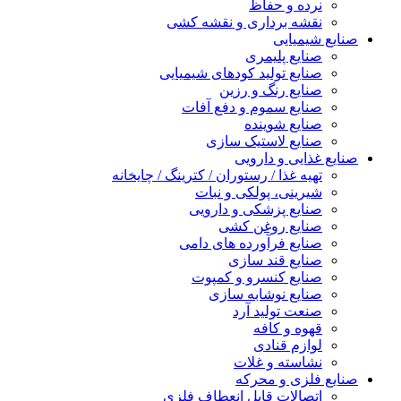
نرده و حفاظ
نقشه برداری و نقشه کشی
صنایع شیمیایی
صنایع پلیمری
صنایع تولید کودهای شیمیایی
صنایع رنگ و رزین
صنایع سموم و دفع آفات
صنایع شوینده
صنایع لاستیک سازی
صنایع غذایی و دارویی
تهیه غذا / رستوران / کترینگ / چایخانه
شیرینی، پولکی و نبات
صنایع پزشکی و دارویی
صنایع روغن کشی
صنایع فرآورده های دامی
صنایع قند سازی
صنایع کنسرو و کمپوت
صنایع نوشابه سازی
صنعت تولید آرد
قهوه و کافه
لوازم قنادی
نشاسته و غلات
صنایع فلزی و محرکه
اتصالات قابل انعطاف فلزی