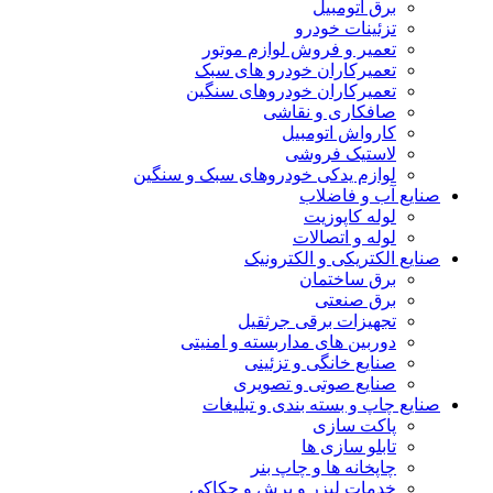
برق اتومبیل
تزئینات خودرو
تعمیر و فروش لوازم موتور
تعمیرکاران خودرو های سبک
تعمیرکاران خودروهای سنگین
صافکاری و نقاشی
کارواش اتومبیل
لاستیک فروشی
لوازم یدکی خودروهای سبک و سنگین
صنایع آب و فاضلاب
لوله کاپوزیت
لوله و اتصالات
صنایع الکتریکی و الکترونیک
برق ساختمان
برق صنعتی
تجهیزات برقی جرثقیل
دوربین های مداربسته و امنیتی
صنایع خانگی و تزئینی
صنایع صوتی و تصویری
صنایع چاپ و بسته بندی و تبلیغات
پاکت سازی
تابلو سازی ها
چاپخانه ها و چاپ بنر
خدمات لیزر و برش و حکاکی