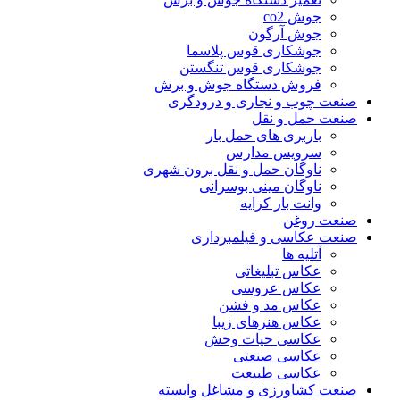
جوش co2
جوش آرگون
جوشکاری قوس پلاسما
جوشکاری قوس تنگستن
فروش دستگاه جوش و برش
صنعت چوب و نجاری و درودگری
صنعت حمل و نقل
باربری های حمل بار
سرویس مدارس
ناوگان حمل و نقل برون شهری
ناوگان مینی بوسرانی
وانت بار کرایه
صنعت روغن
صنعت عکاسی و فیلمبرداری
آتلیه ها
عکاس تبلیغاتی
عکاس عروسی
عکاس مد و فشن
عکاس هنرهای زیبا
عکاسی حیات وحش
عکاسی صنعتی
عکاسی طبیعت
صنعت کشاورزی و مشاغل وابسته