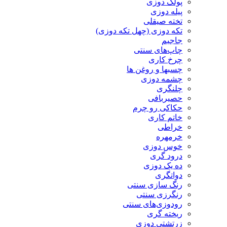
پولک دوزی
پیله دوزی
تخته صیقلی
تکه دوزی (چهل تکه دوزی)
جاجیم
چاپ‌های سنتی
چرخ کاری
چسبها و روغن ها
چشمه دوزی
چلنگری
حصیربافی
حکاکی رو چرم
خاتم کاری
خراطی
خرمهره
خوس دوزی
درود گری
ده یک دوزی
دواتگری
رنگ سازی سنتی
رنگرزی سنتی
رودوزی‌های سنتی
ریخته گری
زرتشتی دوزی