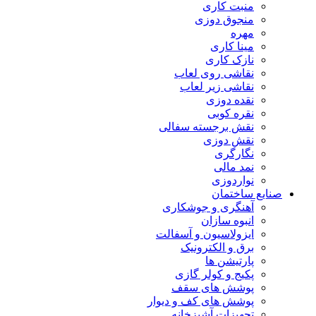
منبت کاری
منجوق دوزی
مهره
مینا کاری
نازک کاری
نقاشی روی لعاب
نقاشی زیر لعاب
نقده دوزی
نقره کوبی
نقش برجسته سفالی
نقش دوزی
نگارگری
نمد مالی
نواردوزی
صنایع ساختمان
آهنگری و جوشکاری
انبوه سازان
ایزولاسیون و آسفالت
برق و الکترونیک
پارتیشن ها
پکیج و کولر گازی
پوشش های سقف
پوشش های کف و دیوار
تجهیزات آشپزخانه