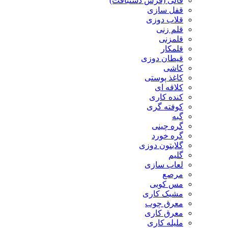
قالی (فرش دستبافت)
قفل سازی
قلاب دوزی
قلم زنی
قلمزنی
قلمکار
قیطان دوزی
کاشی
کاغذ پوستی
کلاقه ای
کنده کاری
کوفته گری
گبه
گره چینی
گره خورد
گلابتون دوزی
گلیم
لعاب سازی
مرصع
مس کوبی
مشبک کاری
معرق چوب
معرق کاری
مليله کاری