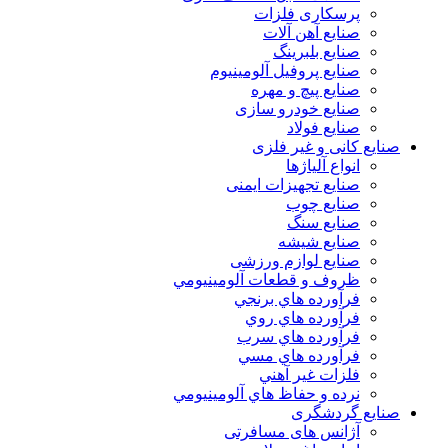
پرسکاری فلزات
صنایع آهن آلات
صنایع بلبرینگ
صنایع پروفیل آلومینیوم
صنایع پیچ و مهره
صنایع خودرو سازی
صنایع فولاد
صنایع کانی و غیر فلزی
انواع آلياژها
صنایع تجهیزات ایمنی
صنایع چوب
صنایع سنگ
صنایع شیشه
صنایع لوازم ورزشی
ظروف و قطعات آلومينيومي
فرآورده هاي برنجي
فرآورده هاي روي
فرآورده هاي سرب
فرآورده هاي مسي
فلزات غير آهني
نرده و حفاظ هاي آلومينيومي
صنایع گردشگری
آژانس های مسافرتی