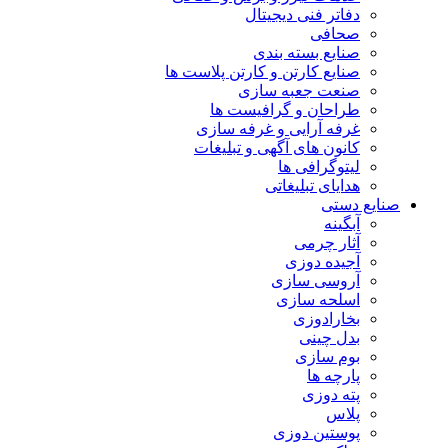
دفاتر فنی دیجیتال
صحافی
صنایع بسته بندی
صنایع کارتن و کارتن پلاست ها
صنعت جعبه سازی
طراحان و گرافیست ها
غرفه آرایی و غرفه سازی
کانون های آگهی و تبلیغات
لیتوگرافی ها
هدایای تبلیغاتی
صنایع دستی
آبگینه
آثار چرمی
آجیده دوزی
آروسی سازی
اسلحه سازی
بخارادوزی
بدل چینی
بوم سازی
پارچه ها
پته دوزی
پلاس
پوستین دوزی