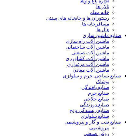
اجاره باغ و ویلا
تالار ها
خانه معلم
رستوران ها و چایخانه های سنتی
مسافرخانه ها
هتل ها
صنایع ماشین سازی
ماشین آلات راه سازی
ماشین آلات ساختمانی
ماشین آلات صنعتی
ماشین آلات کشاورزی
ماشین آلات مرغداری
ماشین آلات معادن
صنایع نساجی. چرم و سلولزی
پوشاک
صنایع بافندگی
صنایع چرم
صنایع حلاجی
صنایع دوزندگی
صنایع ریسندگی و نخ
صنایع سلولزی
صنایع نفت و گاز و پتروشیمی
پتروشیمی
روغن صنعتی