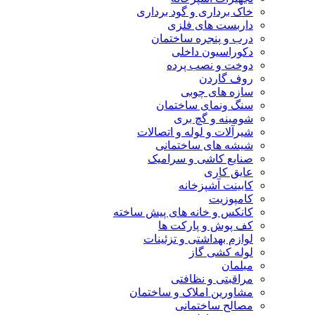
خاک برداری و گود برداری
داربست های فلزی
درب و پنجره ساختمان
دکوراسیون داخلی
دوخت و نصب پرده
روف گاردن
سازه های چوبی
سنگ ونمای ساختمان
شومینه و گچ بری
شیرآلات و لوله و اتصالات
شیشه های ساختمانی
صنایع کاشی و سرامیک
عایق کاری
کابینت آشپزخانه
کامپوزیت
کانکس و خانه های پیش ساخته
کف پوش و پارکت ها
لوازم بهداشتی و تزئینات
لوله کشی گاز
مبلمان
مراقبتی و نظافتی
مشاورین املاک و ساختمان
مصالح ساختمانی