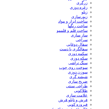
زرگری
زغره دوزی
زیلو
زیورسازی
ساخت ابزار و مواد
ساخت رنگها
ساخت قلم و قلممو
ساز سازی
سراجی
سفال دوغابی
سفالگری با دست
سکمه دوزی
سکه دوزی
سنگ تراشی
سوخت روی چوب
سوزن دوزی
شیشه گری
ضریح سازی
طراحی سنتی
طلاکوبی
علامت سازی
فرش و تابلو فرش
فیروزه کوبی