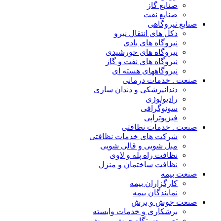
صنایع گاز
صنایع نفت
صنایع نیروگاهی
دکل های انتقال نیرو
نیروگاه های بادی
نیروگاه های خورشیدی
نیروگاه های نفت و گاز
نیروگاههای هسته ای
صنعت . خدمات درمانی
دندانپزشکی و دندان سازی
رادیولوژی
سونوگرافی
فیزیوتراپی
صنعت . خدمات نظافتی
شرکت های خدمات نظافتی
مبل شویی و قالی شویی
نظافت راه پله و لاوی
نظافت ساختمان و منزل
صنعت بیمه
کارگزاران بیمه
نمایندگان بیمه
صنعت جوش و برش
برشکاری و خدمات وابسته
تعمیر دستگاه جوش و برش