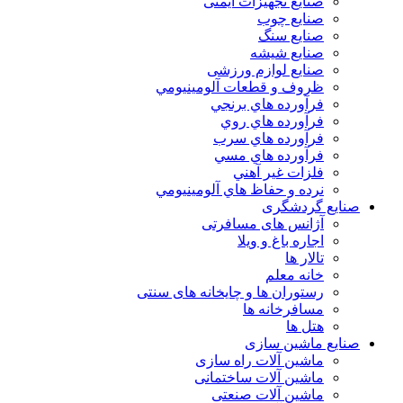
صنایع تجهیزات ایمنی
صنایع چوب
صنایع سنگ
صنایع شیشه
صنایع لوازم ورزشی
ظروف و قطعات آلومينيومي
فرآورده هاي برنجي
فرآورده هاي روي
فرآورده هاي سرب
فرآورده هاي مسي
فلزات غير آهني
نرده و حفاظ هاي آلومينيومي
صنایع گردشگری
آژانس های مسافرتی
اجاره باغ و ویلا
تالار ها
خانه معلم
رستوران ها و چایخانه های سنتی
مسافرخانه ها
هتل ها
صنایع ماشین سازی
ماشین آلات راه سازی
ماشین آلات ساختمانی
ماشین آلات صنعتی