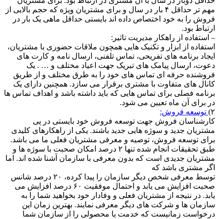
حداقل دوبار در سال با آن مشتری در ارتباط بود. برای مشتریان
مهم تر حداقل ۴ بار در سال و برای مشتریان ویژه که حجم بالایی از
فروش را به خود اختصاص داده اند بایستی حداقل ماهی یک بار در
ارتباط بود.
– استفاده از راهکار مدیریت تاثیر:
استفاده از ابزار و تکنیک هایی همچون ملاقات حضوری با مشتریان،
ایجاد برنامه های تفریحی، تماس تلفنی، ارسال نامه و کارت های
دعوت، ارسال پیامک های تبریک جهت اعیاد مختلف و … . یک
فروشنده حرفه ای تماس های خود را به طرق مختلف و از طریق
کانال های متفاوت با مشتری برقرار می سازد. همچنین دارای یک
برنامه فصلی برای تماس هایی که باید داشته باشد و اهداف تماس ها
در برای آن ماه تعیین می شود.
۲)
توسعه فروش:
کارشناسان فروش جهت توسعه فروش خود بایستی در پی
مشتریان جدید و سوژه هایی جدید باشند. یکی از راهکارهای کلیدی
برای توسعه فروش، توصیه و معرفی مشتریان فعلی ما می باشد.
طبق تحقیقات انجام شده تنها ۲ درصد امکان صحبت با سوژه ها و
مشتریان جدیدی است که بدون معرفی با سازمان آشنا شده اند. اما
اگر مشتری باشد که
توسط معرفی شخص دیگر سازمان را پیدا کرده، ۲۰ درصد شانس
صحبت افزایش می یابد و احتمال موفقیت ۶۰ درصد افزایش می
یابد. در نتیجه از مشتریان فعلی و وفادار خود بخواهید شما را به
سازمان ها و شرکت های دیگر معرفی نمایند. بهترین زمان این
درخواست زمانیست که خدمت یا محصولی را از سازمان شما