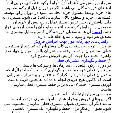
سرمایه پرسش می کنند اما در شرایط رکود اقتصادی، در پی اثبات
ادعاهای فروشندگان می باشند. اگر در دوران قبل از رکود تصمیم
های خرید توسط مسئول خرید اتخاذ می شود در دوران رکود توسط
کمیته های خرید و سطوح بالای سازمانی اتخاذ می شود. مشتریان به
دلیل داشتن آن حس ترس، بیشتر تمایل دارند پیش از خرید آن
محصول را آزمایش کرده و منافع و معایب آن را مورد ارزیابی قرار
دهند.
اعتماد
آن ها به سخنان فروشندگان کمتر و تمایل بیشتری به
تصدیق نفر دوم و سوم یا منابع اطلاعاتی دارند.
–
راهبردهای چهارگانه مور جهت افزایش فروش :
فروش با توجه به دسته بندی کلی مشتریان که عبارتند از مشتریان
فعلی، مشتریان از دست رفته و مشتریان بالقوه؛ میتوان چهار نوع
راهبرد مختلف را جهت افزایش فروش مطرح کرد .
۱)
حفظ و نگهداری مشتریان فعلی:
در دوران رکود اقتصادی، سازمان ها و شرکت ها بایستی از
مشتریان فعلی خود حفاظت و نگهداری کنند. چرا که احتمال اینکه
مشتریان فعلی ما خرید را تکرار کنند ۲۵ برابر بیشتر از مشتریانی
است که تاکنون هیچ خریدی انجام نداده اند. همچنین هزینه بدست
آوردن مشتری جدید ۷ الی ۸ برابر حفظ مشتری فعلی سازمان
هاست.
– بررسی میزان ارتباطات با مشتریان:
اگر نیروهای فروش بیش از شش ماه با مشتری خود در ارتباط
نباشد دیگر آن مشتری بعنوان مشتری فعلی سازمان محسوب نمی
شود. بعنوان راهکار برای حفظ و نگهداری یک مشتری بایستی