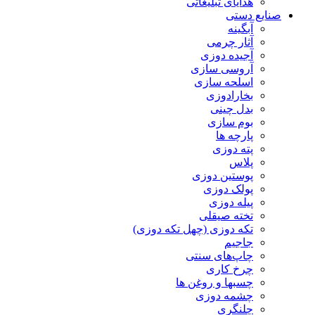
هدایای تبلیغاتی
صنایع دستی
آبگینه
آثار چرمی
آجیده دوزی
آروسی سازی
اسلحه سازی
بخارادوزی
بدل چینی
بوم سازی
پارچه ها
پته دوزی
پلاس
پوستین دوزی
پولک دوزی
پیله دوزی
تخته صیقلی
تکه دوزی (چهل تکه دوزی)
جاجیم
چاپ‌های سنتی
چرخ کاری
چسبها و روغن ها
چشمه دوزی
چلنگری