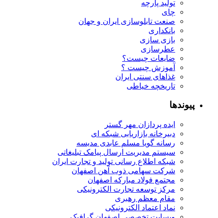
تولید پارچه
چای
صنعت تابلوسازی ایران و جهان
بانکداری
بازی سازی
عطرسازی
ضایعات چیست؟
آموزش چیست ؟
غذاهای سنتی ایران
تاریخچه خیاطی
پیوندها
ایده پردازان مهر گستر
دبیرخانه بازاریابی شبکه ای
رسانه گویا مسلم عابدی مدیسه
سیستم مدیریت ارسال پیامک تبلیغاتی
شبکه اطلاع رسانی تولید و تجارت ایران
شرکت سهامی ذوب آهن اصفهان
مجتمع فولاد مبارکه اصفهان
مرکز توسعه تجارت الکترونیکی
مقام معظم رهبری
نماد اعتماد الکترونیکی
وبسایت تخصصی اصفهان گرافیک