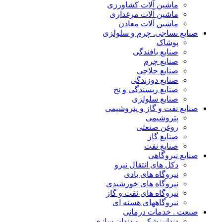
ماشین آلات کشاورزی
ماشین آلات مرغداری
ماشین آلات معادن
صنایع نساجی. چرم و سلولزی
پوشاک
صنایع بافندگی
صنایع چرم
صنایع حلاجی
صنایع دوزندگی
صنایع ریسندگی و نخ
صنایع سلولزی
صنایع نفت و گاز و پتروشیمی
پتروشیمی
روغن صنعتی
صنایع گاز
صنایع نفت
صنایع نیروگاهی
دکل های انتقال نیرو
نیروگاه های بادی
نیروگاه های خورشیدی
نیروگاه های نفت و گاز
نیروگاههای هسته ای
صنعت . خدمات درمانی
دندانپزشکی و دندان سازی