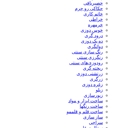
حصیربافی
حکاکی رو چرم
خاتم کاری
خراطی
خرمهره
خوس دوزی
درود گری
ده یک دوزی
دواتگری
رنگ سازی سنتی
رنگرزی سنتی
رودوزی‌های سنتی
ریخته گری
زرتشتی دوزی
زرگری
زغره دوزی
زیلو
زیورسازی
ساخت ابزار و مواد
ساخت رنگها
ساخت قلم و قلممو
ساز سازی
سراجی
سفال دوغابی