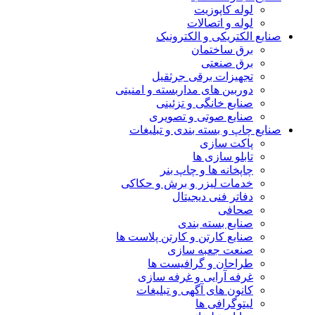
لوله کاپوزیت
لوله و اتصالات
صنایع الکتریکی و الکترونیک
برق ساختمان
برق صنعتی
تجهیزات برقی جرثقیل
دوربین های مداربسته و امنیتی
صنایع خانگی و تزئینی
صنایع صوتی و تصویری
صنایع چاپ و بسته بندی و تبلیغات
پاکت سازی
تابلو سازی ها
چاپخانه ها و چاپ بنر
خدمات لیزر و برش و حکاکی
دفاتر فنی دیجیتال
صحافی
صنایع بسته بندی
صنایع کارتن و کارتن پلاست ها
صنعت جعبه سازی
طراحان و گرافیست ها
غرفه آرایی و غرفه سازی
کانون های آگهی و تبلیغات
لیتوگرافی ها