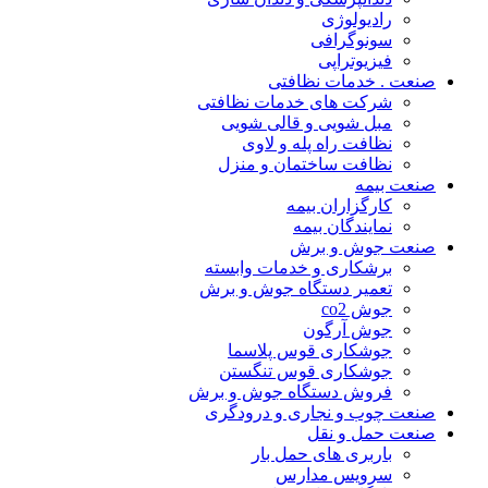
رادیولوژی
سونوگرافی
فیزیوتراپی
صنعت . خدمات نظافتی
شرکت های خدمات نظافتی
مبل شویی و قالی شویی
نظافت راه پله و لاوی
نظافت ساختمان و منزل
صنعت بیمه
کارگزاران بیمه
نمایندگان بیمه
صنعت جوش و برش
برشکاری و خدمات وابسته
تعمیر دستگاه جوش و برش
جوش co2
جوش آرگون
جوشکاری قوس پلاسما
جوشکاری قوس تنگستن
فروش دستگاه جوش و برش
صنعت چوب و نجاری و درودگری
صنعت حمل و نقل
باربری های حمل بار
سرویس مدارس