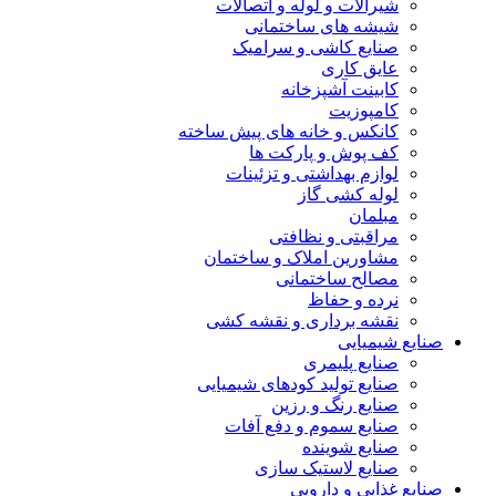
شیرآلات و لوله و اتصالات
شیشه های ساختمانی
صنایع کاشی و سرامیک
عایق کاری
کابینت آشپزخانه
کامپوزیت
کانکس و خانه های پیش ساخته
کف پوش و پارکت ها
لوازم بهداشتی و تزئینات
لوله کشی گاز
مبلمان
مراقبتی و نظافتی
مشاورین املاک و ساختمان
مصالح ساختمانی
نرده و حفاظ
نقشه برداری و نقشه کشی
صنایع شیمیایی
صنایع پلیمری
صنایع تولید کودهای شیمیایی
صنایع رنگ و رزین
صنایع سموم و دفع آفات
صنایع شوینده
صنایع لاستیک سازی
صنایع غذایی و دارویی