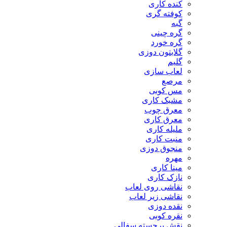
کنده کاری
کوفته گری
گبه
گره چینی
گره خورد
گلابتون دوزی
گلیم
لعاب سازی
مرصع
مس کوبی
مشبک کاری
معرق چوب
معرق کاری
مليله کاری
منبت کاری
منجوق دوزی
مهره
مینا کاری
نازک کاری
نقاشی روی لعاب
نقاشی زیر لعاب
نقده دوزی
نقره کوبی
نقش برجسته سفالی