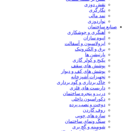
نقش دوزی
نگارگری
نمد مالی
نواردوزی
صنایع ساختمان
آهنگری و جوشکاری
انبوه سازان
ایزولاسیون و آسفالت
برق و الکترونیک
پارتیشن ها
پکیج و کولر گازی
پوشش های سقف
پوشش های کف و دیوار
تجهیزات آشپزخانه
خاک برداری و گود برداری
داربست های فلزی
درب و پنجره ساختمان
دکوراسیون داخلی
دوخت و نصب پرده
روف گاردن
سازه های چوبی
سنگ ونمای ساختمان
شومینه و گچ بری