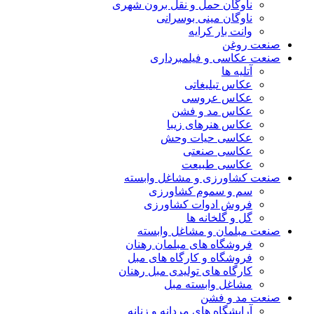
ناوگان حمل و نقل برون شهری
ناوگان مینی بوسرانی
وانت بار کرایه
صنعت روغن
صنعت عکاسی و فیلمبرداری
آتلیه ها
عکاس تبلیغاتی
عکاس عروسی
عکاس مد و فشن
عکاس هنرهای زیبا
عکاسی حیات وحش
عکاسی صنعتی
عکاسی طبیعت
صنعت کشاورزی و مشاغل وابسته
سم و سموم کشاورزی
فروش ادوات کشاورزی
گل و گلخانه ها
صنعت مبلمان و مشاغل وابسته
فروشگاه های مبلمان رهنان
فروشگاه و کارگاه های مبل
کارگاه های تولیدی مبل رهنان
مشاغل وابسته مبل
صنعت مد و فشن
آرایشگاه های مردانه و زنانه