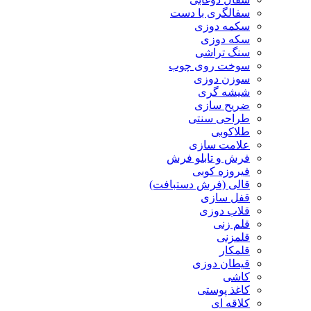
سفالگری با دست
سکمه دوزی
سکه دوزی
سنگ تراشی
سوخت روی چوب
سوزن دوزی
شیشه گری
ضریح سازی
طراحی سنتی
طلاکوبی
علامت سازی
فرش و تابلو فرش
فیروزه کوبی
قالی (فرش دستبافت)
قفل سازی
قلاب دوزی
قلم زنی
قلمزنی
قلمکار
قیطان دوزی
کاشی
کاغذ پوستی
کلاقه ای