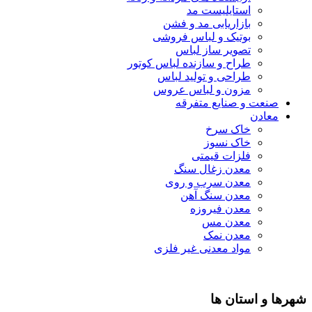
استایلیست مد
بازاریابی مد و فشن
بوتیک و لباس فروشی
تصویر ساز لباس
طراح و سازنده لباس کوتور
طراحی و تولید لباس
مزون و لباس عروس
صنعت و صنایع متفرقه
معادن
خاک سرخ
خاک نسوز
فلزات قیمتی
معدن زغال سنگ
معدن سرب و روی
معدن سنگ آهن
معدن فیروزه
معدن مس
معدن نمک
مواد معدنی غیر فلزی
شهرها و استان ها