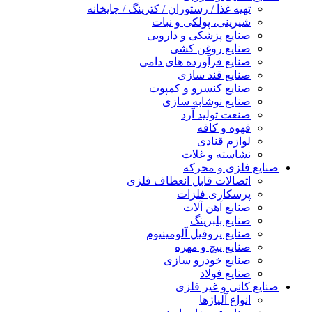
تهیه غذا / رستوران / کترینگ / چایخانه
شیرینی، پولکی و نبات
صنایع پزشکی و دارویی
صنایع روغن کشی
صنایع فرآورده های دامی
صنایع قند سازی
صنایع کنسرو و کمپوت
صنایع نوشابه سازی
صنعت تولید آرد
قهوه و کافه
لوازم قنادی
نشاسته و غلات
صنایع فلزی و محرکه
اتصالات قابل انعطاف فلزی
پرسکاری فلزات
صنایع آهن آلات
صنایع بلبرینگ
صنایع پروفیل آلومینیوم
صنایع پیچ و مهره
صنایع خودرو سازی
صنایع فولاد
صنایع کانی و غیر فلزی
انواع آلياژها