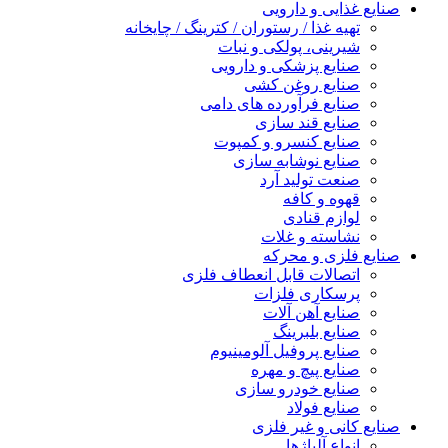
صنایع غذایی و دارویی
تهیه غذا / رستوران / کترینگ / چایخانه
شیرینی، پولکی و نبات
صنایع پزشکی و دارویی
صنایع روغن کشی
صنایع فرآورده های دامی
صنایع قند سازی
صنایع کنسرو و کمپوت
صنایع نوشابه سازی
صنعت تولید آرد
قهوه و کافه
لوازم قنادی
نشاسته و غلات
صنایع فلزی و محرکه
اتصالات قابل انعطاف فلزی
پرسکاری فلزات
صنایع آهن آلات
صنایع بلبرینگ
صنایع پروفیل آلومینیوم
صنایع پیچ و مهره
صنایع خودرو سازی
صنایع فولاد
صنایع کانی و غیر فلزی
انواع آلياژها