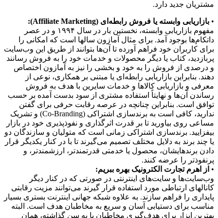
مشتریان جدید دارد.
•
بازاریابی وابسته یا فروش رابطه‌ای (Affiliate Marketing):
مفهوم بازاریابی وابسته، نخستین بار در سال ۱۹۹۴ و در عصر
داتکام‌ها بوجود آمد. برای مثال آمازون سالها است که امکانی را
برای کاربران خود فراهم آورده تا آن‌ها بتوانند از طریق این وب‌سایت
پربازدید، کتاب یا دیگر محصولات و خدمات خود را به فروش رسانند
و درصدی از فروش را به خود و بخشی را نیز به آمازون اختصاص
دهند. بنابراین بازاریابی رابطه‌ای یا مبتنی بر همکاری، نوعی از
معرفی و بازاریابی کالاها و خدمات سایرین با هدف به فروش
رساندن آن‌ها و نهایتاً استفاده مشتری از سود بدست آمده بر حسب
توافق است. بنابراین چنانچه در عرصه رقابت حرفی برای گفتن
ندارید، کافی است به برندسازی اشتراکی (Co-Branding) و تشریک
مساعی روی بیاورید تا بر قدرت اثرگذاری و نفوذپذیری خود در بازار
بیفزایید. برندسازی اشتراکی زمانی است که متولیان و سازندگان دو
یا چند برند به دلایل مختلف تصمیم می‌گیرند تا با در کنار یکدیگر قرار
دادن برندهایشان، محصول یا خدمتی قدرتمندتر، ارزشمندتر، و
پرنفوذتر را عرضه کنند.
•
از اهرم تجارت الکترونیک بهره ببریم:
وب‌سایت‌ها و سایت‌های اینترنتی در صورتی که در کنار دیگر
کانالهای ارتباطی مورد استفاده قرار گیرند می‌توانند مزیت رقابتی
پایداری را فراهم سازند. به علاوه شبکه جهانی اینترنت بستری بسیار
مناسب برای دستیابی آسان و سریع به مخاطبان هدف است. البته
بهترین ابزار برای هدف‌گیری مخاطبان پا به سن گذاشته، همان