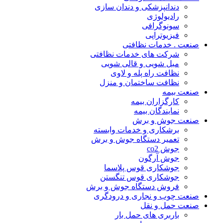
دندانپزشکی و دندان سازی
رادیولوژی
سونوگرافی
فیزیوتراپی
صنعت . خدمات نظافتی
شرکت های خدمات نظافتی
مبل شویی و قالی شویی
نظافت راه پله و لاوی
نظافت ساختمان و منزل
صنعت بیمه
کارگزاران بیمه
نمایندگان بیمه
صنعت جوش و برش
برشکاری و خدمات وابسته
تعمیر دستگاه جوش و برش
جوش co2
جوش آرگون
جوشکاری قوس پلاسما
جوشکاری قوس تنگستن
فروش دستگاه جوش و برش
صنعت چوب و نجاری و درودگری
صنعت حمل و نقل
باربری های حمل بار