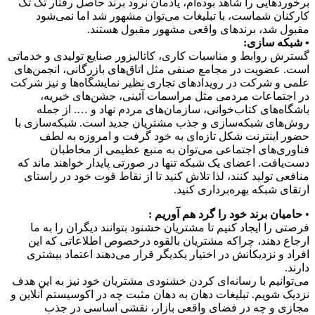
برخوردهایی را شاهد بوده‌ام، یادمان نرود برند حاصل رفتار تک تک
کارکنان شماست، با تبلیغات می‌توان مشهور شد اما نمی‌شود
مقبول شد، برندهای واقعی مشهور مقبول هستند.
• شبکه سازی:
گسترش روابط و مناسبات کاری، کاتالیزور صنایع تولیدی و خدماتی
است. عضویت در مجامع صنفی مثل اتاق‌های بازرگانی، انجمن‌های
علمی و شرکت‌ در رویدادهای تجاری نظیر نمایشگاه‌ها و نیز شرکت
در اجتماعات مردمی مثل مراسمات آئینی، جشن‌های خیریه،
باشگاه‌های کتاب‌خوانی، سازمان‌های مردم نهاد و …. از جمله
روش‌های شبکه‌سازی و جذب مشتریان جدید است. شبکه‌سازی با
حضور اینترنت شکل تازه‌ای به خود گرفت و امروزه به لطف
فناوری‌های اجتماعی می‌توان به منبع عظیمی از مخاطبان
دست‌یافت. اعضای یک شبکه تنها در صورتی پایدار خواهند ماند که
منافعی تولید کنند، لذا تلاش کنید تا از نقاط قوت خود در راستای
ارتقای شبکه بهره‌برداری کنید.
•
حامیان برند خود را گرد هم آوریم :
فرصتی را ایجاد کنیم تا مشتریان خشنود بتوانند دیگران را به ما
ارجاع دهند، چراکه مشتریان بالقوه درخصوص اطلاعاتی که این
افراد و نزدیکانش در اختیار یکدیگر قرار می‌دهند اعتماد بیشتری
دارند.
می‌توانیم با رسانه‌ای کردن خشنودی مشتریان خود نیز به این هدف
نزدیک شویم. تبلیغات دهان به دهان مثبت چه در اکوسیستم آنلاین و
مجازی و چه در فضای واقعی بازار، نقشی اساسی در جذب