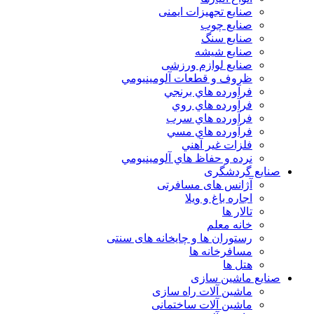
صنایع تجهیزات ایمنی
صنایع چوب
صنایع سنگ
صنایع شیشه
صنایع لوازم ورزشی
ظروف و قطعات آلومينيومي
فرآورده هاي برنجي
فرآورده هاي روي
فرآورده هاي سرب
فرآورده هاي مسي
فلزات غير آهني
نرده و حفاظ هاي آلومينيومي
صنایع گردشگری
آژانس های مسافرتی
اجاره باغ و ویلا
تالار ها
خانه معلم
رستوران ها و چایخانه های سنتی
مسافرخانه ها
هتل ها
صنایع ماشین سازی
ماشین آلات راه سازی
ماشین آلات ساختمانی