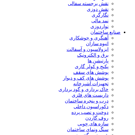
نقش برجسته سفالی
نقش دوزی
نگارگری
نمد مالی
نواردوزی
صنایع ساختمان
آهنگری و جوشکاری
انبوه سازان
ایزولاسیون و آسفالت
برق و الکترونیک
پارتیشن ها
پکیج و کولر گازی
پوشش های سقف
پوشش های کف و دیوار
تجهیزات آشپزخانه
خاک برداری و گود برداری
داربست های فلزی
درب و پنجره ساختمان
دکوراسیون داخلی
دوخت و نصب پرده
روف گاردن
سازه های چوبی
سنگ ونمای ساختمان