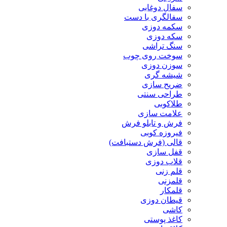
سفال دوغابی
سفالگری با دست
سکمه دوزی
سکه دوزی
سنگ تراشی
سوخت روی چوب
سوزن دوزی
شیشه گری
ضریح سازی
طراحی سنتی
طلاکوبی
علامت سازی
فرش و تابلو فرش
فیروزه کوبی
قالی (فرش دستبافت)
قفل سازی
قلاب دوزی
قلم زنی
قلمزنی
قلمکار
قیطان دوزی
کاشی
کاغذ پوستی