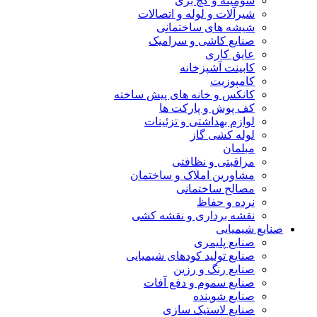
شومینه و گچ بری
شیرآلات و لوله و اتصالات
شیشه های ساختمانی
صنایع کاشی و سرامیک
عایق کاری
کابینت آشپزخانه
کامپوزیت
کانکس و خانه های پیش ساخته
کف پوش و پارکت ها
لوازم بهداشتی و تزئینات
لوله کشی گاز
مبلمان
مراقبتی و نظافتی
مشاورین املاک و ساختمان
مصالح ساختمانی
نرده و حفاظ
نقشه برداری و نقشه کشی
صنایع شیمیایی
صنایع پلیمری
صنایع تولید کودهای شیمیایی
صنایع رنگ و رزین
صنایع سموم و دفع آفات
صنایع شوینده
صنایع لاستیک سازی