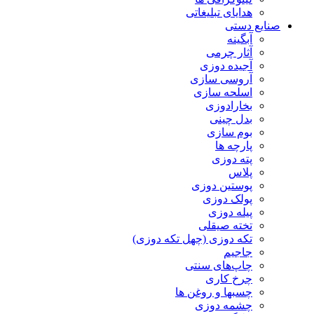
هدایای تبلیغاتی
صنایع دستی
آبگینه
آثار چرمی
آجیده دوزی
آروسی سازی
اسلحه سازی
بخارادوزی
بدل چینی
بوم سازی
پارچه ها
پته دوزی
پلاس
پوستین دوزی
پولک دوزی
پیله دوزی
تخته صیقلی
تکه دوزی (چهل تکه دوزی)
جاجیم
چاپ‌های سنتی
چرخ کاری
چسبها و روغن ها
چشمه دوزی