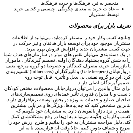
منحصر به فرد فرهنگ‌ها و خرده‌ فرهنگ‌ها
– عادات خرید به معنای چگونگی، چیستی و کجایی خرید
توسط مشتریان
تعریف بازار برای محصولات
چنانچه کسب‌و‌کار خود را مستقر کرده‌اید، می‌توانید از اطلاعات
مشتریان موجود خود برای توسعه بازار هدفتان و نیز حرکت در
جهت کسب مشتریان جدید و افزایش فروش بهره ببرید.
در یک دسته‌بندی می‌توان نقش های موثر در سازمان‌های هدف شما
را به شش گروه پیشنهاد دهندگان اولیه، تصمیم گیرندگان، ماموران
یا بازرسان خرید، مصرف کنندگان و خصوصا دو گروه مرجع، یعنی
دروازه‌بانان (Gate keepers) و تاثیرگذاران (Influencers) تقسیم بندی
کرد. این دو گروه نقشی بی بدیل و تأثیری قابل توجه روی
تصمیم‌گیرندگان اصلی دارند.
برای مثال والدین را می‌توان دروازه‌بانان محصولات مختص کودکان
دانست و یا مدیران فناوری تأثیر عمده‌ای روی تصمیم‌سازی‌های
صاحبان صنایع و خدمات به ویژه در بخش توسعه نرم‌افزاری دارند.
بنابراین مشخص کنید که چه پیام‌ها، ویژگی‌ها و مزایایی بیشترین
اهمیت را نزد بازار بالقوه‌تان دارد. به مشتریان خود بگوییم که
کسب‌و‌کارمان چگونه می‌تواند به آن‌ها در رفع مشکلاتشان کمک
کند. دلیل مراجعه مشتریان به خود را بدانیم و طرح ارزش خود را
صریح و شفاف تدوین کنیم. حالا وقت آن فرارسیده تا به این