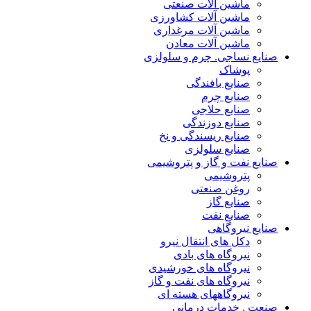
ماشین آلات صنعتی
ماشین آلات کشاورزی
ماشین آلات مرغداری
ماشین آلات معادن
صنایع نساجی. چرم و سلولزی
پوشاک
صنایع بافندگی
صنایع چرم
صنایع حلاجی
صنایع دوزندگی
صنایع ریسندگی و نخ
صنایع سلولزی
صنایع نفت و گاز و پتروشیمی
پتروشیمی
روغن صنعتی
صنایع گاز
صنایع نفت
صنایع نیروگاهی
دکل های انتقال نیرو
نیروگاه های بادی
نیروگاه های خورشیدی
نیروگاه های نفت و گاز
نیروگاههای هسته ای
صنعت . خدمات درمانی