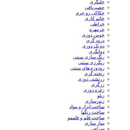
چلنگری
حصیربافی
حکاکی رو چرم
خاتم کاری
خراطی
خرمهره
خوس دوزی
درود گری
ده یک دوزی
دواتگری
رنگ سازی سنتی
رنگرزی سنتی
رودوزی‌های سنتی
ریخته گری
زرتشتی دوزی
زرگری
زغره دوزی
زیلو
زیورسازی
ساخت ابزار و مواد
ساخت رنگها
ساخت قلم و قلممو
ساز سازی
سراجی