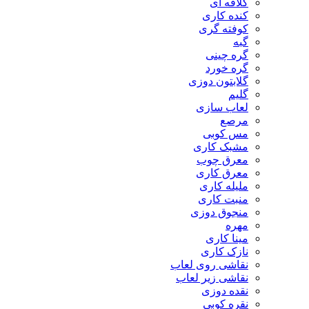
کلاقه ای
کنده کاری
کوفته گری
گبه
گره چینی
گره خورد
گلابتون دوزی
گلیم
لعاب سازی
مرصع
مس کوبی
مشبک کاری
معرق چوب
معرق کاری
مليله کاری
منبت کاری
منجوق دوزی
مهره
مینا کاری
نازک کاری
نقاشی روی لعاب
نقاشی زیر لعاب
نقده دوزی
نقره کوبی