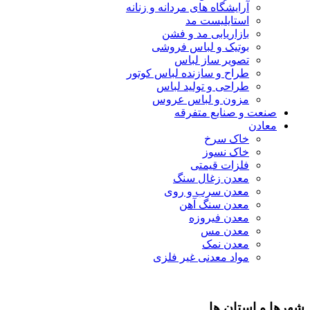
آرایشگاه های مردانه و زنانه
استایلیست مد
بازاریابی مد و فشن
بوتیک و لباس فروشی
تصویر ساز لباس
طراح و سازنده لباس کوتور
طراحی و تولید لباس
مزون و لباس عروس
صنعت و صنایع متفرقه
معادن
خاک سرخ
خاک نسوز
فلزات قیمتی
معدن زغال سنگ
معدن سرب و روی
معدن سنگ آهن
معدن فیروزه
معدن مس
معدن نمک
مواد معدنی غیر فلزی
شهرها و استان ها