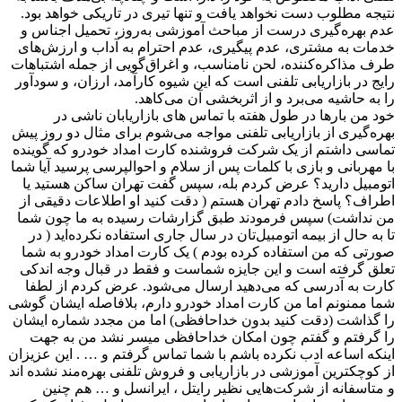
نتیجه مطلوب دست نخواهد یافت و تنها تیری در تاریکی خواهد بود.
عدم بهره‌گیری درست از مباحث آموزشی به‌روز، تحمیل اجناس و
خدمات به مشتری، عدم پیگیری، عدم احترام به آداب و ارزش‌های
طرف مذاکره‌کننده، لحن نامناسب، و اغراق‌گویی از جمله اشتباهات
رایج در بازاریابی تلفنی است که این شیوه کارآمد، ارزان، و سودآور
را به حاشیه می‌برد و از اثربخشی آن می‌کاهد.
خود من بارها در طول هفته با تماس های بازاریابان ناشی در
بهره‌گیری از بازاریابی تلفنی مواجه می‌شوم برای مثال دو روز پیش
تماسی داشتم از یک شرکت فروشنده کارت امداد خودرو که گوینده
با مهربانی و بازی با کلمات پس از سلام و احوالپرسی پرسید آیا شما
اتومبیل دارید؟ عرض کردم بله، سپس گفت تهران ساکن هستید یا
اطراف؟ پاسخ دادم تهران هستم ( دقت کنید او اطلاعات دقیقی از
من نداشت) سپس فرمودند طبق گزارشات رسیده به ما چون شما
تا به حال از بیمه اتومبیل‌تان در سال جاری استفاده نکرده‌اید ( در
صورتی که من استفاده کرده بودم ) یک کارت امداد خودرو به شما
تعلق گرفته است و این جایزه شماست و فقط در قبال وجه اندکی
کارت به آدرسی که می‌دهید ارسال می‌شود. عرض کردم از لطفا
شما ممنونم اما من کارت امداد خودرو دارم، بلافاصله ایشان گوشی
را گذاشت (دقت کنید بدون خداحافظی) اما من مجدد شماره ایشان
را گرفتم و گفتم چون امکان خداحافظی میسر نشد من به جهت
اینکه اساعه ادب نکرده باشم با شما تماس گرفتم و … . این عزیزان
از کوچکترین آموزشی در بازاریابی و فروش تلفنی بهره‌مند نشده اند
و متاسفانه از شرکت‌هایی نظیر رایتل ، ایرانسل و … هم چنین