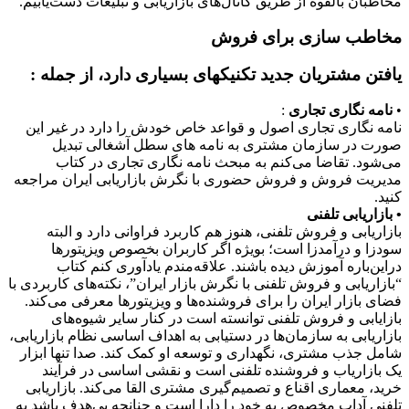
مخاطبان بالقوه از طریق کانال‌های بازاریابی و تبلیغات دست‌یابیم.
مخاطب سازی برای فروش
یافتن مشتریان جدید تکنیکهای بسیاری دارد، از جمله :
•
نامه نگاری تجاری
:
نامه نگاری تجاری اصول و قواعد خاص خودش را دارد در غیر این
صورت در سازمان مشتری به نامه های سطل آشغالی تبدیل
می‌شود. تقاضا می‌کنم به مبحث نامه نگاری تجاری در کتاب
مدیریت فروش و فروش حضوری با نگرش بازاریابی ایران مراجعه
کنید.
• بازاریابی تلفنی
بازاریابی و فروش تلفنی، هنوز هم کاربرد فراوانی دارد و البته
سودزا و درآمدزا است؛ بویژه اگر کاربران بخصوص ویزیتورها
دراین‌باره آموزش دیده باشند. علاقه‌مندم یادآوری کنم کتاب
“بازاریابی و فروش تلفنی با نگرش بازار ایران”، نکته‌های کاربردی با
فضای بازار ایران را برای فروشنده‌ها و ویزیتورها معرفی می‌کند.
بازایابی و فروش تلفنی توانسته است در کنار سایر شیوه‌های
بازاریابی به سازمان‌ها در دستیابی به اهداف اساسی نظام بازاریابی،
شامل جذب مشتری، نگهداری و توسعه او کمک کند. صدا تنها ابزار
یک بازاریاب و فروشنده تلفنی است و نقشی اساسی در فرآیند
خرید، معماری اقناع و تصمیم‌گیری مشتری القا می‌کند. بازاریابی
تلفنی آداب مخصوص به خود را دارا است و چنانچه بی‌هدف باشد به