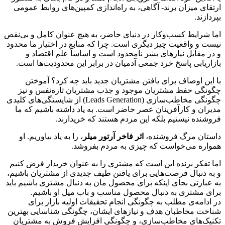
ارتقای میزان برند- آگاهی، به راه‌اندازی کمپین‌های روابط عمومی
بپردازند.
اما شرایط کسب‌و‌کار در دنیای حاضر، به هیچ عنوان کامل و بی‌نقص
نیست و واقعیت چیز دیگری است. چرا که منابع در اختیار ما محدود
و در مقابل نیازهای بشر نامحدود است و اساساً علم اقتصاد و
بازاریابی پاسخ خرد جمعی آدمیان در برابر این محدودیت‌ها است.
با این اوصاف برای یافتن مشتریان جدید باید چه کرد؟ آموختن
چگونگی حفظ مشتریان موجود و جذب مشتریان تازه‌نفس و نیز
چگونگی مخاطب‌سازی (Leads Generation) از شایستگی‌های کلیدی
مدیران و کارآفرینان عصر حاضر است. به یاد داشته باشیم که ما
فروشنده نیستیم بلکه این مردم هستند که خریدارند.
داستان مرگ فروشنده،
اثر فاخر آرتور میلر
، را به یاد بیاوریم. او
همواره می‌خواست که چیزی به مردم بفروشد.
اما تفکر برنده این است که مشتری را به عنوان خریدار فرض کنیم
و به دنبال فرصت‌هایی برای یافتن طیف جدیدی از مشتریان باشیم،
به عبارتی بجای اینکه برای محصول مان به دنبال مشتری باشیم باید
برای مشتری به دنبال محصول مناسب و باب میل او باشیم.
در ادامه‌ی مطلب به چگونگی انجام تحقیقات اولیه بازار برای
شناخت مخاطبان هدف و نیازهای ایشان، چگونگی شناسایی بهترین
تکنیک‌های مخاطب‌سازی، و چگونگی افزایش فروش به مشتریان