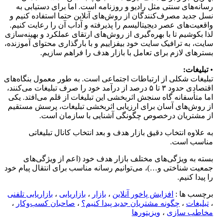
رسانه‌های سنتی مثل رادیو و روزنامه است. اما برای دستیابی به
نسل‌ جدید مصرف‌کنندگان از روش‌های آنلاین حتما استفاده کنیم و
واقعیت‌های عصر دیجیتالیسم را پذیرفته و آداب آن را رعایت کنیم.
لذا بکوشیم تا با بهره‌گیری از روش‌های ارتقای عملکرد و بهینه‌سازی
سایت، به ترافیک سایت خود بیفزاییم و با بارگذاری محتوای آموزنده،
بسترهای لازم برای تعامل با بازار هدف را فراهم سازیم.
•
تبلیغات:
تبلیغات شکلی از ارتباطات اجتماعی است. به طور معمول بنگاه‌های
اقتصادی حدود ۳ تا ۵ درصد از درآمد خود را صرف تبلیغات می‌کنند،
اما متأسفانه گاه سنجش اثربخشی این تبلیغات از قلم می‌افتد. یکی
از روش‌های آسان برای ارزیابی اثربخشی تبلیغات، پرسش مستقیم
از مشتریان درخصوص چگونگی آشنایی با سازمان است.
به علاوه انتخاب دقیق بازار هدف و بعد انتخاب کانال تبلیغاتی
مناسب است.
بسته به ویژگی‌های مختلف بازار هدف خود (اعم از ویژگی‌های
جمعیت شناختی و…)، می‌توانیم رسانه مناسب برای انتقال پیام خود
را پیدا کنیم.
برچسب ها :
افزایش پاخور آنلاین
،
بازار
،
بازاریابی
،
بازاریابی تلفنی
،
تبلیغات
،
چگونه مشتریان جدید پیدا کنیم؟
،
صاحبان کسب‌و‌کار‌
،
مخاطب سازی
،
ویزیتورها