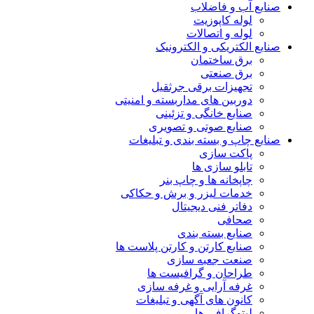
صنایع آب و فاضلاب
لوله کاپوزیت
لوله و اتصالات
صنایع الکتریکی و الکترونیک
برق ساختمان
برق صنعتی
تجهیزات برقی جرثقیل
دوربین های مداربسته و امنیتی
صنایع خانگی و تزئینی
صنایع صوتی و تصویری
صنایع چاپ و بسته بندی و تبلیغات
پاکت سازی
تابلو سازی ها
چاپخانه ها و چاپ بنر
خدمات لیزر و برش و حکاکی
دفاتر فنی دیجیتال
صحافی
صنایع بسته بندی
صنایع کارتن و کارتن پلاست ها
صنعت جعبه سازی
طراحان و گرافیست ها
غرفه آرایی و غرفه سازی
کانون های آگهی و تبلیغات
لیتوگرافی ها