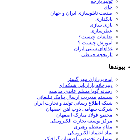
تولید پارچه
چای
صنعت تابلوسازی ایران و جهان
بانکداری
بازی سازی
عطرسازی
ضایعات چیست؟
آموزش چیست ؟
غذاهای سنتی ایران
تاریخچه خیاطی
پیوندها
ایده پردازان مهر گستر
دبیرخانه بازاریابی شبکه ای
رسانه گویا مسلم عابدی مدیسه
سیستم مدیریت ارسال پیامک تبلیغاتی
شبکه اطلاع رسانی تولید و تجارت ایران
شرکت سهامی ذوب آهن اصفهان
مجتمع فولاد مبارکه اصفهان
مرکز توسعه تجارت الکترونیکی
مقام معظم رهبری
نماد اعتماد الکترونیکی
وبسایت تخصصی اصفهان گرافیک