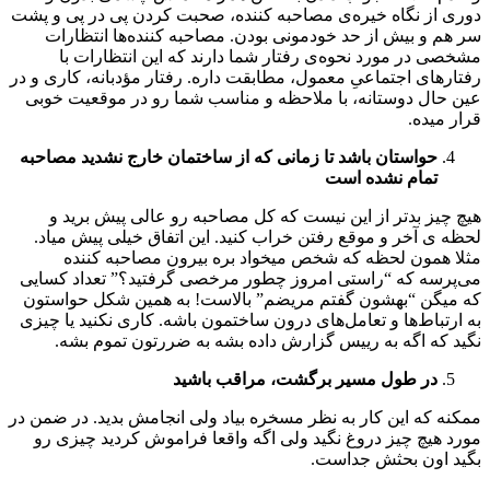
دوری از نگاه خیره‌ی مصاحبه کننده، صحبت کردن پی در پی و پشت
سر هم و بیش از حد خودمونی بودن. مصاحبه کننده‌ها انتظارات
مشخصی در مورد نحوه‌ی رفتار شما دارند که این انتظارات با
رفتارهای اجتماعیِ معمول، مطابقت داره. رفتار مؤدبانه، کاری و در
عین حال دوستانه، با ملاحظه و مناسب شما رو در موقعیت خوبی
قرار میده.
حواستان باشد تا زمانی که از ساختمان خارج نشدید مصاحبه
تمام نشده است
هیچ چیز بدتر از این نیست که کل مصاحبه رو عالی پیش برید و
لحظه ی آخر و موقع رفتن خراب کنید. این اتفاق خیلی پیش میاد.
مثلا همون لحظه که شخص میخواد بره بیرون مصاحبه کننده
می‌پرسه که “راستی امروز چطور مرخصی گرفتید؟” تعداد کسایی
که میگن “بهشون گفتم مریضم” بالاست! به همین شکل حواستون
به ارتباط‌ها و تعامل‌های درون ساختمون باشه. کاری نکنید یا چیزی
نگید که اگه به رییس گزارش داده بشه به ضررتون تموم بشه.
در طول مسیر برگشت، مراقب باشید
ممکنه که این کار به نظر مسخره بیاد ولی انجامش بدید. در ضمن در
مورد هیچ چیز دروغ نگید ولی اگه واقعا فراموش کردید چیزی رو
بگید اون بحثش جداست.