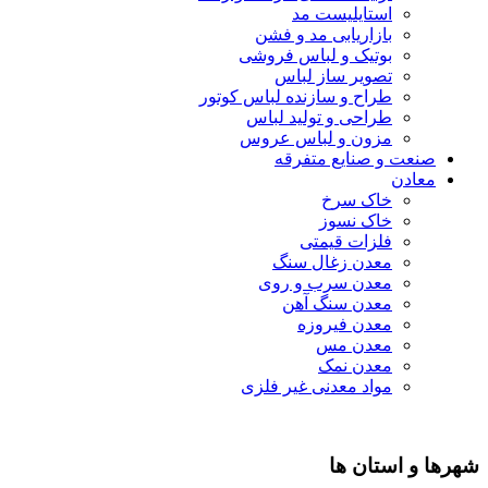
استایلیست مد
بازاریابی مد و فشن
بوتیک و لباس فروشی
تصویر ساز لباس
طراح و سازنده لباس کوتور
طراحی و تولید لباس
مزون و لباس عروس
صنعت و صنایع متفرقه
معادن
خاک سرخ
خاک نسوز
فلزات قیمتی
معدن زغال سنگ
معدن سرب و روی
معدن سنگ آهن
معدن فیروزه
معدن مس
معدن نمک
مواد معدنی غیر فلزی
شهرها و استان ها