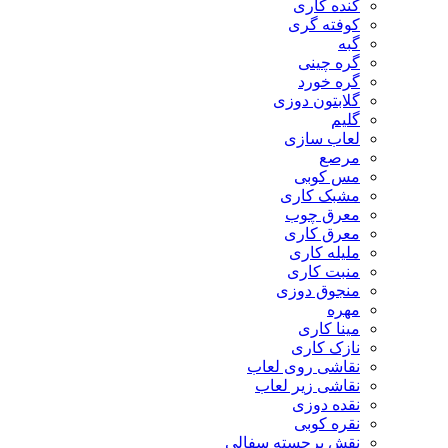
کنده کاری
کوفته گری
گبه
گره چینی
گره خورد
گلابتون دوزی
گلیم
لعاب سازی
مرصع
مس کوبی
مشبک کاری
معرق چوب
معرق کاری
مليله کاری
منبت کاری
منجوق دوزی
مهره
مینا کاری
نازک کاری
نقاشی روی لعاب
نقاشی زیر لعاب
نقده دوزی
نقره کوبی
نقش برجسته سفالی