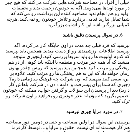
خیلی از افراد در مصاحبه شرکت هایی شرکت می‌کنند که هیچ چیز
در مورد اون‌ها نمی‌دونند. اگه به خودتون زحمت ندید و تحقیقات
اولیه رو هم انجام ندید مصاحبه کننده این برداشت رو می‌کنه که
شما تمایل ندارید قدمی بردارید و تلاش خودتون رو نمی‌کنید. هرچه
کمپانی بزرگتر باشه این کار اشتباه بزرگتریه.
در سوال پرسیدن دقیق باشید
بپرسید که فرد قبلی چه مدت در اون جایگاه کار می‌کرده، اگه
نپرسید اطلاعات ارزشمندی رو از دست میدید. همچنین باید بپرسید
که کدوم اولویت ها رو باید سریعا بررسی کنید. اینجوری متوجه
میشید که آیا همه چیز مرتب و منظمه یا اینکه باید کوهی از در هم
ریختگی رو مرتب کنید. همچنین باید بپرسید که رییس چقدر بهتون
زمان خواهد داد که این به هم ریختگی ها رو مرتب کنید. علاوه بر
این، سعی کنید بفهمید که اون شرکت چه فرهنگ سازمانی داره؟
(چیزی که شما برای پیشرفت و ادامه دادن در شرکت باهاش کار
دارید) بعد از پرسیدن این سؤالات و گرفتن جواب، ممکنه که خودتون
تصمیم بگیرید که مؤدبانه عذر خودتون رو بخواهید و اون شرکت رو
ترک کنید.
در مورد مزایا چیزی نپرسید
پرسیدن این سوال در اولین مصاحبه و حتی در دومین دور مصاحبه
هم کار هوشمندانه ای نیست. حقوق و مزایا و… توسط کارفرما