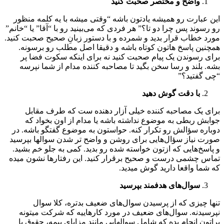
واضح و مختصر صحبت کنید
این عبارت رو همیشه یادتون باشه “وقتی میشه با یه کلمه منظور
رو رسوند پس چرا دو تا؟” هر فردی که می‌بینید رو با “آقا” یا “خانم”
مورد خطاب قرار بدید و شمرده و با دستور زبانِ صحیح صحبت کنید.
همچنین پاسخ هاتون کوتاه باشه و دقیقا اصل مطلب رو برسونه.
برای رسوندن یک پیام صحبت کنید نه برای اینکه سکوت فضا پر
بشه. بلند و رسا سخن بگید تا مصاحبه کننده مدام از شما نپرسه
“چی گفتید؟”
با دقت گوش دهید
برای یک مصاحبه کننده خیلی آزار دهنده ست که طرف مقابل
جوابش ربطی به موضوع نداشته باشه یا مدام از اون بخواد که
دوباره سؤالش رو تکرار کنه. حواستون به موضوع گفتگو باشه. در
صورت نیاز سؤال‌هایی برای روشن و واضح تر شدن سوالها بپرسید
و پاسخ‌هایی که ازتون خواسته شده رو بدید. کمی به جلو خم بشید.
تماس چشمی درست و صحیح برقرار کنید. این رفتارها نشون میده
که شما واقعا دارید گوش میدید.
سوال‌های هدفمند بپرسید
تنها چیزی که از پرسیدن سوال‌های ضعیف بدتره، کلا سوال
نپرسیدنه. سوال‌های ضعیف در مورد کارهاییه که شرکت میتونه
براتون انجام بده که شامل سوالهایی مانند مزایای بیمه، حقوق یا