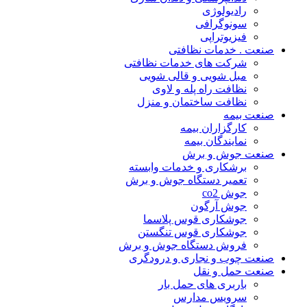
رادیولوژی
سونوگرافی
فیزیوتراپی
صنعت . خدمات نظافتی
شرکت های خدمات نظافتی
مبل شویی و قالی شویی
نظافت راه پله و لاوی
نظافت ساختمان و منزل
صنعت بیمه
کارگزاران بیمه
نمایندگان بیمه
صنعت جوش و برش
برشکاری و خدمات وابسته
تعمیر دستگاه جوش و برش
جوش co2
جوش آرگون
جوشکاری قوس پلاسما
جوشکاری قوس تنگستن
فروش دستگاه جوش و برش
صنعت چوب و نجاری و درودگری
صنعت حمل و نقل
باربری های حمل بار
سرویس مدارس