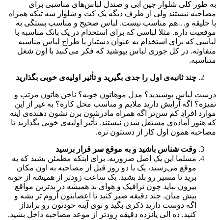
به طور کلی شلوار جین آبی و صندل لباس‌های مناسبی برای
مصاحبه نیستند ولی از طرف دیگه یک کت و شلوار سه تیکه همراه
با جلیقه و…هم مناسب نیست. لباس صحیح و مناسب بستگی به
موقعیت داره. مثلا لباسی که برای استخدام در یک بانک مناسبه با
لباسی که برای استخدام به عنوان دستیار یا طراح لباس مناسبه
متفاوته. در کل جوری لباس بپوشید که فکر می‌کنید با اون شغل
متناسبه.
چند ثانیه‌ی اول را جدی بگیرید و تأثیر اولیه‌ی خوبی بگذارید
درست لباس پوشیدید؟ مدل موهاتون خوبه؟ ناخن هاتون مرتب و
تمیزه؟ اگه آرایش دارید ملایم و مناسب محل کاره؟ به غیر از این
موارد افرادِ کم سن‌تر اگه همراه مادرشون برن نشون دهنده‌ی اینه
که هنوز آماده‌ی مستقل شدن نیستند. تأثیر اولیه‌ی خوبی بگذارید تا
مصاحبه همون اول کار از دستتون نره.
وقت شناس باشید و به موقع سر قرار برسید
مسلما این یک اصل ضروریه. برای اینکه مطمئن بشید که به
موقع می‌رسید، یک یا دو روز قبل از مصاحبه به اون مکان
برید تا مسیر رو بلد بشید. یک ساعت زودتر از همیشه از خونه
بیرون بیاید چون ترافیک و هوای بد همیشه در بدترین مواقع
پیش میان. چند دقیقه صبر کنید تا اعصابتون آروم تر بشه و
اگه دوست دارید ذکری بگید و توی آینه خودتون رو برانداز
کنید. ده الی پانزده دقیقه زودتر از موعد مصاحبه داخل بشید.