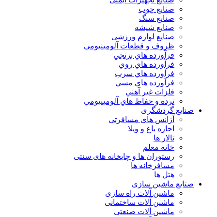
صنایع چوب
صنایع سنگ
صنایع شیشه
صنایع لوازم ورزشی
ظروف و قطعات آلومينيومي
فرآورده هاي برنجي
فرآورده هاي روي
فرآورده هاي سرب
فرآورده هاي مسي
فلزات غير آهني
نرده و حفاظ هاي آلومينيومي
صنایع گردشگری
آژانس های مسافرتی
اجاره باغ و ویلا
تالار ها
خانه معلم
رستوران ها و چایخانه های سنتی
مسافرخانه ها
هتل ها
صنایع ماشین سازی
ماشین آلات راه سازی
ماشین آلات ساختمانی
ماشین آلات صنعتی