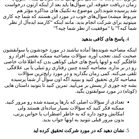
زمان دریافت حقوقه. این سوال‌ها باید بعد از اینکه ازتون درخواست
شد پرسیده شوند.(این موضوع به تکنیک های مذاکره مؤثر هم
مربوط میشه) سوال‌های خوب در مورد این هستند که شما چه کاری
میتونید برای شرکت انجام بدید. مانند اینکه “کارمند ایده‌آل از نظر
شما کیه؟” یا “موفقیت از نظر شما چیه؟”
پاسخ های کافی بدهید
اینکه مصاحبه شونده‌ها آماده نباشند در مورد خودشون یا سوابقشون
صحبت کنند، تعجب آوره. سؤالات مصاحبه ممکنه بعضی افراد رو
غافلگیر کنه و اونها پاسخ های خیلی کوتاهی بدن که اطلاعات خاصی
رو در بر نداره. مصاحبه کننده چنین رفتاری رو تنبلی یا بی علاقگی
تلقی می‌کنه. کمی زمان بگذارید و در مورد رایج‌ترین سؤالات
مصاحبه کاری تحقیق کنید و ببینید اگه اون سوال از شما پرسیده
بشه چه جوری از پسش بر می‌آیید. تمرین کنید تا بتونید داستان هایی
(کوتاه) در مورد سوابقتون بگید.
تعدادی از سؤالات اصلی که بارها پرسیده شده رو مرور کنید.
ممکنه فکر کنید که سؤالات بسیار ساده‌ای هستند ولی
امکانش وجود داره که به خاطر اضطراب یا حواس پرتی،
بدون مرور قبلی نتونید به اونها جواب بدید.
نشان دهید که در مورد شرکت تحقیق کرده اید