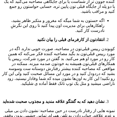
کننده جوون تر از شماست یا برای جایگاهی مصاحبه می‌کنید که یک
یا دو پله از جایگاه قبلی تون پایین تره، حسابی حواستون رو جمع
کنید و مراقب باشید.
اگه حستون به شما میگه که مغرور و متکبر ظاهر بشید،
راهکارهایی برای مدیریت اون پیدا کنید تا روی این نگرشِ
نادرست کار کنید.
انتقادتون از کارفرمای قبلی را بیان نکنید
کوبوندن رییس قبلی‌تون در مصاحبه، صورت خوبی نداره. اگه در
مورد رییس قبلی‌تون بد بگید مصاحبه کننده فکر می‌کنه که همین
کار رو در مورد او هم می‌کنید. بد گفتن در مورد شرکت، رییس یا
همکارهای قبلی‌تون همیشه به خودتون صدمه میزنه. ممکنه در
مواقعی که مصاحبه کننده بیشتر رفتارش دوستانه ست وسوسه
بشید که دردودل کنید و در مورد این مسائل صحبت کنید ولی این کار
رو نکنید! این کار به اون‌ها نشون میده که شما وفادار نیستید، زود
ناراضی میشید و مثل یک توپ تانک فقط آماده ی شلیکید.
نشان دهید که به گفتگو علاقه مندید و مجذوب صحبت شده‌اید
نمونه هایی از رفتار نادرست در حین مصاحبه: نشون دادن بی میلی
و عدم علاقه، جواب دادن به تلفن همراه، تماس چشمی بدون وقفه،