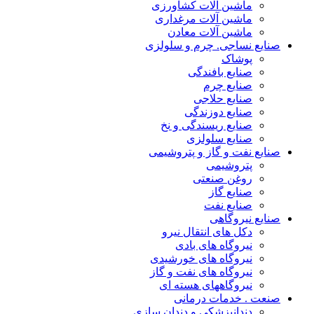
ماشین آلات کشاورزی
ماشین آلات مرغداری
ماشین آلات معادن
صنایع نساجی. چرم و سلولزی
پوشاک
صنایع بافندگی
صنایع چرم
صنایع حلاجی
صنایع دوزندگی
صنایع ریسندگی و نخ
صنایع سلولزی
صنایع نفت و گاز و پتروشیمی
پتروشیمی
روغن صنعتی
صنایع گاز
صنایع نفت
صنایع نیروگاهی
دکل های انتقال نیرو
نیروگاه های بادی
نیروگاه های خورشیدی
نیروگاه های نفت و گاز
نیروگاههای هسته ای
صنعت . خدمات درمانی
دندانپزشکی و دندان سازی