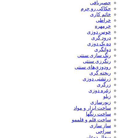
حصیربافی
حکاکی رو چرم
خاتم کاری
خراطی
خرمهره
خوس دوزی
درود گری
ده یک دوزی
دواتگری
رنگ سازی سنتی
رنگرزی سنتی
رودوزی‌های سنتی
ریخته گری
زرتشتی دوزی
زرگری
زغره دوزی
زیلو
زیورسازی
ساخت ابزار و مواد
ساخت رنگها
ساخت قلم و قلممو
ساز سازی
سراجی
سفال دوغابی