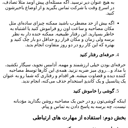
به هیچ عنوان دیر نرسید. اگه مسئله‌ای پیش اومد مثلا تصادف،
در اسرع وقت با شرکت تماس بگیرید و از اوضاع باخبرشون
کنید.
اگه بیش از حد مضطرب باشید ممکنه چیزای ساده‌ای مثل
مکان مصاحبه و ساعت اون رو فراموش کنید یا اشتباه به
خاطر بسپارید. این رفتار طبیعیه. ممکنه خنده دار به نظر
برسه ولی زمان و مکان قرار رو حداقل دو بار چک کنید و
بهتره که این کار رو در دو روز متفاوت انجام بدید.
حرفه‌ای رفتار کنید
حرفه‌ای بودن خیلی ارزشمند و مهمه. آدامس نجوید، سیگار نکشید،
با مداد و…روی میز ضربه نزنید. همه‌ی این کارها توسط مصاحبه
کننده دیده و قضاوت میشه. هر اقدام و رفتاری که شما رو به عنوان
یک پتانسیل و یک کاندیدِ استخدام حذف می‌کنه، انجام ندید.
گوشی را خاموش کنید
اینکه گوشی‌تون رو در حین یک مصاحبه روشن بگذارید مؤدبانه
نیست، چه برسه به پاسخ دادن به تماس و پیام.
بخش دوم: استفاده از مهارت های ارتباطی