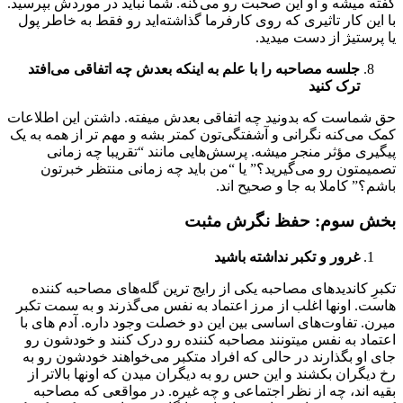
گفته میشه و او این صحبت رو می‌کنه. شما نباید در موردش بپرسید.
با این کار تاثیری که روی کارفرما گذاشته‌اید رو فقط به خاطر پول
یا پرستیژ از دست میدید.
جلسه مصاحبه را با علم به اینکه بعدش چه اتفاقی می‌افتد
ترک کنید
حق شماست که بدونید چه اتفاقی بعدش میفته. داشتن این اطلاعات
کمک می‌کنه نگرانی و آشفتگی‌تون کمتر بشه و مهم تر از همه به یک
پیگیری مؤثر منجر میشه. پرسش‌هایی مانند “تقریبا چه زمانی
تصمیمتون رو می‌گیرید؟” یا “من باید چه زمانی منتظر خبرتون
باشم؟” کاملا به جا و صحیح اند.
بخش سوم: حفظ نگرش مثبت
غرور و تکبر نداشته باشید
تکبرِ کاندیدهای مصاحبه یکی از رایج ترین گله‌های مصاحبه کننده
هاست. اونها اغلب از مرز اعتماد به نفس می‌گذرند و به سمت تکبر
میرن. تفاوت‌های اساسی بین این دو خصلت وجود داره. آدم های با
اعتماد به نفس میتونند مصاحبه کننده رو درک کنند و خودشون رو
جای او بگذارند در حالی که افراد متکبر می‌خواهند خودشون رو به
رخ دیگران بکشند و این حس رو به دیگران میدن که اونها بالاتر از
بقیه اند، چه از نظر اجتماعی و چه غیره. در مواقعی که مصاحبه