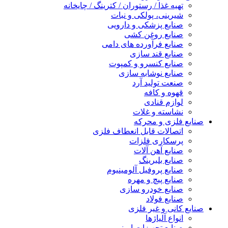
تهیه غذا / رستوران / کترینگ / چایخانه
شیرینی، پولکی و نبات
صنایع پزشکی و دارویی
صنایع روغن کشی
صنایع فرآورده های دامی
صنایع قند سازی
صنایع کنسرو و کمپوت
صنایع نوشابه سازی
صنعت تولید آرد
قهوه و کافه
لوازم قنادی
نشاسته و غلات
صنایع فلزی و محرکه
اتصالات قابل انعطاف فلزی
پرسکاری فلزات
صنایع آهن آلات
صنایع بلبرینگ
صنایع پروفیل آلومینیوم
صنایع پیچ و مهره
صنایع خودرو سازی
صنایع فولاد
صنایع کانی و غیر فلزی
انواع آلياژها
صنایع تجهیزات ایمنی