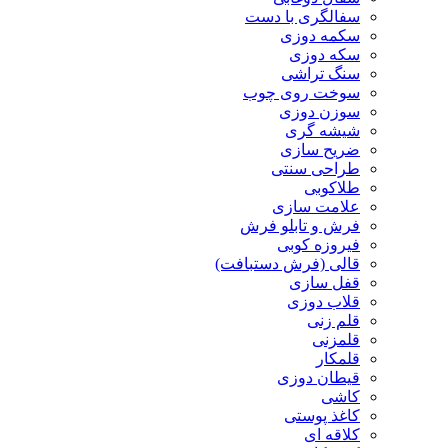
سفالگری با دست
سکمه دوزی
سکه دوزی
سنگ تراشی
سوخت روی چوب
سوزن دوزی
شیشه گری
ضریح سازی
طراحی سنتی
طلاکوبی
علامت سازی
فرش و تابلو فرش
فیروزه کوبی
قالی (فرش دستبافت)
قفل سازی
قلاب دوزی
قلم زنی
قلمزنی
قلمکار
قیطان دوزی
کاشی
کاغذ پوستی
کلاقه ای