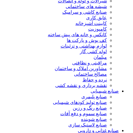
شیرآلات و لوله و اتصالات
شیشه های ساختمانی
صنایع کاشی و سرامیک
عایق کاری
کابینت آشپزخانه
کامپوزیت
کانکس و خانه های پیش ساخته
کف پوش و پارکت ها
لوازم بهداشتی و تزئینات
لوله کشی گاز
مبلمان
مراقبتی و نظافتی
مشاورین املاک و ساختمان
مصالح ساختمانی
نرده و حفاظ
نقشه برداری و نقشه کشی
صنایع شیمیایی
صنایع پلیمری
صنایع تولید کودهای شیمیایی
صنایع رنگ و رزین
صنایع سموم و دفع آفات
صنایع شوینده
صنایع لاستیک سازی
صنایع غذایی و دارویی