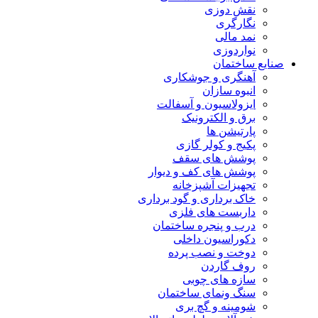
نقش دوزی
نگارگری
نمد مالی
نواردوزی
صنایع ساختمان
آهنگری و جوشکاری
انبوه سازان
ایزولاسیون و آسفالت
برق و الکترونیک
پارتیشن ها
پکیج و کولر گازی
پوشش های سقف
پوشش های کف و دیوار
تجهیزات آشپزخانه
خاک برداری و گود برداری
داربست های فلزی
درب و پنجره ساختمان
دکوراسیون داخلی
دوخت و نصب پرده
روف گاردن
سازه های چوبی
سنگ ونمای ساختمان
شومینه و گچ بری