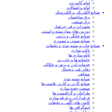
لوله کاپوزیت
لوله و اتصالات
صنایع الکتریکی و الکترونیک
برق ساختمان
برق صنعتی
تجهیزات برقی جرثقیل
دوربین های مداربسته و امنیتی
صنایع خانگی و تزئینی
صنایع صوتی و تصویری
صنایع چاپ و بسته بندی و تبلیغات
پاکت سازی
تابلو سازی ها
چاپخانه ها و چاپ بنر
خدمات لیزر و برش و حکاکی
دفاتر فنی دیجیتال
صحافی
صنایع بسته بندی
صنایع کارتن و کارتن پلاست ها
صنعت جعبه سازی
طراحان و گرافیست ها
غرفه آرایی و غرفه سازی
کانون های آگهی و تبلیغات
لیتوگرافی ها