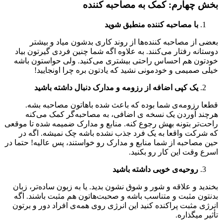
بخش چهارم: کمک به مصاحبه کننده
با مصاحبه کننده منطبق شوید
بعضی از مصاحبه کننده‌ها از روند کاری بدشون میاد و بیشتر
دوستانه رفتار می‌کنند. به علاوه اگه شما چنین فردی گیرتون بیاد
خودتون هم احساس راحتی بیشتری می‌کنید. ولی حواستون باشه
خیلی صمیمی و خودمونی نشید که یادتون بره چرا اونجایید!
یک کپی اضافه از رزومه و مدارک دنبال داشته باشید
قطعا رزومه‌ی شما بوده که باعث شده باهاتون مصاحبه بشه.
هرچند آوردن یک نسخه ی اضافی، به مصاحبه‌گر کمک می‌کنه
راحت‌تر بتونه بهش رجوع کنه. منابع و مدارک ضمیمه شده تا موقعی
که شرکت واقعا به یک فرد جذب نشده باشه چک نمیشه. اگه در
حین مصاحبه از شما منابع و مدارک رو خواستند، پس عالیه! حتما در
اسرع وقت این کار رو بکنید.
روحیه‌ی خوبی داشته باشید
بخندید و علاقه و شور و شوق نشون بدید. یا به زبون ساده‌تر، زبان
بدنتون مثبت و متناسب باشه و صحبت‌هاتون هم مثبت باشند. اگه
انرژی مثبت پراکنده کنید این انرژی روی همه‌ی افراد دور و برتون
تأثیر میگذاره.