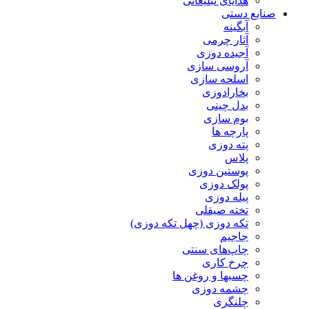
هدایای تبلیغاتی
صنایع دستی
آبگینه
آثار چرمی
آجیده دوزی
آروسی سازی
اسلحه سازی
بخارادوزی
بدل چینی
بوم سازی
پارچه ها
پته دوزی
پلاس
پوستین دوزی
پولک دوزی
پیله دوزی
تخته صیقلی
تکه دوزی (چهل تکه دوزی)
جاجیم
چاپ‌های سنتی
چرخ کاری
چسبها و روغن ها
چشمه دوزی
چلنگری