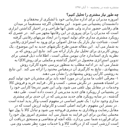
منتشره شده در پنجشنبه ۱۰ آبان ۱۳۹۷
چه طور نیاز مشتری را تحلیل کنیم؟
امروزه مدیران برای اداره سازمانی خود با لشکری از
محققان و
دانشمندان
پشتیبانی می شوند . این محققان اگرچه مستقیما در میدان
های رقابتی حضور ندارند ولی نقش آنها طراحی و در اختیار گذاشتن ابزاری
است که مدیران را برای پیروزی در این رقابتها مجهز می کند . در عصری که
رویکرد مشتری مداری جای تولید انبوه را در ایجاد مزیتهای رقابتی گرفته
است ، شناخت نیاز بازار یک مدخل اصولی برای ورود به استراتژی رقابتی
به شمار می آید . این مقاله ضمن طرح نگرشهای جدید به این موضوع ، یک
روش کاربردی برای تحلیل نیاز بازار ارائه می کند. نتایج این روش که بر
نظریه بازی استاندارد جان نیومن متکی است ، اطلاعات ذیل قیمتی برای
تدوین استراتژی محصول در اختیار گذاشته و مکملی برای روشQDF به
شمار می آید .در ادامه مطلب به منظور بررسی نحوه کارکرد روش
پیشنهادی ، نتایج به کارگیری آن درمقیاس محدود را ارائه می کند . این نتایج
به روشنی کارآیی روش پیشنهادی را نشان می دهند.
۱- معرفّی اغلب ما
مدیران
در مورد آنچه باید برای مشتریان خود تولید کنیم
در اشتباه هستیم . در نگرش سنتی ، کسب و کار ، فرایند خرید و فروش کالا
وخدمات در مقابل پول تلقی می شود، ولی این تغییر تدریجا کارایی خود را
در پشتیبانی از رویکرد های جدید مدیریتی از دست داده است . طی دهه
گذشته ، در سایه رویکرد های جدید مدیریتی که در آن حدی برای مشتری
مداری وجود ندارد ؛ یک تغییر اساسی در مفهوم کسب وکار پدید آمده است
. در بستر این مفهوم ، فرایند اصلی کسب و کارتولید ارزش است که در
مقابل رضایت و وفاداری به مشتری فروخته می شود و تبادل کالا با پول تنها
محملی نمادین برای این فرایند به شمار می آید. مشتری امروز پول خود را
برای فرآورده شما نمی پردازد، بلکه آنچه او متقاضی و مستحق دریافت آن
است ارزشی است که از دریافت کالا و یا خدمات مورد نظر نصیب وی می