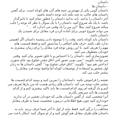
داستان:
– داستان ها
داستان گویی یکی از مهمترین جنبه های گپ های کوتاه است. برای گفتن
داستان های جالب به چند نکته باید توجه داشته باشید:
آخر داستان را بدانید. باید بدانید داستان را چطور تمام کنید تا تاثیرگذار
باشد. با یک تله شروع کنید. داستان را با یک سوال یا نظر که توجه را جلب
میکند شروع کنید. مثلاً “این من را یاد وقتی می اندازد که ….”
می تواند شروع خوبی برای آماده کردن فرد مقابل برای شنیدن یک
داستان باشد.
داستان باید کوتاه باشد. وقت را با توضیح دادن پیشینه داستان اگر اهمیتی
ندارد تلف نکنید. حرف های اضافی را سانسور کنید و فقط قسمت های
مهم را تعریف کنید. با این روش توجه فرد مقابل را برای زمان بیشتری به
خودتان معطوف می کنید.
تصویرسازی کنید. داستان را با احساس و با خلق تصویر بیان کنید. وقتی
می توانید بگویید، “نمی تونی تصور کنی اتاق چقدر شلوغ بود جای سوزن
انداختن هم نبود” نگویید، “اتاق خیلی شلوغ بود”. گفتن داستان ها به زبان
اول شخص و استفاده از توصیفات کوتاه اما واضح توجه فرد مقابل را
بیشتر جلب می کند.
نقشه را فراموش نکنید. داستانتان را تمرین کنید و ببینید کدام قسمت ها
بیشتر جلب توجه می کند. داستان های زیادی هست که من بارها تعریف می
کنم و یاد گرفته ام روی کدام قسمت ها باید تاکید بیشتری کنم و از کدام
قسمت ها باید سریعتر بگذرم.
آنرا شخصی کنید. از گفتن داستان هایی که خودتان نقشی در آن ندارید
خودداری کنید چون هیچ اطلاعاتی درمورد شخصیت شما به طرف مقابل
نمی دهد.
مخاطب را درگیر کنید. فقط نباید از اول تا آخر شما حرف بزنید. باید به
داستان های طرف مقابل هم گوش کنید و از او سوال کنید. اینکار باعث می