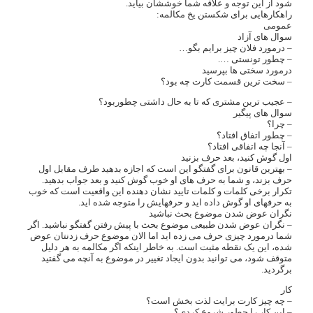
شود از این توجه و علاقه شما خوششان بیاید.
راهکارهایی برای شکستن یخ مکالمه:
عمومی
سوال های آزاد
– درمورد فلان چیز برایم بگو…
– چطور تونستی ….
درمورد سختی ها بپرسید
– سخت ترین قسمت کارت چه بود؟
– عجیب ترین مشتری که تا به حال داشتی چطوربود؟
سوال های پیگیر
– چرا؟
– چطور اتفاق افتاد؟
– آنجا چه اتفاقی افتاد؟
اول گوش کنید، بعد حرف بزنید
– بهترین قانون برای گفتگو این است که اجازه بدهید طرف مقابل اول
حرف بزند، و شما به حرف های او خوب گوش کنید و بعد جواب بدهید.
تکرار برخی کلمات و کلمات تایید نشان دهنده این واقعیت است که خوب
به حرفهای او گوش داده اید و حرفهایش را متوجه شده اید.
نگران عوض شدن موضوع بحث نباشید
– نگران عوض شدن طبیعی موضوع بحث با پیش رفتن گفتگو نباشید. اگر
شما درمورد چیزی حرف می زده اید اما الان موضوع حرف زدنتان عوض
شده، این یک نقطه مثبت است. به خاطر اینکه اگر مکالمه به هر دلیل
متوقف شود، می توانید بدون ایجاد تغییر در موضوع به آنچه می گفتید
برگردید.
کار
– چه چیز کارت برایت لذت بخش است؟
– این کار را چطور شروع کردی؟