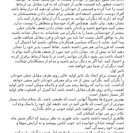
دانست چطور باید قسمت هایی از خودتان که به فرد مقابل بی ارتباط
است را جدا کرده و قسمتی از خودتان را نشان او دهید که درارتباط باشد.
افراد دوست داشتنی استعدادی طبیعی برای نشان دادن شخصیتشان به
گونه ای دارند که دیگران بتوانند به خوبی با آن ارتباط برقرار کنند.باید
نشان دهید، بیان نکنید. هیچکس افراد خودستا و متظاهر را دوست ندارد.
سعی کنید متواضع باشید و یادتان باشد نشان دادن ضعف هایتان خیلی
بیشتر از خودستایی شما را به دیگران می شناساند. به دنبال تشابه باشید.
نیاز به توافق کامل نیست اما باید بین خودتان و فرد مقابل شباهت هایی
پیدا کنید. شاید با دیدگاه سیاسی همکارتان مخالف باشید اما احتمال آن
هست که فرزندانی هم سن داشته باشید. نقاط آسیب پذیر خود را نشان
دهید اما نه بیش از حد. نشان دادن چند مورد از ضعف هایتان البته توام با
اعتماد باعث می شود دیگران بتوانند راحت تر با شما ارتباط برقرار کرده
و اعتماد کنند. اما اگر به دنبال ترحم باشید و مدام از مشکلاتتان شکایت
کنید، دیگران از شما دور خواهند شد.
تاثیر اول:
لازم نیست برای ایجاد یک تاثیر اولیه عالی روی طرف مقابل خیلی خودتان
را نگران کنید. نگرانی بیش از حد برای معرفی خودتان تاثیر منفی خواهد
گذاشت. باید بدانید که روابط رشد می کنند و بااینکه ممکن است تاثیر اولیه
اهمیت زیادی روی طرف مقابل داشته باشد اما کنترل آن قضاوت های اولیه
کار بسیار دشوار است.
بهترین شروع ها معمولاً آنهایی است که طبیعی باشد. یک سلام ساده بسیار
موثرتر از این است که تلاش کنید در چند دقیقه اول خود را بانمک وجذاب
نشان دهید. اگر می خواهید تاثیر اولیه خوبی بر جای بگذارید.
نکات زیر می تواند کمکتان کند:
ظاهری آراسته داشته باشید. نباید طوری به نظر برسید که انگار شش ماه
است گوشه خیابان خوابیده اید. خوب لباس بپوشید و به آرایش موها و
صورت خود رسیدگی کنید.
معمولی شروع کنید. لازم نیست در ۵ دقیقه اول همه زندگیتان را رو کنید.