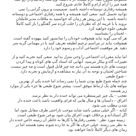
همه چیز را آرام آرام و کاملاً عادی شروع کنید.
همیشه رفتاری دوستانه داشته باشید. صمیمیت و برون گرایی را نمی
توانید تحمیل کنید. سعی کنید همیشه و با همه رفتاری اجتماعی و دوستانه
داشته باشید. با این روش هر زمان که خواستید به ملاقات مدیرعاملتان
بروید یا با غریبه ای که نظرتان را جلب کرده سر گفتگو را باز کنید کاملاً
طبیعی جلوه خواهید کرد.
– لحنتان را بشناسید
هر که می گوید نباید هیچوقت خودتان را سانسور کنید بیهوده گفته است.
هیچوقت نباید در مراسم ترحیم لطیفه تعریف کنید یا در مهمانی گریه سر
دهید. هر موقعیت اجتماعی آداب و رسوم خود را دارد.
اما نباید مقررات اجتماعی را وحی منزل بدانید. سعی کنید تجربه کنید و از
تغییرات گاه و بیکار نترسید. آنهایی که استاد گپ های کوتاه و پیدا کردن
دوست های تازه هستند می دانند چه چیز قابل قبول است و چه چیز نیست.
شناختن لحنتان و توجه به آن نیاز به مشاهده و آزمایش و تجربه دارد.
– شوخ طبعی
چند جمله شوخ طبع بودن شما را نمی رساند اما خنده یکی از بهترین
مولفه های یک ارتباط موفق است. بیشتر شوخ طبعی ها جزء یکی از موارد
زیر هستند:
تعجب – یک چیز غیرمنتظره می تواند خنده دار به نظر برسد.
اغراق – داستان ها و مثال هایی که فرای واقعیت باشد باعث خنده دار
شدن مطلب می شود.
کنایه – اگر خیلی منفی باشد شاید موجب ناراحتی طرف مقابل شود اما
اگر استادانه و برخلاف جهت اغراق بیان شود نوعی شوخ طبعی است.
· زمینه مورد نظر – بعضی رفتارها یا کارها به خاطر آن زمینه خاص خنده دار
به نظر می رسند. خیلی حرف ها اگر به جا زده شوند مفید هستند اما در
زمان های دیگر کاملاً نابجا خواهند بود.