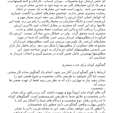
ای تابعی ازمحل نوع محصولات ، میزان خدمات ، کارکنان و البته قیمتهاست
و هر یک ازاین معیارهای کلی نیز به نوبه خود به چندین معیار جزیی تر
توسعه می یابند . بدیهی است همه این معیارها به یک نسبت در ایجاد
رضایت مشتری نقش ندارند. تشخیص معیارهای اصلی و انگشت شماری
که عوامل اصلی ایجاد ارزش را تشکیل می دهند امری بسیار مهم و
ارزشمند است و جایگاه سازمان در محیط رقابتی را رقم می زند. همه این
تلاشها برای این است که مشتری در مقابل انتخاب خود بالاترین ارزش
ممکن را دریافت کند و بااین امر سیاست حفظ مشتری فعلی و جذب
مشتری جدید محقق گردد . ولی در عملکار بدین سادگی نیست . ارزش یک
فرآورده از مطلوبیتهای خریدار برمی خیزد. هنگامی که شما در مورد
معیارهای ارزشی یک تلویزیون بررسی می کنید، مطلوبیتهای خریداران
مجموعه های متفاوتی از مطلوبیتها را شکل می دهد. برای تحلیل نیاز بازار
می بایستی مطلوبیتهای اصلی خریداران به خوبی شناخته شود. این
مطلوبیتها مهمترین عامل تعیین کننده در تصمیم گیری و انتخاب خریدار به
شمارمی آید .
گفتگوی کوتاه برای جذب مشتری
ارتباط با هنر گفتگو کردن آغاز می شود. انجام یک گفتگوی ساده کار سختی
نیست اما اگر بخواهید به طریقی جالب شخصیت و شوخ طبعی خود را
نشان دهید نیاز به مهارتی دارد که به نظر می رسد فقط از عهده بعضی ها
برمی آید.
– شخصیت
گپ های کوتاه نباید لزوماً پوچ و بیهوده باشند. گپ زدن راهی برای نشان
دادن شخصیت و علایق شما به طریقی غیرمستقیم است. گفتگوهای کوتاه
تا حد زیادی رفتار، نوع شخصیت و دیدگاه های شما را آشکار می کند.با
داشتن مهارت واقعی گفتگو می دانید چطور باید شخصیتتان
را آنطور که می خواهید نشان دهید. این به معنای فریب دادن یا نشان
دادن یک تصور دروغین از خودتان نیست، به این معنی است که خواهید