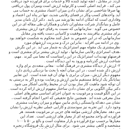
گردد. در مقابل ، آنچه تولید کننده کالا و خدمات برای فرآورده خود دریافت
می کند ، فرایند اصلی کسب و کارتولید ارزش است ومیزان پول دریافتی
بها صرفا شاخصی برای نشان دادن میزان اعتماد مشتری به حساب می
آید. واحدهای کسب وکار در فضای رقابتی شدید، تنها در پناه این اعتماد و
وفاداری است که امکان ادامه بقا ورشد می یابند . دکتر ارل نامان مدیر
عامل و بنیانگذار شرکت مشاوران نامان و همکاران طی مقاله ای در این
خصوص می گوید : سازمانهایی که نسبت به رقبای خود ارزش بیشتری
برای مشتری بیافرینند به موفقیت و کامیابی دست یافته ودر مقابل
سازمانهایی که در این خصوص بد عمل کنند محکوم به شکست خواهند بود
. وی در ادامه می افزاید : بنابراین درک و مدیریت ارزشهای مورد
نظرمشتری یک مقوله مهم استراتژیک به شمار می آید . در این نگرش
،هدف استراتژی رقابتی سازمانها ، تولید ارزش بیشتر برای مشتری است و
فرصتهاو تهدیدات استراتژیک در این راستاست که معنا می گیرند . مهم،
شناخت ارزش گذرنامه و ورود به این دیدگاه است .
۲-
ارزش از دیدگاه مشتری در فرهنگ لغات
: معانی متعددی برای واژه
ارزش ذکر شده است ، در این میان آنچه با بحث ما نزدیکی زیادی دارد
مفهوم دیگر ارزش ، میزان برابری با بهای آن قید شده است . این تعابیر
نمایانگر یک ارتباط مستقیم مابین ارزش و رضایت بوده و اگر به درستی به
آن توجّه شود ماهیت کار ساز بودن آن در محیط رقابتی آشکار می شود .
دکتر بیکن الگویی برای نشان دادن ساختار مفهوم ارزش ارائه کرده است .
در این الگو قیمت و مرغوبیت به عنوان اجزای اساسی متغیرهای اصلی
مدل معرفی شده اند . همچنین نتایج تحقیقی که اخیرا انجام گرفته است ،
نشان می دهدکه وابستگی زیادی مابین سهام و میزان رضایت مشتری
وجود دارد . این تجربه نیز سودمندی و کارایی عملی نظریه ارزش را نشان
می دهد. معیارهای ارزشی مولفه های جزیی تر مرغوبیت هستند. هر
فرآورده ای واجد مجموعه ای از معیار های ارزشی است . تعداد این
معیارها برحسب نوع فرآورده و بازار متفاوت است و بالغ بر ۵۰ تا ۱۰۰
مشخصه و گاهی بیشتر می شود . برای مثال ارزش یک فروشگاه زنجیره