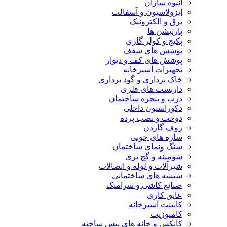
انبوه سازان
ایزولاسیون و آسفالت
برق و الکترونیک
پارتیشن ها
پکیج و کولر گازی
پوشش های سقف
پوشش های کف و دیوار
تجهیزات آشپزخانه
خاک برداری و گود برداری
داربست های فلزی
درب و پنجره ساختمان
دکوراسیون داخلی
دوخت و نصب پرده
روف گاردن
سازه های چوبی
سنگ ونمای ساختمان
شومینه و گچ بری
شیرآلات و لوله و اتصالات
شیشه های ساختمانی
صنایع کاشی و سرامیک
عایق کاری
کابینت آشپزخانه
کامپوزیت
کانکس و خانه های پیش ساخته