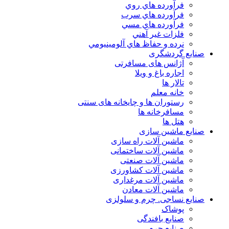
فرآورده هاي روي
فرآورده هاي سرب
فرآورده هاي مسي
فلزات غير آهني
نرده و حفاظ هاي آلومينيومي
صنایع گردشگری
آژانس های مسافرتی
اجاره باغ و ویلا
تالار ها
خانه معلم
رستوران ها و چایخانه های سنتی
مسافرخانه ها
هتل ها
صنایع ماشین سازی
ماشین آلات راه سازی
ماشین آلات ساختمانی
ماشین آلات صنعتی
ماشین آلات کشاورزی
ماشین آلات مرغداری
ماشین آلات معادن
صنایع نساجی. چرم و سلولزی
پوشاک
صنایع بافندگی
صنایع چرم