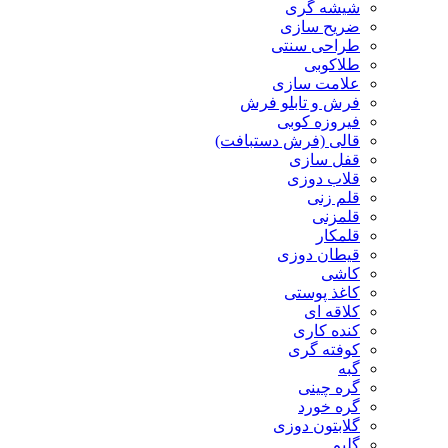
شیشه گری
ضریح سازی
طراحی سنتی
طلاکوبی
علامت سازی
فرش و تابلو فرش
فیروزه کوبی
قالی (فرش دستبافت)
قفل سازی
قلاب دوزی
قلم زنی
قلمزنی
قلمکار
قیطان دوزی
کاشی
کاغذ پوستی
کلاقه ای
کنده کاری
کوفته گری
گبه
گره چینی
گره خورد
گلابتون دوزی
گلیم