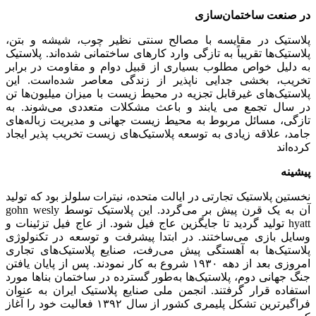
در صنعت ساختمان‌سازی
پلاستیک در مقایسه با مصالح سنتی نظیر چوب، شیشه و بتن،
پلاستیک‌ها تقریباً به تازگی وارد کارهای ساختمانی شده‌اند. پلاستیک
به دلیل خواص مطلوب بسیاری از قبیل دوام و مقاومت در برابر
تخریب، بخشی جدایی ناپذیر از زندگی معاصر شده‌است. این
پلاستیک‌های غیرقابل تجزیه در محیط زیست با میزان میلیون‌ها تن
در سال تجمع می یابند و باعث مشکلات متعددی می‌شوند. به
تازگی، مسائل مربوط به محیط زیست جهانی و مدیریت زباله‌های
جامد، علاقه زیادی به توسعه پلاستیک‌های زیست تخریب پذیر ایجاد
کرده‌اند
پیشینه
نخستین پلاستیک تجارتی در ایالت متحده، نیترات سلولز بود که تولید
آن به یک قرن پیش بر می‌گردد. این پلاستیک توسط gohn wesly
hyatt تولید گردید تا جایگزین عاج فیل شود. از عاج فیل تزئینات و
وسایل بازی می‌ساختند. در ابتدا پیشرفت و توسعه در تکنولوژی
پلاستیک‌ها به آهستگی پیش می‌رفت، صنایع پلاستیک‌های تجاری
امروزی بعد از دهه ۱۹۳۰ شروع به کار نمودند. پس از پایان یافتن
جنگ جهانی دوم، پلاستیک‌ها به‌طور گسترده در ساختمان بناها مورد
استفاده قرار گرفتند. انجمن ملی صنایع پلاستیک ایران به عنوان
فراگیرترین تشکل پلیمری کشور از سال ۱۳۹۲ فعالیت خود را آغاز