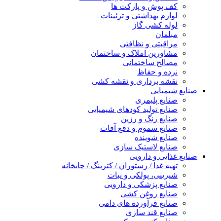
کف پوش و پارکت ها
لوازم بهداشتی و تزئینات
لوله کشی گاز
مبلمان
مراقبتی و نظافتی
مشاورین املاک و ساختمان
مصالح ساختمانی
نرده و حفاظ
نقشه برداری و نقشه کشی
صنایع شیمیایی
صنایع پلیمری
صنایع تولید کودهای شیمیایی
صنایع رنگ و رزین
صنایع سموم و دفع آفات
صنایع شوینده
صنایع لاستیک سازی
صنایع غذایی و دارویی
تهیه غذا / رستوران / کترینگ / چایخانه
شیرینی، پولکی و نبات
صنایع پزشکی و دارویی
صنایع روغن کشی
صنایع فرآورده های دامی
صنایع قند سازی