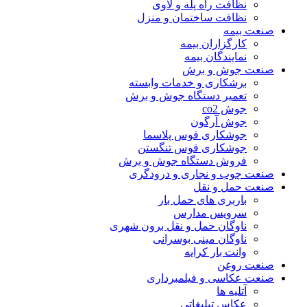
نظافت راه پله و لاوی
نظافت ساختمان و منزل
صنعت بیمه
کارگزاران بیمه
نمایندگان بیمه
صنعت جوش و برش
برشکاری و خدمات وابسته
تعمیر دستگاه جوش و برش
جوش co2
جوش آرگون
جوشکاری قوس پلاسما
جوشکاری قوس تنگستن
فروش دستگاه جوش و برش
صنعت چوب و نجاری و درودگری
صنعت حمل و نقل
باربری های حمل بار
سرویس مدارس
ناوگان حمل و نقل برون شهری
ناوگان مینی بوسرانی
وانت بار کرایه
صنعت روغن
صنعت عکاسی و فیلمبرداری
آتلیه ها
عکاس تبلیغاتی