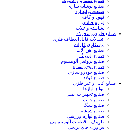
صنایع کنسرو و کمپوت
صنایع نوشابه سازی
صنعت تولید آرد
قهوه و کافه
لوازم قنادی
نشاسته و غلات
صنایع فلزی و محرکه
اتصالات قابل انعطاف فلزی
پرسکاری فلزات
صنایع آهن آلات
صنایع بلبرینگ
صنایع پروفیل آلومینیوم
صنایع پیچ و مهره
صنایع خودرو سازی
صنایع فولاد
صنایع کانی و غیر فلزی
انواع آلياژها
صنایع تجهیزات ایمنی
صنایع چوب
صنایع سنگ
صنایع شیشه
صنایع لوازم ورزشی
ظروف و قطعات آلومينيومي
فرآورده هاي برنجي