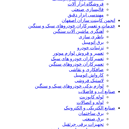
فروشگاه ابزار آلات
قالبسازی صنعتی
مهندسی ابزار دقیق
انجمن کابینت سازان اصفهان
خدمات و تعمیرکاران خودروهای سبک و سنگین
آهنگری ماشین آلات سنگین
باطری سازی
برق اتومبیل
تزئینات خودرو
تعمیر و فروش لوازم موتور
تعمیرکاران خودرو های سبک
تعمیرکاران خودروهای سنگین
صافکاری و نقاشی
کارواش اتومبیل
لاستیک فروشی
لوازم یدکی خودروهای سبک و سنگین
صنایع آب و فاضلاب
لوله کاپوزیت
لوله و اتصالات
صنایع الکتریکی و الکترونیک
برق ساختمان
برق صنعتی
تجهیزات برقی جرثقیل