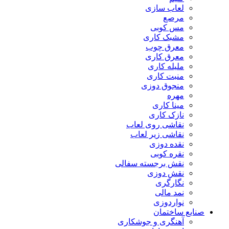
لعاب سازی
مرصع
مس کوبی
مشبک کاری
معرق چوب
معرق کاری
مليله کاری
منبت کاری
منجوق دوزی
مهره
مینا کاری
نازک کاری
نقاشی روی لعاب
نقاشی زیر لعاب
نقده دوزی
نقره کوبی
نقش برجسته سفالی
نقش دوزی
نگارگری
نمد مالی
نواردوزی
صنایع ساختمان
آهنگری و جوشکاری