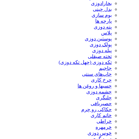
بخارادوزی
بدل چینی
بوم سازی
پارچه ها
پته دوزی
پلاس
پوستین دوزی
پولک دوزی
پیله دوزی
تخته صیقلی
تکه دوزی (چهل تکه دوزی)
جاجیم
چاپ‌های سنتی
چرخ کاری
چسبها و روغن ها
چشمه دوزی
چلنگری
حصیربافی
حکاکی رو چرم
خاتم کاری
خراطی
خرمهره
خوس دوزی
درود گری