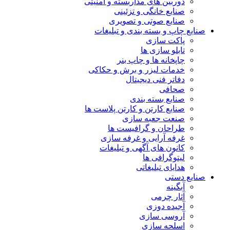
دوربین های مداربسته و امنیتی
صنایع خانگی و تزئینی
صنایع صوتی و تصویری
صنایع چاپ و بسته بندی و تبلیغات
پاکت سازی
تابلو سازی ها
چاپخانه ها و چاپ بنر
خدمات لیزر و برش و حکاکی
دفاتر فنی دیجیتال
صحافی
صنایع بسته بندی
صنایع کارتن و کارتن پلاست ها
صنعت جعبه سازی
طراحان و گرافیست ها
غرفه آرایی و غرفه سازی
کانون های آگهی و تبلیغات
لیتوگرافی ها
هدایای تبلیغاتی
صنایع دستی
آبگینه
آثار چرمی
آجیده دوزی
آروسی سازی
اسلحه سازی