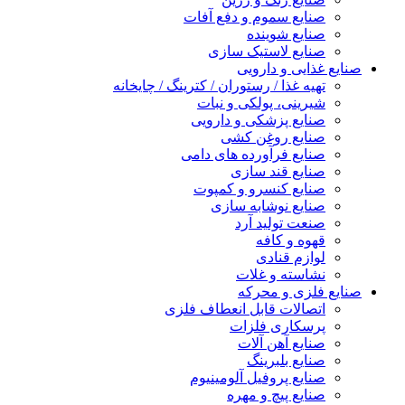
صنایع سموم و دفع آفات
صنایع شوینده
صنایع لاستیک سازی
صنایع غذایی و دارویی
تهیه غذا / رستوران / کترینگ / چایخانه
شیرینی، پولکی و نبات
صنایع پزشکی و دارویی
صنایع روغن کشی
صنایع فرآورده های دامی
صنایع قند سازی
صنایع کنسرو و کمپوت
صنایع نوشابه سازی
صنعت تولید آرد
قهوه و کافه
لوازم قنادی
نشاسته و غلات
صنایع فلزی و محرکه
اتصالات قابل انعطاف فلزی
پرسکاری فلزات
صنایع آهن آلات
صنایع بلبرینگ
صنایع پروفیل آلومینیوم
صنایع پیچ و مهره