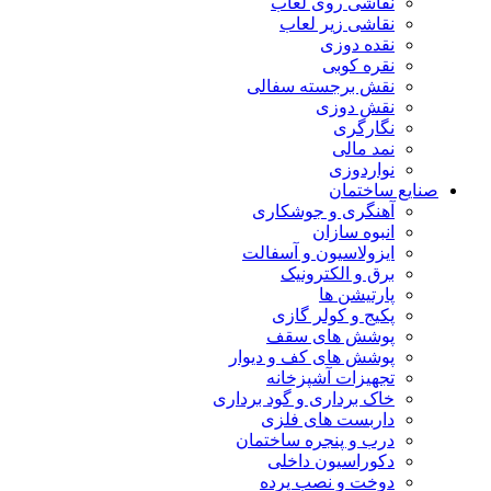
نقاشی روی لعاب
نقاشی زیر لعاب
نقده دوزی
نقره کوبی
نقش برجسته سفالی
نقش دوزی
نگارگری
نمد مالی
نواردوزی
صنایع ساختمان
آهنگری و جوشکاری
انبوه سازان
ایزولاسیون و آسفالت
برق و الکترونیک
پارتیشن ها
پکیج و کولر گازی
پوشش های سقف
پوشش های کف و دیوار
تجهیزات آشپزخانه
خاک برداری و گود برداری
داربست های فلزی
درب و پنجره ساختمان
دکوراسیون داخلی
دوخت و نصب پرده