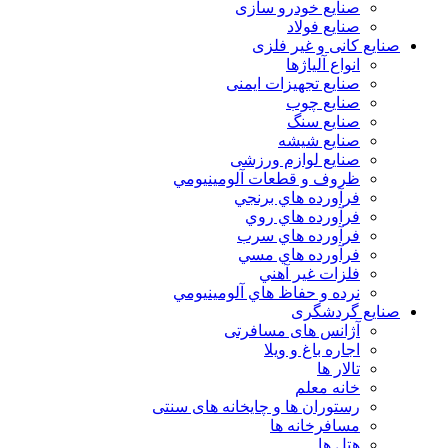
صنایع خودرو سازی
صنایع فولاد
صنایع کانی و غیر فلزی
انواع آلياژها
صنایع تجهیزات ایمنی
صنایع چوب
صنایع سنگ
صنایع شیشه
صنایع لوازم ورزشی
ظروف و قطعات آلومينيومي
فرآورده هاي برنجي
فرآورده هاي روي
فرآورده هاي سرب
فرآورده هاي مسي
فلزات غير آهني
نرده و حفاظ هاي آلومينيومي
صنایع گردشگری
آژانس های مسافرتی
اجاره باغ و ویلا
تالار ها
خانه معلم
رستوران ها و چایخانه های سنتی
مسافرخانه ها
هتل ها