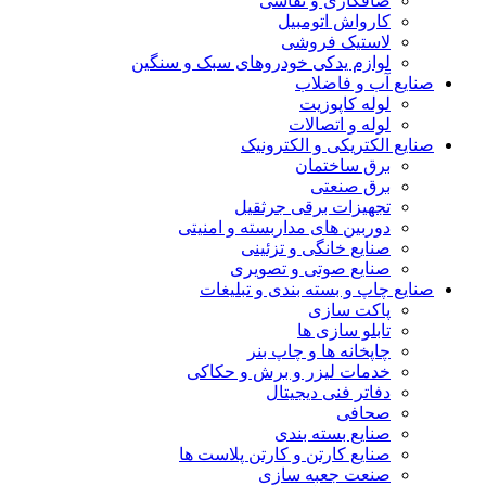
صافکاری و نقاشی
کارواش اتومبیل
لاستیک فروشی
لوازم یدکی خودروهای سبک و سنگین
صنایع آب و فاضلاب
لوله کاپوزیت
لوله و اتصالات
صنایع الکتریکی و الکترونیک
برق ساختمان
برق صنعتی
تجهیزات برقی جرثقیل
دوربین های مداربسته و امنیتی
صنایع خانگی و تزئینی
صنایع صوتی و تصویری
صنایع چاپ و بسته بندی و تبلیغات
پاکت سازی
تابلو سازی ها
چاپخانه ها و چاپ بنر
خدمات لیزر و برش و حکاکی
دفاتر فنی دیجیتال
صحافی
صنایع بسته بندی
صنایع کارتن و کارتن پلاست ها
صنعت جعبه سازی