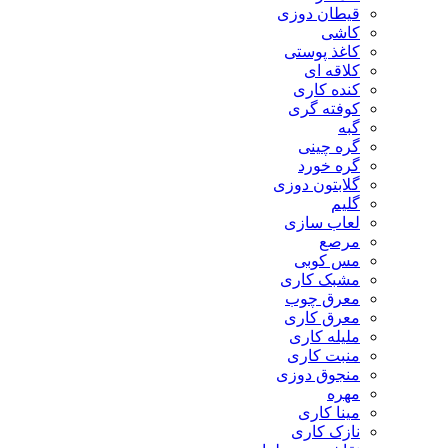
قیطان دوزی
کاشی
کاغذ پوستی
کلاقه ای
کنده کاری
کوفته گری
گبه
گره چینی
گره خورد
گلابتون دوزی
گلیم
لعاب سازی
مرصع
مس کوبی
مشبک کاری
معرق چوب
معرق کاری
مليله کاری
منبت کاری
منجوق دوزی
مهره
مینا کاری
نازک کاری