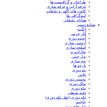
طراحان و گرافیست ها
غرفه آرایی و غرفه سازی
کانون های آگهی و تبلیغات
لیتوگرافی ها
هدایای تبلیغاتی
صنایع دستی
آبگینه
آثار چرمی
آجیده دوزی
آروسی سازی
اسلحه سازی
بخارادوزی
بدل چینی
بوم سازی
پارچه ها
پته دوزی
پلاس
پوستین دوزی
پولک دوزی
پیله دوزی
تخته صیقلی
تکه دوزی (چهل تکه دوزی)
جاجیم
چاپ‌های سنتی