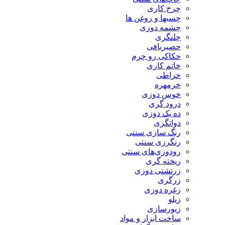
چرخ کاری
چسبها و روغن ها
چشمه دوزی
چلنگری
حصیربافی
حکاکی رو چرم
خاتم کاری
خراطی
خرمهره
خوس دوزی
درود گری
ده یک دوزی
دواتگری
رنگ سازی سنتی
رنگرزی سنتی
رودوزی‌های سنتی
ریخته گری
زرتشتی دوزی
زرگری
زغره دوزی
زیلو
زیورسازی
ساخت ابزار و مواد