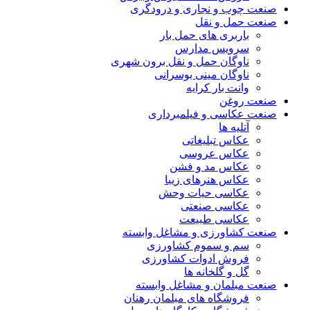
صنعت چوب و نجاری و درودگری
صنعت حمل و نقل
باربری های حمل بار
سرویس مدارس
ناوگان حمل و نقل برون شهری
ناوگان مینی بوسرانی
وانت بار کرایه
صنعت روغن
صنعت عکاسی و فیلمبرداری
آتلیه ها
عکاس تبلیغاتی
عکاس عروسی
عکاس مد و فشن
عکاس هنرهای زیبا
عکاسی حیات وحش
عکاسی صنعتی
عکاسی طبیعت
صنعت کشاورزی و مشاغل وابسته
سم و سموم کشاورزی
فروش ادوات کشاورزی
گل و گلخانه ها
صنعت مبلمان و مشاغل وابسته
فروشگاه های مبلمان رهنان