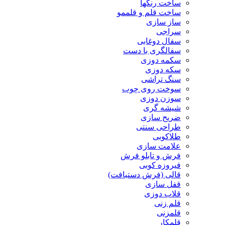
ساخت رنگها
ساخت قلم و قلممو
ساز سازی
سراجی
سفال دوغابی
سفالگری با دست
سکمه دوزی
سکه دوزی
سنگ تراشی
سوخت روی چوب
سوزن دوزی
شیشه گری
ضریح سازی
طراحی سنتی
طلاکوبی
علامت سازی
فرش و تابلو فرش
فیروزه کوبی
قالی (فرش دستبافت)
قفل سازی
قلاب دوزی
قلم زنی
قلمزنی
قلمکار