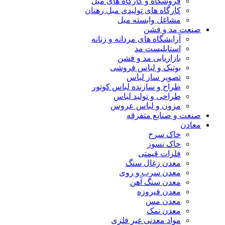
فروشگاه و کارگاه های مبل
کارگاه های تولیدی مبل رهنان
مشاغل وابسته مبل
صنعت مد و فشن
آرایشگاه های مردانه و زنانه
استایلیست مد
بازاریابی مد و فشن
بوتیک و لباس فروشی
تصویر ساز لباس
طراح و سازنده لباس کوتور
طراحی و تولید لباس
مزون و لباس عروس
صنعت و صنایع متفرقه
معادن
خاک سرخ
خاک نسوز
فلزات قیمتی
معدن زغال سنگ
معدن سرب و روی
معدن سنگ آهن
معدن فیروزه
معدن مس
معدن نمک
مواد معدنی غیر فلزی