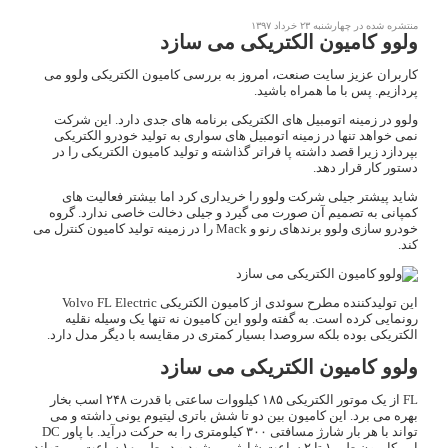
منتشره شده در چهارشنبه ۲۳ خرداد ۱۳۹۷
ولوو کامیون الکتریکی می سازد
کاربران عزیز سایت صنعت، امروز به بررسی کامیون الکتریکی ولوو می
پردازیم. پس با ما همراه باشید.
ولوو در زمینه اتومبیل های الکتریکی برنامه های جدی دارد. این شرکت
نمی خواهد تنها در زمینه اتومبیل های سواری به تولید خودرو الکتریکی
بپردازد زیرا قصد داشته پا فراتر گذاشته و تولید کامیون الکتریکی را در
دستور کار قرار دهد.
شاید پیشتر جیلی شرکت ولوو را خریداری کرد اما بیشتر فعالیت های
کمپانی به تصمیم آن صورت می گیرد و جیلی دخالت خاصی ندارد. گروه
خودرو سازی ولوو برندهای رنو و
Mack
را در زمینه تولید کامیون کنترل می
کند.
این تولیدکننده مطرح سوئدی از کامیون الکتریکی
Volvo FL Electric
رونمایی کرده است. به گفته ولوو این کامیون نه تنها یک وسیله نقلیه
الکتریکی بوده بلکه سروصدا بسیار کمتری در مقایسه با دیگر مدل دارد.
ولوو کامیون الکتریکی می سازد
FL از یک موتور الکتریکی ۱۸۵ کیلووات ساعتی با قدرت ۲۴۸ اسب بخار
بهره می برد. این کامیون بین دو تا شش باتری
لیتیوم
یونی داشته و می
تواند با هر بار شارژ مسافتی ۳۰۰ کیلومتری را به حرکت درآید. با پاور DC
این کامیون طی ۱ تا ۲ ساعت شارژ می شود و در طی ۱۰ ساعت می تواند