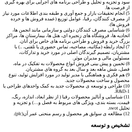
سود و تجزیه و تحلیل و طراحی برنامه های اجرایی برای بهره گیری
از فرصت ها.
5) انجام تحقیقات بازار و جمع آوری و طبقه بندی اطلاعات مورد نیاز
از مصرف کنندگان، رقبا، عوامل توزیع (عمده فروش ها و خرده
فروش ها).
6) شناسایی مصرف کنندگان دولتی و سازمانی مانند انجمن ها،
اتحادیه ها، فروشگاه های زنجیره ای، هتل ها، بیمارستان ها، مراکز
بزرگ خرید و فروش و طراحی برنامه های خاص برای آنان.
7) ایجاد رابطه (مکاتبه، مصاحبه، تماس حضوری یا تلفنی، ..) با
مشتریان، تصمیم گیرندگان اصلی در مورد خرید و تدارکات،
مسئولین مالی و مدیران موثر.
8) تخمین و پیش بینی فروش انواع محصولات به تفکیک در ماه،
فصل، شش ماهه بعد و سال بعد به گروه های مشتریان.
9) هم فکری و هماهنگی با مدیر تولید در مورد افزایش تولید، تنوع
محصول و ساخت محصولات جدید.
10) طراحی و توسعه ی محصولات جدید به کمک واحدهای طراحی یا
R&D-1.
11) شناسایی و آنالیز محصولات رقبا ( از نظر ابعاد، اندازه، رنگ،
قیمت، بسته بندی، ویژگی های مربوط به فصل و…) و تجزیه و
تحلیل swot.
12) مطالعه ی سوابق هر محصول و رسم منحنی عمر آن(plc).
تشخیص و توسعه