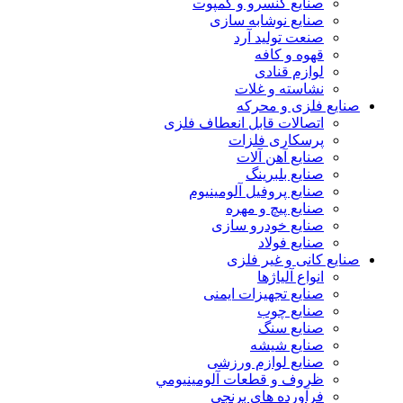
صنایع کنسرو و کمپوت
صنایع نوشابه سازی
صنعت تولید آرد
قهوه و کافه
لوازم قنادی
نشاسته و غلات
صنایع فلزی و محرکه
اتصالات قابل انعطاف فلزی
پرسکاری فلزات
صنایع آهن آلات
صنایع بلبرینگ
صنایع پروفیل آلومینیوم
صنایع پیچ و مهره
صنایع خودرو سازی
صنایع فولاد
صنایع کانی و غیر فلزی
انواع آلياژها
صنایع تجهیزات ایمنی
صنایع چوب
صنایع سنگ
صنایع شیشه
صنایع لوازم ورزشی
ظروف و قطعات آلومينيومي
فرآورده هاي برنجي