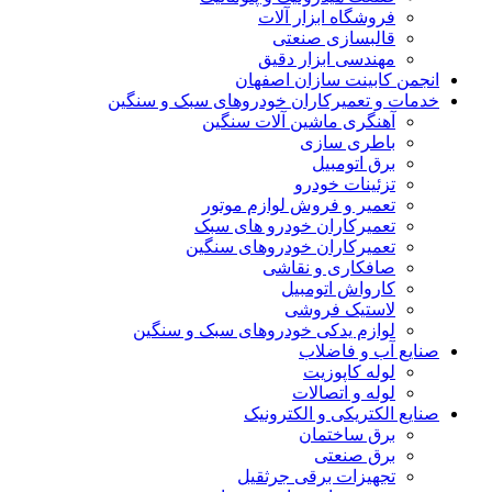
فروشگاه ابزار آلات
قالبسازی صنعتی
مهندسی ابزار دقیق
انجمن کابینت سازان اصفهان
خدمات و تعمیرکاران خودروهای سبک و سنگین
آهنگری ماشین آلات سنگین
باطری سازی
برق اتومبیل
تزئینات خودرو
تعمیر و فروش لوازم موتور
تعمیرکاران خودرو های سبک
تعمیرکاران خودروهای سنگین
صافکاری و نقاشی
کارواش اتومبیل
لاستیک فروشی
لوازم یدکی خودروهای سبک و سنگین
صنایع آب و فاضلاب
لوله کاپوزیت
لوله و اتصالات
صنایع الکتریکی و الکترونیک
برق ساختمان
برق صنعتی
تجهیزات برقی جرثقیل