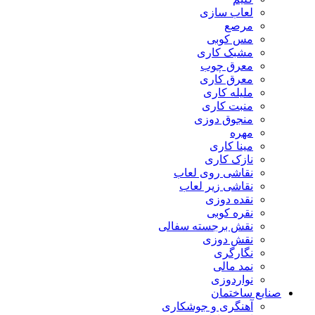
لعاب سازی
مرصع
مس کوبی
مشبک کاری
معرق چوب
معرق کاری
مليله کاری
منبت کاری
منجوق دوزی
مهره
مینا کاری
نازک کاری
نقاشی روی لعاب
نقاشی زیر لعاب
نقده دوزی
نقره کوبی
نقش برجسته سفالی
نقش دوزی
نگارگری
نمد مالی
نواردوزی
صنایع ساختمان
آهنگری و جوشکاری