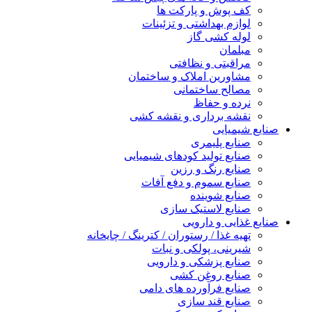
کف پوش و پارکت ها
لوازم بهداشتی و تزئینات
لوله کشی گاز
مبلمان
مراقبتی و نظافتی
مشاورین املاک و ساختمان
مصالح ساختمانی
نرده و حفاظ
نقشه برداری و نقشه کشی
صنایع شیمیایی
صنایع پلیمری
صنایع تولید کودهای شیمیایی
صنایع رنگ و رزین
صنایع سموم و دفع آفات
صنایع شوینده
صنایع لاستیک سازی
صنایع غذایی و دارویی
تهیه غذا / رستوران / کترینگ / چایخانه
شیرینی، پولکی و نبات
صنایع پزشکی و دارویی
صنایع روغن کشی
صنایع فرآورده های دامی
صنایع قند سازی