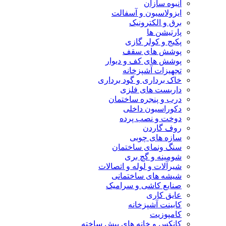
انبوه سازان
ایزولاسیون و آسفالت
برق و الکترونیک
پارتیشن ها
پکیج و کولر گازی
پوشش های سقف
پوشش های کف و دیوار
تجهیزات آشپزخانه
خاک برداری و گود برداری
داربست های فلزی
درب و پنجره ساختمان
دکوراسیون داخلی
دوخت و نصب پرده
روف گاردن
سازه های چوبی
سنگ ونمای ساختمان
شومینه و گچ بری
شیرآلات و لوله و اتصالات
شیشه های ساختمانی
صنایع کاشی و سرامیک
عایق کاری
کابینت آشپزخانه
کامپوزیت
کانکس و خانه های پیش ساخته