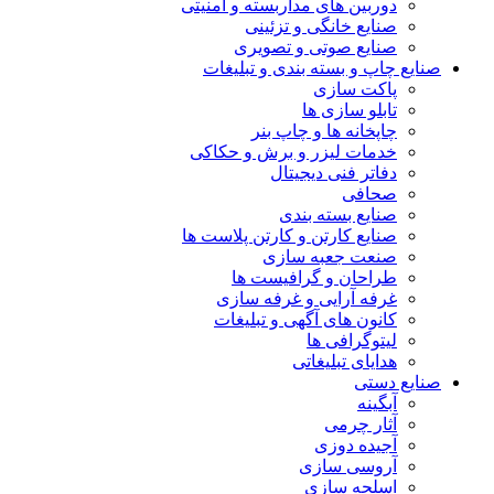
دوربین های مداربسته و امنیتی
صنایع خانگی و تزئینی
صنایع صوتی و تصویری
صنایع چاپ و بسته بندی و تبلیغات
پاکت سازی
تابلو سازی ها
چاپخانه ها و چاپ بنر
خدمات لیزر و برش و حکاکی
دفاتر فنی دیجیتال
صحافی
صنایع بسته بندی
صنایع کارتن و کارتن پلاست ها
صنعت جعبه سازی
طراحان و گرافیست ها
غرفه آرایی و غرفه سازی
کانون های آگهی و تبلیغات
لیتوگرافی ها
هدایای تبلیغاتی
صنایع دستی
آبگینه
آثار چرمی
آجیده دوزی
آروسی سازی
اسلحه سازی