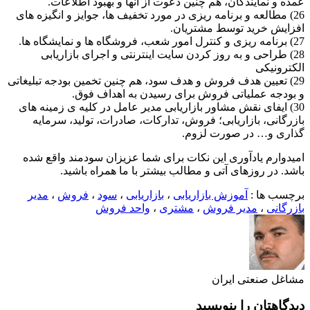
عمده و نمایندگان، هم چنین دعوت از آنها و بهبود اطلاعات.
26) مطالعه و برنامه ریزی در مورد تخفیف ها، جوایز و انگیزه های
افزایش خرید توسط مشتریان.
27) برنامه ریزی و کنترل امور شعب، فروشگاه ها و نمایشگاه ها.
28) طراحی و به روز کردن سایت اینترنتی و اجرای بازاریابی
الکترونیکی
29) تعیین هدف فروش و هدف سود، هم چنین تخمین بودجه تبلیغاتی
و بودجه عملیاتی فروش برای رسیدن به اهداف فوق.
30) ایفای نقش مشاور بازاریابی مدیر عامل در کلیه ی زمینه های
بازرگانی، بازاریابی؛ فروش، تدارکات، صادرات، تولید، سرمایه
گذاری و… در صورت لزوم.
امیدوارم یادآوری این نکات برای شما عزیزان سودمند واقع شده
باشد. در روزهای آتی و مطالب بیشتر با ما همراه باشید.
برچسب ها :
آموزش بازاریابی
،
بازاریابی
،
سود
،
فروش
،
مدیر
بازرگانی
،
مدیر فروش
،
مشتری
،
واحد فروش
مشاغل صنعتی ایران
دیدگاهتان را بنویسید