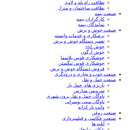
نظافت راه پله و لاوی
نظافت ساختمان و منزل
صنعت بیمه
کارگزاران بیمه
نمایندگان بیمه
صنعت جوش و برش
برشکاری و خدمات وابسته
تعمیر دستگاه جوش و برش
جوش co2
جوش آرگون
جوشکاری قوس پلاسما
جوشکاری قوس تنگستن
فروش دستگاه جوش و برش
صنعت چوب و نجاری و درودگری
صنعت حمل و نقل
باربری های حمل بار
سرویس مدارس
ناوگان حمل و نقل برون شهری
ناوگان مینی بوسرانی
وانت بار کرایه
صنعت روغن
صنعت عکاسی و فیلمبرداری
آتلیه ها
عکاس تبلیغاتی