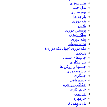
بخارادوزی
بدل چینی
بوم سازی
پارچه ها
پته دوزی
پلاس
پوستین دوزی
پولک دوزی
پیله دوزی
تخته صیقلی
تکه دوزی (چهل تکه دوزی)
جاجیم
چاپ‌های سنتی
چرخ کاری
چسبها و روغن ها
چشمه دوزی
چلنگری
حصیربافی
حکاکی رو چرم
خاتم کاری
خراطی
خرمهره
خوس دوزی