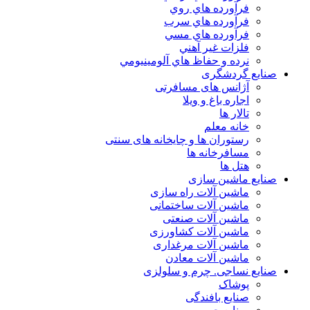
فرآورده هاي روي
فرآورده هاي سرب
فرآورده هاي مسي
فلزات غير آهني
نرده و حفاظ هاي آلومينيومي
صنایع گردشگری
آژانس های مسافرتی
اجاره باغ و ویلا
تالار ها
خانه معلم
رستوران ها و چایخانه های سنتی
مسافرخانه ها
هتل ها
صنایع ماشین سازی
ماشین آلات راه سازی
ماشین آلات ساختمانی
ماشین آلات صنعتی
ماشین آلات کشاورزی
ماشین آلات مرغداری
ماشین آلات معادن
صنایع نساجی. چرم و سلولزی
پوشاک
صنایع بافندگی