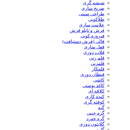
شیشه گری
ضریح سازی
طراحی سنتی
طلاکوبی
علامت سازی
فرش و تابلو فرش
فیروزه کوبی
قالی (فرش دستبافت)
قفل سازی
قلاب دوزی
قلم زنی
قلمزنی
قلمکار
قیطان دوزی
کاشی
کاغذ پوستی
کلاقه ای
کنده کاری
کوفته گری
گبه
گره چینی
گره خورد
گلابتون دوزی
گلیم