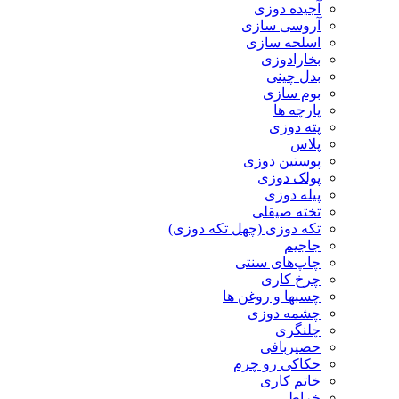
آجیده دوزی
آروسی سازی
اسلحه سازی
بخارادوزی
بدل چینی
بوم سازی
پارچه ها
پته دوزی
پلاس
پوستین دوزی
پولک دوزی
پیله دوزی
تخته صیقلی
تکه دوزی (چهل تکه دوزی)
جاجیم
چاپ‌های سنتی
چرخ کاری
چسبها و روغن ها
چشمه دوزی
چلنگری
حصیربافی
حکاکی رو چرم
خاتم کاری
خراطی