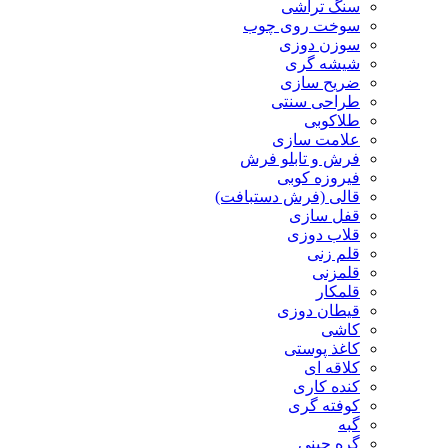
سنگ تراشی
سوخت روی چوب
سوزن دوزی
شیشه گری
ضریح سازی
طراحی سنتی
طلاکوبی
علامت سازی
فرش و تابلو فرش
فیروزه کوبی
قالی (فرش دستبافت)
قفل سازی
قلاب دوزی
قلم زنی
قلمزنی
قلمکار
قیطان دوزی
کاشی
کاغذ پوستی
کلاقه ای
کنده کاری
کوفته گری
گبه
گره چینی