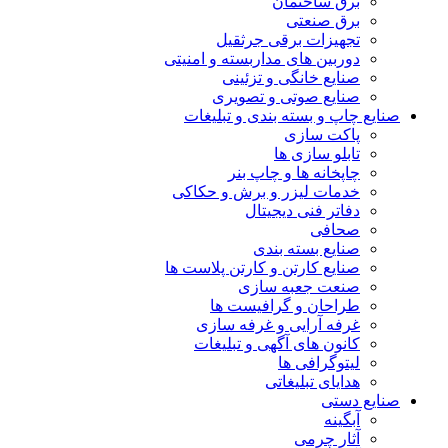
برق ساختمان
برق صنعتی
تجهیزات برقی جرثقیل
دوربین های مداربسته و امنیتی
صنایع خانگی و تزئینی
صنایع صوتی و تصویری
صنایع چاپ و بسته بندی و تبلیغات
پاکت سازی
تابلو سازی ها
چاپخانه ها و چاپ بنر
خدمات لیزر و برش و حکاکی
دفاتر فنی دیجیتال
صحافی
صنایع بسته بندی
صنایع کارتن و کارتن پلاست ها
صنعت جعبه سازی
طراحان و گرافیست ها
غرفه آرایی و غرفه سازی
کانون های آگهی و تبلیغات
لیتوگرافی ها
هدایای تبلیغاتی
صنایع دستی
آبگینه
آثار چرمی