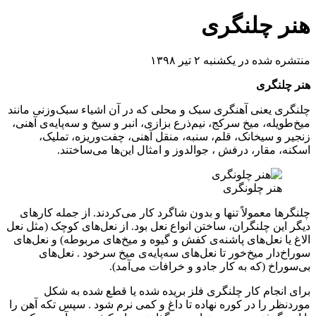
هنر چلنگری
منتشره شده در یکشنبه ۲ تیر ۱۳۹۸
هنر چلنگری
چلنگری یعنی آهنگری سبک و محلی که در آن اشیاء سبک‌وزنی مانند
میخ‌طویله، میخ سرکج، نیم‌ذرع بزازی، انبر و سیخ و سه‌پایه‌ی آهنی،
زنجیر و سیخانک، قلم، سنبه، منقل آهنی، چفت‌و‌ریزه، تملیک،
اسکنه، مقار، درفش ، جوالدوز و امثال این‌ها می‌ساختند.
هنر چلونگری
چلنگرها معمولاً تنها و بدون شاگرد کار می‌کردند. از جمله کارهای
دیگر این چلنگران، ساختن انواع نعل بود. از نعل‌های کوچک (مثل نعل
الاغ یا نعل‌های پاشنه‌ی کفش و گیوه و میخ‌های مربوطه) و نعل‌های
سوراخ‌دار میخ‌خور تا نعل‌های سه‌پایه‌ی میخ سرخود . نعل‌های
بی‌سوراخ (که به کار جادو و خرافات می‌آمد).
برای انجام کار چلنگری فلز بریده شده یا قطع شده به شکل
موردنظر را در کوره نهاده تا داغ و کمی نرم شود . سپس تکه آهن را