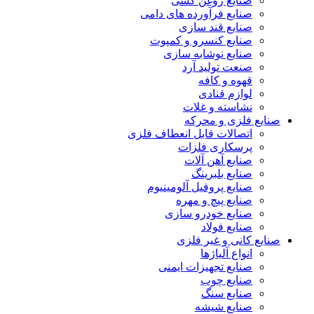
صنایع روغن کشی
صنایع فرآورده های دامی
صنایع قند سازی
صنایع کنسرو و کمپوت
صنایع نوشابه سازی
صنعت تولید آرد
قهوه و کافه
لوازم قنادی
نشاسته و غلات
صنایع فلزی و محرکه
اتصالات قابل انعطاف فلزی
پرسکاری فلزات
صنایع آهن آلات
صنایع بلبرینگ
صنایع پروفیل آلومینیوم
صنایع پیچ و مهره
صنایع خودرو سازی
صنایع فولاد
صنایع کانی و غیر فلزی
انواع آلياژها
صنایع تجهیزات ایمنی
صنایع چوب
صنایع سنگ
صنایع شیشه