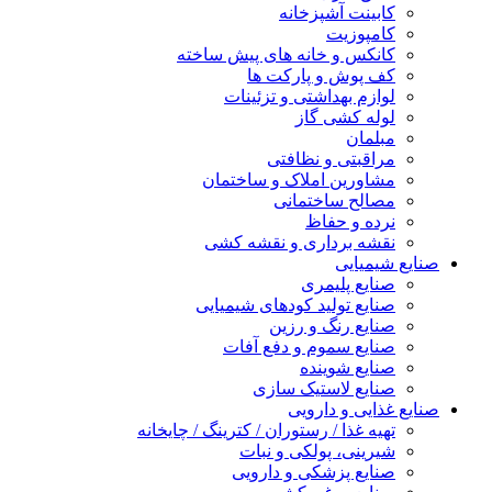
کابینت آشپزخانه
کامپوزیت
کانکس و خانه های پیش ساخته
کف پوش و پارکت ها
لوازم بهداشتی و تزئینات
لوله کشی گاز
مبلمان
مراقبتی و نظافتی
مشاورین املاک و ساختمان
مصالح ساختمانی
نرده و حفاظ
نقشه برداری و نقشه کشی
صنایع شیمیایی
صنایع پلیمری
صنایع تولید کودهای شیمیایی
صنایع رنگ و رزین
صنایع سموم و دفع آفات
صنایع شوینده
صنایع لاستیک سازی
صنایع غذایی و دارویی
تهیه غذا / رستوران / کترینگ / چایخانه
شیرینی، پولکی و نبات
صنایع پزشکی و دارویی