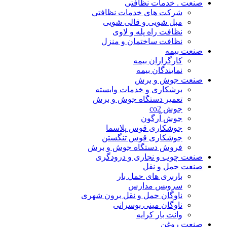
صنعت . خدمات نظافتی
شرکت های خدمات نظافتی
مبل شویی و قالی شویی
نظافت راه پله و لاوی
نظافت ساختمان و منزل
صنعت بیمه
کارگزاران بیمه
نمایندگان بیمه
صنعت جوش و برش
برشکاری و خدمات وابسته
تعمیر دستگاه جوش و برش
جوش co2
جوش آرگون
جوشکاری قوس پلاسما
جوشکاری قوس تنگستن
فروش دستگاه جوش و برش
صنعت چوب و نجاری و درودگری
صنعت حمل و نقل
باربری های حمل بار
سرویس مدارس
ناوگان حمل و نقل برون شهری
ناوگان مینی بوسرانی
وانت بار کرایه
صنعت روغن