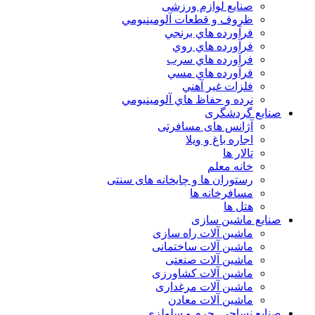
صنایع لوازم ورزشی
ظروف و قطعات آلومينيومي
فرآورده هاي برنجي
فرآورده هاي روي
فرآورده هاي سرب
فرآورده هاي مسي
فلزات غير آهني
نرده و حفاظ هاي آلومينيومي
صنایع گردشگری
آژانس های مسافرتی
اجاره باغ و ویلا
تالار ها
خانه معلم
رستوران ها و چایخانه های سنتی
مسافرخانه ها
هتل ها
صنایع ماشین سازی
ماشین آلات راه سازی
ماشین آلات ساختمانی
ماشین آلات صنعتی
ماشین آلات کشاورزی
ماشین آلات مرغداری
ماشین آلات معادن
صنایع نساجی. چرم و سلولزی