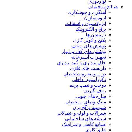
نواردوزی
صنایع ساختمان
آهنگری و جوشکاری
انبوه سازان
ایزولاسیون و آسفالت
برق و الکترونیک
پارتیشن ها
پکیج و کولر گازی
پوشش های سقف
پوشش های کف و دیوار
تجهیزات آشپزخانه
خاک برداری و گود برداری
داربست های فلزی
درب و پنجره ساختمان
دکوراسیون داخلی
دوخت و نصب پرده
روف گاردن
سازه های چوبی
سنگ ونمای ساختمان
شومینه و گچ بری
شیرآلات و لوله و اتصالات
شیشه های ساختمانی
صنایع کاشی و سرامیک
عایق کاری