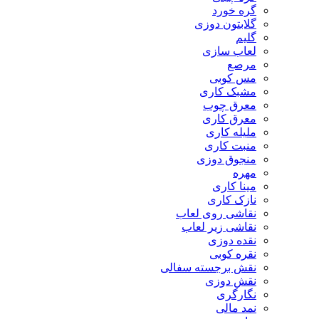
گره خورد
گلابتون دوزی
گلیم
لعاب سازی
مرصع
مس کوبی
مشبک کاری
معرق چوب
معرق کاری
مليله کاری
منبت کاری
منجوق دوزی
مهره
مینا کاری
نازک کاری
نقاشی روی لعاب
نقاشی زیر لعاب
نقده دوزی
نقره کوبی
نقش برجسته سفالی
نقش دوزی
نگارگری
نمد مالی