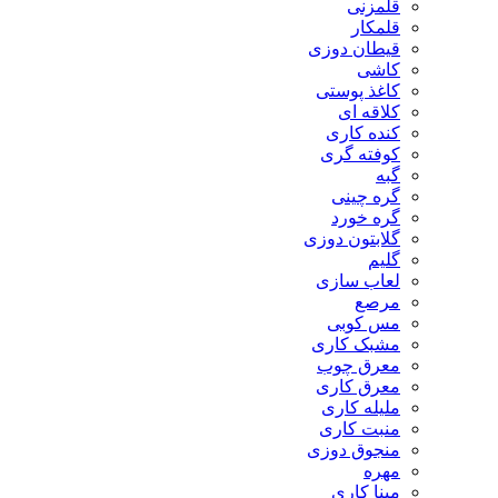
قلمزنی
قلمکار
قیطان دوزی
کاشی
کاغذ پوستی
کلاقه ای
کنده کاری
کوفته گری
گبه
گره چینی
گره خورد
گلابتون دوزی
گلیم
لعاب سازی
مرصع
مس کوبی
مشبک کاری
معرق چوب
معرق کاری
مليله کاری
منبت کاری
منجوق دوزی
مهره
مینا کاری