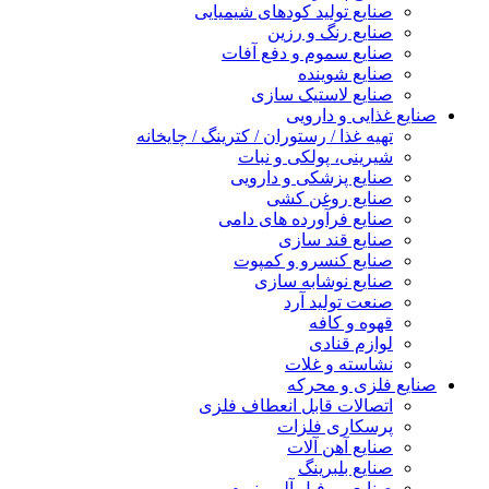
صنایع تولید کودهای شیمیایی
صنایع رنگ و رزین
صنایع سموم و دفع آفات
صنایع شوینده
صنایع لاستیک سازی
صنایع غذایی و دارویی
تهیه غذا / رستوران / کترینگ / چایخانه
شیرینی، پولکی و نبات
صنایع پزشکی و دارویی
صنایع روغن کشی
صنایع فرآورده های دامی
صنایع قند سازی
صنایع کنسرو و کمپوت
صنایع نوشابه سازی
صنعت تولید آرد
قهوه و کافه
لوازم قنادی
نشاسته و غلات
صنایع فلزی و محرکه
اتصالات قابل انعطاف فلزی
پرسکاری فلزات
صنایع آهن آلات
صنایع بلبرینگ
صنایع پروفیل آلومینیوم