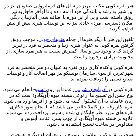
هنر نقره کوبی مکتب تبریز در سال‌ های فرمانروایی صفویان نیز در
این شهر به رشد و بالندگی خود ادامه داده و تا اواخر قاجاریه نیز
رونق داشته اشت و پی از این دوره با اضافه شدن آلیاژهای دیگر،
امکان دسترسی مردم عادی نیز به این تولیدات هنری بیش از پیش
فراهم گردید.
تلفیق این هنر با دیگر هنرها از جمله
هنرهای چوبی
، موجب رونق
گرفتن نقره کوبی به عنوان هنری زیبا و منحصر به فرد در تبریز
گردید که با وجود سن و سال کمترش نسبت به هنر نقره سازی، از
محبوبیت زیادی برخوردار است.
نقره کوبی و کنده کاری روی نقره به عنوان دو هنر منحصر به فرد
شهر تبریز، از سوی سازمان یونسکو نیز مهر اصالت آثار و تولیدات
صنایع دستی را دریافت نموده اند.
نقره کوبی در
آذربایجان شرقی
عمدتا بر روی
تسبیح
انجام می شود.
نوع جنس این تسبیح ها از نوعی هسته میوه (آویگادو) است که در
زبان عامیانه به آن کشکول گفته می شود و از آفریقا وارد می شود.
نقره بکار رفته نیز کاملا خالص می باشد که با انجام سوراخکاری،
نقره های مورد نظر جایگذاری شده و سپس پرداخت زده می شوند.
علاوه بر هسته میوه آویگادو، از چوب یسر، عناب، آبنوس و
صندلوس در ساخت تسبیح استفاده می شود.
همچنین نقره کوبی علاوه بر تسبیح بر روی اشیاء دیگری همچون