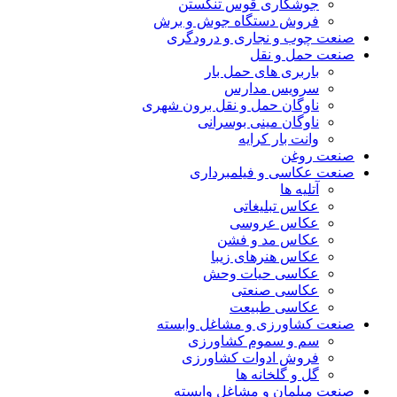
جوشکاری قوس تنگستن
فروش دستگاه جوش و برش
صنعت چوب و نجاری و درودگری
صنعت حمل و نقل
باربری های حمل بار
سرویس مدارس
ناوگان حمل و نقل برون شهری
ناوگان مینی بوسرانی
وانت بار کرایه
صنعت روغن
صنعت عکاسی و فیلمبرداری
آتلیه ها
عکاس تبلیغاتی
عکاس عروسی
عکاس مد و فشن
عکاس هنرهای زیبا
عکاسی حیات وحش
عکاسی صنعتی
عکاسی طبیعت
صنعت کشاورزی و مشاغل وابسته
سم و سموم کشاورزی
فروش ادوات کشاورزی
گل و گلخانه ها
صنعت مبلمان و مشاغل وابسته