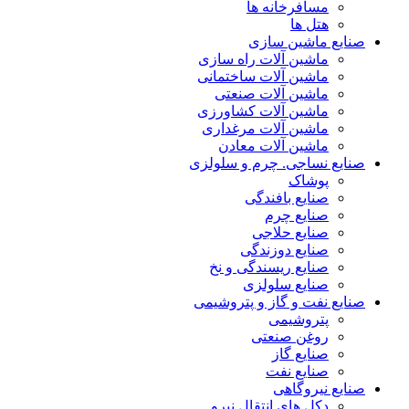
مسافرخانه ها
هتل ها
صنایع ماشین سازی
ماشین آلات راه سازی
ماشین آلات ساختمانی
ماشین آلات صنعتی
ماشین آلات کشاورزی
ماشین آلات مرغداری
ماشین آلات معادن
صنایع نساجی. چرم و سلولزی
پوشاک
صنایع بافندگی
صنایع چرم
صنایع حلاجی
صنایع دوزندگی
صنایع ریسندگی و نخ
صنایع سلولزی
صنایع نفت و گاز و پتروشیمی
پتروشیمی
روغن صنعتی
صنایع گاز
صنایع نفت
صنایع نیروگاهی
دکل های انتقال نیرو