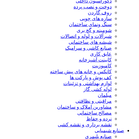
دکوراسیون داخلی
دوخت و نصب پرده
روف گاردن
سازه های چوبی
سنگ ونمای ساختمان
شومینه و گچ بری
شیرآلات و لوله و اتصالات
شیشه های ساختمانی
صنایع کاشی و سرامیک
عایق کاری
کابینت آشپزخانه
کامپوزیت
کانکس و خانه های پیش ساخته
کف پوش و پارکت ها
لوازم بهداشتی و تزئینات
لوله کشی گاز
مبلمان
مراقبتی و نظافتی
مشاورین املاک و ساختمان
مصالح ساختمانی
نرده و حفاظ
نقشه برداری و نقشه کشی
صنایع شیمیایی
صنایع پلیمری