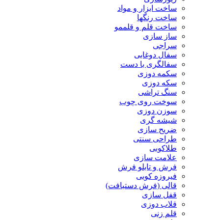
ساخت ابزار و مواد
ساخت رنگها
ساخت قلم و قلممو
ساز سازی
سراجی
سفال دوغابی
سفالگری با دست
سکمه دوزی
سکه دوزی
سنگ تراشی
سوخت روی چوب
سوزن دوزی
شیشه گری
ضریح سازی
طراحی سنتی
طلاکوبی
علامت سازی
فرش و تابلو فرش
فیروزه کوبی
قالی (فرش دستبافت)
قفل سازی
قلاب دوزی
قلم زنی