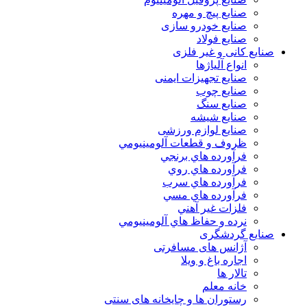
صنایع پیچ و مهره
صنایع خودرو سازی
صنایع فولاد
صنایع کانی و غیر فلزی
انواع آلياژها
صنایع تجهیزات ایمنی
صنایع چوب
صنایع سنگ
صنایع شیشه
صنایع لوازم ورزشی
ظروف و قطعات آلومينيومي
فرآورده هاي برنجي
فرآورده هاي روي
فرآورده هاي سرب
فرآورده هاي مسي
فلزات غير آهني
نرده و حفاظ هاي آلومينيومي
صنایع گردشگری
آژانس های مسافرتی
اجاره باغ و ویلا
تالار ها
خانه معلم
رستوران ها و چایخانه های سنتی