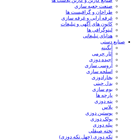
صنایع کارتن و کارتن پلاست ها
صنعت جعبه سازی
طراحان و گرافیست ها
غرفه آرایی و غرفه سازی
کانون های آگهی و تبلیغات
لیتوگرافی ها
هدایای تبلیغاتی
صنایع دستی
آبگینه
آثار چرمی
آجیده دوزی
آروسی سازی
اسلحه سازی
بخارادوزی
بدل چینی
بوم سازی
پارچه ها
پته دوزی
پلاس
پوستین دوزی
پولک دوزی
پیله دوزی
تخته صیقلی
تکه دوزی (چهل تکه دوزی)