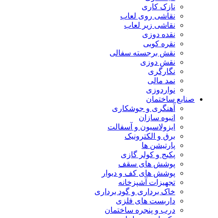
نازک کاری
نقاشی روی لعاب
نقاشی زیر لعاب
نقده دوزی
نقره کوبی
نقش برجسته سفالی
نقش دوزی
نگارگری
نمد مالی
نواردوزی
صنایع ساختمان
آهنگری و جوشکاری
انبوه سازان
ایزولاسیون و آسفالت
برق و الکترونیک
پارتیشن ها
پکیج و کولر گازی
پوشش های سقف
پوشش های کف و دیوار
تجهیزات آشپزخانه
خاک برداری و گود برداری
داربست های فلزی
درب و پنجره ساختمان