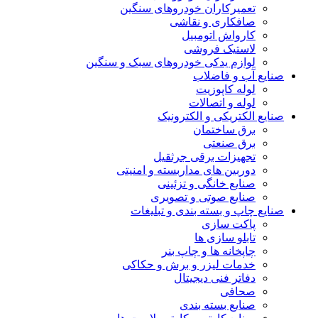
تعمیرکاران خودروهای سنگین
صافکاری و نقاشی
کارواش اتومبیل
لاستیک فروشی
لوازم یدکی خودروهای سبک و سنگین
صنایع آب و فاضلاب
لوله کاپوزیت
لوله و اتصالات
صنایع الکتریکی و الکترونیک
برق ساختمان
برق صنعتی
تجهیزات برقی جرثقیل
دوربین های مداربسته و امنیتی
صنایع خانگی و تزئینی
صنایع صوتی و تصویری
صنایع چاپ و بسته بندی و تبلیغات
پاکت سازی
تابلو سازی ها
چاپخانه ها و چاپ بنر
خدمات لیزر و برش و حکاکی
دفاتر فنی دیجیتال
صحافی
صنایع بسته بندی