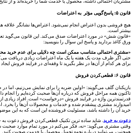
مشتریان احتمالی داشته‌، محصول یا خدمت شما را خریده‌اند و از نتای
قانون ۵: پاسخ‌گویی مؤثر به اعتراضات
هیچ فروشی بدون اعتراض انجام نمی‌شود. اعتراض‌ها نشانگر علاقه هس
بیشتر است.
«قانون شش» در مورد اعتراضات صدق می‌کند. این قانون می‌گوید تعد
ورق کاغذ بردارید و پاسخ این سوال را بنویسید:
«مشتری احتمالی متناسب ممکن است چه دلایلی برای عدم خرید محص
حتی اگر ظرف مدت یک هفته یا یک ماه اعتراضات زیادی دریافت می‌کن
برای هر کدام از آن‌ها در نظر بگیرید تا وقفه‌ای در فرایند فروش ایجاد 
قانون ۶: قطعی‌کردن فروش
بازیکنان گلف می‌‌گویند: «اولین ضربه را برای نمایش می‌زنیم، اما در 
تاکنون همه مراحل فروش که درباره آن‌ها صحبت کرده‌ایم را انجام داد
قدرتمندترین واژه در فرایند فروش «درخواست» است. افراد زیادی از ع
امیدوارند مشتری پیشقدم شده و خدمات و محصولات آن‌ها را بخرد. اما 
خرید آن را داشته باشد، مسئولیت فروشنده این است که به این موضو
دعوت به خرید
. شاید ساده ترین تکنیک قطعی‌کردن فروش دعوت به خری
وقتی مشتری می‌گوید: «نه، فکر می‌کنم در مورد تمام موارد صحبت شد
همچنین، می‌توانید درباره نحوه تحویل محصول یا خدمت صحبت کنید.