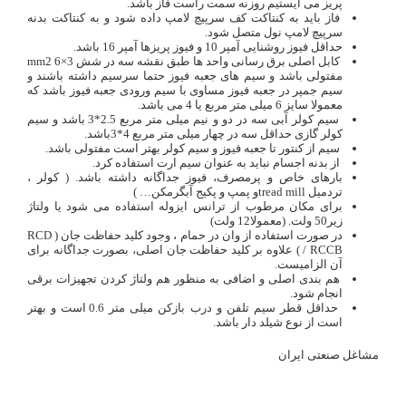
پریز می ایستیم روزنه سمت راست فاز باشد.
فاز باید به کنتاکت کف سرپیچ لامپ داده شود و به کنتاکت بدنه
سرپیچ لامپ نول متصل شود.
حداقل فیوز روشنایی آمپر 10 و فیوز پریزها آمپر 16 باشد.
کابل اصلی برق رسانی واحد ها طبق نقشه سه در شش mm2 6×3
مفتولی باشد و سیم های جعبه فیوز حتما سرسیم داشته باشند و
سیم جمپر در جعبه فیوز مساوی با سیم ورودی جعبه فیوز باشد که
معمولا سایز 6 میلی متر مربع یا 4 می باشد.
سیم کولر آبی سه در دو و نیم میلی متر مربع 2.5*3 باشد و سیم
کولر گازی حداقل سه در چهار میلی متر مربع 4*3باشد.
سیم از کنتور تا جعبه فیوز و سیم کولر بهتر است مفتولی باشد.
از بدنه اجسام نباید به عنوان سیم ارت استفاده کرد.
بارهای خاص و پرمصرف، فیوز جداگانه داشته باشد. ( کولر ،
تردمیل tread millو پمپ و پکیج آبگرمکن… )
برای مکان مرطوب از ترانس ایزوله استفاده می شود یا ولتاژ
زیر50 ولت. (معمولا12 ولت)
در صورت استفاده از وان در حمام ، وجود کلید حفاظت جان ( RCD
/ RCCB ) علاوه بر کلید حفاظت جان اصلی، بصورت جداگانه برای
آن الزامیست.
هم بندی اصلی و اضافی به منظور هم ولتاژ کردن تجهیزات برقی
انجام شود.
حداقل قطر سیم تلفن و درب بازکن میلی متر 0.6 است و بهتر
است از نوع شیلد دار باشد.
مشاغل صنعتی ایران