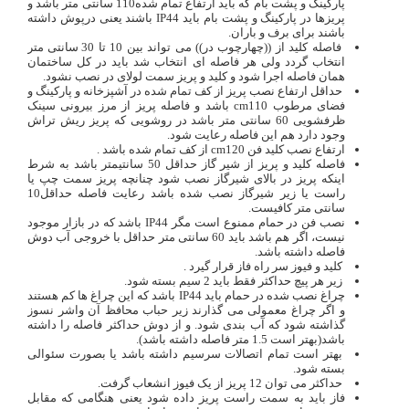
پارکینگ و پشت بام که باید ارتفاع تمام شده110 سانتی متر باشد و
پریزها در پارکینگ و پشت بام باید IP44 باشند یعنی درپوش داشته
باشند برای برف و باران.
فاصله کلید از ((چهارچوب در)) می تواند بین 10 تا 30 سانتی متر
انتخاب گردد ولی هر فاصله ای انتخاب شد باید در کل ساختمان
همان فاصله اجرا شود و کلید و پریز سمت لولای در نصب نشود.
حداقل ارتفاع نصب پریز از کف تمام شده در آشپزخانه و پارکینگ و
فضای مرطوب cm110 باشد و فاصله پریز از مرز بیرونی سینک
ظرفشویی 60 سانتی متر باشد در روشویی که پریز ریش تراش
وجود دارد هم این فاصله رعایت شود.
ارتفاع نصب کلید فن cm120 از کف تمام شده باشد .
فاصله کلید و پریز از شیر گاز حداقل 50 سانتیمتر باشد به شرط
اینکه پریز در بالای شیرگاز نصب شود چنانچه پریز سمت چپ یا
راست یا زیر شیرگاز نصب شده باشد رعایت فاصله حداقل10
سانتی متر کافیست.
نصب فن در حمام ممنوع است مگر IP44 باشد که در بازار موجود
نیست، اگر هم باشد باید 60 سانتی متر حداقل با خروجی آب دوش
فاصله داشته باشد.
کلید و فیوز سر راه فاز قرار گیرد .
زیر هر پیچ حداکثر فقط باید 2 سیم بسته شود.
چراغ نصب شده در حمام باید IP44 باشد که این چراغ ها کم هستند
و اگر چراغ معمولی می گذارند زیر حباب محافظ آن واشر نسوز
گذاشته شود که آب بندی شود. و از دوش حداکثر فاصله را داشته
باشد(بهتر است 1.5 متر فاصله داشته باشد).
بهتر است تمام اتصالات سرسیم داشته باشد یا بصورت سئوالی
بسته شود.
حداکثر می توان 12 پریز از یک فیوز انشعاب گرفت.
فاز باید به سمت راست پریز داده شود یعنی هنگامی که مقابل