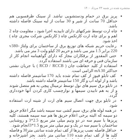
منتشره شده در شنبه ۲۳ مرداد ۱۴۰۰
پریز برق در حمام ودستشویی نباشد. از سینک ظرفسویی هم
حداقل 70 سانت از شیر و 30 سانت از لبه سینک فاصله داشته
باشد.
چاه ارت توسط شرکتهای دارای تاییدیه اجرا شود ، مقاومت چاه 2
اهم و برای چاه ارت کارتکس چاه ( کارتکس شرکت مجری چاه )
اخذ شود.
رعایت حریم شبکه های توزیع برق از ساختمان برای ولتاژ v380-
220 برابر 1.5 متر می باشد و حریم 20 کیلو ولت 3 متر می باشد.
حتی المقدور از برقکاران مجاز که دارای گواهینامه انجام کار از
سازمان فنی و حرفه ای می باشند استفاده گردد.
استفاده از کلید حفاظت جان ( RCD / RCCB ) با جریان نشتی
حداکثر mA 30 الزامی است.
کف تابلو فیوز از کف تمام شده باید 170 سانتیمتر فاصله داشته
باشد و از لوله آب و گاز 150 سانتیمتر فاصله داشته باشد.
در تابلو برق سیم های نول توسط ترمینال پیچی به هم متصل شوند
و از به هم تابیدن سیمها و نوارچسب کاری کردن آنها خودداری
گردد.
در تابلو برق جهت اتصال سیم های ارت از شینه ارت استفاده
شود.
در همه لوله های برق، سیم کشی سه سیمه باشد مگر اعلام حریق
دو سیمه که البته برخی اعلام حریق ها هم سه سیمه هستند، کلیه
پریزها با سیم سه در دو ونیم میلی متر مربع 2.5*3 و روشنایی
ساختمان با سیم سه در یک و نیم میلی متر مربع 1.5*3انجام شود .
حداقل فاصله نصب پریزها از کف تمام شده سانتی متر30 و فاصله
کلید ها از کف تمام شده 110 سانتی متر باشد. بجز آشپزخانه و